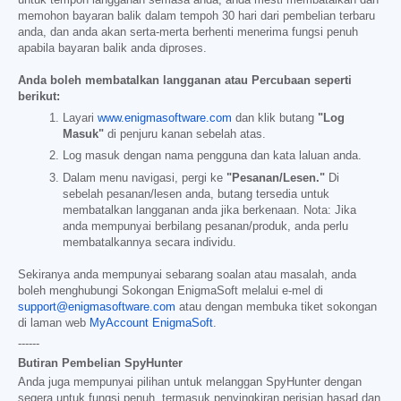
memohon bayaran balik dalam tempoh 30 hari dari pembelian terbaru
anda, dan anda akan serta-merta berhenti menerima fungsi penuh
apabila bayaran balik anda diproses.
Anda boleh membatalkan langganan atau Percubaan seperti
berikut:
Layari
www.enigmasoftware.com
dan klik butang
"Log
Masuk"
di penjuru kanan sebelah atas.
Log masuk dengan nama pengguna dan kata laluan anda.
Dalam menu navigasi, pergi ke
"Pesanan/Lesen."
Di
sebelah pesanan/lesen anda, butang tersedia untuk
membatalkan langganan anda jika berkenaan. Nota: Jika
anda mempunyai berbilang pesanan/produk, anda perlu
membatalkannya secara individu.
Sekiranya anda mempunyai sebarang soalan atau masalah, anda
boleh menghubungi Sokongan EnigmaSoft melalui e-mel di
support@enigmasoftware.com
atau dengan membuka tiket sokongan
di laman web
MyAccount EnigmaSoft
.
------
Butiran Pembelian SpyHunter
Anda juga mempunyai pilihan untuk melanggan SpyHunter dengan
segera untuk fungsi penuh, termasuk penyingkiran perisian hasad dan