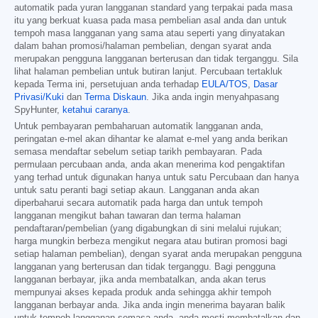
automatik pada yuran langganan standard yang terpakai pada masa
itu yang berkuat kuasa pada masa pembelian asal anda dan untuk
tempoh masa langganan yang sama atau seperti yang dinyatakan
dalam bahan promosi/halaman pembelian, dengan syarat anda
merupakan pengguna langganan berterusan dan tidak terganggu. Sila
lihat halaman pembelian untuk butiran lanjut. Percubaan tertakluk
kepada Terma ini, persetujuan anda terhadap
EULA/TOS
,
Dasar
Privasi/Kuki
dan
Terma Diskaun
. Jika anda ingin menyahpasang
SpyHunter,
ketahui caranya
.
Untuk pembayaran pembaharuan automatik langganan anda,
peringatan e-mel akan dihantar ke alamat e-mel yang anda berikan
semasa mendaftar sebelum setiap tarikh pembayaran. Pada
permulaan percubaan anda, anda akan menerima kod pengaktifan
yang terhad untuk digunakan hanya untuk satu Percubaan dan hanya
untuk satu peranti bagi setiap akaun. Langganan anda akan
diperbaharui secara automatik pada harga dan untuk tempoh
langganan mengikut bahan tawaran dan terma halaman
pendaftaran/pembelian (yang digabungkan di sini melalui rujukan;
harga mungkin berbeza mengikut negara atau butiran promosi bagi
setiap halaman pembelian), dengan syarat anda merupakan pengguna
langganan yang berterusan dan tidak terganggu. Bagi pengguna
langganan berbayar, jika anda membatalkan, anda akan terus
mempunyai akses kepada produk anda sehingga akhir tempoh
langganan berbayar anda. Jika anda ingin menerima bayaran balik
untuk tempoh langganan semasa anda, anda mesti membatalkan dan