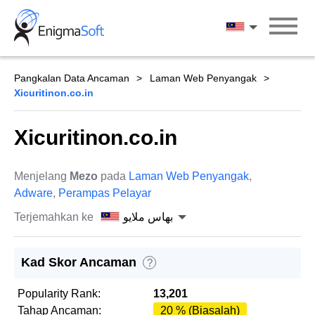
Skip
to
بهاس ملايو
content
Pangkalan Data Ancaman
Laman Web Penyangak
Xicuritinon.co.in
Xicuritinon.co.in
Menjelang
Mezo
pada
Laman Web Penyangak
,
Adware
,
Perampas Pelayar
Terjemahkan ke
بهاس ملايو
Kad Skor Ancaman
?
Popularity Rank:
13,201
Tahap Ancaman:
20 % (Biasalah)