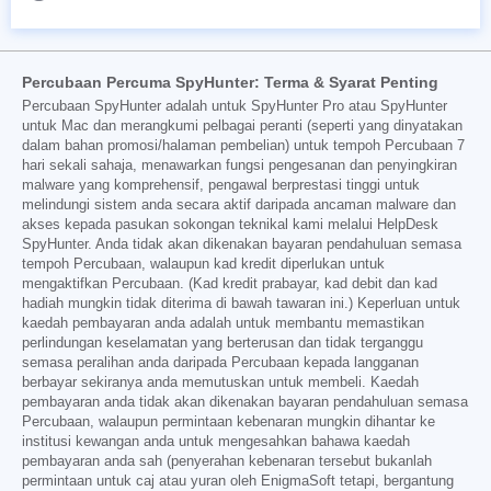
Percubaan Percuma SpyHunter: Terma & Syarat Penting
Percubaan SpyHunter adalah untuk SpyHunter Pro atau SpyHunter
untuk Mac dan merangkumi pelbagai peranti (seperti yang dinyatakan
dalam bahan promosi/halaman pembelian) untuk tempoh Percubaan 7
hari sekali sahaja, menawarkan fungsi pengesanan dan penyingkiran
malware yang komprehensif, pengawal berprestasi tinggi untuk
melindungi sistem anda secara aktif daripada ancaman malware dan
akses kepada pasukan sokongan teknikal kami melalui HelpDesk
SpyHunter. Anda tidak akan dikenakan bayaran pendahuluan semasa
tempoh Percubaan, walaupun kad kredit diperlukan untuk
mengaktifkan Percubaan. (Kad kredit prabayar, kad debit dan kad
hadiah mungkin tidak diterima di bawah tawaran ini.) Keperluan untuk
kaedah pembayaran anda adalah untuk membantu memastikan
perlindungan keselamatan yang berterusan dan tidak terganggu
semasa peralihan anda daripada Percubaan kepada langganan
berbayar sekiranya anda memutuskan untuk membeli. Kaedah
pembayaran anda tidak akan dikenakan bayaran pendahuluan semasa
Percubaan, walaupun permintaan kebenaran mungkin dihantar ke
institusi kewangan anda untuk mengesahkan bahawa kaedah
pembayaran anda sah (penyerahan kebenaran tersebut bukanlah
permintaan untuk caj atau yuran oleh EnigmaSoft tetapi, bergantung