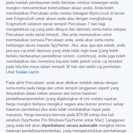
pada kaedah pembayaran anda dan/atau institusi kewangan anda,
mungkin mencerminkan ketersediaan akaun anda). Anda boleh
membatalkan Percubaan anda melalui bahagian MyAccount di laman
web EnigmaSoft untuk akaun anda atau dengan menghubungi
EnigmaSoft sebelum tamat tempoh Percubaan 7 hari bagi
mengelakkan caj yang perlu dibayar dan diproses serta-merta selepas
Percubaan anda tamat tempoh. Jika anda memutuskan untuk
membatalkan semasa Percubaan anda, anda akan serta-merta
kehilangan akses kepada SpyHunter. Jika, atas apa-apa sebab, anda
percaya caj telah diproses yang anda tidak ingin buat (yang boleh
berlaku berdasarkan pentadbiran sistem, contohnya), anda juga boleh
membatalkan dan menerima bayaran balik penuh untuk caj tersebut
pada bila-bila masa dalam tempoh 30 hari dari tarikh caj pembelian.
Lihat
Soalan Lazim
.
Pada akhir Percubaan, anda akan dibilkan terlebih dahulu dengan
serta-merta pada harga dan untuk tempoh langganan seperti yang
dinyatakan dalam bahan tawaran dan terma halaman
pendaftaran/pembelian (yang digabungkan di sini melalui rujukan;
harga mungkin berbeza mengikut negara atau butiran promosi setiap
halaman pembelian) jika anda tidak membatalkan tepat pada
masanya. Harga biasanya bermula pada
$79.98
setiap dua kali
setahun (SpyHunter Pro Windows/SpyHunter untuk Mac). Langganan
yang anda beli akan
diperbaharui secara automatik
mengikut terma
halaman pendaftaran/pembelian, yang memperuntukkan pembaharuan