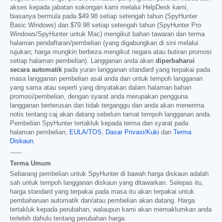
akses kepada jabatan sokongan kami melalui HelpDesk kami,
biasanya bermula pada
$49.98
setiap setengah tahun (SpyHunter
Basic Windows) dan
$79.98
setiap setengah tahun (SpyHunter Pro
Windows/SpyHunter untuk Mac) mengikut bahan tawaran dan terma
halaman pendaftaran/pembelian (yang digabungkan di sini melalui
rujukan; harga mungkin berbeza mengikut negara atau butiran promosi
setiap halaman pembelian). Langganan anda akan
diperbaharui
secara automatik
pada yuran langganan standard yang terpakai pada
masa langganan pembelian asal anda dan untuk tempoh langganan
yang sama atau seperti yang dinyatakan dalam halaman bahan
promosi/pembelian, dengan syarat anda merupakan pengguna
langganan berterusan dan tidak terganggu dan anda akan menerima
notis tentang caj akan datang sebelum tamat tempoh langganan anda.
Pembelian SpyHunter tertakluk kepada terma dan syarat pada
halaman pembelian,
EULA/TOS
,
Dasar Privasi/Kuki
dan
Terma
Diskaun
.
------
Terma Umum
Sebarang pembelian untuk SpyHunter di bawah harga diskaun adalah
sah untuk tempoh langganan diskaun yang ditawarkan. Selepas itu,
harga standard yang terpakai pada masa itu akan terpakai untuk
pembaharuan automatik dan/atau pembelian akan datang. Harga
tertakluk kepada perubahan, walaupun kami akan memaklumkan anda
terlebih dahulu tentang perubahan harga.