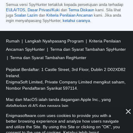
Semua versi SpyHunter tertakluk kepada persetujuan anda terhadap
EULA/TOS
,
Dasar Privasi/Kuki
dan
Terma Diskaun
kami. Sila lihat
juga
Soalan Lazim
dan
Kriteria Penilaian Ancaman
kami. Jika anda
ingin menyahpasang SpyHunter,
ketahui caranya
.
Rumah
Langkah Nyahpasang Program
Kriteria Penilaian
Ancaman SpyHunter
Terma dan Syarat Tambahan SpyHunter
Terma dan Syarat Tambahan RegHunter
Pejabat Berdaftar: 1 Castle Street, 3rd Floor, Dublin 2 D02XD82
Ireland.
EnigmaSoft Limited, Private Company Limited mengikut saham,
Nombor Pendaftaran Syarikat 597114.
Mac dan MacOS ialah tanda dagangan Apple Inc., yang
didaftarkan di AS dan negara lain.
Enigmasoftware.com uses cookies to provide you with a
Hak Cipta 2016-
2026
. EnigmaSoft Ltd. Hak Cipta Terpelihara.
better browsing experience and analyze how users navigate
and utilize the Site. By using this Site or clicking on "OK", you
consent to the use of cookies.
Ketahui lebih lanjut
.