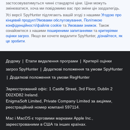
застосовуватимуться чинні стандартні ціни. Ціни можуть
змінюватися, хоча ми повідомимо вас про зміни цін заздалегідь.
Усі версії SpyHunter підлягають вашій згоді з нашими
Угодою про
кінцевий продукт/Умовами обслуговування
,
Політикою
конфіденційності/файлів cookie
та
Умовами знижок
. Також
ознайомтеся з нашими
поширеними запитаннями
та
критеріями
оцінки загроз
. Якщо ви хочете видалити SpyHunter,
дізнайтеся, як
це зробити
.
Додому
Етапи видалення програми
Критерії оцінки
загроз SpyHunter
Додаткові положення та умови SpyHunter
Додаткові положення та умови RegHunter
Зареєстрований офіс: 1 Castle Street, 3rd Floor, Dublin 2
D02XD82 Ireland.
EnigmaSoft Limited, Private Company Limited за акціями,
реєстраційний номер компанії 597114.
Mac і MacOS є торговими марками Apple Inc.,
зареєстрованими в США та інших країнах.