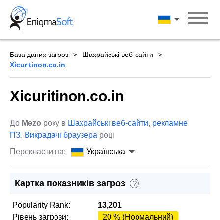
Skip
to
Українська
content
База даних загроз
Шахрайські веб-сайти
Xicuritinon.co.in
Xicuritinon.co.in
До
Mezo
року в
Шахрайські веб-сайти
,
рекламне
ПЗ
,
Викрадачі браузера
році
Перекласти на:
Українська
Картка показників загроз
?
Popularity Rank:
13,201
Рівень загрози:
20 % (Нормальний)