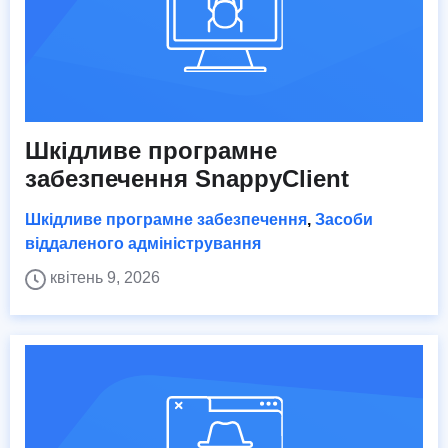
Шкідливе програмне
забезпечення SnappyClient
Шкідливе програмне забезпечення
,
Засоби
віддаленого адміністрування
квітень 9, 2026