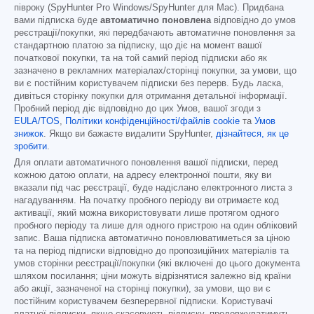
півроку (SpyHunter Pro Windows/SpyHunter для Mac). Придбана
вами підписка буде
автоматично поновлена
відповідно до умов
реєстрації/покупки, які передбачають автоматичне поновлення за
стандартною платою за підписку, що діє на момент вашої
початкової покупки, та на той самий період підписки або як
зазначено в рекламних матеріалах/сторінці покупки, за умови, що
ви є постійним користувачем підписки без перерв. Будь ласка,
дивіться сторінку покупки для отримання детальної інформації.
Пробний період діє відповідно до цих Умов, вашої згоди з
EULA/TOS
,
Політики конфіденційності/файлів cookie
та
Умов
знижок
. Якщо ви бажаєте видалити SpyHunter,
дізнайтеся, як це
зробити
.
Для оплати автоматичного поновлення вашої підписки, перед
кожною датою оплати, на адресу електронної пошти, яку ви
вказали під час реєстрації, буде надіслано електронного листа з
нагадуванням. На початку пробного періоду ви отримаєте код
активації, який можна використовувати лише протягом одного
пробного періоду та лише для одного пристрою на один обліковий
запис. Ваша підписка автоматично поновлюватиметься за ціною
та на період підписки відповідно до пропозиційних матеріалів та
умов сторінки реєстрації/покупки (які включені до цього документа
шляхом посилання; ціни можуть відрізнятися залежно від країни
або акції, зазначеної на сторінці покупки), за умови, що ви є
постійним користувачем безперервної підписки. Користувачі
платної підписки, якщо скасовують підписку, продовжуватимуть