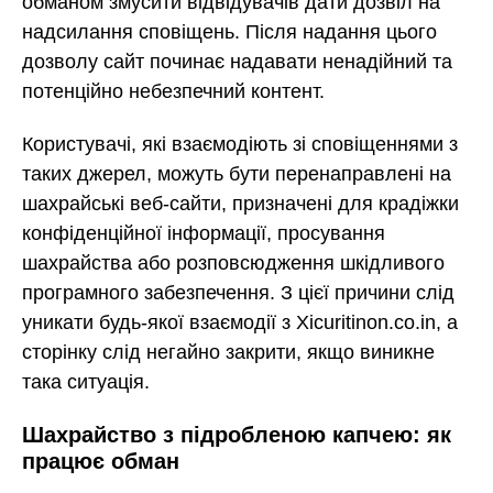
обманом змусити відвідувачів дати дозвіл на
надсилання сповіщень. Після надання цього
дозволу сайт починає надавати ненадійний та
потенційно небезпечний контент.
Користувачі, які взаємодіють зі сповіщеннями з
таких джерел, можуть бути перенаправлені на
шахрайські веб-сайти, призначені для крадіжки
конфіденційної інформації, просування
шахрайства або розповсюдження шкідливого
програмного забезпечення. З цієї причини слід
уникати будь-якої взаємодії з Xicuritinon.co.in, а
сторінку слід негайно закрити, якщо виникне
така ситуація.
Шахрайство з підробленою капчею: як
працює обман