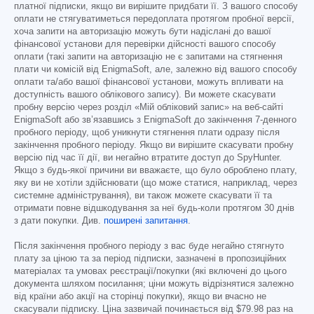
платної підписки, якщо ви вирішите придбати її. З вашого способу
оплати не стягуватиметься передоплата протягом пробної версії,
хоча запити на авторизацію можуть бути надіслані до вашої
фінансової установи для перевірки дійсності вашого способу
оплати (такі запити на авторизацію не є запитами на стягнення
плати чи комісій від EnigmaSoft, але, залежно від вашого способу
оплати та/або вашої фінансової установи, можуть впливати на
доступність вашого облікового запису). Ви можете скасувати
пробну версію через розділ «Мій обліковий запис» на веб-сайті
EnigmaSoft або зв’язавшись з EnigmaSoft до закінчення 7-денного
пробного періоду, щоб уникнути стягнення плати одразу після
закінчення пробного періоду. Якщо ви вирішите скасувати пробну
версію під час її дії, ви негайно втратите доступ до SpyHunter.
Якщо з будь-якої причини ви вважаєте, що було оброблено плату,
яку ви не хотіли здійснювати (що може статися, наприклад, через
системне адміністрування), ви також можете скасувати її та
отримати повне відшкодування за неї будь-коли протягом 30 днів
з дати покупки. Див.
поширені запитання
.
Після закінчення пробного періоду з вас буде негайно стягнуто
плату за ціною та за період підписки, зазначені в пропозиційних
матеріалах та умовах реєстрації/покупки (які включені до цього
документа шляхом посилання; ціни можуть відрізнятися залежно
від країни або акції на сторінці покупки), якщо ви вчасно не
скасували підписку. Ціна зазвичай починається від
$79.98
раз на