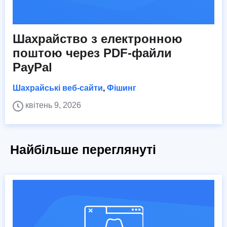
Шахрайство з електронною
поштою через PDF-файли
PayPal
Шахрайські веб-сайти
,
Фішинг
квітень 9, 2026
Найбільше переглянуті