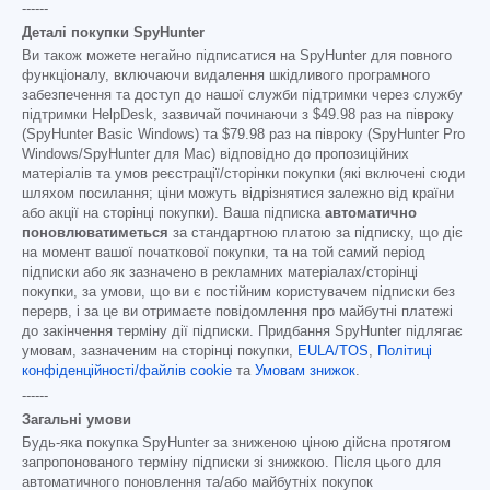
------
Деталі покупки SpyHunter
Ви також можете негайно підписатися на SpyHunter для повного
функціоналу, включаючи видалення шкідливого програмного
забезпечення та доступ до нашої служби підтримки через службу
підтримки HelpDesk, зазвичай починаючи з
$49.98
раз на півроку
(SpyHunter Basic Windows) та
$79.98
раз на півроку (SpyHunter Pro
Windows/SpyHunter для Mac) відповідно до пропозиційних
матеріалів та умов реєстрації/сторінки покупки (які включені сюди
шляхом посилання; ціни можуть відрізнятися залежно від країни
або акції на сторінці покупки). Ваша підписка
автоматично
поновлюватиметься
за стандартною платою за підписку, що діє
на момент вашої початкової покупки, та на той самий період
підписки або як зазначено в рекламних матеріалах/сторінці
покупки, за умови, що ви є постійним користувачем підписки без
перерв, і за це ви отримаєте повідомлення про майбутні платежі
до закінчення терміну дії підписки. Придбання SpyHunter підлягає
умовам, зазначеним на сторінці покупки,
EULA/TOS
,
Політиці
конфіденційності/файлів cookie
та
Умовам знижок
.
------
Загальні умови
Будь-яка покупка SpyHunter за зниженою ціною дійсна протягом
запропонованого терміну підписки зі знижкою. Після цього для
автоматичного поновлення та/або майбутніх покупок