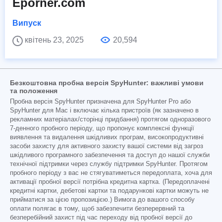
Eporner.com
Випуск
квітень 23, 2025
20,594
Безкоштовна пробна версія SpyHunter: важливі умови
та положення
Пробна версія SpyHunter призначена для SpyHunter Pro або
SpyHunter для Mac і включає кілька пристроїв (як зазначено в
рекламних матеріалах/сторінці придбання) протягом одноразового
7-денного пробного періоду, що пропонує комплексні функції
виявлення та видалення шкідливих програм, високопродуктивні
засоби захисту для активного захисту вашої системи від загроз
шкідливого програмного забезпечення та доступ до нашої служби
технічної підтримки через службу підтримки SpyHunter. Протягом
пробного періоду з вас не стягуватиметься передоплата, хоча для
активації пробної версії потрібна кредитна картка. (Передоплачені
кредитні картки, дебетові картки та подарункові картки можуть не
прийматися за цією пропозицією.) Вимога до вашого способу
оплати полягає в тому, щоб забезпечити безперервний та
безперебійний захист під час переходу від пробної версії до