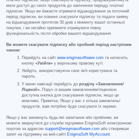
мати доступ до своїх продуктів до закінчення періоду платної
підписки. Якщо ви бажаєте отримати відшкодування за поточний
період підписки, ви повинні скасувати підписку та подати заявку
на відшкодування протягом 30 днів з моменту вашої останньої
покупки, і ви негайно припините отримувати повну
функціональність після обробки вашого відшкодування.
Ви можете скасувати підписку або пробний період наступним
чином:
Перейдіть на сайт
www.enigmasoftware.com
та натисніть
кнопку
«Увійти»
у верхньому правому куті.
Увійдіть, використовуючи своє ім'я користувача та
пароль.
У меню навігації перейдіть до
розділу «Замовлення/
Ліцензії».
Поруч із вашим замовленням/ліцензією
доступна кнопка для скасування підписки, якщо це
можливо. Примітка: Якщо у вас є кілька замовлень/
продуктів, вам потрібно буде скасувати їх окремо.
Якщо у вас виникнуть будь-які запитання або проблеми, ви
можете звернутися до служби підтримки EnigmaSoft електронною
поштою за адресою
support@enigmasoftware.com
або створивши
запит на підтримку на веб-сайті
EnigmaSoft MyAccount
.