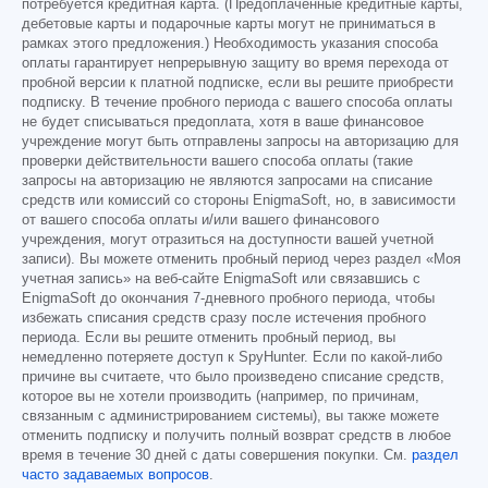
потребуется кредитная карта. (Предоплаченные кредитные карты,
дебетовые карты и подарочные карты могут не приниматься в
рамках этого предложения.) Необходимость указания способа
оплаты гарантирует непрерывную защиту во время перехода от
пробной версии к платной подписке, если вы решите приобрести
подписку. В течение пробного периода с вашего способа оплаты
не будет списываться предоплата, хотя в ваше финансовое
учреждение могут быть отправлены запросы на авторизацию для
проверки действительности вашего способа оплаты (такие
запросы на авторизацию не являются запросами на списание
средств или комиссий со стороны EnigmaSoft, но, в зависимости
от вашего способа оплаты и/или вашего финансового
учреждения, могут отразиться на доступности вашей учетной
записи). Вы можете отменить пробный период через раздел «Моя
учетная запись» на веб-сайте EnigmaSoft или связавшись с
EnigmaSoft до окончания 7-дневного пробного периода, чтобы
избежать списания средств сразу после истечения пробного
периода. Если вы решите отменить пробный период, вы
немедленно потеряете доступ к SpyHunter. Если по какой-либо
причине вы считаете, что было произведено списание средств,
которое вы не хотели производить (например, по причинам,
связанным с администрированием системы), вы также можете
отменить подписку и получить полный возврат средств в любое
время в течение 30 дней с даты совершения покупки. См.
раздел
часто задаваемых вопросов
.