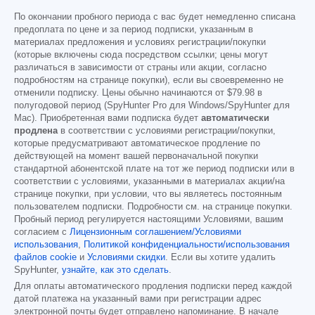
По окончании пробного периода с вас будет немедленно списана
предоплата по цене и за период подписки, указанным в
материалах предложения и условиях регистрации/покупки
(которые включены сюда посредством ссылки; цены могут
различаться в зависимости от страны или акции, согласно
подробностям на странице покупки), если вы своевременно не
отменили подписку. Цены обычно начинаются от
$79.98
в
полугодовой период (SpyHunter Pro для Windows/SpyHunter для
Mac). Приобретенная вами подписка будет
автоматически
продлена
в соответствии с условиями регистрации/покупки,
которые предусматривают автоматическое продление по
действующей на момент вашей первоначальной покупки
стандартной абонентской плате на тот же период подписки или в
соответствии с условиями, указанными в материалах акции/на
странице покупки, при условии, что вы являетесь постоянным
пользователем подписки. Подробности см. на странице покупки.
Пробный период регулируется настоящими Условиями, вашим
согласием с
Лицензионным соглашением/Условиями
использования
,
Политикой конфиденциальности/использования
файлов cookie
и
Условиями скидки
. Если вы хотите удалить
SpyHunter,
узнайте, как это сделать
.
Для оплаты автоматического продления подписки перед каждой
датой платежа на указанный вами при регистрации адрес
электронной почты будет отправлено напоминание. В начале