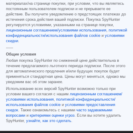
материалах/на странице покупки, при условии, что вы являетесь
постоянным пользователем подписки и не прерываете ее
действие. Вы получите уведомление о предстоящих платежах до
истечения срока действия вашей подписки. Покупка SpyHunter
регулируется условиями, указанными на странице покупки,
лицензионным соглашением/условиями использования
,
политикой
конфиденциальности/использования файлов cookie
и
условиями
скидки
.
------
Общие условия
Любая покупка SpyHunter по сниженной цене действительна в
течение предлагаемого льготного периода подписки. После этого
для автоматического продления и/или будущих покупок будет
применяться стандартная цена. Цены могут меняться, однако мы
уведомим вас об этом заранее.
Использование всех версий SpyHunter возможно только при
условии вашего согласия с нашим
лицензионным соглашением/
условиями использования
,
политикой конфиденциальности/
использования файлов cookie
и
условиями предоставления
скидок
. Также ознакомьтесь с нашими
часто задаваемыми
вопросами
и
критериями оценки угроз
. Если вы хотите удалить
SpyHunter,
узнайте, как это сделать
.