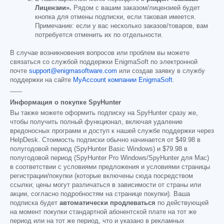
Лицензии».
Рядом с вашим заказом/лицензией будет
кнопка для отмены подписки, если таковая имеется.
Примечание: если у вас несколько заказов/товаров, вам
потребуется отменить их по отдельности.
В случае возникновения вопросов или проблем вы можете
связаться со службой поддержки EnigmaSoft по электронной
почте
support@enigmasoftware.com
или создав заявку в службу
поддержки на сайте
MyAccount компании EnigmaSoft
.
------
Информация о покупке SpyHunter
Вы также можете оформить подписку на SpyHunter сразу же,
чтобы получить полный функционал, включая удаление
вредоносных программ и доступ к нашей службе поддержки через
HelpDesk. Стоимость подписки обычно начинается от
$49.98
в
полугодовой период (SpyHunter Basic Windows) и
$79.98
в
полугодовой период (SpyHunter Pro Windows/SpyHunter для Mac)
в соответствии с условиями предложения и условиями страницы
регистрации/покупки (которые включены сюда посредством
ссылки; цены могут различаться в зависимости от страны или
акции, согласно подробностям на странице покупки). Ваша
подписка будет
автоматически продлеваться
по действующей
на момент покупки стандартной абонентской плате на тот же
период или на тот же период, что и указано в рекламных