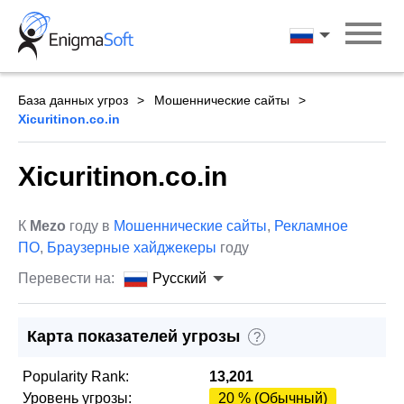
Skip
to
Русский
content
База данных угроз
Мошеннические сайты
Xicuritinon.co.in
Xicuritinon.co.in
К
Mezo
году в
Мошеннические сайты
,
Рекламное
ПО
,
Браузерные хайджекеры
году
Перевести на:
Русский
Карта показателей угрозы
?
Popularity Rank:
13,201
Уровень угрозы:
20 % (Обычный)