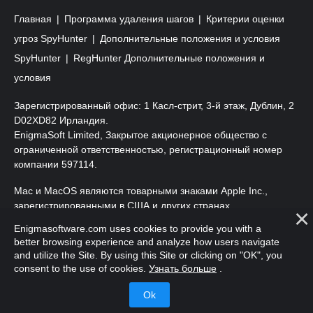
Главная
Программа удаления шагов
Критерии оценки
угроз SpyHunter
Дополнительные положения и условия
SpyHunter
RegHunter Дополнительные положения и
условия
Зарегистрированный офис: 1 Касл-стрит, 3-й этаж, Дублин, 2
D02XD82 Ирландия.
EnigmaSoft Limited, Закрытое акционерное общество с
ограниченной ответственностью, регистрационный номер
компании 597114.
Mac и MacOS являются товарными знаками Apple Inc.,
зарегистрированными в США и других странах.
Enigmasoftware.com uses cookies to provide you with a
Copyright 2016-
2026
. EnigmaSoft Ltd. Все права защищены.
better browsing experience and analyze how users navigate
and utilize the Site. By using this Site or clicking on "OK", you
consent to the use of cookies.
Узнать больше
.