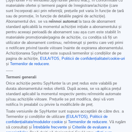
(SpyHunter Pro Windows/SpyHunter pentru Mac), în conformitate cu
materialele ofertei și termenii paginii de înregistrare/achiziție (care
sunt încorporați aici prin referință; prețurile pot varia în funcție de țară
sau de promoție, în funcție de detaliile paginii de achiziție).
Abonamentul dvs. se va
reînnoi automat
la taxa de abonament
standard aplicabilă la momentul achiziției inițiale a abonamentului și
pentru aceeași perioadă de abonament sau așa cum este stabilit în
materialele promoționale/pagina de achiziție, cu condiția să fiți un
utilizator de abonament continuu, neîntrerupt și pentru care veți primi
o notificare privind taxele viitoare înainte de expirarea abonamentului.
Achiziționarea SpyHunter este supusă termenilor și condițiilor de pe
pagina de achiziție,
EULA/TOS
,
Politicii de confidențialitate/cookie-uri
și
Termenilor de reducere
.
------
Termeni generali
Orice achiziție pentru SpyHunter la un preț redus este valabilă pe
durata abonamentului redus oferită. După aceea, se va aplica prețul
standard aplicabil la momentul respectiv pentru reînnoirile automate
și/sau achizițiile viitoare. Prețurile se pot modifica, deși vă vom
notifica în prealabil cu privire la modificările de preț.
Toate versiunile de SpyHunter sunt supuse acceptării de către dvs. a
Termenilor și condițiilor de utilizare
(EULA/TOS)
,
Politicii de
confidențialitate/modulelor cookie
și
Termenilor de reducere
. Vă rugăm
să consultați și
Întrebările frecvente
și
Criteriile de evaluare a