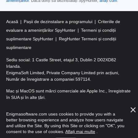
amenințărilor
. Dacă doriți să dezinstalați SpyHunter,
aflați cum
.
Acasă
Pașii de dezinstalare a programului
Criteriile de
evaluare a amenințărilor SpyHunter
Termeni și condiții
suplimentare SpyHunter
RegHunter Termeni și condiții
suplimentare
Sediu social: 1 Castle Street, etajul 3, Dublin 2 D02XD82
Irlanda.
EnigmaSoft Limited, Private Company Limited prin acțiuni,
Număr de înregistrare a companiei 597114.
Mac și MacOS sunt mărci comerciale ale Apple Inc., înregistrate
în SUA și în alte țări.
Copyright 2016-
2026
. EnigmaSoft Ltd. Toate drepturile
Enigmasoftware.com uses cookies to provide you with a
rezervate.
better browsing experience and analyze how users navigate
and utilize the Site. By using this Site or clicking on "OK", you
consent to the use of cookies.
Aflați mai multe
.