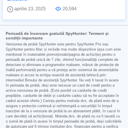
aprilie 23, 2025
20,594
Perioadă de încercare gratuită SpyHunter: Termeni și
condiții importante
Versiunea de probă SpyHunter este pentru SpyHunter Pro sau
SpyHunter pentru Mac și include mai multe dispozitive (așa cum este
menționat în materialele promoționale/pagina de achiziție) pentru o
perioadă de probă unică de 7 zile, oferind funcționalități complete de
detectare și eliminare a programelor malware, măsuri de protecție de
înaltă performanță pentru a vă proteja activ sistemul de amenințările
malware și acces la echipa noastră de asistență tehnică prin
intermediul Biroului de asistență SpyHunter. Nu veți fi taxat în avans
în perioada de probă, deși este necesar un card de credit pentru a
activa versiunea de probă. (Este posibil ca cardurile de credit
preplătite, cardurile de debit și cardurile cadou să nu fie acceptate în
cadrul acestei oferte.) Cerința pentru metoda dvs. de plată este de a
asigura o protecție continuă și neîntreruptă a securității în timpul
tranziției de la o versiune de probă la un abonament plătit, în cazul în
care decideți să achiziționați. Metoda dvs. de plată nu va fi taxată cu
o sumă de plată în avans în timpul perioadei de probă, deși solicitările
de autorizare pot fi trimise instituției dvs. financiare pentru a verifica