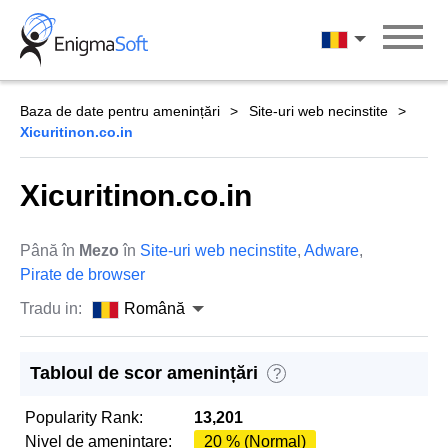
Skip
to
Română
content
Baza de date pentru amenințări
Site-uri web necinstite
Xicuritinon.co.in
Xicuritinon.co.in
Până în
Mezo
în
Site-uri web necinstite
,
Adware
,
Pirate de browser
Tradu in:
Română
Tabloul de scor amenințări
?
Popularity Rank:
13,201
Nivel de amenintare:
20 % (Normal)