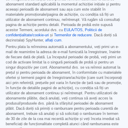
abonament standard aplicabilă la momentul achiziției inițiale și pentru
aceeași perioadă de abonament sau așa cum este stabilit în
materialele promoționale/pagina de achiziție, cu condiția să fiți un
utilizator de abonament continuu, neîntrerupt. Vă rugăm să consultați
pagina de achiziție pentru detalii. Perioada de probă este supusă
acestor Termeni, acordului dvs. cu
EULA/TOS
,
Politicii de
confidențialitate/cookie-uri
și
Termenilor de reducere
. Dacă doriți să
dezinstalați SpyHunter,
aflați cum
.
Pentru plata la reînnoirea automată a abonamentului, veți primi un e-
mail de reamintire la adresa de e-mail furnizată la înregistrare, înainte
de fiecare dată de plată. La începutul perioadei de probă, veți primi un
cod de activare limitat la o singură perioadă de probă și pentru un
singur dispozitiv per cont. Abonamentul dvs. se va reînnoi automat la
prețul și pentru perioada de abonament, în conformitate cu materialele
ofertei și termenii paginii de înregistrare/achiziție (care sunt încorporați
aici prin referință; prețurile pot varia în funcție de țară sau de promoție,
în funcție de detaliile paginii de achiziție), cu condiția să fiți un
utilizator de abonament continuu și neîntrerupt. Pentru utilizatorii de
abonamente plătite, dacă anulați, veți continua să aveți acces la
produsul/produsele dvs. până la sfârșitul perioadei de abonament
plătit. Dacă doriți să primiți o rambursare pentru perioada curentă de
abonament, trebuie să anulați și să solicitați o rambursare în termen
de 30 de zile de la cea mai recentă achiziție și veți înceta imediat să
beneficiați de funcționalitate completă atunci când rambursarea este