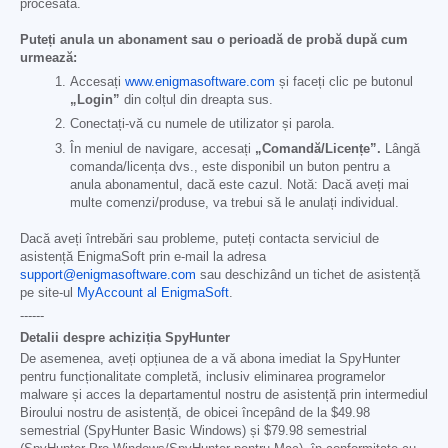
procesată.
Puteți anula un abonament sau o perioadă de probă după cum
urmează:
Accesați
www.enigmasoftware.com
și faceți clic pe butonul
„Login”
din colțul din dreapta sus.
Conectați-vă cu numele de utilizator și parola.
În meniul de navigare, accesați
„Comandă/Licențe”.
Lângă
comanda/licența dvs., este disponibil un buton pentru a
anula abonamentul, dacă este cazul. Notă: Dacă aveți mai
multe comenzi/produse, va trebui să le anulați individual.
Dacă aveți întrebări sau probleme, puteți contacta serviciul de
asistență EnigmaSoft prin e-mail la adresa
support@enigmasoftware.com
sau deschizând un tichet de asistență
pe site-ul
MyAccount al EnigmaSoft
.
------
Detalii despre achiziția SpyHunter
De asemenea, aveți opțiunea de a vă abona imediat la SpyHunter
pentru funcționalitate completă, inclusiv eliminarea programelor
malware și acces la departamentul nostru de asistență prin intermediul
Biroului nostru de asistență, de obicei începând de la
$49.98
semestrial (SpyHunter Basic Windows) și
$79.98
semestrial