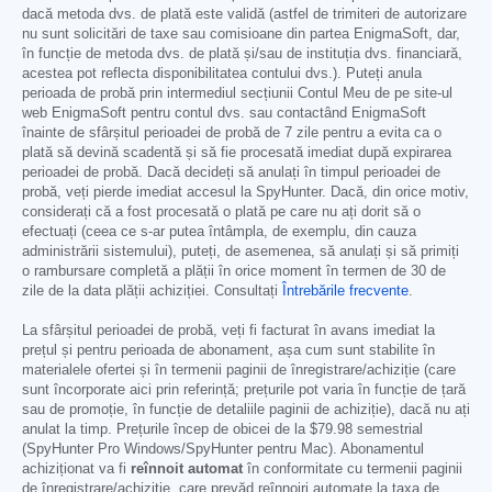
dacă metoda dvs. de plată este validă (astfel de trimiteri de autorizare
nu sunt solicitări de taxe sau comisioane din partea EnigmaSoft, dar,
în funcție de metoda dvs. de plată și/sau de instituția dvs. financiară,
acestea pot reflecta disponibilitatea contului dvs.). Puteți anula
perioada de probă prin intermediul secțiunii Contul Meu de pe site-ul
web EnigmaSoft pentru contul dvs. sau contactând EnigmaSoft
înainte de sfârșitul perioadei de probă de 7 zile pentru a evita ca o
plată să devină scadentă și să fie procesată imediat după expirarea
perioadei de probă. Dacă decideți să anulați în timpul perioadei de
probă, veți pierde imediat accesul la SpyHunter. Dacă, din orice motiv,
considerați că a fost procesată o plată pe care nu ați dorit să o
efectuați (ceea ce s-ar putea întâmpla, de exemplu, din cauza
administrării sistemului), puteți, de asemenea, să anulați și să primiți
o rambursare completă a plății în orice moment în termen de 30 de
zile de la data plății achiziției. Consultați
Întrebările frecvente
.
La sfârșitul perioadei de probă, veți fi facturat în avans imediat la
prețul și pentru perioada de abonament, așa cum sunt stabilite în
materialele ofertei și în termenii paginii de înregistrare/achiziție (care
sunt încorporate aici prin referință; prețurile pot varia în funcție de țară
sau de promoție, în funcție de detaliile paginii de achiziție), dacă nu ați
anulat la timp. Prețurile încep de obicei de la
$79.98
semestrial
(SpyHunter Pro Windows/SpyHunter pentru Mac). Abonamentul
achiziționat va fi
reînnoit automat
în conformitate cu termenii paginii
de înregistrare/achiziție, care prevăd reînnoiri automate la taxa de