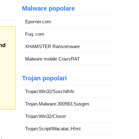
Malware popolare
Eporner.com
Fuq. com
nd
XHAMSTER Ransomware
Malware mobile CraxsRAT
Trojan popolari
Trojan:Win32/Suschil!rfn
Trojan.Malware.300983.Susgen
Trojan:Win32/Cloxer
Trojan:Script/Wacatac.H!ml