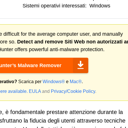
Sistemi operativi interessati:
Windows
 difficult for the average computer user, and manually
more so.
Detect and remove
Siti Web non autorizzati
a
nter offers powerful anti-malware protection.
nter’s Malware Remover
erativo?
Scarica per
Windows®
e
Mac®
.
ere available.
EULA
and
Privacy/Cookie Policy
.
e, è fondamentale prestare attenzione durante la
sfruttano la fiducia degli utenti attraverso tecniche