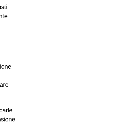
sti
nte
zione
care
carle
nsione