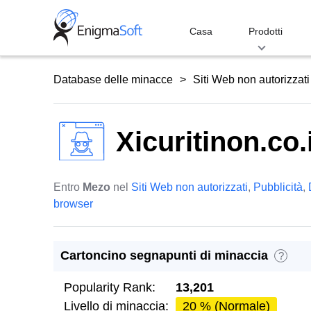
Skip
to
Casa
Prodotti
content
Database delle minacce
Siti Web non autorizzati
Xicuritinon.co.
Entro
Mezo
nel
Siti Web non autorizzati
,
Pubblicità
,
browser
Cartoncino segnapunti di minaccia
?
Popularity Rank:
13,201
Livello di minaccia:
20 % (Normale)