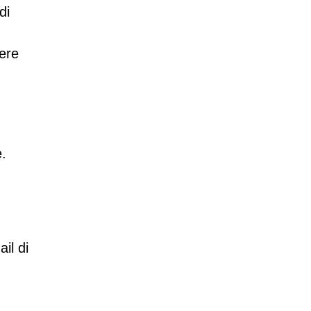
di
sere
e.
il di