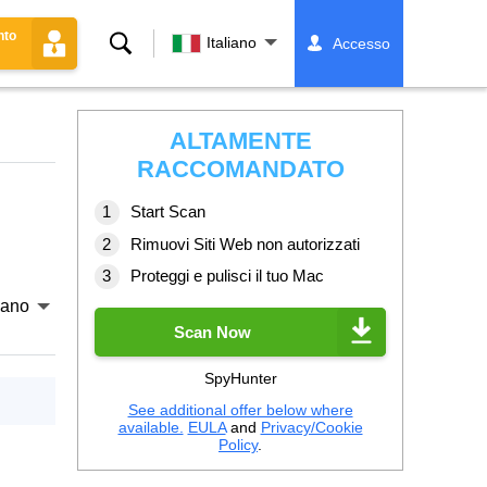
nto
Ricerca
Italiano
Accesso
ALTAMENTE
RACCOMANDATO
Start Scan
Rimuovi Siti Web non autorizzati
Proteggi e pulisci il tuo Mac
liano
Scan Now
SpyHunter
See additional offer below where
available.
EULA
and
Privacy/Cookie
Policy
.