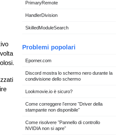
PrimaryRemote
HandlerDivision
SkilledModuleSearch
tivo
Problemi popolari
 volta
Eporner.com
olosi.
Discord mostra lo schermo nero durante la
condivisione dello schermo
izzati
ire
Lookmovie.io è sicuro?
Come correggere l'errore "Driver della
stampante non disponibile"
Come risolvere "Pannello di controllo
NVIDIA non si apre"