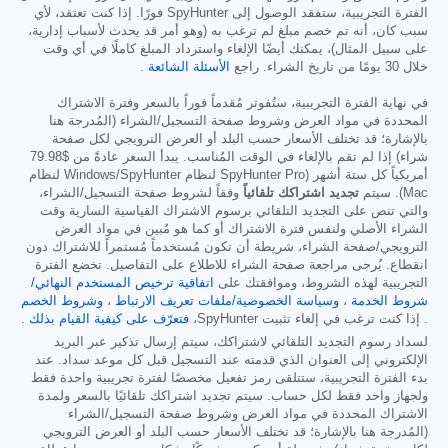
الفترة التجريبية، ستفقد الوصول إلى SpyHunter فورًا. إذا كنت تعتقد، لأي
سبب كان، أنه تم خصم مبلغ لم ترغب به (وهو أمر قد يحدث لأسباب إدارية،
على سبيل المثال)، يمكنك أيضًا الإلغاء واسترداد المبلغ كاملًا في أي وقت
خلال 30 يومًا من تاريخ الشراء. راجع
الأسئلة الشائعة
.
في نهاية الفترة التجريبية، ستُفوتر مُقدماً فوراً بالسعر وفترة الاشتراك
المحددة في مواد العرض وشروط صفحة التسجيل/الشراء (المُدرجة هنا
بالإشارة؛ قد تختلف الأسعار حسب البلد أو العرض الترويجي لكل صفحة
شراء) إذا لم تقم بالإلغاء في الوقت المُناسب. يبدأ السعر عادةً من
$79.98
أمريكياً كل ستة أشهر (SpyHunter Pro لنظام Windows/SpyHunter لنظام
Mac). سيتم
تجديد اشتراكك تلقائياً
وفقاً لشروط صفحة التسجيل/الشراء،
والتي تنص على التجديد التلقائي برسوم الاشتراك القياسية السارية وقت
الشراء الأصلي ولنفس فترة الاشتراك أو كما هو مُبين في مواد العرض
الترويجي/صفحة الشراء، شريطة أن تكون مُستخدماً مُستمراً للاشتراك دون
انقطاع. يُرجى مراجعة صفحة الشراء للاطلاع على التفاصيل. تخضع الفترة
التجريبية لهذه الشروط، وموافقتك على
اتفاقية ترخيص المستخدم النهائي/
شروط الخدمة
،
وسياسة الخصوصية/ملفات تعريف الارتباط
،
وشروط الخصم
. إذا كنت ترغب في إلغاء تثبيت SpyHunter،
فتعرّف على كيفية القيام بذلك
.
لسداد رسوم التجديد التلقائي لاشتراكك، سيتم إرسال تذكير عبر البريد
الإلكتروني إلى العنوان الذي قدمته عند التسجيل قبل كل موعد سداد. عند
بدء الفترة التجريبية، ستتلقى رمز تفعيل مخصصًا لفترة تجريبية واحدة فقط
ولجهاز واحد فقط لكل حساب. سيتم تجديد اشتراكك تلقائيًا بالسعر ولمدة
الاشتراك المحددة في مواد العرض وشروط صفحة التسجيل/الشراء
(المُدرجة هنا بالإشارة؛ قد تختلف الأسعار حسب البلد أو العرض الترويجي