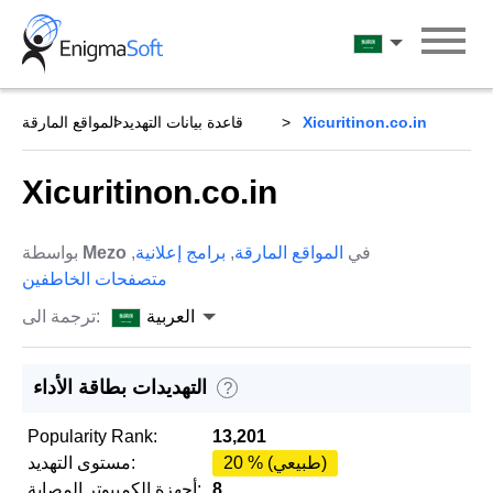
Skip
to
العربية
content
Xicuritinon.co.in
قاعدة بيانات التهديد
المواقع المارقة
Xicuritinon.co.in
في
المواقع المارقة
,
برامج إعلانية
,
Mezo
بواسطة
متصفحات الخاطفين
العربية
ترجمة الى:
التهديدات بطاقة الأداء
?
Popularity Rank:
13,201
20 % (طبيعي)
مستوى التهديد:
8
أجهزة الكمبيوتر المصابة: