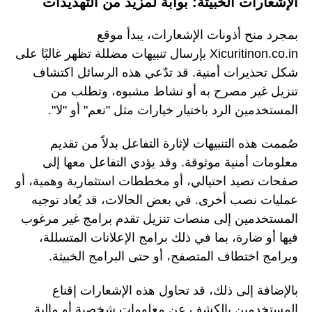
الإشعارات الخبيثة: بوابة لمزيد من التهديدات
بمجرد منح أذونات الإشعارات، يبدأ موقع
Xicuritinon.co.in بإرسال تنبيهات مضللة تظهر غالبًا على
شكل تحذيرات أمنية. قد تدّعي هذه الرسائل اكتشاف
تنزيل غير مصرح به أو نشاط مشبوه، وتطلب من
المستخدمين الرد باختيار خيارات مثل "نعم" أو "لا".
صُممت هذه التنبيهات لإثارة التفاعل بدلاً من تقديم
معلومات أمنية موثوقة. وقد يؤدي التفاعل معها إلى
صفحات تصيد احتيالي، أو مخططات استثمارية وهمية، أو
عمليات نصب أخرى. في بعض الحالات، قد يُعاد توجيه
المستخدمين إلى منصات تنزيل تقدم برامج غير مرغوب
فيها أو ضارة، بما في ذلك برامج الإعلانات المتسللة،
وبرامج اختطاف المتصفح، أو حتى البرامج الخبيثة.
بالإضافة إلى ذلك، قد تحاول هذه الإشعارات إقناع
المستخدمين بالكشف عن معلومات شخصية أو مالية