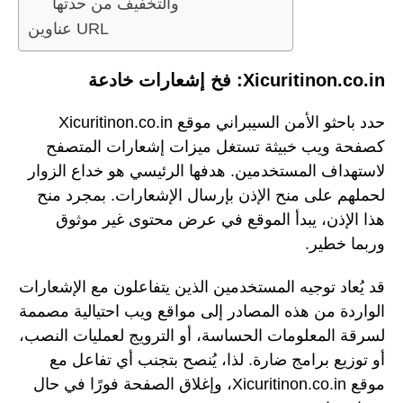
والتخفيف من حدتها
عناوين URL
Xicuritinon.co.in: فخ إشعارات خادعة
حدد باحثو الأمن السيبراني موقع Xicuritinon.co.in
كصفحة ويب خبيثة تستغل ميزات إشعارات المتصفح
لاستهداف المستخدمين. هدفها الرئيسي هو خداع الزوار
لحملهم على منح الإذن بإرسال الإشعارات. بمجرد منح
هذا الإذن، يبدأ الموقع في عرض محتوى غير موثوق
وربما خطير.
قد يُعاد توجيه المستخدمين الذين يتفاعلون مع الإشعارات
الواردة من هذه المصادر إلى مواقع ويب احتيالية مصممة
لسرقة المعلومات الحساسة، أو الترويج لعمليات النصب،
أو توزيع برامج ضارة. لذا، يُنصح بتجنب أي تفاعل مع
موقع Xicuritinon.co.in، وإغلاق الصفحة فورًا في حال