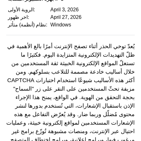
April 3, 2026
الروية الأولى:
April 27, 2026
اخر ظهور:
Windows
نظام (أنظمة) متأثر:
يُعدّ توخي الحذر أثناء تصفح الإنترنت أمرًا بالغ الأهمية في
ظلّ التهديدات الإلكترونية المتزايدة اليوم. فكثيرًا ما
تستغلّ المواقع الإلكترونية الخبيثة ثقة المستخدمين من
خلال أساليب خادعة مصممة للتلاعب بسلوكهم. ومن
أكثر هذه الأساليب شيوعًا استخدام اختبارات CAPTCHA
مزيفة تحثّ المستخدمين على النقر على زر "السماح"
بحجة التحقق من الهوية. في الواقع، يمنح هذا الإجراء
الإذن باستقبال الإشعارات، التي تُستخدم بدورها لنشر
محتوى مُضلّل وربما ضار. وقد يُعرّض التفاعل مع هذه
الإشعارات المستخدمين لمواقع إلكترونية خبيثة، وعمليات
احتيال عبر الإنترنت، ومنصات مشبوهة تُوزّع برامج غير
مرغوب فيها، وبرامج إعلانية، وبرامج اختطاف المتصفح.