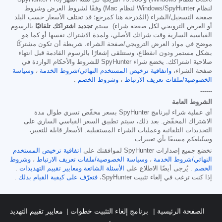
لنظام Windows/SpyHunter لنظام Mac) وفقًا لشروط العرض وشروط
صفحة التسجيل/الشراء (المُدرجة هنا كمرجع؛ قد تختلف الأسعار حسب البلد
أو العرض الترويجي لكل صفحة شراء). سيتم
تجديد اشتراكك تلقائيًا
بالرسوم
القياسية السارية وقت شرائك الأصلي، ولمدة الاشتراك نفسها أو كما هو
موضح في مواد العرض الترويجي/صفحة الشراء، شريطة أن تكون مشتركًا
بشكل مستمر ودون انقطاع، وستتلقى إشعارًا بالرسوم القادمة قبل انتهاء
صلاحية اشتراكك. يخضع شراء SpyHunter للشروط والأحكام الواردة في
صفحة الشراء،
واتفاقية ترخيص المستخدم النهائي/شروط الخدمة
،
وسياسة
الخصوصية/ملفات تعريف الارتباط
،
وشروط الخصم
.
------
الشروط العامة
أي عملية شراء لبرنامج SpyHunter بسعر مخفّض تسري طوال مدة
الاشتراك المخفّض. بعد ذلك، سيتم تطبيق السعر القياسي الساري على
التجديدات التلقائية وعمليات الشراء المستقبلية. الأسعار قابلة للتغيير،
وسنُبلغكم مسبقًا بأي تغييرات.
تخضع جميع إصدارات SpyHunter لموافقتك على
اتفاقية ترخيص المستخدم
النهائي/شروط الخدمة
،
وسياسة الخصوصية/ملفات تعريف الارتباط
،
وشروط
الخصم
. يُرجى أيضًا الاطلاع على
الأسئلة الشائعة
ومعايير تقييم التهديدات
.
إذا كنت ترغب في إلغاء تثبيت SpyHunter،
فتعرّف على كيفية القيام بذلك
.
الصفحة الرئيسية
برنامج إلغاء التثبيت خطوات
معايير تقييم التهديد