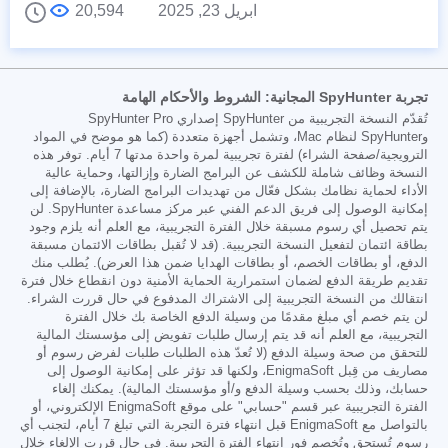
ابريل 23, 2025
20,594
تجربة SpyHunter المجانية: الشروط والأحكام الهامة
تُقدّم النسخة التجريبية من SpyHunter إصداري SpyHunter Pro
وSpyHunter لنظام Mac، وتشمل أجهزة متعددة (كما هو موضح في المواد
الترويجية/صفحة الشراء) لفترة تجريبية لمرة واحدة مدتها 7 أيام. توفر هذه
النسخة وظائف شاملة للكشف عن البرامج الضارة وإزالتها، وحماية عالية
الأداء لحماية نظامك بشكل فعّال من تهديدات البرامج الضارة، بالإضافة إلى
إمكانية الوصول إلى فريق الدعم الفني عبر مركز مساعدة SpyHunter. لن
يتم تحصيل أي رسوم مسبقة خلال الفترة التجريبية، مع العلم أنه يلزم وجود
بطاقة ائتمان لتفعيل النسخة التجريبية. (قد لا تُقبل بطاقات الائتمان مسبقة
الدفع، أو بطاقات الخصم، أو بطاقات الهدايا ضمن هذا العرض). يُطلب منك
تقديم طريقة الدفع لضمان استمرارية الحماية الأمنية دون انقطاع خلال فترة
انتقالك من النسخة التجريبية إلى الاشتراك المدفوع في حال قررت الشراء.
لن يتم خصم أي مبلغ مقدمًا من وسيلة الدفع الخاصة بك خلال الفترة
التجريبية، مع العلم أنه قد يتم إرسال طلبات تفويض إلى مؤسستك المالية
للتحقق من صحة وسيلة الدفع (لا تُعدّ هذه الطلبات طلبات لفرض رسوم أو
مصاريف من قِبل EnigmaSoft، ولكنها قد تؤثر على إمكانية الوصول إلى
حسابك، وذلك بحسب وسيلة الدفع و/أو مؤسستك المالية). يمكنك إلغاء
الفترة التجريبية عبر قسم "حسابي" على موقع EnigmaSoft الإلكتروني، أو
بالتواصل مع EnigmaSoft قبل انتهاء فترة التجربة التي تبلغ 7 أيام، لتجنب أي
رسوم تُستحق وتُخصم فور انتهاء الفترة التجريبية. في حال قررت الإلغاء خلال