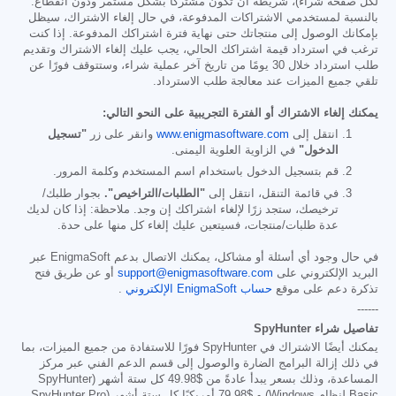
لكل صفحة شراء)، شريطة أن تكون مشتركًا بشكل مستمر ودون انقطاع.
بالنسبة لمستخدمي الاشتراكات المدفوعة، في حال إلغاء الاشتراك، سيظل
بإمكانك الوصول إلى منتجاتك حتى نهاية فترة اشتراكك المدفوعة. إذا كنت
ترغب في استرداد قيمة اشتراكك الحالي، يجب عليك إلغاء الاشتراك وتقديم
طلب استرداد خلال 30 يومًا من تاريخ آخر عملية شراء، وستتوقف فورًا عن
تلقي جميع الميزات عند معالجة طلب الاسترداد.
يمكنك إلغاء الاشتراك أو الفترة التجريبية على النحو التالي:
انتقل إلى
www.enigmasoftware.com
وانقر على زر
"تسجيل
الدخول"
في الزاوية العلوية اليمنى.
قم بتسجيل الدخول باستخدام اسم المستخدم وكلمة المرور.
في قائمة التنقل، انتقل إلى
"الطلبات/التراخيص".
بجوار طلبك/
ترخيصك، ستجد زرًا لإلغاء اشتراكك إن وجد. ملاحظة: إذا كان لديك
عدة طلبات/منتجات، فسيتعين عليك إلغاء كل منها على حدة.
في حال وجود أي أسئلة أو مشاكل، يمكنك الاتصال بدعم EnigmaSoft عبر
البريد الإلكتروني على
support@enigmasoftware.com
أو عن طريق فتح
تذكرة دعم على موقع
حساب EnigmaSoft الإلكتروني
.
------
تفاصيل شراء SpyHunter
يمكنك أيضًا الاشتراك في SpyHunter فورًا للاستفادة من جميع الميزات، بما
في ذلك إزالة البرامج الضارة والوصول إلى قسم الدعم الفني عبر مركز
المساعدة، وذلك بسعر يبدأ عادةً من
$49.98
كل ستة أشهر (SpyHunter
Basic لنظام Windows) و
$79.98
أمريكيًا كل ستة أشهر (SpyHunter Pro