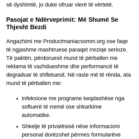
së dyshimtë, jo duke ofruar vlerë të vërtetë.
Pasojat e Ndërveprimit: Më Shumë Se
Thjesht Bezdi
Angazhimi me Productmaniacssmm.org ose faqe
të ngjashme mashtruese paraqet rreziqe serioze.
Të paktën, përdoruesit mund të përballen me
reklama të vazhdueshme dhe performancë të
degraduar të shfletuesit. Në raste më të rënda, ata
mund të përballen me:
Infeksione me programe keqdashëse nga
softuerë të rremë ose shkarkime
automatike.
Shkelje të privatësisë nëse informacioni
personal dorëzohet përmes formularëve