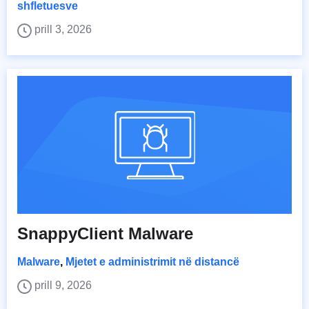
shfletuesve
prill 3, 2026
SnappyClient Malware
Malware
,
Mjetet e administrimit në distancë
prill 9, 2026