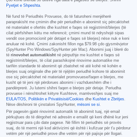
çdo kohë brenda 30 ditëve nga data e pagesës së blerjes. Shihni
Pyetjet e Shpeshta
.
Në fund të Periudhës Provuese, do të faturoheni menjëherë
paraprakisht me çmimin dhe për periudhën e abonimit siç përcaktohet
në materialet e ofertës dhe kushtet e faqes së regjistrimit/blerjes (të
cilat përfshihen këtu me referencë; çmimi mund të ndryshojë sipas
vendit ose promocionit për detajet e faqes së blerjes) nëse nuk e keni
anuluar në kohë. Çmimi zakonisht fillon nga
$79.98
çdo gjysmëvjetor
(SpyHunter Pro Windows/SpyHunter për Mac). Abonimi juaj i blerë do
të
rinovohet automatikisht
në përputhje me kushtet e faqes së
regjistrimit/blerjes, të cilat parashikojnë rinovime automatike me
tarifën standarde të abonimit që zbatohet në atë kohë në kohën e
blerjes suaj origjinale dhe për të njëjtën periudhë kohore të abonimit
ose siç përcaktohet në materialet promovuese/faqen e blerjes, me
kusht që të jeni një përdorues abonimi i vazhdueshëm dhe i
pandërprerë. Ju lutemi shihni faqen e blerjes për detaje. Periudha
provuese i nënshtrohet këtyre Kushteve, marrëveshjes suaj me
EULA/TOS
,
Politikën e Privatësisë/Cookies
dhe
Kushtet e Zbritjes
.
Nëse dëshironi të çinstaloni SpyHunter,
mësoni se si
.
Për pagesën gjatë rinovimit automatik të abonimit tuaj, një email
përkujtues do të dërgohet në adresën e emailit që keni dhënë kur jeni
regjistruar para çdo date pagese. Në fillim të periudhës së provës
suaj, do të merrni një kod aktivizimi që është i kufizuar për t'u përdorur
vetëm për një periudhë prove dhe vetëm për një pajisje për llogari.