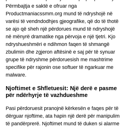
Përmbajtja e saktë e ofruar nga
Productmaniacssmm.org mund të ndryshojë në
varësi të vendndodhjes gjeografike, që do të thotë
se ajo që sheh një përdorues mund të ndryshojë
në mënyrë dramatike nga përvoja e një tjetri. Kjo
ndryshueshmëri e ndihmon faqen të shmangë
zbulimin dhe zgjeron aftësinë e saj për të synuar
grupe të ndryshme përdoruesish me mashtrime
specifike për rajonin ose softuer të ngarkuar me
malware.
Njoftimet e Shfletuesit: Një derë e pasme
për ndërhyrje të vazhdueshme
Pasi përdoruesit pranojnë kërkesën e faqes për të
dërguar njoftime, ata hapin një derë për manipulim
të pandërprerë. Njoftimet mund të duken si alarme