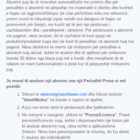
Abonimi juaj do të rinovohet automatikisht me çmimin dhe për
periudhën e abonimit në përputhje me materialet e ofertës dhe kushtet
e faqes së regjistrimit/blerjes (të cilat përfshihen këtu me referencë;
çmimi mund të ndryshojë sipas vendit ose detajeve të faqes së
promovimit për blerje), me kusht që të jeni një përdorues i
vazhdueshëm dhe i pandërprerë i abonimit. Për përdoruesit e abonimit
me pagesë, nëse anuloni, do të vazhdoni të keni qasje në
produktin/produktet tuaja deri në fund të periudhës së abonimit tuaj me
pagesë. Nëse dëshironi të merrni një rimbursim për periudhën e
abonimit tuaj aktual, duhet të anuloni dhe të aplikoni për rimbursim
brenda 30 ditëve nga blerja juaj më e fundit, dhe menjëherë do të
ndaloni së marri funksionalitetin e plotë kur të përpunohet rimbursimi
juaj.
Ju mund të anuloni një abonim ose një Periudhë Prove si më
poshtë:
Shkoni te
www.enigmasoftware.com
dhe klikoni butonin
"Identifikohu"
në këndin e sipërm të djathtë.
Kyçu me emrin tënd të përdoruesit dhe fjalëkalimin.
Në menynë e navigimit, shkoni te
"Porosi/Licenca".
Pranë
porosisë/licencës suaj, është i disponueshëm një buton për
të anuluar abonimin tuaj, nëse është e aplikueshme.
Shënim: Nëse keni porosi/produkte të shumta, do t'ju duhet
t'i anuloni ato individualisht.