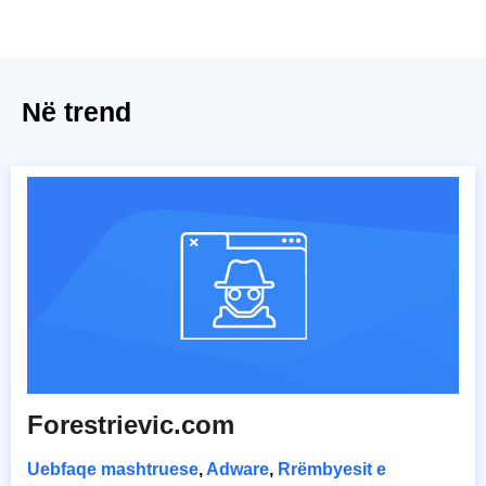
Në trend
Forestrievic.com
Uebfaqe mashtruese
,
Adware
,
Rrëmbyesit e