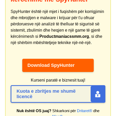
SpyHunter është një mjet i fuqishëm për korrigjimin
dhe mbrojtjen e malware i krijuar për t'u ofruar
përdoruesve një analizë të thelluar të sigurisë së
sistemit, zbulimin dhe heqjen e një game të gjerë
kërcënimesh si
Productmaniacssmm.org
, si dhe
një shërbim mbështetjeje teknike një-në-një.
Download SpyHunter
Kurseni paratë e biznesit tuaj!
Kuota e zbritjes me shumë
licencë
Nuk është OS juaj?
Shkarkoni për
Dritaret®
dhe