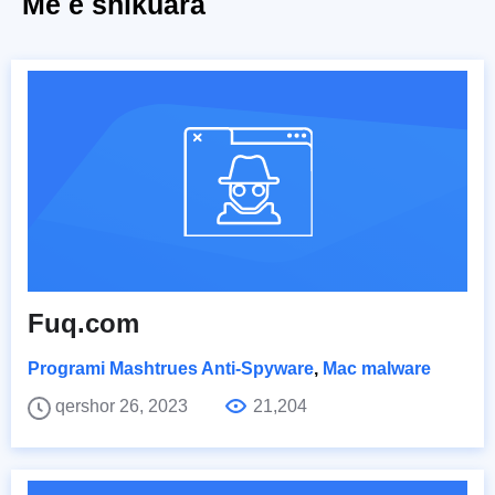
Më e shikuara
Fuq.com
Programi Mashtrues Anti-Spyware
,
Mac malware
qershor 26, 2023
21,204