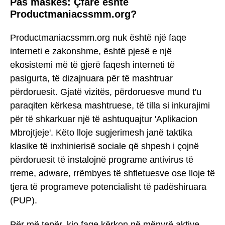
Pas maskës: Çfarë është
Productmaniacssmm.org?
Productmaniacssmm.org nuk është një faqe
interneti e zakonshme, është pjesë e një
ekosistemi më të gjerë faqesh interneti të
pasigurta, të dizajnuara për të mashtruar
përdoruesit. Gjatë vizitës, përdoruesve mund t'u
paraqiten kërkesa mashtruese, të tilla si inkurajimi
për të shkarkuar një të ashtuquajtur 'Aplikacion
Mbrojtjeje'. Këto lloje sugjerimesh janë taktika
klasike të inxhinierisë sociale që shpesh i çojnë
përdoruesit të instalojnë programe antivirus të
rreme, adware, rrëmbyes të shfletuesve ose lloje të
tjera të programeve potencialisht të padëshiruara
(PUP).
Për më tepër, kjo faqe kërkon në mënyrë aktive