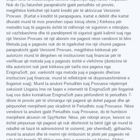
Nuk do t'ju faturohet paraprakisht gjatë periudhës së provës,
megjithëse kërkohet një kartë krediti për të aktivizuar Versionin
Provues. (Kartat e kreditit të parapaguara, kartat e debitit dhe kartat
dhuratë mund të mos pranohen sipas kësaj oferte.) Kërkesa për
metodën tuaj të pagesës është të ndihmojë në sigurimin e mbrojtjes
së vazhdueshme dhe të pandërprerë të sigurisë gjatë kalimit tuaj nga
një Version Provues në një abonim me pagesë nëse vendosni të blini.
Metoda juaj e pagesës nuk do të ngarkohet me një shumë pagese
paraprakisht gjatë Versionit Provues, megjithëse kërkesat për
autorizim mund të dërgohen në institucionin tuaj financiar për të
verifikuar që metoda juaj e pagesës është e vlefshme (dorëzime të
tilla autorizimi nuk janë kërkesa për tarifa ose pagesa nga
EnigmaSoft, por, varësisht nga metoda juaj e pagesës dhe/ose
institucioni juaj financiar, mund të reflektojnë në disponueshmërinë e
llogarisë suaj). Mund ta anuloni Periudhën tuaj Provuese nëpërmjet
seksionit Llogaria Ime në faqen e internetit të EnigmaSoft për llogarinë
tuaj ose duke kontaktuar EnigmaSoft para përfundimit të periudhës 7-
ditore të provës për të shmangur një pagesë që duhet paguar dhe që
përpunohet menjëherë pas skadimit të Periudhës suaj Provuese. Nëse
vendosni ta anuloni gjatë Periudhës suaj Provuese, do të humbisni
menjëherë aksesin në SpyHunter. Nëse, për ndonjë arsye, besoni se
është përpunuar një pagesë që nuk dëshironit ta bënit (gjë që mund të
ndodhë në bazë të administrimit të sistemit, për shembull), gjithashtu
mund ta anuloni dhe të merrni një rimbursim të plotë për pagesën në