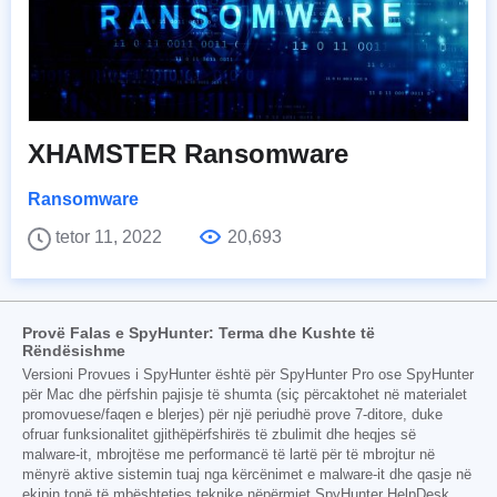
XHAMSTER Ransomware
Ransomware
tetor 11, 2022
20,693
Provë Falas e SpyHunter: Terma dhe Kushte të
Rëndësishme
Versioni Provues i SpyHunter është për SpyHunter Pro ose SpyHunter
për Mac dhe përfshin pajisje të shumta (siç përcaktohet në materialet
promovuese/faqen e blerjes) për një periudhë prove 7-ditore, duke
ofruar funksionalitet gjithëpërfshirës të zbulimit dhe heqjes së
malware-it, mbrojtëse me performancë të lartë për të mbrojtur në
mënyrë aktive sistemin tuaj nga kërcënimet e malware-it dhe qasje në
ekipin tonë të mbështetjes teknike nëpërmjet SpyHunter HelpDesk.