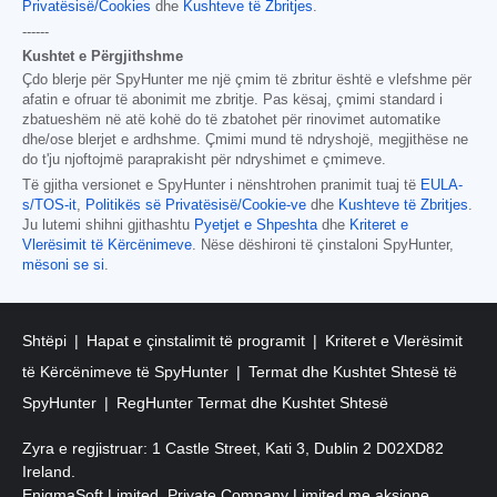
Privatësisë/Cookies
dhe
Kushteve të Zbritjes
.
------
Kushtet e Përgjithshme
Çdo blerje për SpyHunter me një çmim të zbritur është e vlefshme për
afatin e ofruar të abonimit me zbritje. Pas kësaj, çmimi standard i
zbatueshëm në atë kohë do të zbatohet për rinovimet automatike
dhe/ose blerjet e ardhshme. Çmimi mund të ndryshojë, megjithëse ne
do t'ju njoftojmë paraprakisht për ndryshimet e çmimeve.
Të gjitha versionet e SpyHunter i nënshtrohen pranimit tuaj të
EULA-
s/TOS-it
,
Politikës së Privatësisë/Cookie-ve
dhe
Kushteve të Zbritjes
.
Ju lutemi shihni gjithashtu
Pyetjet e Shpeshta
dhe
Kriteret e
Vlerësimit të Kërcënimeve
. Nëse dëshironi të çinstaloni SpyHunter,
mësoni se si
.
Shtëpi
Hapat e çinstalimit të programit
Kriteret e Vlerësimit
të Kërcënimeve të SpyHunter
Termat dhe Kushtet Shtesë të
SpyHunter
RegHunter Termat dhe Kushtet Shtesë
Zyra e regjistruar: 1 Castle Street, Kati 3, Dublin 2 D02XD82
Ireland.
EnigmaSoft Limited, Private Company Limited me aksione,