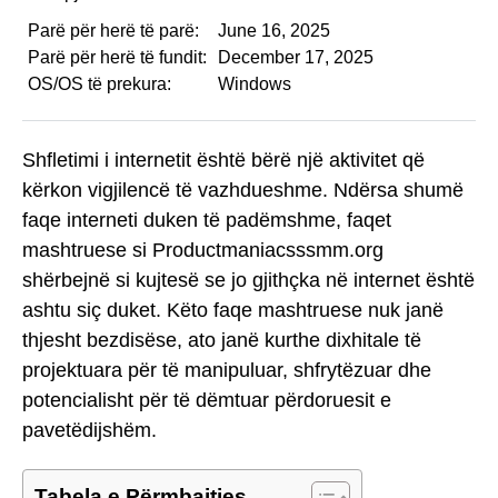
Parë për herë të parë:
June 16, 2025
Parë për herë të fundit:
December 17, 2025
OS/OS të prekura:
Windows
Shfletimi i internetit është bërë një aktivitet që
kërkon vigjilencë të vazhdueshme. Ndërsa shumë
faqe interneti duken të padëmshme, faqet
mashtruese si Productmaniacsssmm.org
shërbejnë si kujtesë se jo gjithçka në internet është
ashtu siç duket. Këto faqe mashtruese nuk janë
thjesht bezdisëse, ato janë kurthe dixhitale të
projektuara për të manipuluar, shfrytëzuar dhe
potencialisht për të dëmtuar përdoruesit e
pavetëdijshëm.
Tabela e Përmbajtjes