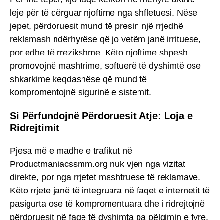
leje për të dërguar njoftime nga shfletuesi. Nëse
jepet, përdoruesit mund të presin një rrjedhë
reklamash ndërhyrëse që jo vetëm janë irrituese,
por edhe të rrezikshme. Këto njoftime shpesh
promovojnë mashtrime, softuerë të dyshimtë ose
shkarkime keqdashëse që mund të
kompromentojnë sigurinë e sistemit.
Si Përfundojnë Përdoruesit Atje: Loja e
Ridrejtimit
Pjesa më e madhe e trafikut në
Productmaniacssmm.org nuk vjen nga vizitat
direkte, por nga rrjetet mashtruese të reklamave.
Këto rrjete janë të integruara në faqet e internetit të
pasigurta ose të kompromentuara dhe i ridrejtojnë
përdoruesit në faqe të dyshimta pa pëlqimin e tyre.