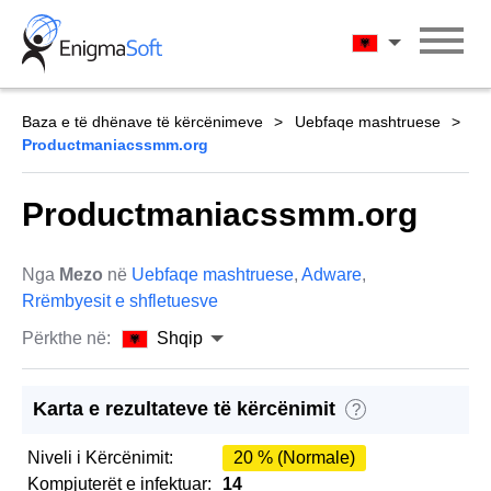
Skip
to
Shqip
content
Baza e të dhënave të kërcënimeve
Uebfaqe mashtruese
Productmaniacssmm.org
Productmaniacssmm.org
Nga
Mezo
në
Uebfaqe mashtruese
,
Adware
,
Rrëmbyesit e shfletuesve
Përkthe në:
Shqip
Karta e rezultateve të kërcënimit
?
Niveli i Kërcënimit:
20 % (Normale)
Kompjuterët e infektuar:
14