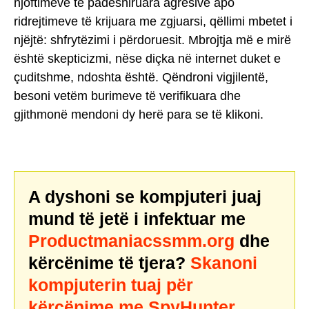
njoftimeve të padëshiruara agresive apo
ridrejtimeve të krijuara me zgjuarsi, qëllimi mbetet i
njëjtë: shfrytëzimi i përdoruesit. Mbrojtja më e mirë
është skepticizmi, nëse diçka në internet duket e
çuditshme, ndoshta është. Qëndroni vigjilentë,
besoni vetëm burimeve të verifikuara dhe
gjithmonë mendoni dy herë para se të klikoni.
A dyshoni se kompjuteri juaj
mund të jetë i infektuar me
Productmaniacssmm.org
dhe
kërcënime të tjera?
Skanoni
kompjuterin tuaj për
kërcënime me SpyHunter