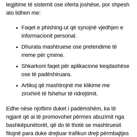
legjitime të sistemit ose oferta joshëse, por shpesh
ato lidhen me:
Faqet e phishing-ut që synojnë vjedhjen e
informacionit personal.
Dhurata mashtruese ose pretendime të
rreme për çmime.
Shkarkoni faqet për aplikacione keqdashëse
ose të padëshiruara.
Artikuj që mashtrojnë me klikime me
zinxhirë të fshehur të ridrejtimit.
Edhe nëse njoftimi duket i padëmshëm, ka të
ngjarë që ai të promovohet përmes abuzimit nga
bashkëpunëtorët, që do të thotë se mashtruesit
fitojnë para duke drejtuar trafikun drejt përmbajtjes