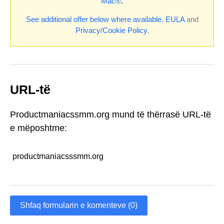
Mac®
.
See additional offer below where available.
EULA
and
Privacy/Cookie Policy
.
URL-të
Productmaniacssmm.org mund të thërrasë URL-të
e mëposhtme:
productmaniacsssmm.org
Shfaq formularin e komenteve (0)