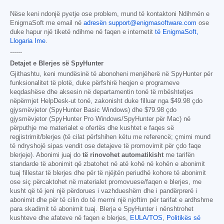
Nëse keni ndonjë pyetje ose problem, mund të kontaktoni Ndihmën e
EnigmaSoft me email në
adresën support@enigmasoftware.com
ose
duke hapur një tiketë ndihme në faqen e internetit
të EnigmaSoft,
Llogaria Ime
.
------
Detajet e Blerjes së SpyHunter
Gjithashtu, keni mundësinë të abonoheni menjëherë në SpyHunter për
funksionalitet të plotë, duke përfshirë heqjen e programeve
keqdashëse dhe aksesin në departamentin tonë të mbështetjes
nëpërmjet HelpDesk-ut tonë, zakonisht duke filluar nga
$49.98
çdo
gjysmëvjetor (SpyHunter Basic Windows) dhe
$79.98
çdo
gjysmëvjetor (SpyHunter Pro Windows/SpyHunter për Mac) në
përputhje me materialet e ofertës dhe kushtet e faqes së
regjistrimit/blerjes (të cilat përfshihen këtu me referencë; çmimi mund
të ndryshojë sipas vendit ose detajeve të promovimit për çdo faqe
blerjeje). Abonimi juaj do
të rinovohet automatikisht
me tarifën
standarde të abonimit që zbatohet në atë kohë në kohën e abonimit
tuaj fillestar të blerjes dhe për të njëjtën periudhë kohore të abonimit
ose siç përcaktohet në materialet promovuese/faqen e blerjes, me
kusht që të jeni një përdorues i vazhdueshëm dhe i pandërprerë i
abonimit dhe për të cilin do të merrni një njoftim për tarifat e ardhshme
para skadimit të abonimit tuaj. Blerja e SpyHunter i nënshtrohet
kushteve dhe afateve në faqen e blerjes,
EULA/TOS
,
Politikës së