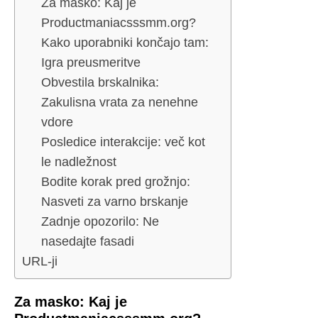
Za masko: Kaj je
Productmaniacsssmm.org?
Kako uporabniki končajo tam:
Igra preusmeritve
Obvestila brskalnika:
Zakulisna vrata za nenehne
vdore
Posledice interakcije: več kot
le nadležnost
Bodite korak pred grožnjo:
Nasveti za varno brskanje
Zadnje opozorilo: Ne
nasedajte fasadi
URL-ji
Za masko: Kaj je