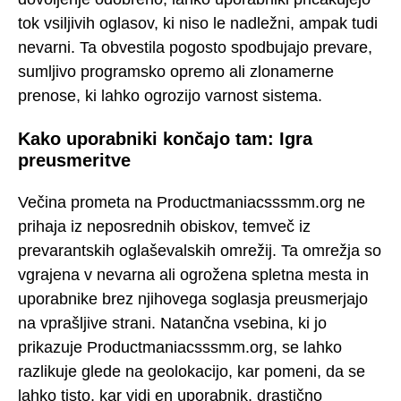
tok vsiljivih oglasov, ki niso le nadležni, ampak tudi
nevarni. Ta obvestila pogosto spodbujajo prevare,
sumljivo programsko opremo ali zlonamerne
prenose, ki lahko ogrozijo varnost sistema.
Kako uporabniki končajo tam: Igra
preusmeritve
Večina prometa na Productmaniacsssmm.org ne
prihaja iz neposrednih obiskov, temveč iz
prevarantskih oglaševalskih omrežij. Ta omrežja so
vgrajena v nevarna ali ogrožena spletna mesta in
uporabnike brez njihovega soglasja preusmerjajo
na vprašljive strani. Natančna vsebina, ki jo
prikazuje Productmaniacsssmm.org, se lahko
razlikuje glede na geolokacijo, kar pomeni, da se
lahko tisto, kar vidi en uporabnik, drastično