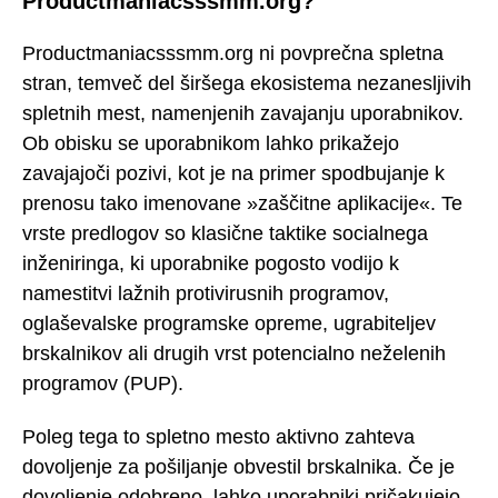
Productmaniacsssmm.org?
Productmaniacsssmm.org ni povprečna spletna
stran, temveč del širšega ekosistema nezanesljivih
spletnih mest, namenjenih zavajanju uporabnikov.
Ob obisku se uporabnikom lahko prikažejo
zavajajoči pozivi, kot je na primer spodbujanje k
prenosu tako imenovane »zaščitne aplikacije«. Te
vrste predlogov so klasične taktike socialnega
inženiringa, ki uporabnike pogosto vodijo k
namestitvi lažnih protivirusnih programov,
oglaševalske programske opreme, ugrabiteljev
brskalnikov ali drugih vrst potencialno neželenih
programov (PUP).
Poleg tega to spletno mesto aktivno zahteva
dovoljenje za pošiljanje obvestil brskalnika. Če je
dovoljenje odobreno, lahko uporabniki pričakujejo