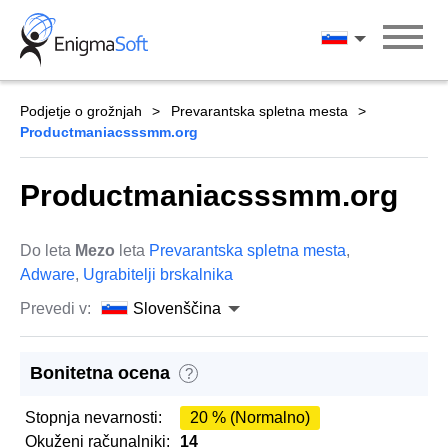
Skip
to
Slovenščina
content
Podjetje o grožnjah
Prevarantska spletna mesta
Productmaniacsssmm.org
Productmaniacsssmm.org
Do leta
Mezo
leta
Prevarantska spletna mesta
,
Adware
,
Ugrabitelji brskalnika
Prevedi v:
Slovenščina
Bonitetna ocena
?
Stopnja nevarnosti:
20 % (Normalno)
Okuženi računalniki:
14