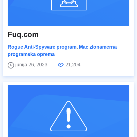
Fuq.com
Rogue Anti-Spyware program
,
Mac zlonamerna
programska oprema
junija 26, 2023
21,204