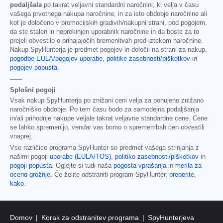
podaljšala
po takrat veljavni standardni naročnini, ki velja v času
vašega prvotnega nakupa naročnine, in za isto obdobje naročnine ali
kot je določeno v promocijskih gradivih/nakupni strani, pod pogojem,
da ste stalen in neprekinjen uporabnik naročnine in da boste za to
prejeli obvestilo o prihajajočih bremenitvah pred iztekom naročnine.
Nakup SpyHunterja je predmet pogojev in določil na strani za nakup,
pogodbe EULA/pogojev uporabe
,
politike zasebnosti/piškotkov
in
pogojev popusta
.
------
Splošni pogoji
Vsak nakup SpyHunterja po znižani ceni velja za ponujeno znižano
naročniško obdobje. Po tem času bodo za samodejna podaljšanja
in/ali prihodnje nakupe veljale takrat veljavne standardne cene. Cene
se lahko spremenijo, vendar vas bomo o spremembah cen obvestili
vnaprej.
Vse različice programa SpyHunter so predmet vašega strinjanja z
našimi pogoji
uporabe (EULA/TOS)
,
politiko zasebnosti/piškotkov
in
pogoji popusta
. Oglejte si tudi naša
pogosta vprašanja
in
merila za
oceno grožnje
. Če želite odstraniti program SpyHunter,
preberite,
kako
.
Domov
Korak za odstranitev programa
SpyHunterjeva