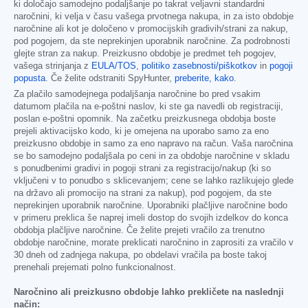
ki določajo samodejno podaljšanje po takrat veljavni standardni
naročnini, ki velja v času vašega prvotnega nakupa, in za isto obdobje
naročnine ali kot je določeno v promocijskih gradivih/strani za nakup,
pod pogojem, da ste neprekinjen uporabnik naročnine. Za podrobnosti
glejte stran za nakup. Preizkusno obdobje je predmet teh pogojev,
vašega strinjanja z
EULA/TOS
,
politiko zasebnosti/piškotkov
in
pogoji
popusta
. Če želite odstraniti SpyHunter,
preberite, kako
.
Za plačilo samodejnega podaljšanja naročnine bo pred vsakim
datumom plačila na e-poštni naslov, ki ste ga navedli ob registraciji,
poslan e-poštni opomnik. Na začetku preizkusnega obdobja boste
prejeli aktivacijsko kodo, ki je omejena na uporabo samo za eno
preizkusno obdobje in samo za eno napravo na račun. Vaša naročnina
se bo samodejno podaljšala po ceni in za obdobje naročnine v skladu
s ponudbenimi gradivi in pogoji strani za registracijo/nakup (ki so
vključeni v to ponudbo s sklicevanjem; cene se lahko razlikujejo glede
na državo ali promocijo na strani za nakup), pod pogojem, da ste
neprekinjen uporabnik naročnine. Uporabniki plačljive naročnine bodo
v primeru preklica še naprej imeli dostop do svojih izdelkov do konca
obdobja plačljive naročnine. Če želite prejeti vračilo za trenutno
obdobje naročnine, morate preklicati naročnino in zaprositi za vračilo v
30 dneh od zadnjega nakupa, po obdelavi vračila pa boste takoj
prenehali prejemati polno funkcionalnost.
Naročnino ali preizkusno obdobje lahko prekličete na naslednji
način: