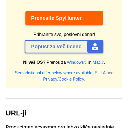
Prenesite SpyHunter
Prihranite svoj poslovni denar!
Popust za več licenc
Ni vaš OS?
Prenos za
Windows®
in
Mac®
.
See additional offer below where available.
EULA
and
Privacy/Cookie Policy
.
URL-ji
Productmaniacsssmm.org lahko kliče naslednje