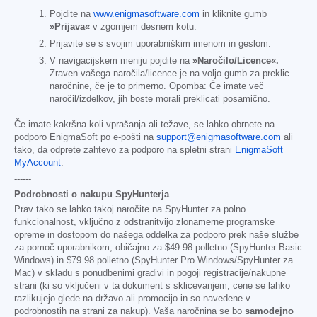
Pojdite na
www.enigmasoftware.com
in kliknite gumb
»Prijava«
v zgornjem desnem kotu.
Prijavite se s svojim uporabniškim imenom in geslom.
V navigacijskem meniju pojdite na
»Naročilo/Licence«.
Zraven vašega naročila/licence je na voljo gumb za preklic
naročnine, če je to primerno. Opomba: Če imate več
naročil/izdelkov, jih boste morali preklicati posamično.
Če imate kakršna koli vprašanja ali težave, se lahko obrnete na
podporo EnigmaSoft po e-pošti na
support@enigmasoftware.com
ali
tako, da odprete zahtevo za podporo na spletni strani
EnigmaSoft
MyAccount
.
------
Podrobnosti o nakupu SpyHunterja
Prav tako se lahko takoj naročite na SpyHunter za polno
funkcionalnost, vključno z odstranitvijo zlonamerne programske
opreme in dostopom do našega oddelka za podporo prek naše službe
za pomoč uporabnikom, običajno za
$49.98
polletno (SpyHunter Basic
Windows) in
$79.98
polletno (SpyHunter Pro Windows/SpyHunter za
Mac) v skladu s ponudbenimi gradivi in pogoji registracije/nakupne
strani (ki so vključeni v ta dokument s sklicevanjem; cene se lahko
razlikujejo glede na državo ali promocijo in so navedene v
podrobnostih na strani za nakup). Vaša naročnina se bo
samodejno