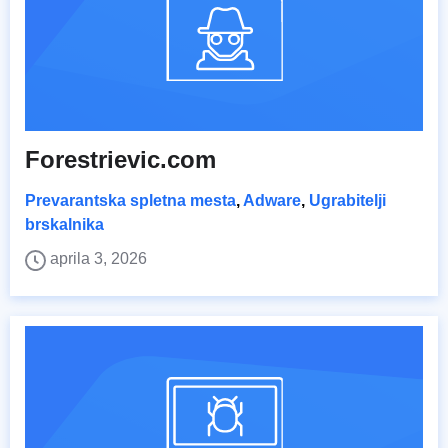
Forestrievic.com
Prevarantska spletna mesta
,
Adware
,
Ugrabitelji
brskalnika
aprila 3, 2026