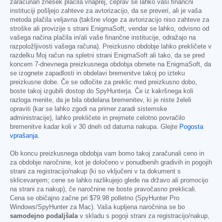
zaračunan znesek plačila vnaprej, čeprav se lahko vaši finančni
instituciji pošljejo zahteve za avtorizacijo, da se preveri, ali je vaša
metoda plačila veljavna (takšne vloge za avtorizacijo niso zahteve za
stroške ali provizije s strani EnigmaSoft, vendar se lahko, odvisno od
vašega načina plačila in/ali vaše finančne institucije, odražajo na
razpoložljivosti vašega računa). Preizkusno obdobje lahko prekličete v
razdelku Moj račun na spletni strani EnigmaSoft ali tako, da se pred
koncem 7-dnevnega preizkusnega obdobja obrnete na EnigmaSoft, da
se izognete zapadlosti in obdelavi bremenitve takoj po izteku
preizkusne dobe. Če se odločite za preklic med preizkusno dobo,
boste takoj izgubili dostop do SpyHunterja. Če iz kakršnega koli
razloga menite, da je bila obdelana bremenitev, ki je niste želeli
opraviti (kar se lahko zgodi na primer zaradi sistemske
administracije), lahko prekličete in prejmete celotno povračilo
bremenitve kadar koli v 30 dneh od datuma nakupa. Glejte
Pogosta
vprašanja
.
Ob koncu preizkusnega obdobja vam bomo takoj zaračunali ceno in
za obdobje naročnine, kot je določeno v ponudbenih gradivih in pogojih
strani za registracijo/nakup (ki so vključeni v ta dokument s
sklicevanjem; cene se lahko razlikujejo glede na državo ali promocijo
na strani za nakup), če naročnine ne boste pravočasno preklicali.
Cena se običajno začne pri
$79.98
polletno (SpyHunter Pro
Windows/SpyHunter za Mac). Vaša kupljena naročnina se bo
samodejno podaljšala
v skladu s pogoji strani za registracijo/nakup,