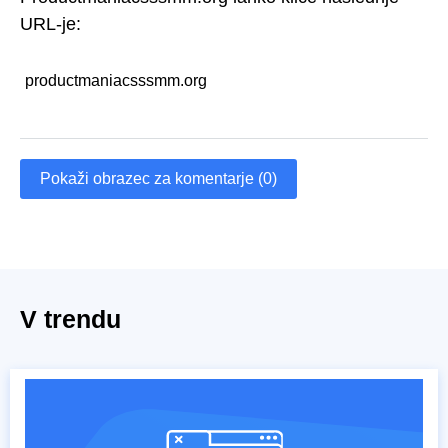
URL-je:
productmaniacsssmm.org
Pokaži obrazec za komentarje (0)
V trendu