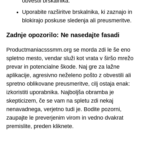
obvestil brskalnika.
Uporabite razširitve brskalnika, ki zaznajo in
blokirajo poskuse sledenja ali preusmeritve.
Zadnje opozorilo: Ne nasedajte fasadi
Productmaniacsssmm.org se morda zdi le še eno
spletno mesto, vendar služi kot vrata v širšo mrežo
prevar in potencialne škode. Naj gre za lažne
aplikacije, agresivno neželeno pošto z obvestili ali
spretno oblikovane preusmeritve, cilj ostaja enak:
izkoristiti uporabnika. Najboljša obramba je
skepticizem, če se vam na spletu zdi nekaj
nenavadnega, verjetno tudi je. Bodite pozorni,
zaupajte le preverjenim virom in vedno dvakrat
premislite, preden kliknete.