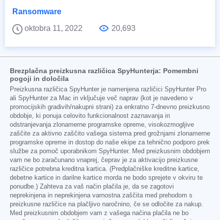
Ransomware
oktobra 11, 2022
20,693
Brezplačna preizkusna različica SpyHunterja: Pomembni
pogoji in določila
Preizkusna različica SpyHunter je namenjena različici SpyHunter Pro
ali SpyHunter za Mac in vključuje več naprav (kot je navedeno v
promocijskih gradivih/nakupni strani) za enkratno 7-dnevno preizkusno
obdobje, ki ponuja celovito funkcionalnost zaznavanja in
odstranjevanja zlonamerne programske opreme, visokozmogljive
zaščite za aktivno zaščito vašega sistema pred grožnjami zlonamerne
programske opreme in dostop do naše ekipe za tehnično podporo prek
službe za pomoč uporabnikom SpyHunter. Med preizkusnim obdobjem
vam ne bo zaračunano vnaprej, čeprav je za aktivacijo preizkusne
različice potrebna kreditna kartica. (Predplačniške kreditne kartice,
debetne kartice in darilne kartice morda ne bodo sprejete v okviru te
ponudbe.) Zahteva za vaš način plačila je, da se zagotovi
neprekinjena in neprekinjena varnostna zaščita med prehodom s
preizkusne različice na plačljivo naročnino, če se odločite za nakup.
Med preizkusnim obdobjem vam z vašega načina plačila ne bo