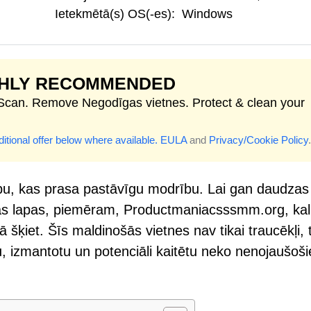
Ietekmētā(s) OS(-es):
Windows
GHLY RECOMMENDED
 Scan. Remove Negodīgas vietnes. Protect & clean your
itional offer below where available.
EULA
and
Privacy/Cookie Policy
.
bību, kas prasa pastāvīgu modrību. Lai gan daudzas
īgas lapas, piemēram, Productmaniacsssmm.org, ka
ā šķiet. Šīs maldinošās vietnes nav tikai traucēkļi, t
lētu, izmantotu un potenciāli kaitētu neko nenojaušoš