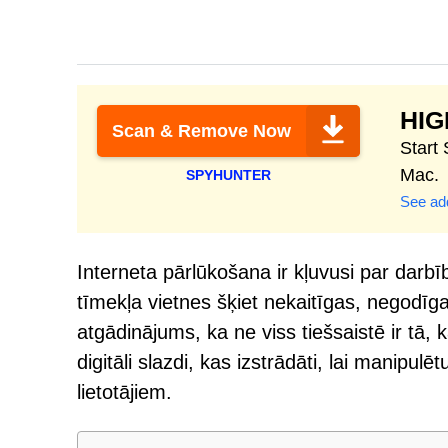
HI
Scan & Remove Now
Start
Mac.
SPYHUNTER
See add
Interneta pārlūkošana ir kļuvusi par dar
tīmekļa vietnes šķiet nekaitīgas, negod
atgādinājums, ka ne viss tiešsaistē ir tā, k
digitāli slazdi, kas izstrādāti, lai manipu
lietotājiem.