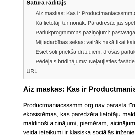
Satura rādītājs
Aiz maskas: Kas ir Productmaniacssmm.
Kā lietotāji tur nonāk: Pāradresācijas spē
Pārlūkprogrammas paziņojumi: pastāvīga
Mijiedarbības sekas: vairāk nekā tikai ka
Esiet soli priekšā draudiem: drošas pār
Pēdējais brīdinājums: Neļaujieties fasāde
URL
Aiz maskas: Kas ir Productman
Productmaniacsssmm.org nav parasta tīmek
ekosistēmas, kas paredzēta lietotāju maldin
maldinoši aicinājumi, piemēram, aicinājums
veida ieteikumi ir klasiska sociālās inženieri