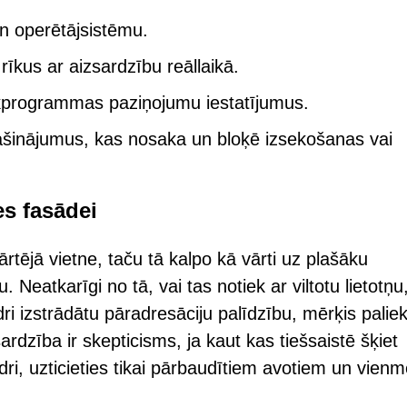
n operētājsistēmu.
rīkus ar aizsardzību reāllaikā.
lūkprogrammas paziņojumu iestatījumus.
šinājumus, kas nosaka un bloķē izsekošanas vai
es fasādei
tējā vietne, taču tā kalpo kā vārti uz plašāku
 Neatkarīgi no tā, vai tas notiek ar viltotu lietotņu
i izstrādātu pāradresāciju palīdzību, mērķis palie
rdzība ir skepticisms, ja kaut kas tiešsaistē šķiet
modri, uzticieties tikai pārbaudītiem avotiem un vienm