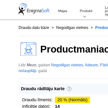
Skip
Ļ
to
Mājas
Produkti
p
iz
content
Draudu datu bāze
Negodīgas vietnes
Produ
Productmania
Līdz
Mezo.
gadam
Negodīgas vietnes
,
Adware
,
Pār
nolaupītāji
. gadā
Draudu rādītāju karte
?
Draudu līmenis:
20 % (Normāls)
Inficētie datori:
14