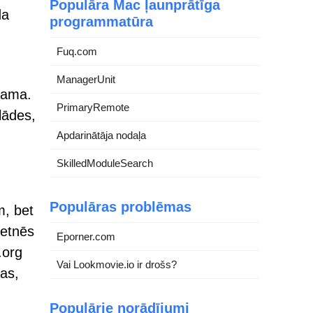
Populāra Mac ļaunprātīga
da
programmatūra
Fuq.com
ManagerUnit
stama.
PrimaryRemote
lādes,
Apdarinātāja nodaļa
SkilledModuleSearch
Populāras problēmas
m, bet
ietnēs
Eporner.com
.org
Vai Lookmovie.io ir drošs?
tas,
Populārie norādījumi