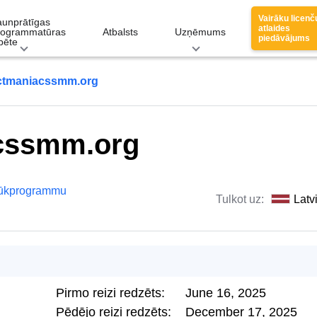
Vairāku licenč
aunprātīgas
atlaides
rogrammatūras
Atbalsts
Uzņēmums
piedāvājums
pēte
ctmaniacssmm.org
cssmm.org
lūkprogrammu
Tulkot uz:
Latv
Pirmo reizi redzēts:
June 16, 2025
Pēdējo reizi redzēts:
December 17, 2025