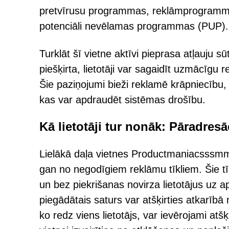
pretvīrusu programmas, reklāmprogrammat
potenciāli nevēlamas programmas (PUP).
Turklāt šī vietne aktīvi pieprasa atļauju 
piešķirta, lietotāji var sagaidīt uzmācīgu 
Šie paziņojumi bieži reklamē krāpniecību
kas var apdraudēt sistēmas drošību.
Kā lietotāji tur nonāk: Pāradresā
Lielākā daļa vietnes Productmaniacsssm
gan no negodīgiem reklāmu tīkliem. Šie tīk
un bez piekrišanas novirza lietotājus 
piegādātais saturs var atšķirties atkarībā
ko redz viens lietotājs, var ievērojami atšķ