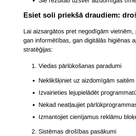
Šie rezultāti uzsver aizdomīgas tī
Esiet soli priekšā draudiem: dr
Lai aizsargātos pret negodīgām vietnēm
gan informētības, gan digitālās higiēnas a
stratēģijas:
Viedas pārlūkošanas paradumi
Neklikšķiniet uz aizdomīgām saitēm 
Izvairieties lejupielādēt programma
Nekad neatļaujiet pārlūkprogramm
Izmantojiet cienījamus reklāmu bloķ
Sistēmas drošības pasākumi