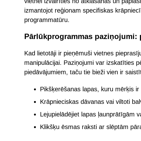
vietnei izvairīties no atklāšanas un papl
izmantojot reģionam specifiskas krāpniec
programmatūru.
Pārlūkprogrammas paziņojumi: p
Kad lietotāji ir pieņēmuši vietnes pieprasī
manipulācijai. Paziņojumi var izskatīties 
piedāvājumiem, taču tie bieži vien ir saistīt
Pikšķerēšanas lapas, kuru mērķis ir
Krāpnieciskas dāvanas vai viltoti bal
Lejupielādējiet lapas ļaunprātīgām
Klikšķu ēsmas raksti ar slēptām pā