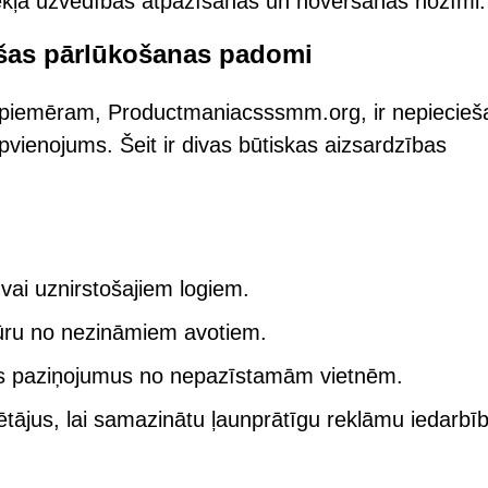
mekļa uzvedības atpazīšanas un novēršanas nozīmi.
ošas pārlūkošanas padomi
, piemēram, Productmaniacsssmm.org, ir nepiecie
pvienojums. Šeit ir divas būtiskas aizsardzības
vai uznirstošajiem logiem.
tūru no nezināmiem avotiem.
as paziņojumus no nepazīstamām vietnēm.
ētājus, lai samazinātu ļaunprātīgu reklāmu iedarbī