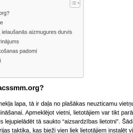
org?
le
 ielaušanās aizmugures durvis
irinājums
lūkošanas padomi
i
iacssmm.org?
ļa lapa, tā ir daļa no plašākas neuzticamu vietņ
āšanai. Apmeklējot vietni, lietotājiem var tikt parā
 lejupielādēt tā saukto “aizsardzības lietotni”. Šā
jas taktika, kas bieži vien liek lietotājiem instalēt vi