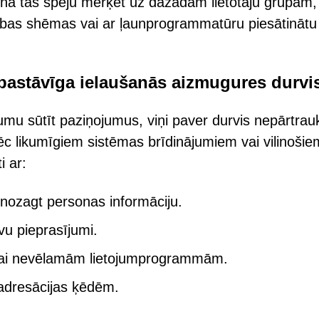
ašina tās spēju mērķēt uz dažādām lietotāju grupām,
ības shēmas vai ar ļaunprogrammatūru piesātinātu
astāvīga ielaušanās aizmugures durvi
jumu sūtīt paziņojumus, viņi paver durvis nepārtrau
pēc likumīgiem sistēmas brīdinājumiem vai vilinošie
i ar:
 nozagt personas informāciju.
vu pieprasījumi.
 vai nevēlamām lietojumprogrammām.
radresācijas ķēdēm.