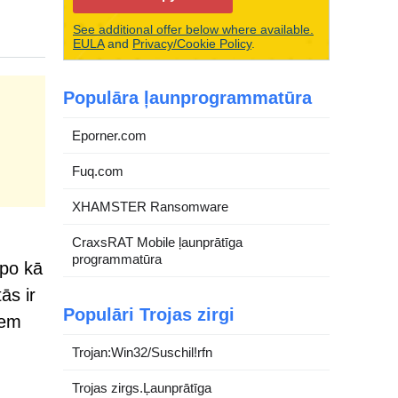
See additional offer below where available.
EULA
and
Privacy/Cookie Policy
.
Populāra ļaunprogrammatūra
Eporner.com
Fuq.com
XHAMSTER Ransomware
CraxsRAT Mobile ļaunprātīga
programmatūra
lpo kā
ās ir
Populāri Trojas zirgi
iem
Trojan:Win32/Suschil!rfn
Trojas zirgs.Ļaunprātīga