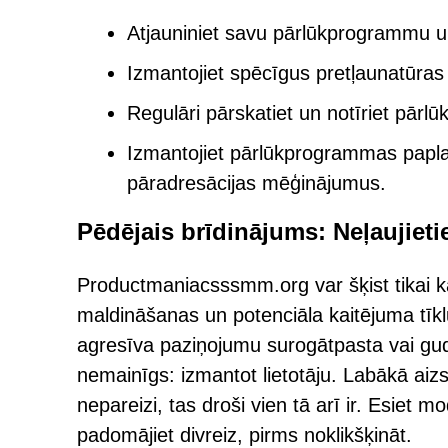
Atjauniniet savu pārlūkprogrammu u
Izmantojiet spēcīgus pretļaunatūras 
Regulāri pārskatiet un notīriet pār
Izmantojiet pārlūkprogrammas papla
pāradresācijas mēģinājumus.
Pēdējais brīdinājums: Neļaujieti
Productmaniacsssmm.org var šķist tikai kār
maldināšanas un potenciāla kaitējuma tīklu.
agresīva paziņojumu surogātpasta vai gudr
nemainīgs: izmantot lietotāju. Labākā aizsa
nepareizi, tas droši vien tā arī ir. Esiet 
padomājiet divreiz, pirms noklikšķināt.