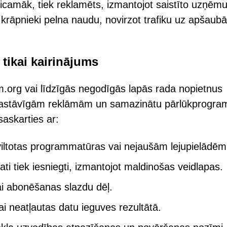
sticamāk, tiek reklamēts, izmantojot saistīto uzņē
krāpnieki pelna naudu, novirzot trafiku uz apšau
 tikai kairinājums
.org vai līdzīgās negodīgās lapās rada nopietnus
 ar pastāvīgām reklāmām un samazinātu pārlūkprogr
askarties ar:
iltotas programmatūras vai nejaušām lejupielādēm
i tiek iesniegti, izmantojot maldinošas veidlapas.
ai abonēšanas slazdu dēļ.
i neatļautas datu ieguves rezultātā.