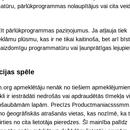
ūru, pārlūkprogrammas nolaupītājus vai cita vei
sūtīt pārlūkprogrammas paziņojumus. Ja atļauja tiek
reklāmu plūsmu, kas ir ne tikai kaitinoša, bet arī bī
, aizdomīgu programmatūru vai ļaunprātīgas lejupie
cijas spēle
m.org apmeklētāju nenāk no tiešiem apmeklējumie
li ir iestrādāti nedrošās vai apdraudētās tīmekļa v
uz apšaubāmām lapām. Precīzs Productmaniacsssmm
 no ģeogrāfiskās atrašanās vietas, kas nozīmē, ka 
irties no cita lietotāja pieredzes. Šī mainība palīdz