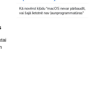
Kā novērst kļūdu “macOS nevar pārbaudīt,
vai šajā lietotnē nav ļaunprogrammatūras”
s
ktai
m