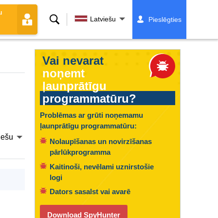
u
Meklēt
Latviešu
Pieslēgties
Vai nevarat
noņemt
ļaunprātīgu
programmatūru?
Problēmas ar grūti noņemamu
ļaunprātīgu programmatūru:
iešu
Nolaupīšanas un novirzīšanas
pārlūkprogramma
Kaitinoši, nevēlami uznirstošie
logi
Dators sasalst vai avarē
Download SpyHunter