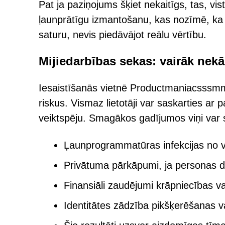
Pat ja paziņojums šķiet nekaitīgs, tas, vi
ļaunprātīgu izmantošanu, kas nozīmē, ka 
saturu, nevis piedāvājot reālu vērtību.
Mijiedarbības sekas: vairāk nekā
Iesaistīšanās vietnē Productmaniacsssmm
riskus. Vismaz lietotāji var saskarties
veiktspēju. Smagākos gadījumos viņi var s
Ļaunprogrammatūras infekcijas no v
Privātuma pārkāpumi, ja personas dat
Finansiāli zaudējumi krāpniecības v
Identitātes zādzība pikšķerēšanas va