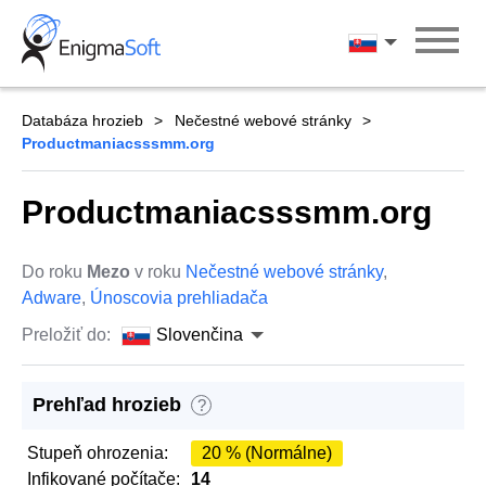
Skip
to
Slovenčina
content
Databáza hrozieb
Nečestné webové stránky
Productmaniacsssmm.org
Productmaniacsssmm.org
Do roku
Mezo
v roku
Nečestné webové stránky
,
Adware
,
Únoscovia prehliadača
Preložiť do:
Slovenčina
Prehľad hrozieb
?
Stupeň ohrozenia:
20 % (Normálne)
Infikované počítače:
14