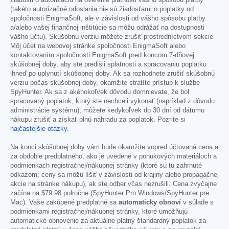
žiadosti o autorizáciu na overenie platnosti vášho spôsobu platby
(takéto autorizačné odoslania nie sú žiadosťami o poplatky od
spoločnosti EnigmaSoft, ale v závislosti od vášho spôsobu platby
a/alebo vašej finančnej inštitúcie sa môžu odrážať na dostupnosti
vášho účtu). Skúšobnú verziu môžete zrušiť prostredníctvom sekcie
Môj účet na webovej stránke spoločnosti EnigmaSoft alebo
kontaktovaním spoločnosti EnigmaSoft pred koncom 7-dňovej
skúšobnej doby, aby ste predišli splatnosti a spracovaniu poplatku
ihneď po uplynutí skúšobnej doby. Ak sa rozhodnete zrušiť skúšobnú
verziu počas skúšobnej doby, okamžite stratíte prístup k službe
SpyHunter. Ak sa z akéhokoľvek dôvodu domnievate, že bol
spracovaný poplatok, ktorý ste nechceli vykonať (napríklad z dôvodu
administrácie systému), môžete kedykoľvek do 30 dní od dátumu
nákupu zrušiť a získať plnú náhradu za poplatok. Pozrite si
najčastejšie otázky
.
Na konci skúšobnej doby vám bude okamžite vopred účtovaná cena a
za obdobie predplatného, ako je uvedené v ponukových materiáloch a
podmienkach registračnej/nákupnej stránky (ktoré sú tu zahrnuté
odkazom; ceny sa môžu líšiť v závislosti od krajiny alebo propagačnej
akcie na stránke nákupu), ak ste odber včas nezrušili. Cena zvyčajne
začína na
$79.98
polročne (SpyHunter Pro Windows/SpyHunter pre
Mac). Vaše zakúpené predplatné sa
automaticky obnoví
v súlade s
podmienkami registračnej/nákupnej stránky, ktoré umožňujú
automatické obnovenie za aktuálne platný štandardný poplatok za