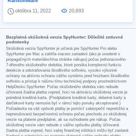
Ransomware
októbra 11, 2022
20,693
Bezplatná skúšobná verzia SpyHunter: Dôležité zmluvné
podmienky
Skúšobná verzia SpyHunter je určená pre SpyHunter Pro alebo
SpyHunter pre Mac a zahŕňa viacero zariadení (ako je uvedené v
propagačných materiáloch/na stránke nákupu) počas jednorazového
7-dňového skúšobného obdobia, ktoré ponúka komplexnú funkciu
detekcie a odstraňovania škodlivého softvéru, vysoko výkonné
ochrany na aktívnu ochranu vášho systému pred hrozbami škodlivého
softvéru a prístup k nášmu tímu technickej podpory prostredníctvom
HelpDesku SpyHunter. Počas skúšobného obdobia vám nebude
účtovaná žiadna platba vopred, hoci na aktiváciu skúšobnej verzie je
potrebná kreditná karta. (Predplatené kreditné karty, debetné karty a
darčekové karty nemusia byť v rámci tejto ponuky akceptované.)
Požiadavka na váš spôsob platby je pomôcť zabezpečiť nepretržitú a
neprerušovanú bezpečnostnú ochranu počas prechodu zo skúšobnej
verzie na platené predplatné, ak sa rozhodnete pre nákup. Počas
skúšobnej verzie vám nebude z vášho spôsobu platby účtovaná
žiadna platba vopred, hoci vašej finančnej inštitúcii môžu byť zaslané