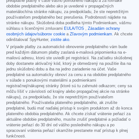
predplatné platný v čase vášho pôvodného nákupu a za rovnaké
obdobie predplatného alebo ako je uvedené v propagačných
materiáloch/na stránke nákupu, za predpokladu, že ste nepretržitým
používateľom predplatného bez prerušenia. Podrobnosti nájdete na
stránke nákupu. Skúšobná doba podlieha týmto Podmienkam, vášmu
súhlasu s licenčnými zmluvami
EULA/TOS
,
Zásadám ochrany
osobných údajov/súborov cookie
a
Zľavovým podmienkam
. Ak chcete
odinštalovať SpyHunter,
zistite ako
.
V prípade platby za automatické obnovenie predplatného vám bude
pred každým dátumom platby zaslaná e-mailová pripomienka na e-
mailovú adresu, ktorú ste uviedli pri registrácii. Na začiatku skúšobnej
doby dostanete aktivačný kód, ktorý je obmedzený na použitie iba na
jednu skúšobnú dobu a iba na jedno zariadenie na účet. Vaše
predplatné sa automaticky obnoví za cenu a na obdobie predplatného
v súlade s ponukovými materiálmi a podmienkami
registračnej/nákupnej stránky (ktoré sú tu zahrnuté odkazom; ceny sa
môžu líšiť v závislosti od krajiny alebo propagačnej akcie na stránke
nákupu), za predpokladu, že ste nepretržitým používateľom
predplatného. Používatelia plateného predplatného, ak zrušíte
predplatné, budú mať naďalej prístup k svojim produktom až do konca
plateného obdobia predplatného. Ak chcete získať vrátenie peňazí za
aktuálne obdobie predplatného, musíte zrušiť predplatné a požiadať o
vrátenie peňazí do 30 dní od vášho posledného nákupu a po
spracovaní vrátenia peňazí okamžite prestanete mať prístup k plnej
funkčnosti.