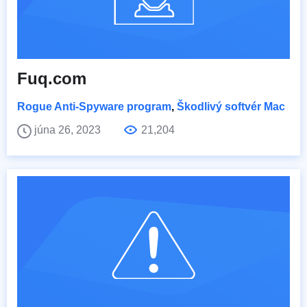
Fuq.com
Rogue Anti-Spyware program
,
Škodlivý softvér Mac
júna 26, 2023
21,204