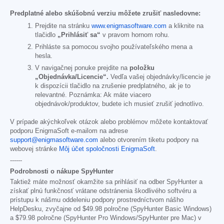
Predplatné alebo skúšobnú verziu môžete zrušiť nasledovne:
Prejdite na stránku
www.enigmasoftware.com
a kliknite na
tlačidlo
„Prihlásiť sa“
v pravom hornom rohu.
Prihláste sa pomocou svojho používateľského mena a
hesla.
V navigačnej ponuke prejdite na
položku
„Objednávka/Licencie“.
Vedľa vašej objednávky/licencie je
k dispozícii tlačidlo na zrušenie predplatného, ak je to
relevantné. Poznámka: Ak máte viacero
objednávok/produktov, budete ich musieť zrušiť jednotlivo.
V prípade akýchkoľvek otázok alebo problémov môžete kontaktovať
podporu EnigmaSoft e-mailom na adrese
support@enigmasoftware.com
alebo otvorením tiketu podpory na
webovej stránke
Môj účet spoločnosti EnigmaSoft
.
------
Podrobnosti o nákupe SpyHunter
Taktiež máte možnosť okamžite sa prihlásiť na odber SpyHunter a
získať plnú funkčnosť vrátane odstránenia škodlivého softvéru a
prístupu k nášmu oddeleniu podpory prostredníctvom nášho
HelpDesku, zvyčajne od
$49.98
polročne (SpyHunter Basic Windows)
a
$79.98
polročne (SpyHunter Pro Windows/SpyHunter pre Mac) v