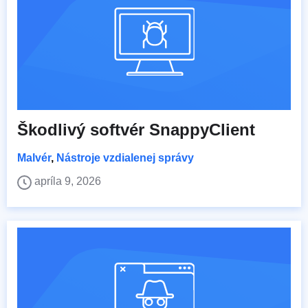
Škodlivý softvér SnappyClient
Malvér
,
Nástroje vzdialenej správy
apríla 9, 2026