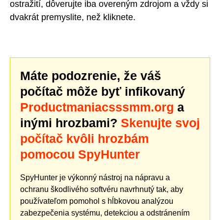
ostražití, dôverujte iba overeným zdrojom a vždy si
dvakrát premyslite, než kliknete.
Máte podozrenie, že váš
počítač môže byť infikovaný
Productmaniacsssmm.org
a
inými hrozbami?
Skenujte svoj
počítač kvôli hrozbám
pomocou SpyHunter
SpyHunter je výkonný nástroj na nápravu a
ochranu škodlivého softvéru navrhnutý tak, aby
používateľom pomohol s hĺbkovou analýzou
zabezpečenia systému, detekciou a odstránením