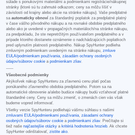
súlade s ponukovými materiálmi a podmienkami registrácie/nákupnej
stránky (ktoré sú tu zahrnuté odkazom; ceny sa môžu líšiť v
závislosti od krajiny alebo akcie na stránke nákupu). Vaše predplatné
sa
automaticky obnoví
za štandardný poplatok za predplatné platný
v čase vášho pôvodného nákupu a na rovnaké obdobie predplatného
alebo ako je uvedené v propagačných materiáloch/na stránke nákupu,
za predpokladu, že ste nepretržitým používateľom predplatného a v
prípade ktorého dostanete oznámenie o nadchádzajúcich poplatkoch
pred uplynutím platnosti predplatného. Nákup SpyHunter podlieha
zmluvným podmienkam uvedeným na stránke nákupu,
zmluve
EULA/podmienkam používania
,
zásadám ochrany osobných
údajov/súborov cookie
a
podmienkam zliav
.
------
Všeobecné podmienky
Akýkoľvek nákup SpyHunteru za zľavnenú cenu platí počas
ponúkaného zľavneného obdobia predplatného. Potom sa na
automatické obnovenie a/alebo budúce nákupy budú vzťahovať platné
štandardné ceny. Ceny sa môžu zmeniť, o zmenách cien vás však
budeme vopred informovať.
Všetky verzie SpyHunteru podliehajú vášmu súhlasu s našimi
zmluvami EULA/podmienkami používania
,
zásadami ochrany
osobných údajov/súborov cookie
a
podmienkami zliav
. Prečítajte si
tiež naše
najčastejšie otázky
a
kritériá hodnotenia hrozieb
. Ak chcete
SpyHunter odinštalovať,
zistite ako
.