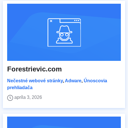
Forestrievic.com
Nečestné webové stránky
,
Adware
,
Únoscovia
prehliadača
apríla 3, 2026