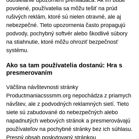
odosielanie upozornení prehliadača. Ak im bude
povolené, používatelia sa môžu tešiť na prúd
rušivých reklám, ktoré sú nielen otravné, ale aj
nebezpečné. Tieto upozornenia často propagujú
podvody, pochybný softvér alebo škodlivé súbory
na stiahnutie, ktoré môžu ohroziť bezpečnosť
systému.
Ako sa tam používatelia dostanú: Hra s
presmerovaním
Väčšina návštevnosti stránky
Productmaniacsssmm.org nepochádza z priamych
návštev, ale z podvodných reklamných sietí. Tieto
siete sú zabudované do nebezpečných alebo
napadnutých webových stránok a presmerovávajú
používateľov na pochybné stránky bez ich súhlasu.
Presný obsah poskytovaný stránkou