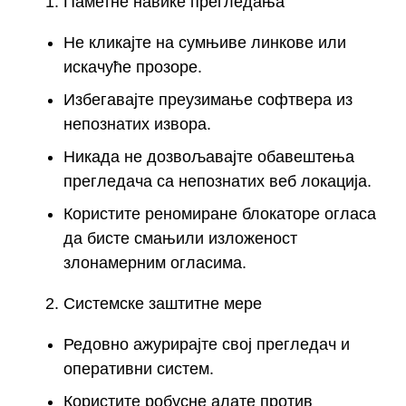
Паметне навике прегледања
Не кликајте на сумњиве линкове или
искачуће прозоре.
Избегавајте преузимање софтвера из
непознатих извора.
Никада не дозвољавајте обавештења
прегледача са непознатих веб локација.
Користите реномиране блокаторе огласа
да бисте смањили изложеност
злонамерним огласима.
Системске заштитне мере
Редовно ажурирајте свој прегледач и
оперативни систем.
Користите робусне алате против