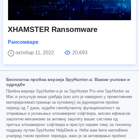
XHAMSTER Ransomware
Рансомваре
октобар 11, 2022
20,693
Бесплатна пробна верзија SpyHunter-а: Важни услови и
одредбе
Пробна верзија SpyHunter-а је за SpyHunter Pro или SpyHunter за
Mac и укључује више уређаја (као што је наведено у промотивним
материјалима/страници за куповину) за једнократни пробни
период од 7 дана, нудећи свеобухватну функционалност за
откривање и уклањање злонамерног софтвера, високо ефикасне
заштитне механизме за активну заштиту вашег система од
претњи злонамерног софтвера и приступ нашем тиму за техничку
подршку путем SpyHunter HelpDesk-а. Неће вам бити наплаћено
унапред током пробног периода, иако је за активирање пробног