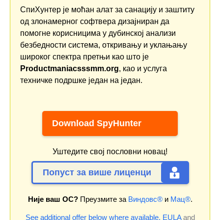
СпиХунтер је моћан алат за санацију и заштиту
од злонамерног софтвера дизајниран да
помогне корисницима у дубинској анализи
безбедности система, откривању и уклањању
широког спектра претњи као што је
Productmaniacsssmm.org
, као и услуга
техничке подршке један на један.
Download SpyHunter
Уштедите свој пословни новац!
Попуст за више лиценци
Није ваш ОС?
Преузмите за
Виндовс®
и
Мац®
.
See additional offer below where available.
EULA
and