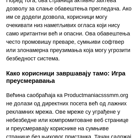
Поред тога, ова страница активно захтева
дозволу за слање обавештења прегледача. Ако
им се додели дозвола, корисници могу
очекивати низ наметљивих огласа који нису
само иритантни већ и опасни. Ова обавештења
често промовишу преваре, сумњиви софтвер
или злонамерна преузимања која могу угрозити
безбедност система.
Како корисници завршавају тамо: Игра
преусмеравања
Већина саобраћаја ка Productmaniacsssmm.org
не долази од директних посета већ од лажних
рекламних мрежа. Ове мреже су уграђене у
небезбедне или компромитоване веб странице
и преусмеравају кориснике на сумњиве
странице без њиховог пристанка. Тачан садржај