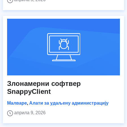
Злонамерни софтвер
SnappyClient
Малваре
,
Алати за удаљену администрацију
априла 9, 2026