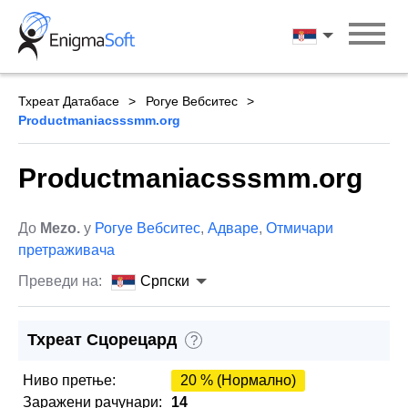
Skip
to
Српски
content
Тхреат Датабасе
Рогуе Вебситес
Productmaniacsssmm.org
Productmaniacsssmm.org
До
Mezo.
у
Рогуе Вебситес
,
Адваре
,
Отмичари
претраживача
Преведи на:
Српски
Тхреат Сцорецард
?
Ниво претње:
20 % (Нормално)
Заражени рачунари:
14