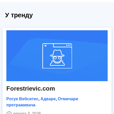
У тренду
Forestrievic.com
Рогуе Вебситес
,
Адваре
,
Отмичари
претраживача
априла 3, 2026