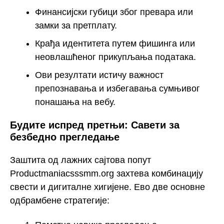
Финансијски губици због превара или
замки за претплату.
Крађа идентитета путем фишинга или
неовлашћеног прикупљања података.
Ови резултати истичу важност
препознавања и избегавања сумњивог
понашања на вебу.
Будите испред претњи: Савети за
безбедно прегледање
Заштита од лажних сајтова попут
Productmaniacsssmm.org захтева комбинацију
свести и дигиталне хигијене. Ево две основне
одбрамбене стратегије: