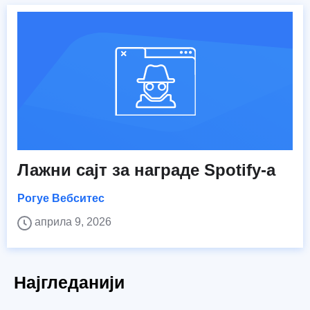
Лажни сајт за награде Spotify-а
Рогуе Вебситес
априла 9, 2026
Најгледанији