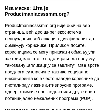
Иза маске: Шта је
Productmaniacsssmm.org?
Productmaniacsssmm.org није обична веб
страница, већ део ширег екосистема
непоузданих веб локација дизајнираних да
обмањују кориснике. Приликом посете,
корисницима се могу приказати обмањујући
захтеви, као што је подстицање да преузму
такозвану „апликацију за заштиту“. Ове врсте
предлога су класичне тактике социјалног
инжењеринга које често наводе кориснике да
инсталирају лажне антивирусне програме,
адвер, отимаче прегледача или друге врсте
потенцијално нежељених програма (PUP).