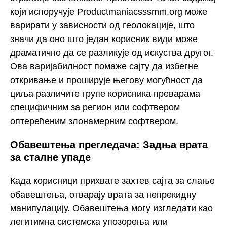
који испоручује Productmaniacsssmm.org може
варирати у зависности од геолокације, што
значи да оно што један корисник види може
драматично да се разликује од искуства другог.
Ова варијабилност помаже сајту да избегне
откривање и проширује његову могућност да
циља различите групе корисника преварама
специфичним за регион или софтвером
оптерећеним злонамерним софтвером.
Обавештења прегледача: Задња врата
за сталне упаде
Када корисници прихвате захтев сајта за слање
обавештења, отварају врата за непрекидну
манипулацију. Обавештења могу изгледати као
легитимна системска упозорења или