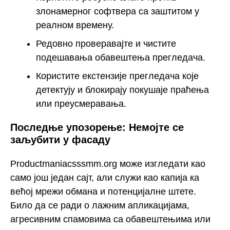
злонамерног софтвера са заштитом у
реалном времену.
Редовно проверавајте и чистите
подешавања обавештења прегледача.
Користите екстензије прегледача које
детектују и блокирају покушаје праћења
или преусмеравања.
Последње упозорење: Немојте се
заљубити у фасаду
Productmaniacsssmm.org може изгледати као
само још један сајт, али служи као капија ка
већој мрежи обмана и потенцијалне штете.
Било да се ради о лажним апликацијама,
агресивним спамовима са обавештењима или