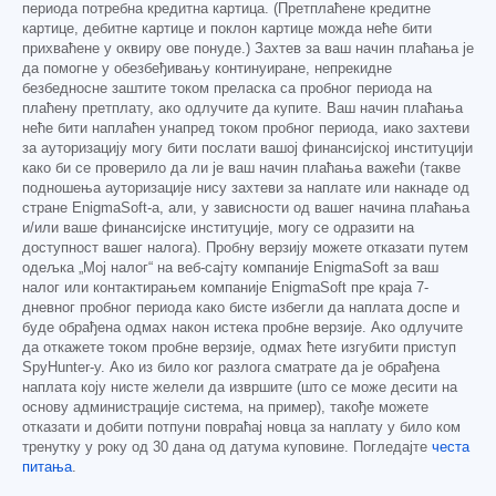
периода потребна кредитна картица. (Претплаћене кредитне
картице, дебитне картице и поклон картице можда неће бити
прихваћене у оквиру ове понуде.) Захтев за ваш начин плаћања је
да помогне у обезбеђивању континуиране, непрекидне
безбедносне заштите током преласка са пробног периода на
плаћену претплату, ако одлучите да купите. Ваш начин плаћања
неће бити наплаћен унапред током пробног периода, иако захтеви
за ауторизацију могу бити послати вашој финансијској институцији
како би се проверило да ли је ваш начин плаћања важећи (такве
подношења ауторизације нису захтеви за наплате или накнаде од
стране EnigmaSoft-а, али, у зависности од вашег начина плаћања
и/или ваше финансијске институције, могу се одразити на
доступност вашег налога). Пробну верзију можете отказати путем
одељка „Мој налог“ на веб-сајту компаније EnigmaSoft за ваш
налог или контактирањем компаније EnigmaSoft пре краја 7-
дневног пробног периода како бисте избегли да наплата доспе и
буде обрађена одмах након истека пробне верзије. Ако одлучите
да откажете током пробне верзије, одмах ћете изгубити приступ
SpyHunter-у. Ако из било ког разлога сматрате да је обрађена
наплата коју нисте желели да извршите (што се може десити на
основу администрације система, на пример), такође можете
отказати и добити потпуни повраћај новца за наплату у било ком
тренутку у року од 30 дана од датума куповине. Погледајте
честа
питања
.