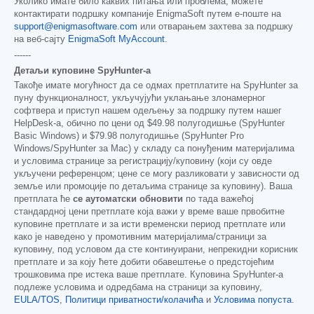
Уколико имате било каквих питања или проблема, можете
контактирати подршку компаније EnigmaSoft путем е-поште на
support@enigmasoftware.com
или отварањем захтева за подршку
на веб-сајту
EnigmaSoft MyAccount
.
------
Детаљи куповине SpyHunter-а
Такође имате могућност да се одмах претплатите на SpyHunter за
пуну функционалност, укључујући уклањање злонамерног
софтвера и приступ нашем одељењу за подршку путем нашег
HelpDesk-а, обично по цени од
$49.98
полугодишње (SpyHunter
Basic Windows) и
$79.98
полугодишње (SpyHunter Pro
Windows/SpyHunter за Mac) у складу са понуђеним материјалима
и условима странице за регистрацију/куповину (који су овде
укључени референцом; цене се могу разликовати у зависности од
земље или промоције по детаљима странице за куповину). Ваша
претплата ће
се аутоматски обновити
по тада важећој
стандардној цени претплате која важи у време ваше првобитне
куповине претплате и за исти временски период претплате или
како је наведено у промотивним материјалима/страници за
куповину, под условом да сте континуирани, непрекидни корисник
претплате и за коју ћете добити обавештење о предстојећим
трошковима пре истека ваше претплате. Куповина SpyHunter-а
подлеже условима и одредбама на страници за куповину,
EULA/TOS
,
Политици приватности/колачића
и
Условима попуста
.