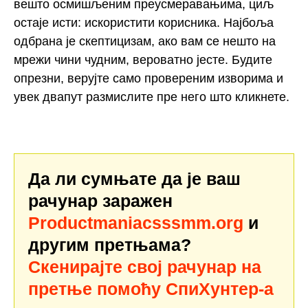
вешто осмишљеним преусмеравањима, циљ
остаје исти: искористити корисника. Најбоља
одбрана је скептицизам, ако вам се нешто на
мрежи чини чудним, вероватно јесте. Будите
опрезни, верујте само провереним изворима и
увек двапут размислите пре него што кликнете.
Да ли сумњате да је ваш
рачунар заражен
Productmaniacsssmm.org
и
другим претњама?
Скенирајте свој рачунар на
претње помоћу СпиХунтер-а