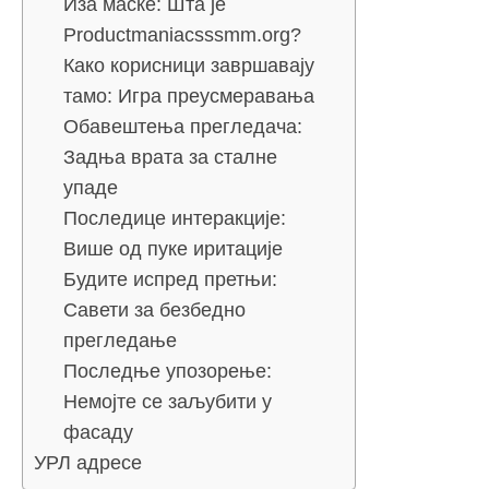
Иза маске: Шта је
Productmaniacsssmm.org?
Како корисници завршавају
тамо: Игра преусмеравања
Обавештења прегледача:
Задња врата за сталне
упаде
Последице интеракције:
Више од пуке иритације
Будите испред претњи:
Савети за безбедно
прегледање
Последње упозорење:
Немојте се заљубити у
фасаду
УРЛ адресе