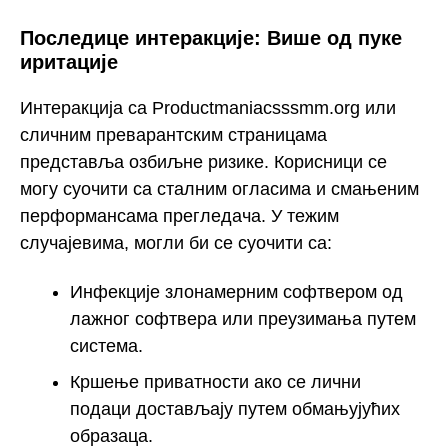
Последице интеракције: Више од пуке
иритације
Интеракција са Productmaniacsssmm.org или
сличним преварантским страницама
представља озбиљне ризике. Корисници се
могу суочити са сталним огласима и смањеним
перформансама прегледача. У тежим
случајевима, могли би се суочити са:
Инфекције злонамерним софтвером од
лажног софтвера или преузимања путем
система.
Кршење приватности ако се лични
подаци достављају путем обмањујућих
образаца.