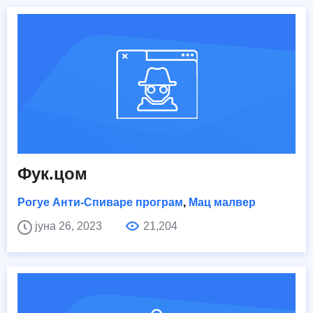
Фук.цом
Рогуе Анти-Спиваре програм
,
Мац малвер
јуна 26, 2023
21,204