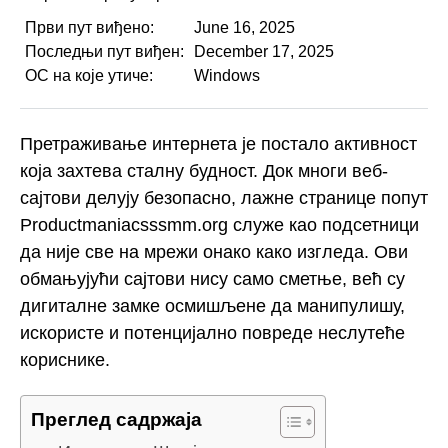
Први пут виђено:
June 16, 2025
Последњи пут виђен:
December 17, 2025
ОС на које утиче:
Windows
Претраживање интернета је постало активност
која захтева сталну будност. Док многи веб-
сајтови делују безопасно, лажне странице попут
Productmaniacsssmm.org служе као подсетници
да није све на мрежи онако како изгледа. Ови
обмањујући сајтови нису само сметње, већ су
дигиталне замке осмишљене да манипулишу,
искористе и потенцијално повреде неслутеће
кориснике.
Преглед садржаја