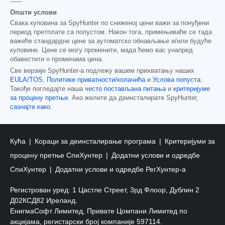
------
Општи услови
Свака куповина за SpyHunter по сниженој цени важи за понуђени
период претплате са попустом. Након тога, примењиваће се тада
важеће стандардне цене за аутоматско обнављање и/или будуће
куповине. Цене се могу променити, мада ћемо вас унапред
обавестити о променама цена.
Све верзије SpyHunter-а подлежу вашем прихватању наших
EULA/TOS
,
Политике приватности/колачића
и
Услова попуста
.
Такође погледајте наша
често постављана питања
и
критеријуме
за процену претњи
. Ако желите да деинсталирате SpyHunter,
сазнајте како
.
Кућа
Кораци за деинсталирање програма
Критеријуми за
процену претње СпиХунтер
Додатни услови и одредбе
СпиХунтер
Додатни услови и одредбе РегХунтер-а
Регистрован уред: 1 Цастле Стреет, 3рд Флоор, Дублин 2
Д02КСД82 Иреланд.
ЕнигмаСофт Лимитед, Привате Цомпани Лимитед по
акцијама, регистарски број компаније 597114.