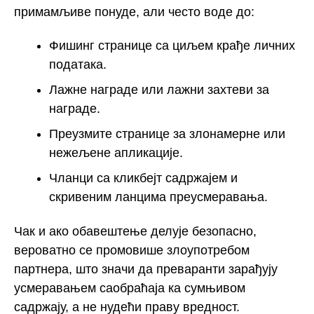
примамљиве понуде, али често воде до:
Фишинг странице са циљем крађе личних
података.
Лажне награде или лажни захтеви за
награде.
Преузмите странице за злонамерне или
нежељене апликације.
Чланци са кликбејт садржајем и
скривеним ланцима преусмеравања.
Чак и ако обавештење делује безопасно,
вероватно се промовише злоупотребом
партнера, што значи да преваранти зарађују
усмеравањем саобраћаја ка сумњивом
садржају, а не нудећи праву вредност.