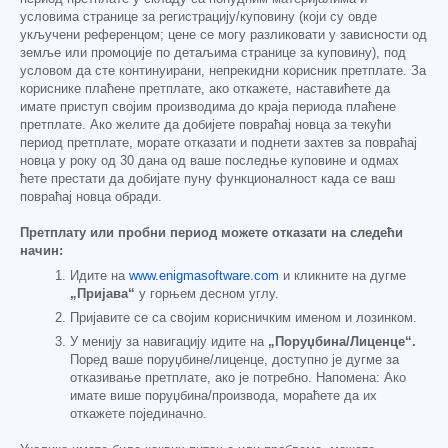
условима странице за регистрацију/куповину (који су овде
укључени референцом; цене се могу разликовати у зависности од
земље или промоције по детаљима странице за куповину), под
условом да сте континуирани, непрекидни корисник претплате. За
кориснике плаћене претплате, ако откажете, наставићете да
имате приступ својим производима до краја периода плаћене
претплате. Ако желите да добијете повраћај новца за текући
период претплате, морате отказати и поднети захтев за повраћај
новца у року од 30 дана од ваше последње куповине и одмах
ћете престати да добијате пуну функционалност када се ваш
повраћај новца обради.
Претплату или пробни период можете отказати на следећи
начин:
Идите на
www.enigmasoftware.com
и кликните на дугме
„Пријава“
у горњем десном углу.
Пријавите се са својим корисничким именом и лозинком.
У менију за навигацију идите на
„Поруџбина/Лиценце“.
Поред ваше поруџбине/лиценце, доступно је дугме за
отказивање претплате, ако је потребно. Напомена: Ако
имате више поруџбина/производа, мораћете да их
откажете појединачно.