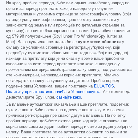
На крају пробног периода, биће вам одмах наплаћено унапред по
цени и за период претплате како је наведено у понудним
материјалима и условима странице за регистрацију/куповину (који
су овде укључени референцом; цене се могу разликовати у
зависности од земље или промоције по детаљима странице за
куповину) ако нисте благовремено отказали. Цена обично почиње
од
$79.98
полугодишње (SpyHunter Pro Windows/SpyHunter за
Mac). Ваша купљена претплата ће се
аутоматски обновити
у
складу са условима странице за регистрацију/куповину, који
предвиђају аутоматско обнављање по тада важећој стандардној
накнади за претплату која је на снази у време ваше првобитне
куповине и за исти период претплате или како је наведено у
промотивним материјалима/страници за куповину, под условом да
сте континуирани, непрекидни корисник претплате. Молимо
погледајте страницу за куповину за детаље. Пробни период
подлеже овим Условима, вашем пристанку на
EULA/TOS
,
Политику приватности/колачића
и
Услове попуста
. Ако желите да
деинсталирате SpyHunter,
сазнајте како
.
За плаћање аутоматског обнављања ваше претплате, подсетник
путем е-поште биће послат на адресу е-поште коју сте навели
приликом регистрације пре сваког датума плаћања. На почетку
пробног периода, добићете активациони код који је ограничен на
коришћење само за један пробни период и само за један уређај по
налогу. Ваша претплата ће се аутоматски обновити по цени и за
период претплате у складу са понудним материјалима и