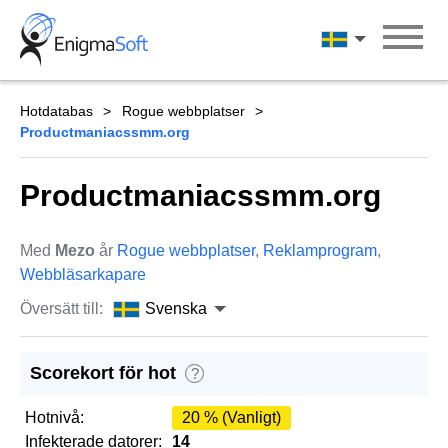
Skip
to
Svenska
content
Hotdatabas
Rogue webbplatser
Productmaniacssmm.org
Productmaniacssmm.org
Med
Mezo
år
Rogue webbplatser
,
Reklamprogram
,
Webbläsarkapare
Översätt till:
Svenska
Scorekort för hot
?
Hotnivå:
20 % (Vanligt)
Infekterade datorer:
14