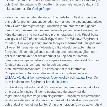
till exempel kan bero på systemadministration) kan du också avbryta
och få full återbetalning för avgiften när som helst inom 30 dagar från
inköpsdatumet. Se
Vanliga frågor
.
I slutet av provperioden debiteras du omedelbart i förskott med det
pris och för prenumerationsperioden som anges i erbjudandematerialet
och villkoren för registrerings-/köpsidan (som införlivas häri genom
hänvisning; priserna kan variera beroende på land eller kampanj per
köpsida) om du inte har sagt upp prenumerationen i tid. Priset börjar
vanligtvis på
$79.98
per halvår (SpyHunter Pro Windows/SpyHunter
för Mac). Din köpta prenumeration
förnyas automatiskt
i enlighet med
villkoren för registrerings-/köpsidan, vilka föreskriver automatiska
förnyelser till den då gällande standardprenumerationsavgiften som
gäller vid tidpunkten för ditt ursprungliga köp och för samma
prenumerationsperiod eller som anges i kampanjmaterialet/köpsidan,
förutsatt att du är en kontinuerlig och oavbruten
prenumerationsanvändare. Se köpsidan för mer information.
Provperioden omfattas av dessa villkor, ditt godkännande av
EULA/användarvillkor
,
sekretess-/cookiepolicy
och
rabattvillkor
. Om
du vill avinstallera SpyHunter
kan du läsa mer
.
För betalning vid automatisk förnyelse av din prenumeration skickas
en e-postpåminnelse till den e-postadress du angav när du
registrerade dig före varje betalningsdatum. I början av din provperiod
får du en aktiveringskod som är begränsad till endast en provperiod
och endast en enhet per konto. Din prenumeration förnyas automatiskt