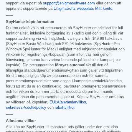
support via e-post på
support@enigmasoftware.com
eller genom att
öppna ett supportärende på
EnigmaSofts webbplats Mitt konto
.
------
SpyHunter-köpinformation
Du kan också välja att prenumerera på SpyHunter omedelbart för full
funktionalitet, inklusive borttagning av skadlig kod och tillgång till vår
supportavdelning via vår HelpDesk, vanligtvis från
$49.98
halvårsvis
(SpyHunter Basic Windows) och
$79.98
halvårsvis (SpyHunter Pro
Windows/SpyHunter för Mac) i enlighet med erbjudandematerialet och
villkoren för registrerings-/köpsidan (som införlivas häri genom
hänvisning; priserna kan variera beroende på land eller kampanj per
köpsida). Din prenumeration
förnyas automatiskt
till den då
tillämpliga standardprenumerationsavgiften som gäller vid tidpunkten
för ditt ursprungliga köp av prenumerationen och för samma
prenumerationsperiod eller som anges i kampanjmaterialet/köpsidan,
förutsatt att du är en kontinuerlig, oavbruten prenumerationsanvändare
och för vilken du kommer att få ett meddelande om kommande
avgifter innan din prenumeration löper ut. Köp av SpyHunter omfattas
av villkoren på köpsidan,
EULA/användarvillkor
,
sekretess-/cookiepolicy
och
rabattvillkor
.
------
Allmänna villkor
Alla köp av SpyHunter till rabatterat pris gäller under den erbjudna