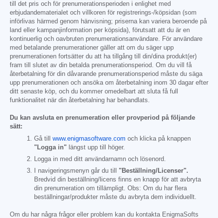
till det pris och för prenumerationsperioden i enlighet med
erbjudandematerialet och villkoren för registrerings-/köpsidan (som
införlivas härmed genom hänvisning; priserna kan variera beroende på
land eller kampanjinformation per köpsida), förutsatt att du är en
kontinuerlig och oavbruten prenumerationsanvändare. För användare
med betalande prenumerationer gäller att om du säger upp
prenumerationen fortsätter du att ha tillgång till din/dina produkt(er)
fram till slutet av din betalda prenumerationsperiod. Om du vill få
återbetalning för din dåvarande prenumerationsperiod måste du säga
upp prenumerationen och ansöka om återbetalning inom 30 dagar efter
ditt senaste köp, och du kommer omedelbart att sluta få full
funktionalitet när din återbetalning har behandlats.
Du kan avsluta en prenumeration eller provperiod på följande
sätt:
Gå till
www.enigmasoftware.com
och klicka på knappen
"Logga in"
längst upp till höger.
Logga in med ditt användarnamn och lösenord.
I navigeringsmenyn går du till
"Beställning/Licenser".
Bredvid din beställning/licens finns en knapp för att avbryta
din prenumeration om tillämpligt. Obs: Om du har flera
beställningar/produkter måste du avbryta dem individuellt.
Om du har några frågor eller problem kan du kontakta EnigmaSofts