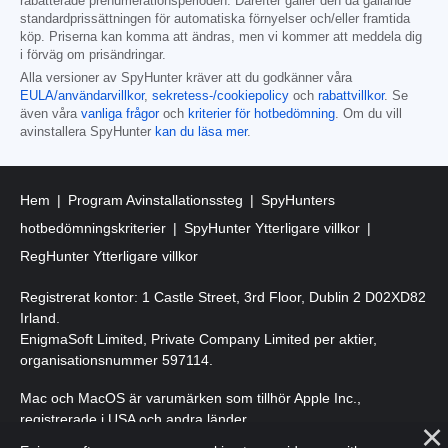
rabatterade prenumerationsperioden. Därefter gäller den då gällande
standardprissättningen för automatiska förnyelser och/eller framtida
köp. Priserna kan komma att ändras, men vi kommer att meddela dig
i förväg om prisändringar.
Alla versioner av SpyHunter kräver att du godkänner våra
EULA/användarvillkor
,
sekretess-/cookiepolicy
och
rabattvillkor
. Se
även våra
vanliga frågor
och
kriterier för hotbedömning
. Om du vill
avinstallera SpyHunter
kan du läsa mer
.
Hem
Program Avinstallationssteg
SpyHunters
hotbedömningskriterier
SpyHunter Ytterligare villkor
RegHunter Ytterligare villkor
Registrerat kontor: 1 Castle Street, 3rd Floor, Dublin 2 D02XD82
Irland.
EnigmaSoft Limited, Private Company Limited per aktier,
organisationsnummer 597114.
Mac och MacOS är varumärken som tillhör Apple Inc.,
registrerade i USA och andra länder.