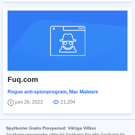
Fuq.com
Rogue anti-spionprogram
,
Mac Malware
juni 26, 2023
21,204
SpyHunter Gratis Provperiod: Viktiga Villkor
SpyHunter-provperioden gäller för SpyHunter Pro eller SpyHunter för