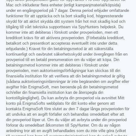
Mac och inkluderar flera enheter (enligt kampanjmaterial/köpsida)
under en engångsperiod på 7 dagar. Denna period erbjuder omfattande
funktioner för att upptäcka och ta bort skadlig kod, högpresterande
skydd för att aktivt skydda ditt system från hot mot skadlig kod och
tillgång till vårt tekniska supportteam via SpyHunters helpdesk. Du
kommer inte att debiteras i förskott under provperioden, men ett
kreditkort krävs för att aktivera provperioden. (Förbetalda kreditkort,
betalkort och presentkort accepteras eventuellt inte under detta
erbjudande.) Kravet för din betalningsmetod är att säkerställa
kontinuerligt och oavbrutet säkerhetsskydd under övergången från en
provperiod till en betald prenumeration om du väljer att köpa. Din
betalningsmetod kommer inte att debiteras i förskott under
provperioden, men auktoriseringsförfrågningar kan skickas till din
finansiella institution för att verifiera att din betalningsmetod är giltig
(sådana auktoriseringsinlämningar är inte begäranden om avgifter eller
avgifter från EnigmaSoft, men beroende på din betalningsmetod
och/eller din finansiella institution kan de återspegla din
kontotillgänglighet). Du kan avbryta din provperiod via avsnittet Mitt
konto på EnigmaSofts webbplats för ditt konto eller genom att
kontakta EnigmaSoft före slutet av den 7 dagar långa provperioden för
att undvika att en avgift förfaller och behandlas omedelbart efter att
din provperiod löper ut. Om du väljer att avbryta under din provperiod
förlorar du omedelbart åtkomsten till SpyHunter. Om du av någon
anledning tror att en avgift behandlades som du inte ville göra (vilket