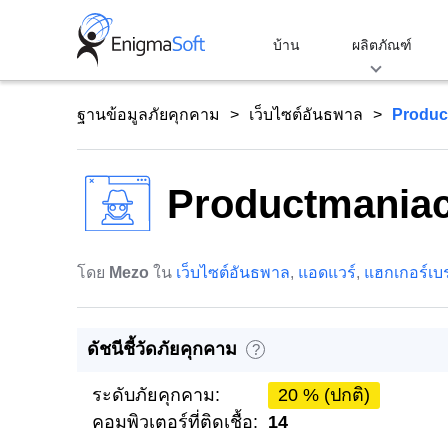
Skip
to
บ้าน
ผลิตภัณฑ์
content
ฐานข้อมูลภัยคุกคาม
เว็บไซต์อันธพาล
Produc
Productmania
โดย
Mezo
ใน
เว็บไซต์อันธพาล
,
แอดแวร์
,
แฮกเกอร์เบร
ดัชนีชี้วัดภัยคุกคาม
?
ระดับภัยคุกคาม:
20 % (ปกติ)
คอมพิวเตอร์ที่ติดเชื้อ:
14