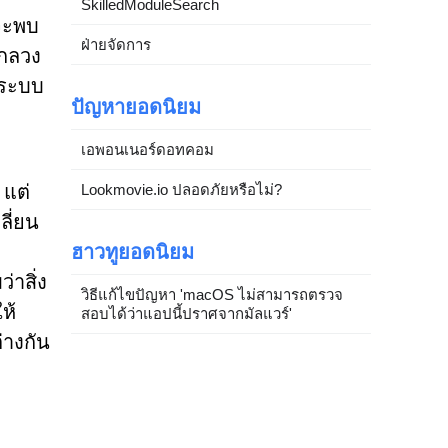
SkilledModuleSearch
้จะพบ
ฝ่ายจัดการ
อกลวง
งระบบ
ปัญหายอดนิยม
เอพอนเนอร์ดอทคอม
Lookmovie.io ปลอดภัยหรือไม่?
 แต่
ลี่ยน
ฮาวทูยอดนิยม
าสิ่ง
วิธีแก้ไขปัญหา 'macOS ไม่สามารถตรวจ
ห้
สอบได้ว่าแอปนี้ปราศจากมัลแวร์'
่างกัน