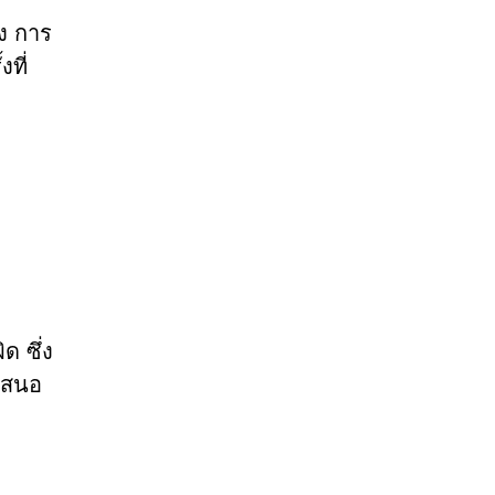
้ง การ
ที่
ด ซึ่ง
รเสนอ