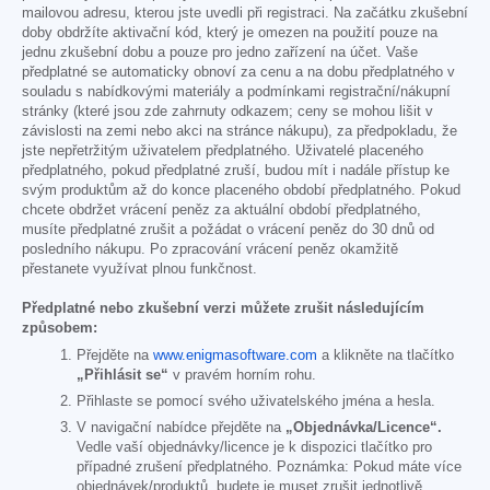
mailovou adresu, kterou jste uvedli při registraci. Na začátku zkušební
doby obdržíte aktivační kód, který je omezen na použití pouze na
jednu zkušební dobu a pouze pro jedno zařízení na účet. Vaše
předplatné se automaticky obnoví za cenu a na dobu předplatného v
souladu s nabídkovými materiály a podmínkami registrační/nákupní
stránky (které jsou zde zahrnuty odkazem; ceny se mohou lišit v
závislosti na zemi nebo akci na stránce nákupu), za předpokladu, že
jste nepřetržitým uživatelem předplatného. Uživatelé placeného
předplatného, pokud předplatné zruší, budou mít i nadále přístup ke
svým produktům až do konce placeného období předplatného. Pokud
chcete obdržet vrácení peněz za aktuální období předplatného,
musíte předplatné zrušit a požádat o vrácení peněz do 30 dnů od
posledního nákupu. Po zpracování vrácení peněz okamžitě
přestanete využívat plnou funkčnost.
Předplatné nebo zkušební verzi můžete zrušit následujícím
způsobem:
Přejděte na
www.enigmasoftware.com
a klikněte na tlačítko
„Přihlásit se“
v pravém horním rohu.
Přihlaste se pomocí svého uživatelského jména a hesla.
V navigační nabídce přejděte na
„Objednávka/Licence“.
Vedle vaší objednávky/licence je k dispozici tlačítko pro
případné zrušení předplatného. Poznámka: Pokud máte více
objednávek/produktů, budete je muset zrušit jednotlivě.