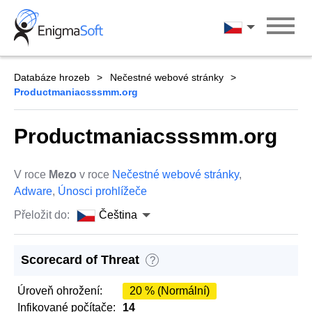
Skip
to
Čeština
content
Databáze hrozeb
Nečestné webové stránky
Productmaniacsssmm.org
Productmaniacsssmm.org
V roce
Mezo
v roce
Nečestné webové stránky
,
Adware
,
Únosci prohlížeče
Přeložit do:
Čeština
Scorecard of Threat
?
Úroveň ohrožení:
20 % (Normální)
Infikované počítače:
14