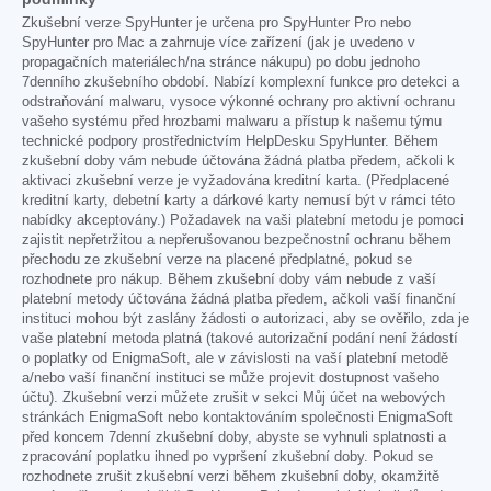
Zkušební verze SpyHunter je určena pro SpyHunter Pro nebo
SpyHunter pro Mac a zahrnuje více zařízení (jak je uvedeno v
propagačních materiálech/na stránce nákupu) po dobu jednoho
7denního zkušebního období. Nabízí komplexní funkce pro detekci a
odstraňování malwaru, vysoce výkonné ochrany pro aktivní ochranu
vašeho systému před hrozbami malwaru a přístup k našemu týmu
technické podpory prostřednictvím HelpDesku SpyHunter. Během
zkušební doby vám nebude účtována žádná platba předem, ačkoli k
aktivaci zkušební verze je vyžadována kreditní karta. (Předplacené
kreditní karty, debetní karty a dárkové karty nemusí být v rámci této
nabídky akceptovány.) Požadavek na vaši platební metodu je pomoci
zajistit nepřetržitou a nepřerušovanou bezpečnostní ochranu během
přechodu ze zkušební verze na placené předplatné, pokud se
rozhodnete pro nákup. Během zkušební doby vám nebude z vaší
platební metody účtována žádná platba předem, ačkoli vaší finanční
instituci mohou být zaslány žádosti o autorizaci, aby se ověřilo, zda je
vaše platební metoda platná (takové autorizační podání není žádostí
o poplatky od EnigmaSoft, ale v závislosti na vaší platební metodě
a/nebo vaší finanční instituci se může projevit dostupnost vašeho
účtu). Zkušební verzi můžete zrušit v sekci Můj účet na webových
stránkách EnigmaSoft nebo kontaktováním společnosti EnigmaSoft
před koncem 7denní zkušební doby, abyste se vyhnuli splatnosti a
zpracování poplatku ihned po vypršení zkušební doby. Pokud se
rozhodnete zrušit zkušební verzi během zkušební doby, okamžitě