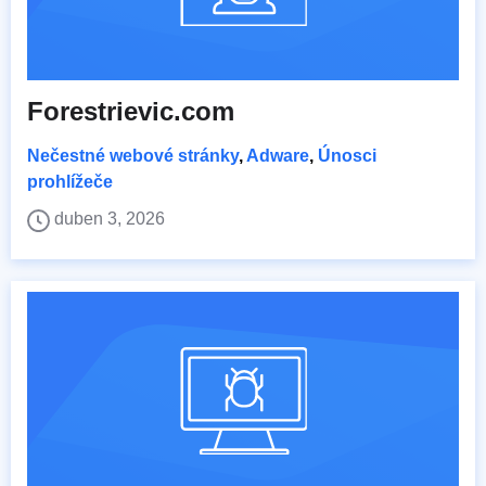
Forestrievic.com
Nečestné webové stránky
,
Adware
,
Únosci
prohlížeče
duben 3, 2026