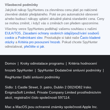
Všeobecné podmínky
Jakýkoli nákup SpyHunteru za zlevněnou cenu platí po nabízené
zlevněné období předplatného. Poté se pro automatické obnovení
a/nebo budoucí nákupy uplatní aktuálně platná standardní cena. Ceny
se mohou změnit, i když vás o změnách cen předem upozorníme.
Všechny verze SpyHunteru podléhají vašemu souhlasu s našimi
EULA/TOS
,
Zásadami ochrany osobních údajů/používání souborů
cookie
a
Podmínkami slev
. Prostudujte si také naše
Často kladené
otázky
a
Kritéria pro posouzení hrozeb
. Pokud chcete SpyHunter
odinstalovat,
přečtěte si jak
.
Domov
Kroky odinstalace programu
Kritéria hodnocení
hrozeb SpyHunter
SpyHunter Dodatečné smluvní podmínky
RegHunter Další smluvní podmínky
Sídlo: 1 Castle Street, 3. patro, Dublin 2 D02XD82 Irsko.
EnigmaSoft Limited, Private Company Limited prostřednictvím
akcií, registrační číslo společnosti 597114.
Mac a MacOS jsou ochranné známky společnosti Apple Inc.