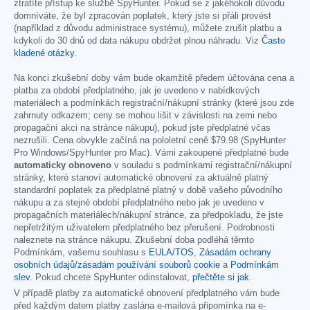
ztratíte přístup ke službě SpyHunter. Pokud se z jakéhokoli důvodu
domníváte, že byl zpracován poplatek, který jste si přáli provést
(například z důvodu administrace systému), můžete zrušit platbu a
kdykoli do 30 dnů od data nákupu obdržet plnou náhradu. Viz
Často
kladené otázky
.
Na konci zkušební doby vám bude okamžitě předem účtována cena a
platba za období předplatného, jak je uvedeno v nabídkových
materiálech a podmínkách registrační/nákupní stránky (které jsou zde
zahrnuty odkazem; ceny se mohou lišit v závislosti na zemi nebo
propagační akci na stránce nákupu), pokud jste předplatné včas
nezrušili. Cena obvykle začíná na pololetní ceně
$79.98
(SpyHunter
Pro Windows/SpyHunter pro Mac). Vámi zakoupené předplatné bude
automaticky obnoveno
v souladu s podmínkami registrační/nákupní
stránky, které stanoví automatické obnovení za aktuálně platný
standardní poplatek za předplatné platný v době vašeho původního
nákupu a za stejné období předplatného nebo jak je uvedeno v
propagačních materiálech/nákupní stránce, za předpokladu, že jste
nepřetržitým uživatelem předplatného bez přerušení. Podrobnosti
naleznete na stránce nákupu. Zkušební doba podléhá těmto
Podmínkám, vašemu souhlasu s
EULA/TOS
,
Zásadám ochrany
osobních údajů/zásadám používání souborů cookie
a
Podmínkám
slev
. Pokud chcete SpyHunter odinstalovat,
přečtěte si jak
.
V případě platby za automatické obnovení předplatného vám bude
před každým datem platby zaslána e-mailová připomínka na e-