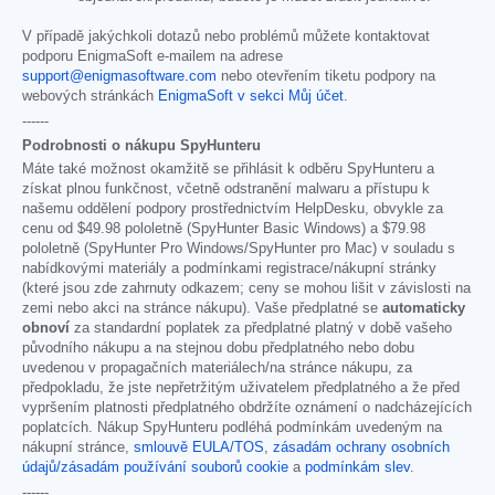
V případě jakýchkoli dotazů nebo problémů můžete kontaktovat
podporu EnigmaSoft e-mailem na adrese
support@enigmasoftware.com
nebo otevřením tiketu podpory na
webových stránkách
EnigmaSoft v sekci Můj účet
.
------
Podrobnosti o nákupu SpyHunteru
Máte také možnost okamžitě se přihlásit k odběru SpyHunteru a
získat plnou funkčnost, včetně odstranění malwaru a přístupu k
našemu oddělení podpory prostřednictvím HelpDesku, obvykle za
cenu od
$49.98
pololetně (SpyHunter Basic Windows) a
$79.98
pololetně (SpyHunter Pro Windows/SpyHunter pro Mac) v souladu s
nabídkovými materiály a podmínkami registrace/nákupní stránky
(které jsou zde zahrnuty odkazem; ceny se mohou lišit v závislosti na
zemi nebo akci na stránce nákupu). Vaše předplatné se
automaticky
obnoví
za standardní poplatek za předplatné platný v době vašeho
původního nákupu a na stejnou dobu předplatného nebo dobu
uvedenou v propagačních materiálech/na stránce nákupu, za
předpokladu, že jste nepřetržitým uživatelem předplatného a že před
vypršením platnosti předplatného obdržíte oznámení o nadcházejících
poplatcích. Nákup SpyHunteru podléhá podmínkám uvedeným na
nákupní stránce,
smlouvě EULA/TOS
,
zásadám ochrany osobních
údajů/zásadám používání souborů cookie
a
podmínkám slev
.
------