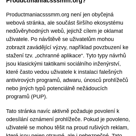
Productmaniacsssmm.org?
Productmaniacsssmm.org není jen obyčejná
webová stránka, ale součást širšího ekosystému
nedůvěryhodných webů, jejichž cílem je oklamat
uživatele. Po návštěvě se uživatelům mohou
zobrazit zavádějící výzvy, například povzbuzení ke
stažení tzv. „ochranné aplikace“. Tyto typy návrhů
jsou klasickými taktikami sociálního inženýrství,
které často vedou uživatele k instalaci falešných
antivirových programů, adwaru, únosců prohlížečů
nebo jiných typů potenciálně nežádoucích
programů (PUP).
Tato stránka navíc aktivně požaduje povolení k
odesílání oznámení prohlížeče. Pokud je povoleno,
uživatelé se mohou těšit na proud rušivých reklam,
které jsou nejen otravné, ale i nebezpečné. Tato