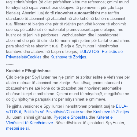
regjistrimit/blerjes (të cilat përfshihen këtu me referencë; çmimi mund
të ndryshojë sipas vendit ose detajeve të promovimit për çdo faqe
blerjeje). Abonimi juaj do
të rinovohet automatikisht
me tarifën
standarde të abonimit që zbatohet në atë kohë në kohën e abonimit
tuaj fillestar të blerjes dhe për të njëjtën periudhë kohore të abonimit
ose siç përcaktohet në materialet promovuese/faqen e blerjes, me
kusht që të jeni një përdorues i vazhdueshëm dhe i pandërprerë i
abonimit dhe për të cilin do të merrni një njoftim për tarifat e ardhshme
para skadimit të abonimit tuaj. Blerja e SpyHunter i nënshtrohet
kushteve dhe afateve në faqen e blerjes,
EULA/TOS
,
Politikës së
Privatësisë/Cookies
dhe
Kushteve të Zbritjes
.
------
Kushtet e Përgjithshme
Çdo blerje për SpyHunter me një çmim të zbritur është e vlefshme për
afatin e ofruar të abonimit me zbritje. Pas kësaj, çmimi standard i
zbatueshëm në atë kohë do të zbatohet për rinovimet automatike
dhe/ose blerjet e ardhshme. Çmimi mund të ndryshojë, megjithëse ne
do t'ju njoftojmë paraprakisht për ndryshimet e çmimeve.
Të gjitha versionet e SpyHunter i nënshtrohen pranimit tuaj të
EULA-
s/TOS-it
,
Politikës së Privatësisë/Cookie-ve
dhe
Kushteve të Zbritjes
.
Ju lutemi shihni gjithashtu
Pyetjet e Shpeshta
dhe
Kriteret e
Vlerësimit të Kërcënimeve
. Nëse dëshironi të çinstaloni SpyHunter,
mësoni se si
.