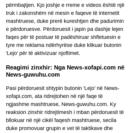
përmbajtjen. Kjo joshje e rreme e videos është një
truk i zakonshëm në mesin e faqeve të internetit
mashtruese, duke prerë kureshtjen dhe padurimin
e përdoruesve. Përdoruesit i japin pa dashje lejen
faqes për të postuar të padëshiruar shfletuesin e
tyre me reklama ndërhyrëse duke klikuar butonin
'Lejo' për të aktivizuar njoftimet.
Reagimi zinxhir: Nga News-xofapi.com në
News-guwuhu.com
Pasi përdoruesit shtypin butonin 'Lejo' në News-
xofapi.com, ata ridrejtohen në një faqe të
ngjashme mashtruese, News-guwuhu.com. Ky
reaksion zinxhir ridrejtimesh i mban përdoruesit të
bllokuar në një cikël faqesh mashtruese, secila
duke promovuar grupin e vet të taktikave dhe