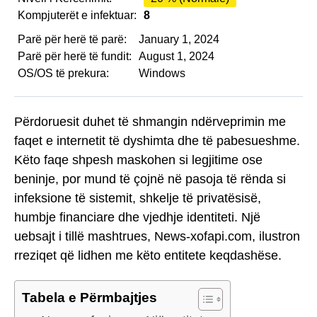
Kompjuterët e infektuar:
8
Parë për herë të parë:
January 1, 2024
Parë për herë të fundit:
August 1, 2024
OS/OS të prekura:
Windows
Përdoruesit duhet të shmangin ndërveprimin me
faqet e internetit të dyshimta dhe të pabesueshme.
Këto faqe shpesh maskohen si legjitime ose
beninje, por mund të çojnë në pasoja të rënda si
infeksione të sistemit, shkelje të privatësisë,
humbje financiare dhe vjedhje identiteti. Një
uebsajt i tillë mashtrues, News-xofapi.com, ilustron
rreziqet që lidhen me këto entitete keqdashëse.
Tabela e Përmbajtjes