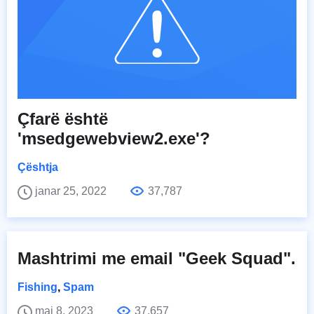
Çfarë është
'msedgewebview2.exe'?
Çështja
janar 25, 2022
37,787
Mashtrimi me email "Geek Squad".
Fishing
,
Spam
maj 8, 2023
37,657