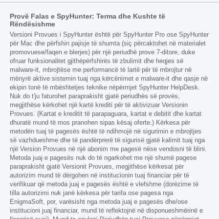
Provë Falas e SpyHunter: Terma dhe Kushte të
Rëndësishme
Versioni Provues i SpyHunter është për SpyHunter Pro ose SpyHunter
për Mac dhe përfshin pajisje të shumta (siç përcaktohet në materialet
promovuese/faqen e blerjes) për një periudhë prove 7-ditore, duke
ofruar funksionalitet gjithëpërfshirës të zbulimit dhe heqjes së
malware-it, mbrojtëse me performancë të lartë për të mbrojtur në
mënyrë aktive sistemin tuaj nga kërcënimet e malware-it dhe qasje në
ekipin tonë të mbështetjes teknike nëpërmjet SpyHunter HelpDesk.
Nuk do t'ju faturohet paraprakisht gjatë periudhës së provës,
megjithëse kërkohet një kartë krediti për të aktivizuar Versionin
Provues. (Kartat e kreditit të parapaguara, kartat e debitit dhe kartat
dhuratë mund të mos pranohen sipas kësaj oferte.) Kërkesa për
metodën tuaj të pagesës është të ndihmojë në sigurimin e mbrojtjes
së vazhdueshme dhe të pandërprerë të sigurisë gjatë kalimit tuaj nga
një Version Provues në një abonim me pagesë nëse vendosni të blini.
Metoda juaj e pagesës nuk do të ngarkohet me një shumë pagese
paraprakisht gjatë Versionit Provues, megjithëse kërkesat për
autorizim mund të dërgohen në institucionin tuaj financiar për të
verifikuar që metoda juaj e pagesës është e vlefshme (dorëzime të
tilla autorizimi nuk janë kërkesa për tarifa ose pagesa nga
EnigmaSoft, por, varësisht nga metoda juaj e pagesës dhe/ose
institucioni juaj financiar, mund të reflektojnë në disponueshmërinë e