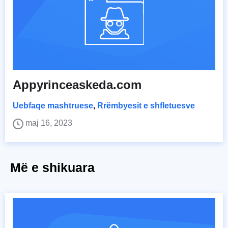
Appyrinceaskeda.com
Uebfaqe mashtruese
,
Rrëmbyesit e shfletuesve
maj 16, 2023
Më e shikuara