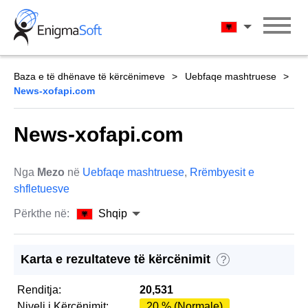
Skip
to
Shqip
content
Baza e të dhënave të kërcënimeve
Uebfaqe mashtruese
News-xofapi.com
News-xofapi.com
Nga
Mezo
në
Uebfaqe mashtruese
,
Rrëmbyesit e
shfletuesve
Përkthe në:
Shqip
Karta e rezultateve të kërcënimit
?
Renditja:
20,531
Niveli i Kërcënimit:
20 % (Normale)