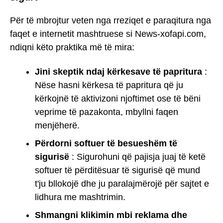
Për të mbrojtur veten nga rreziqet e paraqitura nga
faqet e internetit mashtruese si News-xofapi.com,
ndiqni këto praktika më të mira:
Jini skeptik ndaj kërkesave të papritura
:
Nëse hasni kërkesa të papritura që ju
kërkojnë të aktivizoni njoftimet ose të bëni
veprime të pazakonta, mbyllni faqen
menjëherë.
Përdorni softuer të besueshëm të
sigurisë
: Sigurohuni që pajisja juaj të ketë
softuer të përditësuar të sigurisë që mund
t'ju bllokojë dhe ju paralajmërojë për sajtet e
lidhura me mashtrimin.
Shmangni klikimin mbi reklama dhe