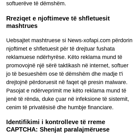
softuerëve të dëmshëm.
Rreziqet e njoftimeve të shfletuesit
mashtrues
Uebsajtet mashtruese si News-xofapi.com përdorin
njoftimet e shfletuesit për të drejtuar fushata
reklamuese ndërhyrëse. Këto reklama mund të
promovojnë një sërë taktikash në internet, softuer
jo të besueshëm ose të dëmshëm dhe madje t'i
drejtojnë përdoruesit në faqet që presin malware.
Pasojat e ndërveprimit me këto reklama mund të
jenë të rënda, duke çuar në infeksione të sistemit,
cenim të privatësisë dhe humbje financiare.
Identifikimi i kontrolleve të rreme
CAPTCHA: Shenjat paralajmëruese