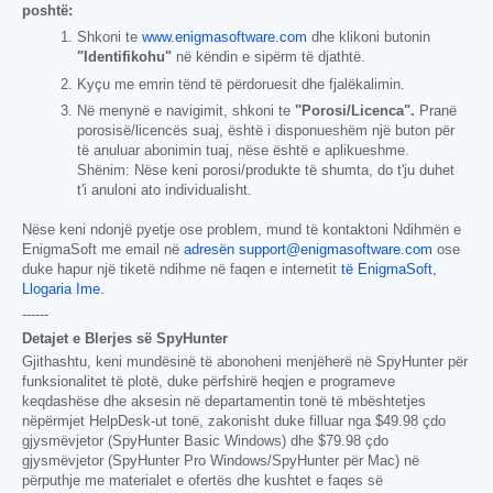
poshtë:
Shkoni te
www.enigmasoftware.com
dhe klikoni butonin
"Identifikohu"
në këndin e sipërm të djathtë.
Kyçu me emrin tënd të përdoruesit dhe fjalëkalimin.
Në menynë e navigimit, shkoni te
"Porosi/Licenca".
Pranë
porosisë/licencës suaj, është i disponueshëm një buton për
të anuluar abonimin tuaj, nëse është e aplikueshme.
Shënim: Nëse keni porosi/produkte të shumta, do t'ju duhet
t'i anuloni ato individualisht.
Nëse keni ndonjë pyetje ose problem, mund të kontaktoni Ndihmën e
EnigmaSoft me email në
adresën support@enigmasoftware.com
ose
duke hapur një tiketë ndihme në faqen e internetit
të EnigmaSoft,
Llogaria Ime
.
------
Detajet e Blerjes së SpyHunter
Gjithashtu, keni mundësinë të abonoheni menjëherë në SpyHunter për
funksionalitet të plotë, duke përfshirë heqjen e programeve
keqdashëse dhe aksesin në departamentin tonë të mbështetjes
nëpërmjet HelpDesk-ut tonë, zakonisht duke filluar nga
$49.98
çdo
gjysmëvjetor (SpyHunter Basic Windows) dhe
$79.98
çdo
gjysmëvjetor (SpyHunter Pro Windows/SpyHunter për Mac) në
përputhje me materialet e ofertës dhe kushtet e faqes së