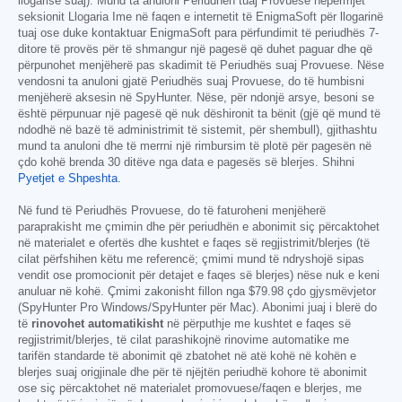
llogarisë suaj). Mund ta anuloni Periudhën tuaj Provuese nëpërmjet
seksionit Llogaria Ime në faqen e internetit të EnigmaSoft për llogarinë
tuaj ose duke kontaktuar EnigmaSoft para përfundimit të periudhës 7-
ditore të provës për të shmangur një pagesë që duhet paguar dhe që
përpunohet menjëherë pas skadimit të Periudhës suaj Provuese. Nëse
vendosni ta anuloni gjatë Periudhës suaj Provuese, do të humbisni
menjëherë aksesin në SpyHunter. Nëse, për ndonjë arsye, besoni se
është përpunuar një pagesë që nuk dëshironit ta bënit (gjë që mund të
ndodhë në bazë të administrimit të sistemit, për shembull), gjithashtu
mund ta anuloni dhe të merrni një rimbursim të plotë për pagesën në
çdo kohë brenda 30 ditëve nga data e pagesës së blerjes. Shihni
Pyetjet e Shpeshta
.
Në fund të Periudhës Provuese, do të faturoheni menjëherë
paraprakisht me çmimin dhe për periudhën e abonimit siç përcaktohet
në materialet e ofertës dhe kushtet e faqes së regjistrimit/blerjes (të
cilat përfshihen këtu me referencë; çmimi mund të ndryshojë sipas
vendit ose promocionit për detajet e faqes së blerjes) nëse nuk e keni
anuluar në kohë. Çmimi zakonisht fillon nga
$79.98
çdo gjysmëvjetor
(SpyHunter Pro Windows/SpyHunter për Mac). Abonimi juaj i blerë do
të
rinovohet automatikisht
në përputhje me kushtet e faqes së
regjistrimit/blerjes, të cilat parashikojnë rinovime automatike me
tarifën standarde të abonimit që zbatohet në atë kohë në kohën e
blerjes suaj origjinale dhe për të njëjtën periudhë kohore të abonimit
ose siç përcaktohet në materialet promovuese/faqen e blerjes, me