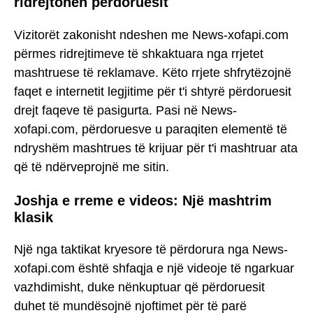
ridrejtohen përdoruesit
Vizitorët zakonisht ndeshen me News-xofapi.com
përmes ridrejtimeve të shkaktuara nga rrjetet
mashtruese të reklamave. Këto rrjete shfrytëzojnë
faqet e internetit legjitime për t'i shtyrë përdoruesit
drejt faqeve të pasigurta. Pasi në News-
xofapi.com, përdoruesve u paraqiten elementë të
ndryshëm mashtrues të krijuar për t'i mashtruar ata
që të ndërveprojnë me sitin.
Joshja e rreme e videos: Një mashtrim
klasik
Një nga taktikat kryesore të përdorura nga News-
xofapi.com është shfaqja e një videoje të ngarkuar
vazhdimisht, duke nënkuptuar që përdoruesit
duhet të mundësojnë njoftimet për të parë