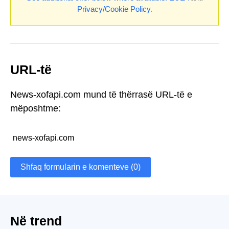
Privacy/Cookie Policy
.
URL-të
News-xofapi.com mund të thërrasë URL-të e
mëposhtme:
news-xofapi.com
Shfaq formularin e komenteve (0)
Në trend