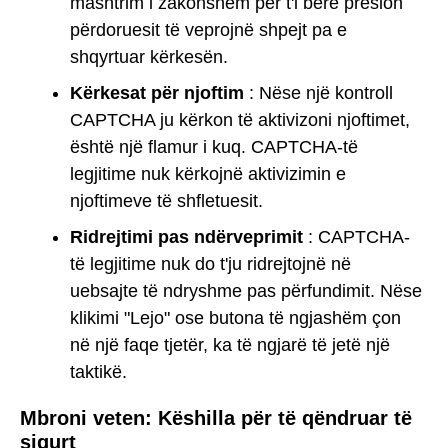
mashtrim i zakonshëm për t'i bërë presion
përdoruesit të veprojnë shpejt pa e
shqyrtuar kërkesën.
Kërkesat për njoftim
: Nëse një kontroll
CAPTCHA ju kërkon të aktivizoni njoftimet,
është një flamur i kuq. CAPTCHA-të
legjitime nuk kërkojnë aktivizimin e
njoftimeve të shfletuesit.
Ridrejtimi pas ndërveprimit
: CAPTCHA-
të legjitime nuk do t'ju ridrejtojnë në
uebsajte të ndryshme pas përfundimit. Nëse
klikimi "Lejo" ose butona të ngjashëm çon
në një faqe tjetër, ka të ngjarë të jetë një
taktikë.
Mbroni veten: Këshilla për të qëndruar të
sigurt