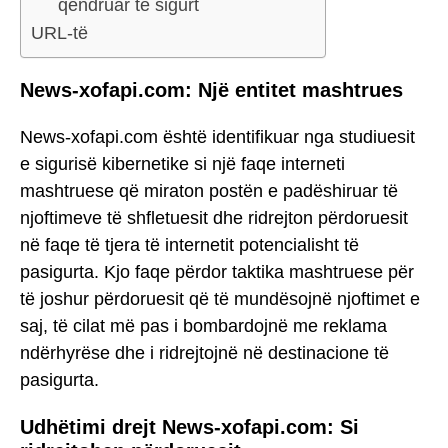
qëndruar të sigurt
URL-të
News-xofapi.com: Një entitet mashtrues
News-xofapi.com është identifikuar nga studiuesit
e sigurisë kibernetike si një faqe interneti
mashtruese që miraton postën e padëshiruar të
njoftimeve të shfletuesit dhe ridrejton përdoruesit
në faqe të tjera të internetit potencialisht të
pasigurta. Kjo faqe përdor taktika mashtruese për
të joshur përdoruesit që të mundësojnë njoftimet e
saj, të cilat më pas i bombardojnë me reklama
ndërhyrëse dhe i ridrejtojnë në destinacione të
pasigurta.
Udhëtimi drejt News-xofapi.com: Si