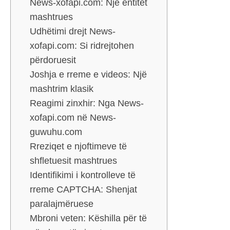
News-xofapi.com: Një entitet
mashtrues
Udhëtimi drejt News-
xofapi.com: Si ridrejtohen
përdoruesit
Joshja e rreme e videos: Një
mashtrim klasik
Reagimi zinxhir: Nga News-
xofapi.com në News-
guwuhu.com
Rreziqet e njoftimeve të
shfletuesit mashtrues
Identifikimi i kontrolleve të
rreme CAPTCHA: Shenjat
paralajmëruese
Mbroni veten: Këshilla për të