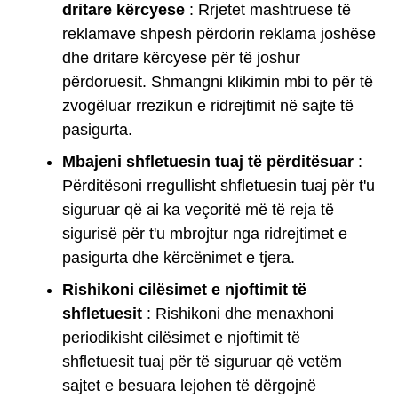
dritare kërcyese
: Rrjetet mashtruese të
reklamave shpesh përdorin reklama joshëse
dhe dritare kërcyese për të joshur
përdoruesit. Shmangni klikimin mbi to për të
zvogëluar rrezikun e ridrejtimit në sajte të
pasigurta.
Mbajeni shfletuesin tuaj të përditësuar
:
Përditësoni rregullisht shfletuesin tuaj për t'u
siguruar që ai ka veçoritë më të reja të
sigurisë për t'u mbrojtur nga ridrejtimet e
pasigurta dhe kërcënimet e tjera.
Rishikoni cilësimet e njoftimit të
shfletuesit
: Rishikoni dhe menaxhoni
periodikisht cilësimet e njoftimit të
shfletuesit tuaj për të siguruar që vetëm
sajtet e besuara lejohen të dërgojnë