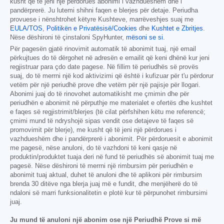
kusht që të jeni një përdorues abonimi i vazhdueshëm dhe i
pandërprerë. Ju lutemi shihni faqen e blerjes për detaje. Periudha
provuese i nënshtrohet këtyre Kushteve, marrëveshjes suaj me
EULA/TOS
,
Politikën e Privatësisë/Cookies
dhe
Kushtet e Zbritjes
.
Nëse dëshironi të çinstaloni SpyHunter,
mësoni se si
.
Për pagesën gjatë rinovimit automatik të abonimit tuaj, një email
përkujtues do të dërgohet në adresën e emailit që keni dhënë kur jeni
regjistruar para çdo date pagese. Në fillim të periudhës së provës
suaj, do të merrni një kod aktivizimi që është i kufizuar për t'u përdorur
vetëm për një periudhë prove dhe vetëm për një pajisje për llogari.
Abonimi juaj do të rinovohet automatikisht me çmimin dhe për
periudhën e abonimit në përputhje me materialet e ofertës dhe kushtet
e faqes së regjistrimit/blerjes (të cilat përfshihen këtu me referencë;
çmimi mund të ndryshojë sipas vendit ose detajeve të faqes së
promovimit për blerje), me kusht që të jeni një përdorues i
vazhdueshëm dhe i pandërprerë i abonimit. Për përdoruesit e abonimit
me pagesë, nëse anuloni, do të vazhdoni të keni qasje në
produktin/produktet tuaja deri në fund të periudhës së abonimit tuaj me
pagesë. Nëse dëshironi të merrni një rimbursim për periudhën e
abonimit tuaj aktual, duhet të anuloni dhe të aplikoni për rimbursim
brenda 30 ditëve nga blerja juaj më e fundit, dhe menjëherë do të
ndaloni së marri funksionalitetin e plotë kur të përpunohet rimbursimi
juaj.
Ju mund të anuloni një abonim ose një Periudhë Prove si më