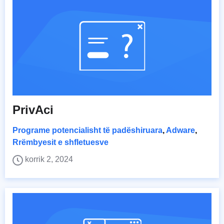
PrivAci
Programe potencialisht të padëshiruara
,
Adware
,
Rrëmbyesit e shfletuesve
korrik 2, 2024