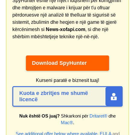
SpyHunter është një mjet i fuqishëm për korrigjimin
dhe mbrojtjen e malware i krijuar për t'u ofruar
përdoruesve një analizë të thelluar të sigurisë së
sistemit, zbulimin dhe heqjen e një game të gjerë
kërcënimesh si
News-xofapi.com
, si dhe një
shërbim mbështetjeje teknike një-në-një.
Download SpyHunter
Kurseni paratë e biznesit tuaj!
Kuota e zbritjes me shumë
licencë
Nuk është OS juaj?
Shkarkoni për
Dritaret®
dhe
Mac®
.
See additional offer below where available.
EULA
and