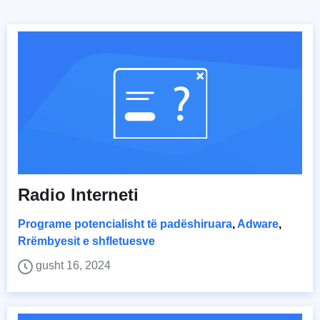
Radio Interneti
Programe potencialisht të padëshiruara
,
Adware
,
Rrëmbyesit e shfletuesve
gusht 16, 2024