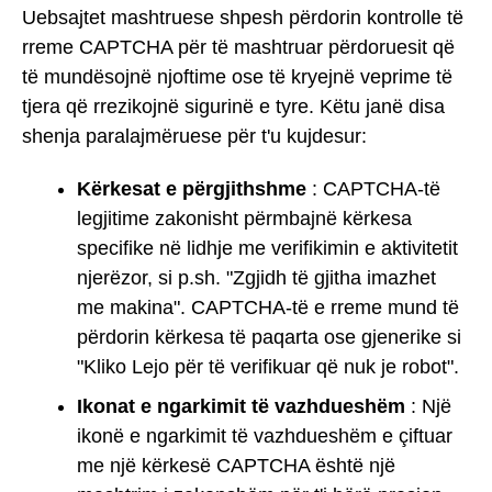
Uebsajtet mashtruese shpesh përdorin kontrolle të
rreme CAPTCHA për të mashtruar përdoruesit që
të mundësojnë njoftime ose të kryejnë veprime të
tjera që rrezikojnë sigurinë e tyre. Këtu janë disa
shenja paralajmëruese për t'u kujdesur:
Kërkesat e përgjithshme
: CAPTCHA-të
legjitime zakonisht përmbajnë kërkesa
specifike në lidhje me verifikimin e aktivitetit
njerëzor, si p.sh. "Zgjidh të gjitha imazhet
me makina". CAPTCHA-të e rreme mund të
përdorin kërkesa të paqarta ose gjenerike si
"Kliko Lejo për të verifikuar që nuk je robot".
Ikonat e ngarkimit të vazhdueshëm
: Një
ikonë e ngarkimit të vazhdueshëm e çiftuar
me një kërkesë CAPTCHA është një