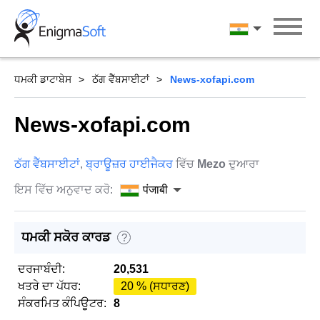
Skip
to
पंजाबी
content
ਧਮਕੀ ਡਾਟਾਬੇਸ
ਠੱਗ ਵੈੱਬਸਾਈਟਾਂ
News-xofapi.com
News-xofapi.com
ਠੱਗ ਵੈੱਬਸਾਈਟਾਂ
,
ਬ੍ਰਾਊਜ਼ਰ ਹਾਈਜੈਕਰ
ਵਿੱਚ
Mezo
ਦੁਆਰਾ
ਇਸ ਵਿੱਚ ਅਨੁਵਾਦ ਕਰੋ:
पंजाबी
ਧਮਕੀ ਸਕੋਰ ਕਾਰਡ
?
ਦਰਜਾਬੰਦੀ:
20,531
ਖਤਰੇ ਦਾ ਪੱਧਰ:
20 % (ਸਧਾਰਣ)
ਸੰਕਰਮਿਤ ਕੰਪਿਊਟਰ:
8