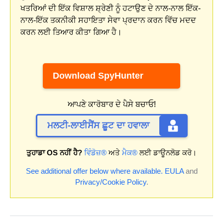
ਖਤਰਿਆਂ ਦੀ ਇੱਕ ਵਿਸ਼ਾਲ ਸ਼੍ਰੇਣੀ ਨੂੰ ਹਟਾਉਣ ਦੇ ਨਾਲ-ਨਾਲ ਇੱਕ-
ਨਾਲ-ਇੱਕ ਤਕਨੀਕੀ ਸਹਾਇਤਾ ਸੇਵਾ ਪ੍ਰਦਾਨ ਕਰਨ ਵਿੱਚ ਮਦਦ
ਕਰਨ ਲਈ ਤਿਆਰ ਕੀਤਾ ਗਿਆ ਹੈ।
Download SpyHunter
ਆਪਣੇ ਕਾਰੋਬਾਰ ਦੇ ਪੈਸੇ ਬਚਾਓ!
ਮਲਟੀ-ਲਾਈਸੈਂਸ ਛੂਟ ਦਾ ਹਵਾਲਾ
ਤੁਹਾਡਾ OS ਨਹੀਂ ਹੈ?
ਵਿੰਡੋਜ਼®
ਅਤੇ
ਮੈਕ®
ਲਈ ਡਾਊਨਲੋਡ ਕਰੋ।
See additional offer below where available.
EULA
and
Privacy/Cookie Policy
.