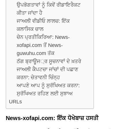
ਉਪਭੋਗਤਾਵਾਂ ਨੂੰ ਕਿਵੇਂ ਰੀਡਾਇਰੈਕਟ
ਕੀਤਾ ਜਾਂਦਾ ਹੈ
ਜਾਅਲੀ ਵੀਡੀਓ ਲਾਲਚ: ਇੱਕ
ਕਲਾਸਿਕ ਚਾਲ
ਚੇਨ ਪ੍ਰਤੀਕਿਰਿਆ: News-
xofapi.com ਤੋਂ News-
guwuhu.com ਤੱਕ
ਠੱਗ ਬ੍ਰਾਊਜ਼ਰ ਸੂਚਨਾਵਾਂ ਦੇ ਖ਼ਤਰੇ
ਜਾਅਲੀ ਕੈਪਟਚਾ ਜਾਂਚਾਂ ਦੀ ਪਛਾਣ
ਕਰਨਾ: ਚੇਤਾਵਨੀ ਚਿੰਨ੍ਹ
ਆਪਣੇ ਆਪ ਨੂੰ ਸੁਰੱਖਿਅਤ ਕਰਨਾ:
ਸੁਰੱਖਿਅਤ ਰਹਿਣ ਲਈ ਸੁਝਾਅ
URLs
News-xofapi.com: ਇੱਕ ਧੋਖੇਬਾਜ਼ ਹਸਤੀ