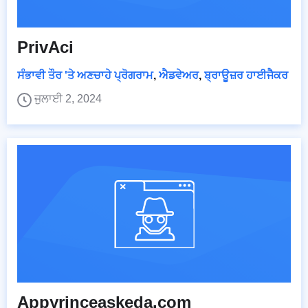
PrivAci
ਸੰਭਾਵੀ ਤੌਰ 'ਤੇ ਅਣਚਾਹੇ ਪ੍ਰੋਗਰਾਮ
,
ਐਡਵੇਅਰ
,
ਬ੍ਰਾਊਜ਼ਰ ਹਾਈਜੈਕਰ
ਜੁਲਾਈ 2, 2024
Appyrinceaskeda.com