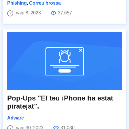
Phishing
,
Correu brossa
maig 8, 2023
37,657
Pop-Ups "El teu iPhone ha estat
piratejat".
Adware
maig 30, 2023
31,030