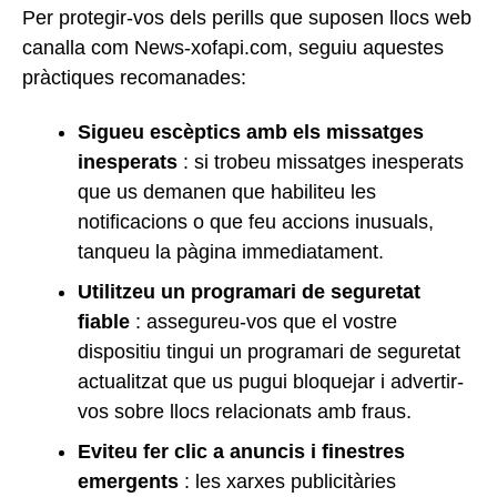
Per protegir-vos dels perills que suposen llocs web
canalla com News-xofapi.com, seguiu aquestes
pràctiques recomanades:
Sigueu escèptics amb els missatges
inesperats
: si trobeu missatges inesperats
que us demanen que habiliteu les
notificacions o que feu accions inusuals,
tanqueu la pàgina immediatament.
Utilitzeu un programari de seguretat
fiable
: assegureu-vos que el vostre
dispositiu tingui un programari de seguretat
actualitzat que us pugui bloquejar i advertir-
vos sobre llocs relacionats amb fraus.
Eviteu fer clic a anuncis i finestres
emergents
: les xarxes publicitàries