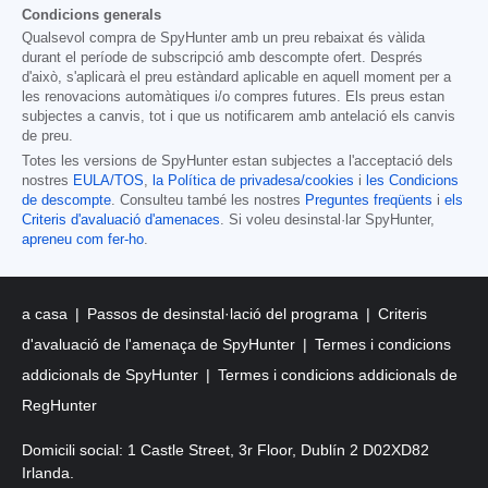
Condicions generals
Qualsevol compra de SpyHunter amb un preu rebaixat és vàlida
durant el període de subscripció amb descompte ofert. Després
d'això, s'aplicarà el preu estàndard aplicable en aquell moment per a
les renovacions automàtiques i/o compres futures. Els preus estan
subjectes a canvis, tot i que us notificarem amb antelació els canvis
de preu.
Totes les versions de SpyHunter estan subjectes a l'acceptació dels
nostres
EULA/TOS
,
la Política de privadesa/cookies
i
les Condicions
de descompte
. Consulteu també les nostres
Preguntes freqüents
i
els
Criteris d'avaluació d'amenaces
. Si voleu desinstal·lar SpyHunter,
apreneu com fer-ho
.
a casa
Passos de desinstal·lació del programa
Criteris
d'avaluació de l'amenaça de SpyHunter
Termes i condicions
addicionals de SpyHunter
Termes i condicions addicionals de
RegHunter
Domicili social: 1 Castle Street, 3r Floor, Dublín 2 D02XD82
Irlanda.