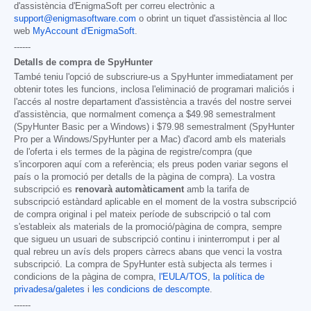
d'assistència d'EnigmaSoft per correu electrònic a
support@enigmasoftware.com
o obrint un tiquet d'assistència al lloc
web
MyAccount d'EnigmaSoft
.
------
Detalls de compra de SpyHunter
També teniu l'opció de subscriure-us a SpyHunter immediatament per
obtenir totes les funcions, inclosa l'eliminació de programari maliciós i
l'accés al nostre departament d'assistència a través del nostre servei
d'assistència, que normalment comença a
$49.98
semestralment
(SpyHunter Basic per a Windows) i
$79.98
semestralment (SpyHunter
Pro per a Windows/SpyHunter per a Mac) d'acord amb els materials
de l'oferta i els termes de la pàgina de registre/compra (que
s'incorporen aquí com a referència; els preus poden variar segons el
país o la promoció per detalls de la pàgina de compra). La vostra
subscripció es
renovarà automàticament
amb la tarifa de
subscripció estàndard aplicable en el moment de la vostra subscripció
de compra original i pel mateix període de subscripció o tal com
s'estableix als materials de la promoció/pàgina de compra, sempre
que sigueu un usuari de subscripció continu i ininterromput i per al
qual rebreu un avís dels propers càrrecs abans que venci la vostra
subscripció. La compra de SpyHunter està subjecta als termes i
condicions de la pàgina de compra,
l'EULA/TOS
,
la política de
privadesa/galetes
i
les condicions de descompte
.
------