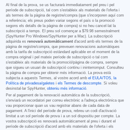
Al final de la prova, se us facturarà immediatament pel preu i pel
període de subscripció, tal com s'estableix als materials de l'oferta i
als termes de la pàgina de registre/compra (que s'incorporen aquí com
a referència; els preus poden variar segons el país o la promoció
segons els detalls de la pàgina de compra) si no heu cancel·lat la
subscripció a temps. El preu sol començar a
$79.98
semestralment
(SpyHunter Pro Windows/SpyHunter per a Mac). La subscripció
adquirida es
renovarà automàticament
d'acord amb els termes de la
pàgina de registre/compra, que preveuen renovacions automàtiques
amb la tarifa de subscripció estàndard aplicable en el moment de la
compra original i pel mateix període de subscripció o tal com
s'estableix als materials de la promoció/pàgina de compra, sempre
que sigueu un usuari de subscripció continu i ininterromput. Consulteu
la pàgina de compra per obtenir més informació. La prova està
subjecta a aquests Termes, al vostre acord amb
el EULA/TOS
,
la
Política de privadesa/galetes
i
els Termes de descompte
. Si voleu
desinstal·lar SpyHunter,
obteniu més informació
.
Per al pagament de la renovació automàtica de la subscripció,
s'enviarà un recordatori per correu electrònic a l'adreça electrònica que
vau proporcionar quan us vau registrar abans de cada data de
pagament. A l'inici del període de prova, rebreu un codi d'activació
limitat a un sol període de prova i a un sol dispositiu per compte. La
vostra subscripció es renovarà automàticament al preu i durant el
període de subscripció d'acord amb els materials de l'oferta i els