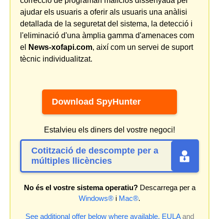
correcció de programari maliciós dissenyada per
ajudar els usuaris a oferir als usuaris una anàlisi
detallada de la seguretat del sistema, la detecció i
l'eliminació d'una àmplia gamma d'amenaces com
el
News-xofapi.com
, així com un servei de suport
tècnic individualitzat.
Download SpyHunter
Estalvieu els diners del vostre negoci!
Cotització de descompte per a
múltiples llicències
No és el vostre sistema operatiu?
Descarrega per a
Windows®
i
Mac®
.
See additional offer below where available.
EULA
and