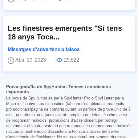
Les finestres emergents "Si tens
18 anys Toca...
Missatges d'advertència falsos
Abril 10, 2023
29,522
Prova gratuïta de SpyHunter: Termes i condicions
importants
La prova de SpyHunter és per a SpyHunter Pro o SpyHunter per a
Mac i inclou diversos dispositius (tal com s'estableix als materials
promocionals/pàgina de compra) durant un període de prova únic de 7
dies, que ofereix una funcionalitat completa de detecció i eliminació
de programari maliciós, proteccions d'alt rendiment per protegir
activament el vostre sistema contra amenaces de programari maliciós
i accés al nostre equip d'assistència tècnica a través del servei
d'assistència de SpyHunter. No se us cobrarà per avançat durant el