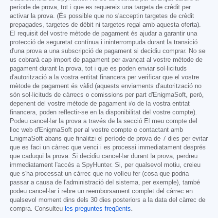
període de prova, tot i que es requereix una targeta de crèdit per
activar la prova. (És possible que no s'acceptin targetes de crèdit
prepagades, targetes de dèbit ni targetes regal amb aquesta oferta).
El requisit del vostre mètode de pagament és ajudar a garantir una
protecció de seguretat contínua i ininterrompuda durant la transició
d'una prova a una subscripció de pagament si decidiu comprar. No se
us cobrarà cap import de pagament per avançat al vostre mètode de
pagament durant la prova, tot i que es poden enviar sol·licituds
d'autorització a la vostra entitat financera per verificar que el vostre
mètode de pagament és vàlid (aquests enviaments d'autorització no
són sol·licituds de càrrecs o comissions per part d'EnigmaSoft, però,
depenent del vostre mètode de pagament i/o de la vostra entitat
financera, poden reflectir-se en la disponibilitat del vostre compte).
Podeu cancel·lar la prova a través de la secció El meu compte del
lloc web d'EnigmaSoft per al vostre compte o contactant amb
EnigmaSoft abans que finalitzi el període de prova de 7 dies per evitar
que es faci un càrrec que venci i es processi immediatament després
que caduqui la prova. Si decidiu cancel·lar durant la prova, perdreu
immediatament l'accés a SpyHunter. Si, per qualsevol motiu, creieu
que s'ha processat un càrrec que no volíeu fer (cosa que podria
passar a causa de l'administració del sistema, per exemple), també
podeu cancel·lar i rebre un reemborsament complet del càrrec en
qualsevol moment dins dels 30 dies posteriors a la data del càrrec de
compra. Consulteu
les preguntes freqüents
.