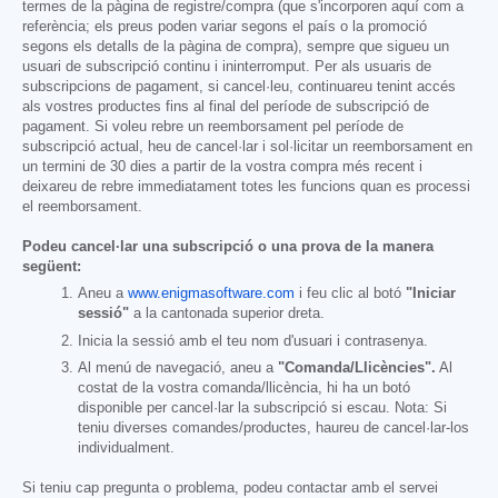
termes de la pàgina de registre/compra (que s'incorporen aquí com a
referència; els preus poden variar segons el país o la promoció
segons els detalls de la pàgina de compra), sempre que sigueu un
usuari de subscripció continu i ininterromput. Per als usuaris de
subscripcions de pagament, si cancel·leu, continuareu tenint accés
als vostres productes fins al final del període de subscripció de
pagament. Si voleu rebre un reemborsament pel període de
subscripció actual, heu de cancel·lar i sol·licitar un reemborsament en
un termini de 30 dies a partir de la vostra compra més recent i
deixareu de rebre immediatament totes les funcions quan es processi
el reemborsament.
Podeu cancel·lar una subscripció o una prova de la manera
següent:
Aneu a
www.enigmasoftware.com
i feu clic al botó
"Iniciar
sessió"
a la cantonada superior dreta.
Inicia la sessió amb el teu nom d'usuari i contrasenya.
Al menú de navegació, aneu a
"Comanda/Llicències".
Al
costat de la vostra comanda/llicència, hi ha un botó
disponible per cancel·lar la subscripció si escau. Nota: Si
teniu diverses comandes/productes, haureu de cancel·lar-los
individualment.
Si teniu cap pregunta o problema, podeu contactar amb el servei