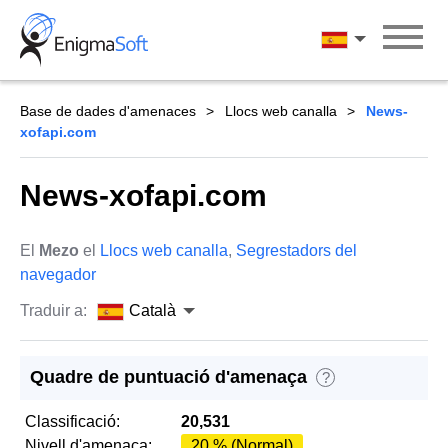
Skip
to
Català
content
Base de dades d'amenaces
Llocs web canalla
News-
xofapi.com
News-xofapi.com
El
Mezo
el
Llocs web canalla
,
Segrestadors del
navegador
Traduir a:
Català
Quadre de puntuació d'amenaça
?
Classificació:
20,531
Nivell d'amenaça:
20 % (Normal)