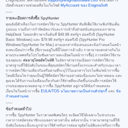
EnigmaSoft ได้ทางอีเมลที่
support@enigmasoftware.com
หรือโดยการ
เปิดตั๋วขอความช่วยเหลือในเว็บไซต์
MyAccount ของ EnigmaSoft
------
รายละเอียดการสั่งซื้อ SpyHunter
คุณยังมีตัวเลือกในการสมัครใช้งาน SpyHunter ทันทีเพื่อใช้งานฟังก์ชันเต็ม
รูปแบบ รวมถึงการกำจัดมัลแวร์และการเข้าถึงฝ่ายสนับสนุนของเราผ่าน
HelpDesk โดยปกติราคาเริ่มต้นที่
$49.98
สหรัฐฯ ต่อครึ่งปี (SpyHunter
Basic Windows) และ
$79.98
สหรัฐฯ ต่อครึ่งปี (SpyHunter Pro
Windows/SpyHunter for Mac) ตามเอกสารข้อเสนอและข้อกำหนดในหน้า
ลงทะเบียน/การซื้อ (ซึ่งรวมอยู่ในที่นี้โดยการอ้างอิง ราคาอาจแตกต่างกันไป
ตามประเทศหรือโปรโมชั่นตามรายละเอียดในหน้าการซื้อ) การสมัครใช้งาน
ของคุณจะ
ต่ออายุโดยอัตโนมัติ
ในอัตราค่าธรรมเนียมการสมัครใช้งาน
มาตรฐานที่ใช้บังคับในขณะที่คุณสมัครใช้งานครั้งแรกและสำหรับระยะเวลา
การสมัครใช้งานเดียวกันหรือตามที่ระบุไว้ในเอกสารโปรโมชั่น/หน้าการซื้อ
โดยมีเงื่อนไขว่าคุณเป็นผู้ใช้ที่สมัครใช้งานอย่างต่อเนื่องและไม่ขาดตอน และ
คุณจะได้รับการแจ้งเตือนเกี่ยวกับค่าใช้จ่ายที่จะเกิดขึ้นก่อนที่การสมัครใช้
งานของคุณจะหมดอายุ การซื้อ SpyHunter อยู่ภายใต้ข้อกำหนดและ
เงื่อนไขในหน้าการซื้อ
EULA/TOS
นโยบายความเป็นส่วนตัว/คุกกี้
และ
ข้อ
กำหนดส่วนลด
------
ข้อกำหนดทั่วไป
การซื้อ SpyHunter ในราคาลดพิเศษใดๆ จะมีผลใช้ได้เฉพาะในช่วงระยะ
เวลาการสมัครสมาชิกแบบลดราคาเท่านั้น หลังจากนั้น ราคามาตรฐานที่ใช้
บังคับในขณะนั้นจะถูกนำมาใช้สำหรับการต่ออายุอัตโนมัติและ/หรือการซื้อ