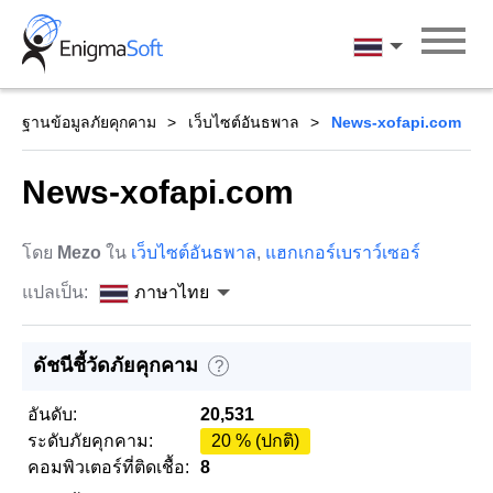
Skip
to
ภาษาไทย
content
ฐานข้อมูลภัยคุกคาม
เว็บไซต์อันธพาล
News-xofapi.com
News-xofapi.com
โดย
Mezo
ใน
เว็บไซต์อันธพาล
,
แฮกเกอร์เบราว์เซอร์
แปลเป็น:
ภาษาไทย
ดัชนีชี้วัดภัยคุกคาม
?
อันดับ:
20,531
ระดับภัยคุกคาม:
20 % (ปกติ)
คอมพิวเตอร์ที่ติดเชื้อ:
8