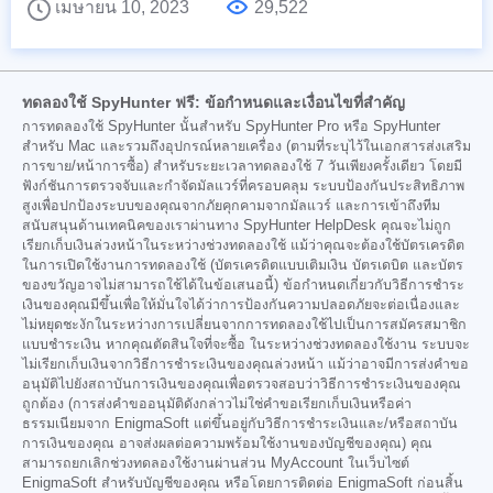
เมษายน 10, 2023
29,522
ทดลองใช้ SpyHunter ฟรี: ข้อกำหนดและเงื่อนไขที่สำคัญ
การทดลองใช้ SpyHunter นั้นสำหรับ SpyHunter Pro หรือ SpyHunter
สำหรับ Mac และรวมถึงอุปกรณ์หลายเครื่อง (ตามที่ระบุไว้ในเอกสารส่งเสริม
การขาย/หน้าการซื้อ) สำหรับระยะเวลาทดลองใช้ 7 วันเพียงครั้งเดียว โดยมี
ฟังก์ชันการตรวจจับและกำจัดมัลแวร์ที่ครอบคลุม ระบบป้องกันประสิทธิภาพ
สูงเพื่อปกป้องระบบของคุณจากภัยคุกคามจากมัลแวร์ และการเข้าถึงทีม
สนับสนุนด้านเทคนิคของเราผ่านทาง SpyHunter HelpDesk คุณจะไม่ถูก
เรียกเก็บเงินล่วงหน้าในระหว่างช่วงทดลองใช้ แม้ว่าคุณจะต้องใช้บัตรเครดิต
ในการเปิดใช้งานการทดลองใช้ (บัตรเครดิตแบบเติมเงิน บัตรเดบิต และบัตร
ของขวัญอาจไม่สามารถใช้ได้ในข้อเสนอนี้) ข้อกำหนดเกี่ยวกับวิธีการชำระ
เงินของคุณมีขึ้นเพื่อให้มั่นใจได้ว่าการป้องกันความปลอดภัยจะต่อเนื่องและ
ไม่หยุดชะงักในระหว่างการเปลี่ยนจากการทดลองใช้ไปเป็นการสมัครสมาชิก
แบบชำระเงิน หากคุณตัดสินใจที่จะซื้อ ในระหว่างช่วงทดลองใช้งาน ระบบจะ
ไม่เรียกเก็บเงินจากวิธีการชำระเงินของคุณล่วงหน้า แม้ว่าอาจมีการส่งคำขอ
อนุมัติไปยังสถาบันการเงินของคุณเพื่อตรวจสอบว่าวิธีการชำระเงินของคุณ
ถูกต้อง (การส่งคำขออนุมัติดังกล่าวไม่ใช่คำขอเรียกเก็บเงินหรือค่า
ธรรมเนียมจาก EnigmaSoft แต่ขึ้นอยู่กับวิธีการชำระเงินและ/หรือสถาบัน
การเงินของคุณ อาจส่งผลต่อความพร้อมใช้งานของบัญชีของคุณ) คุณ
สามารถยกเลิกช่วงทดลองใช้งานผ่านส่วน MyAccount ในเว็บไซต์
EnigmaSoft สำหรับบัญชีของคุณ หรือโดยการติดต่อ EnigmaSoft ก่อนสิ้น