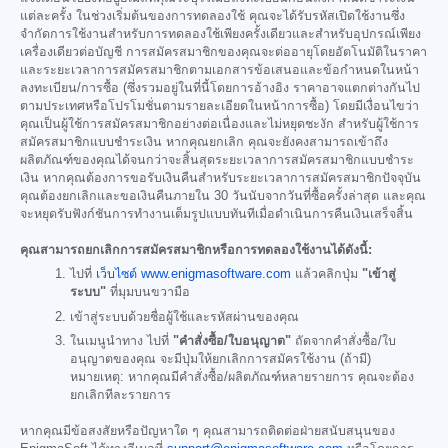
แต่ละครั้ง ในช่วงเริ่มต้นของการทดลองใช้ คุณจะได้รับรหัสเปิดใช้งานซึ่ง
จำกัดการใช้งานสำหรับการทดลองใช้เพียงครั้งเดียวและสำหรับอุปกรณ์เพียง
เครื่องเดียวต่อบัญชี การสมัครสมาชิกของคุณจะต่ออายุโดยอัตโนมัติในราคา
และระยะเวลาการสมัครสมาชิกตามเอกสารข้อเสนอและข้อกำหนดในหน้า
ลงทะเบียน/การซื้อ (ซึ่งรวมอยู่ในที่นี้โดยการอ้างอิง ราคาอาจแตกต่างกันไป
ตามประเทศหรือโปรโมชั่นตามรายละเอียดในหน้าการซื้อ) โดยมีเงื่อนไขว่า
คุณเป็นผู้ใช้การสมัครสมาชิกอย่างต่อเนื่องและไม่หยุดชะงัก สำหรับผู้ใช้การ
สมัครสมาชิกแบบชำระเงิน หากคุณยกเลิก คุณจะยังคงสามารถเข้าถึง
ผลิตภัณฑ์ของคุณได้จนกว่าจะสิ้นสุดระยะเวลาการสมัครสมาชิกแบบชำระ
เงิน หากคุณต้องการขอรับเงินคืนสำหรับระยะเวลาการสมัครสมาชิกปัจจุบัน
คุณต้องยกเลิกและขอเงินคืนภายใน 30 วันนับจากวันที่ซื้อครั้งล่าสุด และคุณ
จะหยุดรับฟังก์ชันการทำงานเต็มรูปแบบทันทีเมื่อดำเนินการคืนเงินเสร็จสิ้น
คุณสามารถยกเลิกการสมัครสมาชิกหรือการทดลองใช้งานได้ดังนี้:
ไปที่
เว็บไซต์ www.enigmasoftware.com
แล้วคลิกปุ่ม
"เข้าสู่
ระบบ"
ที่มุมบนขวามือ
เข้าสู่ระบบด้วยชื่อผู้ใช้และรหัสผ่านของคุณ
ในเมนูนำทาง ไปที่
"คำสั่งซื้อ/ใบอนุญาต"
ถัดจากคำสั่งซื้อ/ใบ
อนุญาตของคุณ จะมีปุ่มให้ยกเลิกการสมัครใช้งาน (ถ้ามี)
หมายเหตุ: หากคุณมีคำสั่งซื้อ/ผลิตภัณฑ์หลายรายการ คุณจะต้อง
ยกเลิกทีละรายการ
หากคุณมีข้อสงสัยหรือปัญหาใด ๆ คุณสามารถติดต่อฝ่ายสนับสนุนของ