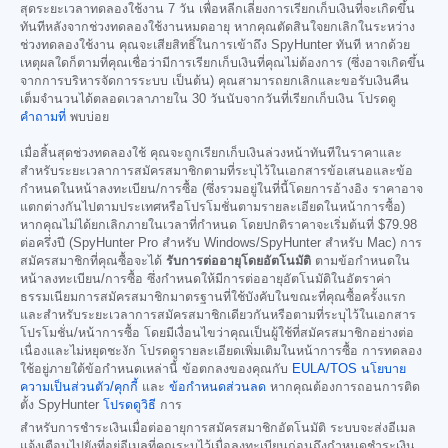
สุดระยะเวลาทดลองใช้งาน 7 วัน เพื่อหลีกเลี่ยงการเรียกเก็บเงินที่จะเกิดขึ้น
ทันทีหลังจากช่วงทดลองใช้งานหมดอายุ หากคุณตัดสินใจยกเลิกในระหว่าง
ช่วงทดลองใช้งาน คุณจะเสียสิทธิ์ในการเข้าถึง SpyHunter ทันที หากด้วย
เหตุผลใดก็ตามที่คุณเชื่อว่ามีการเรียกเก็บเงินที่คุณไม่ต้องการ (ซึ่งอาจเกิดขึ้น
จากการบริหารจัดการระบบ เป็นต้น) คุณสามารถยกเลิกและขอรับเงินคืน
เต็มจำนวนได้ตลอดเวลาภายใน 30 วันนับจากวันที่เรียกเก็บเงิน โปรดดู
คำถามที่
พบบ่อย
เมื่อสิ้นสุดช่วงทดลองใช้ คุณจะถูกเรียกเก็บเงินล่วงหน้าทันทีในราคาและ
สำหรับระยะเวลาการสมัครสมาชิกตามที่ระบุไว้ในเอกสารข้อเสนอและข้อ
กำหนดในหน้าลงทะเบียน/การซื้อ (ซึ่งรวมอยู่ในที่นี้โดยการอ้างอิง ราคาอาจ
แตกต่างกันไปตามประเทศหรือโปรโมชั่นตามรายละเอียดในหน้าการซื้อ)
หากคุณไม่ได้ยกเลิกภายในเวลาที่กำหนด โดยปกติราคาจะเริ่มต้นที่
$79.98
ต่อครึ่งปี (SpyHunter Pro สำหรับ Windows/SpyHunter สำหรับ Mac) การ
สมัครสมาชิกที่คุณซื้อจะได้
รับการต่ออายุโดยอัตโนมัติ
ตามข้อกำหนดใน
หน้าลงทะเบียน/การซื้อ ซึ่งกำหนดให้มีการต่ออายุอัตโนมัติในอัตราค่า
ธรรมเนียมการสมัครสมาชิกมาตรฐานที่ใช้บังคับในขณะที่คุณซื้อครั้งแรก
และสำหรับระยะเวลาการสมัครสมาชิกเดียวกันหรือตามที่ระบุไว้ในเอกสาร
โปรโมชั่น/หน้าการซื้อ โดยมีเงื่อนไขว่าคุณเป็นผู้ใช้ที่สมัครสมาชิกอย่างต่อ
เนื่องและไม่หยุดชะงัก โปรดดูรายละเอียดเพิ่มเติมในหน้าการซื้อ การทดลอง
ใช้อยู่ภายใต้ข้อกำหนดเหล่านี้ ข้อตกลงของคุณกับ
EULA/TOS
นโยบาย
ความเป็นส่วนตัว/คุกกี้
และ
ข้อกำหนดส่วนลด
หากคุณต้องการถอนการติด
ตั้ง SpyHunter
โปรดดูวิธี
การ
สำหรับการชำระเงินเมื่อต่ออายุการสมัครสมาชิกอัตโนมัติ ระบบจะส่งอีเมล
แจ้งเตือนไปยังที่อยู่อีเมลที่คุณระบุไว้เมื่อลงทะเบียนก่อนถึงกำหนดชำระเงิน