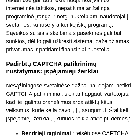
internetinės taktikos, nepatikima ar žalinga
programinė įranga ir netgi nukreipiami naudotojai į
svetaines, kuriose yra kenkėjiškų programų.
Sąveikos su šiais skelbimais pasekmės gali būti
sunkios, dėl to gali užkrėsti sistema, pažeidžiamas
privatumas ir patiriami finansiniai nuostoliai.
Padirbtų CAPTCHA patikrinimų
nustatymas: įspėjamieji ženklai
Nesąžiningose svetainėse dažnai naudojami netikri
CAPTCHA patikrinimai, siekiant apgauti vartotojus,
kad jie įgalintų pranešimus arba atliktų kitus
veiksmus, kurie kelia pavojų jų saugumui. Štai keli
įspėjamieji ženklai, į kuriuos reikia atkreipti dėmesį:
Bendrieji raginimai
: teisėtuose CAPTCHA