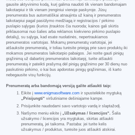
gausite aktyvinimo kodą, kurį galima naudoti tik vienam bandomajam
laikotarpiui ir tik vienam įrenginiui vienoje paskyroje. Jūsų
prenumerata bus automatiškai atnaujinta už kainą ir prenumeratos
laikotarpiui pagal pasiūlymo medžiagą ir registracijos / pirkimo
puslapio sąlygas (kurios įtrauktos čia nuoroda; kainos gali skirtis
priklausomai nuo šalies arba reklamos kiekvieno pirkimo puslapio
detalių), su sąlyga, kad esate nuolatinės, nepertraukiamos
prenumeratos vartotojas. Mokamų prenumeratų vartotojai, jei
atšauksite prenumeratą, ir toliau turėsite prieigą prie savo produktų iki
mokamos prenumeratos laikotarpio pabaigos. Jei norite gauti pinigų
grąžinimą už dabartinį prenumeratos laikotarpį, turite atšaukti
prenumeratą ir pateikti prašymą dėl pinigų grąžinimo per 30 dienų nuo
paskutinio pirkimo, o kai bus apdorotas pinigų grąžinimas, iš karto
nebegausite visų funkcijų.
Prenumeratą arba bandomąją versiją galite atšaukti taip:
Eikite į
www.enigmasoftware.com
ir spustelėkite mygtuką
„Prisijungti“
viršutiniame dešiniajame kampe.
Prisijunkite naudodami savo vartotojo vardą ir slaptažodį.
Naršymo meniu eikite į
„Užsakymas / licencijos“.
Šalia
užsakymo / licencijos yra mygtukas, skirtas atšaukti
prenumeratą, jei taikoma. Pastaba: jei turite kelis
užsakymus / produktus, turėsite juos atšaukti atskirai.