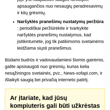
apsaugančios nuo nesaugių peradresavimų
ir kitų grėsmių.
Naršyklės pranešimų nustatymų peržiūra
: periodiškai peržiūrėkite ir tvarkykite
naršyklės pranešimų nustatymus, kad
įsitikintumėte, jog tik patikimoms svetainėms
leidžiama siųsti pranešimus.
Būdami budrūs ir vadovaudamiesi šiomis gairėmis,
galite apsisaugoti nuo grėsmių, kurias kelia
nesąžiningos svetainės, pvz., News-xofapi.com, ir
išlaikyti saugią bei privačią interneto patirtį.
Ar įtariate, kad jūsų
kompiuteris gali būti užkrėstas