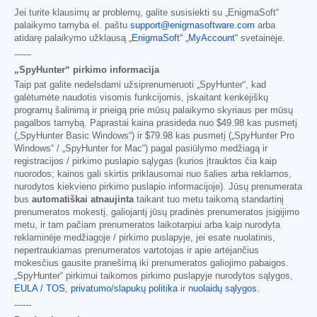
Jei turite klausimų ar problemų, galite susisiekti su „EnigmaSoft“
palaikymo tarnyba el. paštu
support@enigmasoftware.com
arba
atidarę palaikymo užklausą
„EnigmaSoft“ „MyAccount“
svetainėje.
------
„SpyHunter“ pirkimo informacija
Taip pat galite nedelsdami užsiprenumeruoti „SpyHunter“, kad
galėtumėte naudotis visomis funkcijomis, įskaitant kenkėjiškų
programų šalinimą ir prieigą prie mūsų palaikymo skyriaus per mūsų
pagalbos tarnybą. Paprastai kaina prasideda nuo
$49.98
kas pusmetį
(„SpyHunter Basic Windows“) ir
$79.98
kas pusmetį („SpyHunter Pro
Windows“ / „SpyHunter for Mac“) pagal pasiūlymo medžiagą ir
registracijos / pirkimo puslapio sąlygas (kurios įtrauktos čia kaip
nuorodos; kainos gali skirtis priklausomai nuo šalies arba reklamos,
nurodytos kiekvieno pirkimo puslapio informacijoje). Jūsų prenumerata
bus
automatiškai atnaujinta
taikant tuo metu taikomą standartinį
prenumeratos mokestį, galiojantį jūsų pradinės prenumeratos įsigijimo
metu, ir tam pačiam prenumeratos laikotarpiui arba kaip nurodyta
reklaminėje medžiagoje / pirkimo puslapyje, jei esate nuolatinis,
nepertraukiamas prenumeratos vartotojas ir apie artėjančius
mokesčius gausite pranešimą iki prenumeratos galiojimo pabaigos.
„SpyHunter“ pirkimui taikomos pirkimo puslapyje nurodytos sąlygos,
EULA / TOS
,
privatumo/slapukų politika
ir
nuolaidų sąlygos
.
------