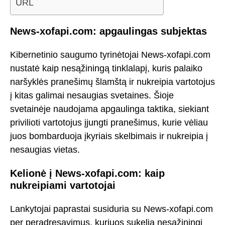
URL
News-xofapi.com: apgaulingas subjektas
Kibernetinio saugumo tyrinėtojai News-xofapi.com
nustatė kaip nesąžiningą tinklalapį, kuris palaiko
naršyklės pranešimų šlamštą ir nukreipia vartotojus
į kitas galimai nesaugias svetaines. Šioje
svetainėje naudojama apgaulinga taktika, siekiant
privilioti vartotojus įjungti pranešimus, kurie vėliau
juos bombarduoja įkyriais skelbimais ir nukreipia į
nesaugias vietas.
Kelionė į News-xofapi.com: kaip
nukreipiami vartotojai
Lankytojai paprastai susiduria su News-xofapi.com
per peradresavimus, kuriuos sukelia nesąžiningi