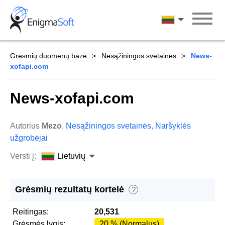
Skip
to
Lietuvių
content
Grėsmių duomenų bazė
Nesąžiningos svetainės
News-
xofapi.com
News-xofapi.com
Autorius
Mezo
,
Nesąžiningos svetainės
,
Naršyklės
užgrobėjai
Versti į:
Lietuvių
Grėsmių rezultatų kortelė
?
Reitingas:
20,531
Grėsmės lygis:
20 % (Normalus)