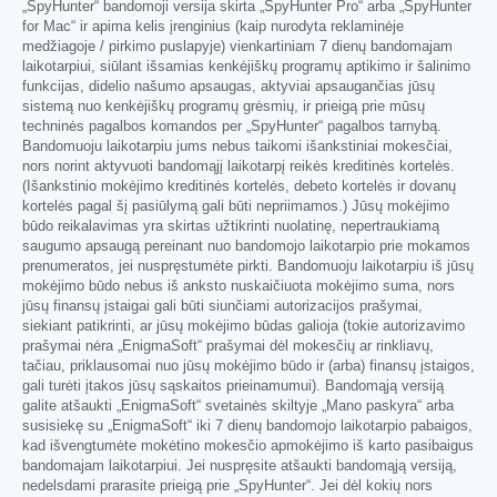
„SpyHunter“ bandomoji versija skirta „SpyHunter Pro“ arba „SpyHunter
for Mac“ ir apima kelis įrenginius (kaip nurodyta reklaminėje
medžiagoje / pirkimo puslapyje) vienkartiniam 7 dienų bandomajam
laikotarpiui, siūlant išsamias kenkėjiškų programų aptikimo ir šalinimo
funkcijas, didelio našumo apsaugas, aktyviai apsaugančias jūsų
sistemą nuo kenkėjiškų programų grėsmių, ir prieigą prie mūsų
techninės pagalbos komandos per „SpyHunter“ pagalbos tarnybą.
Bandomuoju laikotarpiu jums nebus taikomi išankstiniai mokesčiai,
nors norint aktyvuoti bandomąjį laikotarpį reikės kreditinės kortelės.
(Išankstinio mokėjimo kreditinės kortelės, debeto kortelės ir dovanų
kortelės pagal šį pasiūlymą gali būti nepriimamos.) Jūsų mokėjimo
būdo reikalavimas yra skirtas užtikrinti nuolatinę, nepertraukiamą
saugumo apsaugą pereinant nuo bandomojo laikotarpio prie mokamos
prenumeratos, jei nuspręstumėte pirkti. Bandomuoju laikotarpiu iš jūsų
mokėjimo būdo nebus iš anksto nuskaičiuota mokėjimo suma, nors
jūsų finansų įstaigai gali būti siunčiami autorizacijos prašymai,
siekiant patikrinti, ar jūsų mokėjimo būdas galioja (tokie autorizavimo
prašymai nėra „EnigmaSoft“ prašymai dėl mokesčių ar rinkliavų,
tačiau, priklausomai nuo jūsų mokėjimo būdo ir (arba) finansų įstaigos,
gali turėti įtakos jūsų sąskaitos prieinamumui). Bandomąją versiją
galite atšaukti „EnigmaSoft“ svetainės skiltyje „Mano paskyra“ arba
susisiekę su „EnigmaSoft“ iki 7 dienų bandomojo laikotarpio pabaigos,
kad išvengtumėte mokėtino mokesčio apmokėjimo iš karto pasibaigus
bandomajam laikotarpiui. Jei nuspręsite atšaukti bandomąją versiją,
nedelsdami prarasite prieigą prie „SpyHunter“. Jei dėl kokių nors