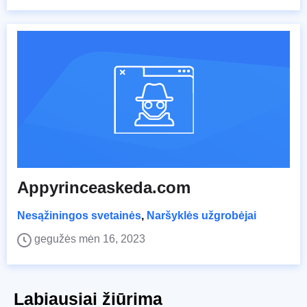
Appyrinceaskeda.com
Nesąžiningos svetainės
,
Naršyklės užgrobėjai
gegužės mėn 16, 2023
Labiausiai žiūrima