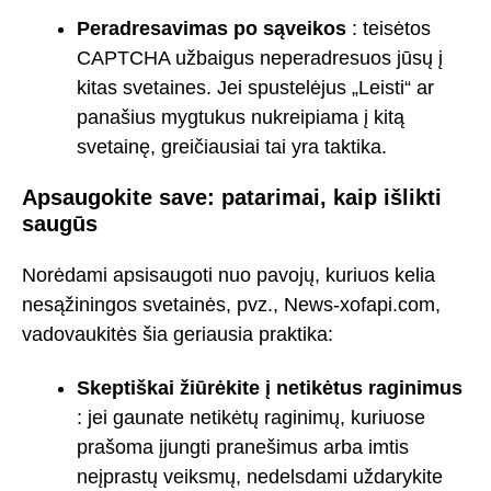
Peradresavimas po sąveikos
: teisėtos
CAPTCHA užbaigus neperadresuos jūsų į
kitas svetaines. Jei spustelėjus „Leisti“ ar
panašius mygtukus nukreipiama į kitą
svetainę, greičiausiai tai yra taktika.
Apsaugokite save: patarimai, kaip išlikti
saugūs
Norėdami apsisaugoti nuo pavojų, kuriuos kelia
nesąžiningos svetainės, pvz., News-xofapi.com,
vadovaukitės šia geriausia praktika:
Skeptiškai žiūrėkite į netikėtus raginimus
: jei gaunate netikėtų raginimų, kuriuose
prašoma įjungti pranešimus arba imtis
neįprastų veiksmų, nedelsdami uždarykite