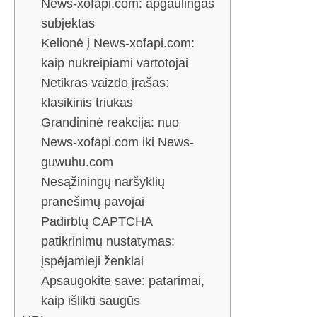
News-xofapi.com: apgaulingas
subjektas
Kelionė į News-xofapi.com:
kaip nukreipiami vartotojai
Netikras vaizdo įrašas:
klasikinis triukas
Grandininė reakcija: nuo
News-xofapi.com iki News-
guwuhu.com
Nesąžiningų naršyklių
pranešimų pavojai
Padirbtų CAPTCHA
patikrinimų nustatymas:
įspėjamieji ženklai
Apsaugokite save: patarimai,
kaip išlikti saugūs