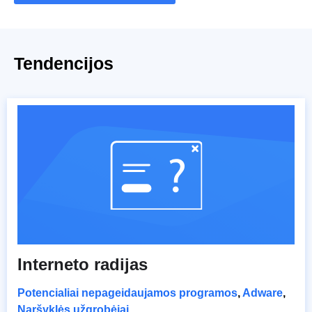
Tendencijos
Interneto radijas
Potencialiai nepageidaujamos programos
,
Adware
,
Naršyklės užgrobėjai