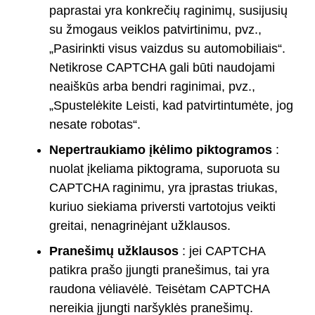
paprastai yra konkrečių raginimų, susijusių
su žmogaus veiklos patvirtinimu, pvz.,
„Pasirinkti visus vaizdus su automobiliais“.
Netikrose CAPTCHA gali būti naudojami
neaiškūs arba bendri raginimai, pvz.,
„Spustelėkite Leisti, kad patvirtintumėte, jog
nesate robotas“.
Nepertraukiamo įkėlimo piktogramos
:
nuolat įkeliama piktograma, suporuota su
CAPTCHA raginimu, yra įprastas triukas,
kuriuo siekiama priversti vartotojus veikti
greitai, nenagrinėjant užklausos.
Pranešimų užklausos
: jei CAPTCHA
patikra prašo įjungti pranešimus, tai yra
raudona vėliavėlė. Teisėtam CAPTCHA
nereikia įjungti naršyklės pranešimų.