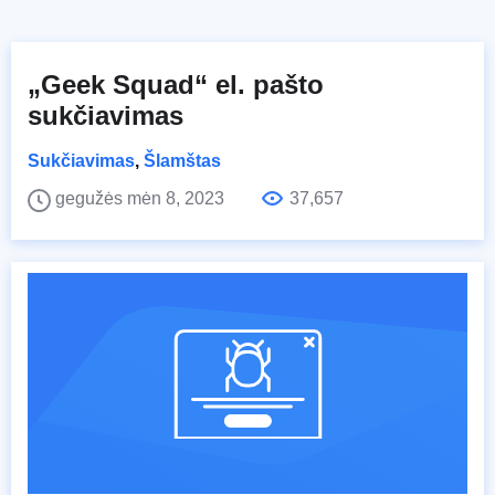
„Geek Squad“ el. pašto
sukčiavimas
Sukčiavimas
,
Šlamštas
gegužės mėn 8, 2023
37,657