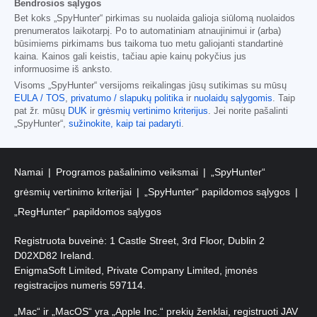
Bendrosios sąlygos
Bet koks „SpyHunter“ pirkimas su nuolaida galioja siūlomą nuolaidos
prenumeratos laikotarpį. Po to automatiniam atnaujinimui ir (arba)
būsimiems pirkimams bus taikoma tuo metu galiojanti standartinė
kaina. Kainos gali keistis, tačiau apie kainų pokyčius jus
informuosime iš anksto.
Visoms „SpyHunter“ versijoms reikalingas jūsų sutikimas su mūsų
EULA / TOS
,
privatumo / slapukų politika
ir
nuolaidų sąlygomis
. Taip
pat žr. mūsų
DUK
ir
grėsmių vertinimo kriterijus
. Jei norite pašalinti
„SpyHunter“,
sužinokite, kaip tai padaryti
.
Namai
Programos pašalinimo veiksmai
„SpyHunter“
grėsmių vertinimo kriterijai
„SpyHunter“ papildomos sąlygos
„RegHunter“ papildomos sąlygos
Registruota buveinė: 1 Castle Street, 3rd Floor, Dublin 2
D02XD82 Ireland.
EnigmaSoft Limited, Private Company Limited, įmonės
registracijos numeris 597114.
„Mac“ ir „MacOS“ yra „Apple Inc.“ prekių ženklai, registruoti JAV