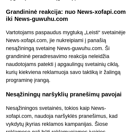
Grandininė reakcija: nuo News-xofapi.com
iki News-guwuhu.com
Vartotojams paspaudus mygtuką „Leisti“ svetainėje
News-xofapi.com, jie nukreipiami į panašią
nesąžiningą svetainę News-guwuhu.com. Ši
grandininė peradresavimo reakcija neleidžia
naudotojams patekti į apgaulingų svetainių ciklą,
kurių kiekviena reklamuoja savo taktiką ir žalingą
programinę įrangą.
Nesąžiningų naršyklių pranešimų pavojai
Nesąžiningos svetainės, tokios kaip News-
xofapi.com, naudoja naršyklės pranešimus, kad
vykdytų įkyrias reklamos kampanijas. Šiose
reklamose gali būti reklamuojamos įvairios