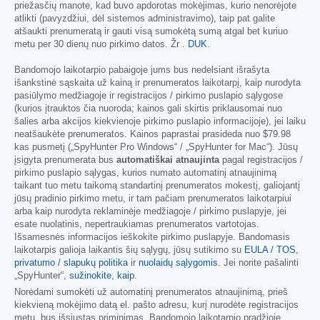
priežasčių manote, kad buvo apdorotas mokėjimas, kurio nenorėjote
atlikti (pavyzdžiui, dėl sistemos administravimo), taip pat galite
atšaukti prenumeratą ir gauti visą sumokėtą sumą atgal bet kuriuo
metu per 30 dienų nuo pirkimo datos. Žr .
DUK
.
Bandomojo laikotarpio pabaigoje jums bus nedelsiant išrašyta
išankstinė sąskaita už kainą ir prenumeratos laikotarpį, kaip nurodyta
pasiūlymo medžiagoje ir registracijos / pirkimo puslapio sąlygose
(kurios įtrauktos čia nuoroda; kainos gali skirtis priklausomai nuo
šalies arba akcijos kiekvienoje pirkimo puslapio informacijoje), jei laiku
neatšaukėte prenumeratos. Kainos paprastai prasideda nuo
$79.98
kas pusmetį („SpyHunter Pro Windows“ / „SpyHunter for Mac“). Jūsų
įsigyta prenumerata bus
automatiškai atnaujinta
pagal registracijos /
pirkimo puslapio sąlygas, kurios numato automatinį atnaujinimą
taikant tuo metu taikomą standartinį prenumeratos mokestį, galiojantį
jūsų pradinio pirkimo metu, ir tam pačiam prenumeratos laikotarpiui
arba kaip nurodyta reklaminėje medžiagoje / pirkimo puslapyje, jei
esate nuolatinis, nepertraukiamas prenumeratos vartotojas.
Išsamesnės informacijos ieškokite pirkimo puslapyje. Bandomasis
laikotarpis galioja laikantis šių sąlygų, jūsų sutikimo su
EULA / TOS
,
privatumo / slapukų politika
ir
nuolaidų sąlygomis
. Jei norite pašalinti
„SpyHunter“,
sužinokite, kaip
.
Norėdami sumokėti už automatinį prenumeratos atnaujinimą, prieš
kiekvieną mokėjimo datą el. pašto adresu, kurį nurodėte registracijos
metu, bus išsiųstas priminimas. Bandomojo laikotarpio pradžioje