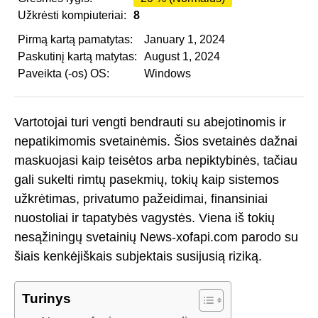
Užkrėsti kompiuteriai:
8
Pirmą kartą pamatytas:
January 1, 2024
Paskutinį kartą matytas:
August 1, 2024
Paveikta (-os) OS:
Windows
Vartotojai turi vengti bendrauti su abejotinomis ir
nepatikimomis svetainėmis. Šios svetainės dažnai
maskuojasi kaip teisėtos arba nepiktybinės, tačiau
gali sukelti rimtų pasekmių, tokių kaip sistemos
užkrėtimas, privatumo pažeidimai, finansiniai
nuostoliai ir tapatybės vagystės. Viena iš tokių
nesąžiningų svetainių News-xofapi.com parodo su
šiais kenkėjiškais subjektais susijusią riziką.
Turinys