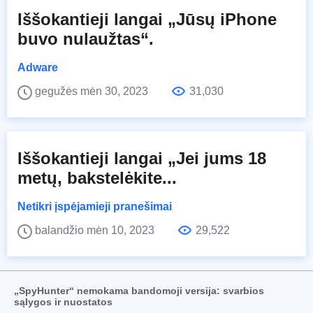
Iššokantieji langai „Jūsų iPhone
buvo nulaužtas“.
Adware
gegužės mėn 30, 2023
31,030
Iššokantieji langai „Jei jums 18
metų, bakstelėkite...
Netikri įspėjamieji pranešimai
balandžio mėn 10, 2023
29,522
„SpyHunter“ nemokama bandomoji versija: svarbios
sąlygos ir nuostatos