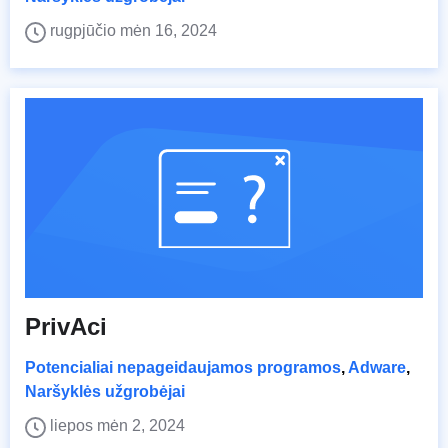
rugpjūčio mėn 16, 2024
PrivAci
Potencialiai nepageidaujamos programos
,
Adware
,
Naršyklės užgrobėjai
liepos mėn 2, 2024