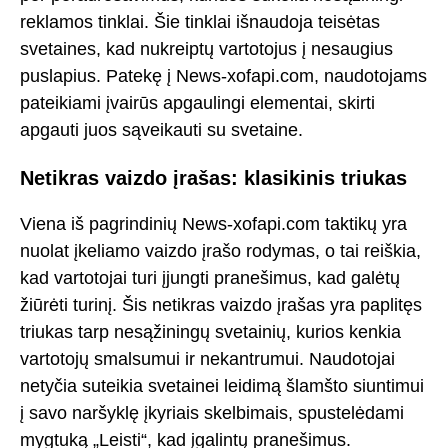
reklamos tinklai. Šie tinklai išnaudoja teisėtas
svetaines, kad nukreiptų vartotojus į nesaugius
puslapius. Patekę į News-xofapi.com, naudotojams
pateikiami įvairūs apgaulingi elementai, skirti
apgauti juos sąveikauti su svetaine.
Netikras vaizdo įrašas: klasikinis triukas
Viena iš pagrindinių News-xofapi.com taktikų yra
nuolat įkeliamo vaizdo įrašo rodymas, o tai reiškia,
kad vartotojai turi įjungti pranešimus, kad galėtų
žiūrėti turinį. Šis netikras vaizdo įrašas yra paplitęs
triukas tarp nesąžiningų svetainių, kurios kenkia
vartotojų smalsumui ir nekantrumui. Naudotojai
netyčia suteikia svetainei leidimą šlamšto siuntimui
į savo naršyklę įkyriais skelbimais, spustelėdami
mygtuką „Leisti“, kad įgalintų pranešimus.