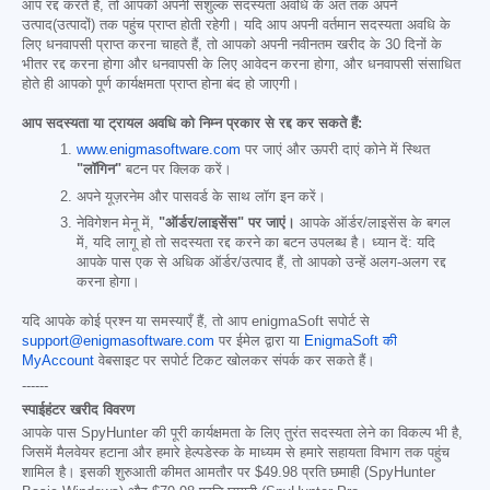
आप रद्द करते हैं, तो आपको अपनी सशुल्क सदस्यता अवधि के अंत तक अपने
उत्पाद(उत्पादों) तक पहुंच प्राप्त होती रहेगी। यदि आप अपनी वर्तमान सदस्यता अवधि के
लिए धनवापसी प्राप्त करना चाहते हैं, तो आपको अपनी नवीनतम खरीद के 30 दिनों के
भीतर रद्द करना होगा और धनवापसी के लिए आवेदन करना होगा, और धनवापसी संसाधित
होते ही आपको पूर्ण कार्यक्षमता प्राप्त होना बंद हो जाएगी।
आप सदस्यता या ट्रायल अवधि को निम्न प्रकार से रद्द कर सकते हैं:
www.enigmasoftware.com
पर जाएं और ऊपरी दाएं कोने में स्थित
"लॉगिन"
बटन पर क्लिक करें।
अपने यूज़रनेम और पासवर्ड के साथ लॉग इन करें।
नेविगेशन मेनू में,
"ऑर्डर/लाइसेंस" पर जाएं।
आपके ऑर्डर/लाइसेंस के बगल
में, यदि लागू हो तो सदस्यता रद्द करने का बटन उपलब्ध है। ध्यान दें: यदि
आपके पास एक से अधिक ऑर्डर/उत्पाद हैं, तो आपको उन्हें अलग-अलग रद्द
करना होगा।
यदि आपके कोई प्रश्न या समस्याएँ हैं, तो आप enigmaSoft सपोर्ट से
support@enigmasoftware.com
पर ईमेल द्वारा या
EnigmaSoft की
MyAccount
वेबसाइट पर सपोर्ट टिकट खोलकर संपर्क कर सकते हैं।
------
स्पाईहंटर खरीद विवरण
आपके पास SpyHunter की पूरी कार्यक्षमता के लिए तुरंत सदस्यता लेने का विकल्प भी है,
जिसमें मैलवेयर हटाना और हमारे हेल्पडेस्क के माध्यम से हमारे सहायता विभाग तक पहुंच
शामिल है। इसकी शुरुआती कीमत आमतौर पर
$49.98
प्रति छमाही (SpyHunter