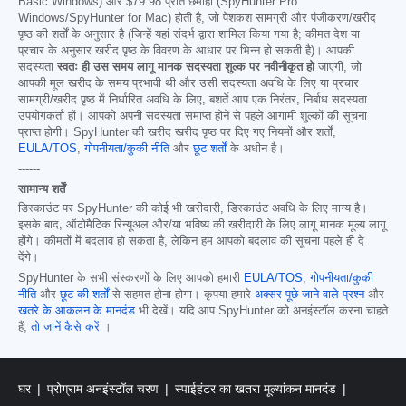
Basic Windows) और
$79.98
प्रति छमाही (SpyHunter Pro
Windows/SpyHunter for Mac) होती है, जो पेशकश सामग्री और पंजीकरण/खरीद
पृष्ठ की शर्तों के अनुसार है (जिन्हें यहां संदर्भ द्वारा शामिल किया गया है; कीमत देश या
प्रचार के अनुसार खरीद पृष्ठ के विवरण के आधार पर भिन्न हो सकती है)। आपकी
सदस्यता
स्वतः ही उस समय लागू मानक सदस्यता शुल्क पर नवीनीकृत हो
जाएगी, जो
आपकी मूल खरीद के समय प्रभावी थी और उसी सदस्यता अवधि के लिए या प्रचार
सामग्री/खरीद पृष्ठ में निर्धारित अवधि के लिए, बशर्ते आप एक निरंतर, निर्बाध सदस्यता
उपयोगकर्ता हों। आपको अपनी सदस्यता समाप्त होने से पहले आगामी शुल्कों की सूचना
प्राप्त होगी। SpyHunter की खरीद खरीद पृष्ठ पर दिए गए नियमों और शर्तों,
EULA/TOS
,
गोपनीयता/कुकी नीति
और
छूट शर्तों
के अधीन है।
------
सामान्य शर्तें
डिस्काउंट पर SpyHunter की कोई भी खरीदारी, डिस्काउंट अवधि के लिए मान्य है।
इसके बाद, ऑटोमैटिक रिन्यूअल और/या भविष्य की खरीदारी के लिए लागू मानक मूल्य लागू
होंगे। कीमतों में बदलाव हो सकता है, लेकिन हम आपको बदलाव की सूचना पहले ही दे
देंगे।
SpyHunter के सभी संस्करणों के लिए आपको हमारी
EULA/TOS
,
गोपनीयता/कुकी
नीति
और
छूट की शर्तों
से सहमत होना होगा। कृपया हमारे
अक्सर पूछे जाने वाले प्रश्न
और
खतरे के आकलन के मानदंड
भी देखें। यदि आप SpyHunter को अनइंस्टॉल करना चाहते
हैं,
तो जानें कैसे करें
।
घर
प्रोग्राम अनइंस्टॉल चरण
स्पाईहंटर का खतरा मूल्यांकन मानदंड