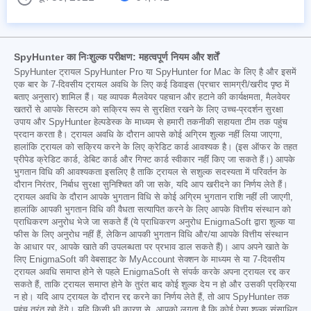
SpyHunter का निःशुल्क परीक्षण: महत्वपूर्ण नियम और शर्तें
SpyHunter ट्रायल SpyHunter Pro या SpyHunter for Mac के लिए है और इसमें
एक बार के 7-दिवसीय ट्रायल अवधि के लिए कई डिवाइस (प्रचार सामग्री/खरीद पृष्ठ में
बताए अनुसार) शामिल हैं। यह व्यापक मैलवेयर पहचान और हटाने की कार्यक्षमता, मैलवेयर
खतरों से आपके सिस्टम को सक्रिय रूप से सुरक्षित रखने के लिए उच्च-प्रदर्शन सुरक्षा
उपाय और SpyHunter हेल्पडेस्क के माध्यम से हमारी तकनीकी सहायता टीम तक पहुंच
प्रदान करता है। ट्रायल अवधि के दौरान आपसे कोई अग्रिम शुल्क नहीं लिया जाएगा,
हालांकि ट्रायल को सक्रिय करने के लिए क्रेडिट कार्ड आवश्यक है। (इस ऑफर के तहत
प्रीपेड क्रेडिट कार्ड, डेबिट कार्ड और गिफ्ट कार्ड स्वीकार नहीं किए जा सकते हैं।) आपके
भुगतान विधि की आवश्यकता इसलिए है ताकि ट्रायल से सशुल्क सदस्यता में परिवर्तन के
दौरान निरंतर, निर्बाध सुरक्षा सुनिश्चित की जा सके, यदि आप खरीदने का निर्णय लेते हैं।
ट्रायल अवधि के दौरान आपके भुगतान विधि से कोई अग्रिम भुगतान राशि नहीं ली जाएगी,
हालांकि आपकी भुगतान विधि की वैधता सत्यापित करने के लिए आपके वित्तीय संस्थान को
प्राधिकरण अनुरोध भेजे जा सकते हैं (ये प्राधिकरण अनुरोध EnigmaSoft द्वारा शुल्क या
फीस के लिए अनुरोध नहीं हैं, लेकिन आपकी भुगतान विधि और/या आपके वित्तीय संस्थान
के आधार पर, आपके खाते की उपलब्धता पर प्रभाव डाल सकते हैं)। आप अपने खाते के
लिए EnigmaSoft की वेबसाइट के MyAccount सेक्शन के माध्यम से या 7-दिवसीय
ट्रायल अवधि समाप्त होने से पहले EnigmaSoft से संपर्क करके अपना ट्रायल रद्द कर
सकते हैं, ताकि ट्रायल समाप्त होने के तुरंत बाद कोई शुल्क देय न हो और उसकी प्रक्रिया
न हो। यदि आप ट्रायल के दौरान रद्द करने का निर्णय लेते हैं, तो आप SpyHunter तक
पहुंच तुरंत खो देंगे। यदि किसी भी कारण से, आपको लगता है कि कोई ऐसा शुल्क संसाधित