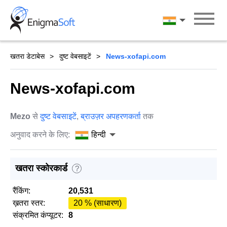
Skip
to
हिन्दी
content
खतरा डेटाबेस
दुष्ट वेबसाइटें
News-xofapi.com
News-xofapi.com
Mezo
से
दुष्ट वेबसाइटें
,
ब्राउज़र अपहरणकर्ता
तक
अनुवाद करने के लिए:
हिन्दी
खतरा स्कोरकार्ड
?
रैंकिंग:
20,531
ख़तरा स्तर:
20 % (साधारण)
संक्रमित कंप्यूटर:
8