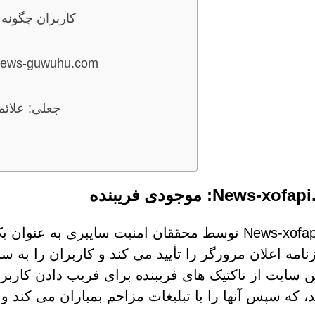
سفر به News-xofapi.com: 
واکنش زنجیره ای: از News-xofapi.com تا uwuhu.com
شناسایی چک های APTCHA
News-x: موجودی فریبنده
News-xofapi.com توسط محققان امنیت سایبری 
نامه اعلان مرورگر را تأیید می کند و کاربران را به 
ین سایت از تاکتیک های فریبنده برای فریب دادن کاربر
، که سپس آنها را با تبلیغات مزاحم بمباران می کند و 