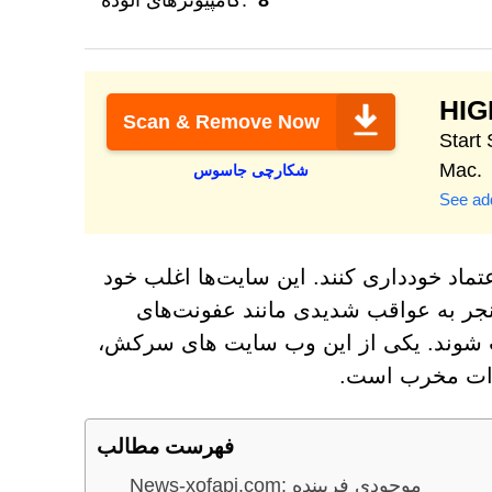
8
کامپیوترهای آلوده:
HI
Scan & Remove Now
Protect & clean 
Mac.
شکارچی جاسوس
See add
تماد خودداری کنند. این سایت‌ها اغلب خود
د منجر به عواقب شدیدی مانند عفونت‌های
وند. یکی از این وب سایت های سرکش،
فهرست مطالب
News-xofapi.com: موجودی فریبنده