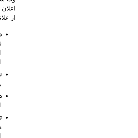
اعلان 
از علا
د
ا
ا
ن
ب
د
است. CHA
ت
ه
ا