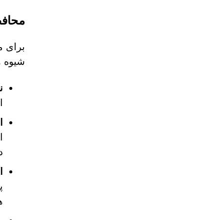
محافظ
شیوه ها
ن
ا
ا
ا
د
ا
پ
ه