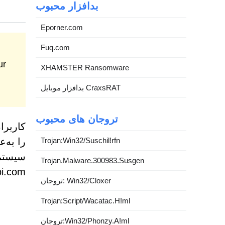
بدافزار محبوب
Eporner.com
Fuq.com
XHAMSTER Ransomware
بدافزار موبایل CraxsRAT
تروجان های محبوب
کاربرا
Trojan:Win32/Suschil!rfn
را به‌
سیستم
Trojan.Malware.300983.Susgen
News-xofapi.com، نمونه
تروجان: Win32/Cloxer
Trojan:Script/Wacatac.H!ml
تروجان:Win32/Phonzy.A!ml