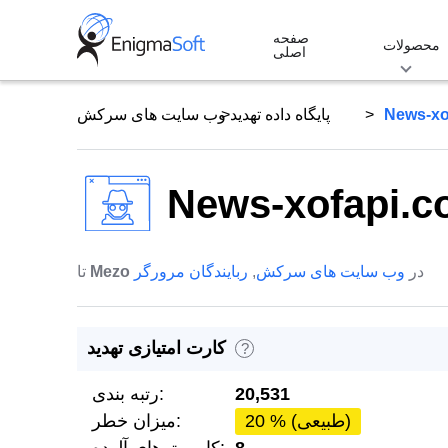
Skip
صفحه
to
محصولات
اصلی
content
News-xo
پایگاه داده تهدید
وب سایت های سرکش
News-xofapi.
در
وب سایت های سرکش
,
ربایندگان مرورگر
Mezo
تا
کارت امتیازی تهدید
?
20,531
رتبه بندی:
20 % (طبیعی)
میزان خطر: