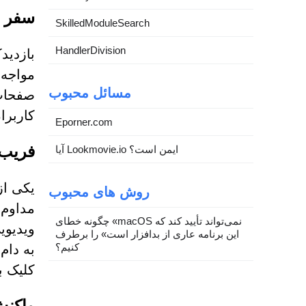
سفر به News-xofapi.com: کاربران چ
SkilledModuleSearch
HandlerDivision
مواجه 
مسائل محبوب
کاربرا
Eporner.com
فریب 
آیا Lookmovie.io ایمن است؟
روش های محبوب
مداوم 
چگونه خطای «macOS نمی‌تواند تأیید کند که
ویدیوی
این برنامه عاری از بدافزار است» را برطرف
کنیم؟
به دام
کلیک ب
واکنش زنجیره 