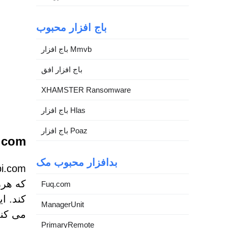
باج افزار محبوب
باج افزار Mmvb
باج افزار افق
XHAMSTER Ransomware
باج افزار Hlas
باج افزار Poaz
ofapi.com
بدافزار محبوب مک
که هرز
Fuq.com
کند. ا
ManagerUnit
می کند
PrimaryRemote