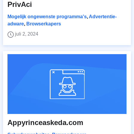
PrivAci
Mogelijk ongewenste programma's
,
Advertentie-
adware
,
Browserkapers
juli 2, 2024
Appyrinceaskeda.com