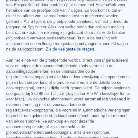
van EnigmaSoft of door contact op te nemen met EnigmaSoft vóór
het einde van de proefperiode van 7 dagen. Zo voorkomt u dat er
direct na afloop van uw proefperiode kosten in rekening worden
gebracht. Als u tijdens uw proefperiode annuleert, verliest u direct de
toegang tot SpyHunter. Als u om welke reden dan ook van mening
bent dat er kosten in rekening zijn gebracht die u niet wilde betalen
(bijvoorbeeld vanwege systeembeheer), kunt u de betaling ook
annuleren en een volledige terugbetaling ontvangen binnen 30 dagen
na de aankoopdatum. Zie
de veelgestelde vragen
.
Aan het einde van de proefperiode wordt u direct vooraf gefactureerd
voor de prijs en de abonnementsperiode zoals vermeld in de
aanbiedingsdocumenten en de voorwaarden op de
registratie-/aankooppagina (die hierin door verwijzing zijn opgenomen;
prijzen kunnen per land of promotie variëren, zie de details op de
aankooppagina), tenzij u tijdig heeft geannuleerd. De prijzen beginnen
doorgaans bij
$79.98
per halfjaar (SpyHunter Pro Windows/SpyHunter
voor Mac). Uw gekochte abonnement wordt
automatisch verlengd
in
overeenstemming met de voorwaarden op de
registratie-/aankooppagina, die voorzien in automatische verlengingen
tegen het dan geldende standaardabonnementstarief op het moment
van uw oorspronkelijke aankoop en voor dezelfde
abonnementsperiode, of zoals vermeld in de
promotiedocumenten/aankooppagina, mits u een continue,