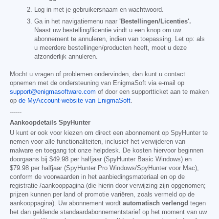
Log in met je gebruikersnaam en wachtwoord.
Ga in het navigatiemenu naar
'Bestellingen/Licenties'.
Naast uw bestelling/licentie vindt u een knop om uw
abonnement te annuleren, indien van toepassing. Let op: als
u meerdere bestellingen/producten heeft, moet u deze
afzonderlijk annuleren.
Mocht u vragen of problemen ondervinden, dan kunt u contact
opnemen met de ondersteuning van EnigmaSoft via e-mail op
support@enigmasoftware.com
of door een supportticket aan te maken
op
de MyAccount-website van EnigmaSoft
.
------
Aankoopdetails SpyHunter
U kunt er ook voor kiezen om direct een abonnement op SpyHunter te
nemen voor alle functionaliteiten, inclusief het verwijderen van
malware en toegang tot onze helpdesk. De kosten hiervoor beginnen
doorgaans bij
$49.98
per halfjaar (SpyHunter Basic Windows) en
$79.98
per halfjaar (SpyHunter Pro Windows/SpyHunter voor Mac),
conform de voorwaarden in het aanbiedingsmateriaal en op de
registratie-/aankooppagina (die hierin door verwijzing zijn opgenomen;
prijzen kunnen per land of promotie variëren, zoals vermeld op de
aankooppagina). Uw abonnement wordt
automatisch verlengd
tegen
het dan geldende standaardabonnementstarief op het moment van uw