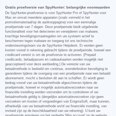
Gratis proefversie van SpyHunter: belangrijke voorwaarden
De SpyHunter-proefversie is voor SpyHunter Pro of SpyHunter voor
Mac en omvat meerdere apparaten (zoals vermeld in het
promotiemateriaal/op de aankooppagina) voor een eenmalige
proefperiode van 7 dagen. Deze proefperiode biedt uitgebreide
functionaliteit voor het detecteren en verwijderen van malware,
krachtige beveiligingsmaatregelen om uw systeem actief te
beschermen tegen malware en toegang tot ons technische
ondersteuningsteam via de SpyHunter Helpdesk. Er worden geen
kosten vooraf in rekening gebracht tijdens de proefperiode, hoewel een
creditcard vereist is om de proefversie te activeren. (Prepaid
creditcards, betaalpassen en cadeaukaarten worden mogelijk niet
geaccepteerd voor deze aanbieding.) De vereiste van uw
betaalmethode is bedoeld om continue, ononderbroken beveiliging te
garanderen tijdens de overgang van een proefperiode naar een betaald
abonnement, mocht u besluiten dit aan te schaffen. Er wordt geen
bedrag vooraf van uw betaalmethode afgeschreven tijdens de
proefperiode, hoewel er mogelijk autorisatieverzoeken naar uw
financiële instelling worden verzonden om te controleren of uw
betaalmethode geldig is (dergelijke autorisatieverzoeken zijn geen
verzoeken om kosten of vergoedingen van EnigmaSoft, maar kunnen,
afhankelijk van uw betaalmethode en/of uw financiële instelling, van
invloed zijn op de beschikbaarheid van uw rekening). U kunt uw
proefperiode annuleren via het gedeelte 'Mijn account' op de website