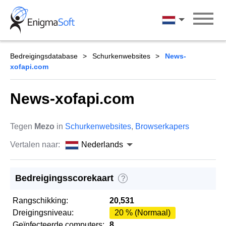
Skip
to
Nederlands
content
Bedreigingsdatabase
Schurkenwebsites
News-
xofapi.com
News-xofapi.com
Tegen
Mezo
in
Schurkenwebsites
,
Browserkapers
Vertalen naar:
Nederlands
Bedreigingsscorekaart
?
Rangschikking:
20,531
Dreigingsniveau:
20 % (Normaal)
Geïnfecteerde computers:
8