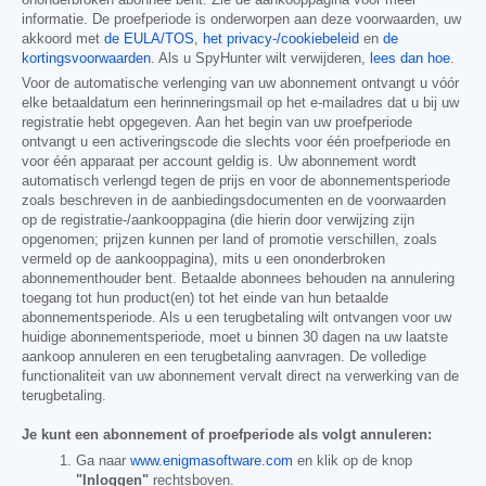
ononderbroken abonnee bent. Zie de aankooppagina voor meer
informatie. De proefperiode is onderworpen aan deze voorwaarden, uw
akkoord met
de EULA/TOS
,
het privacy-/cookiebeleid
en
de
kortingsvoorwaarden
. Als u SpyHunter wilt verwijderen,
lees dan hoe
.
Voor de automatische verlenging van uw abonnement ontvangt u vóór
elke betaaldatum een herinneringsmail op het e-mailadres dat u bij uw
registratie hebt opgegeven. Aan het begin van uw proefperiode
ontvangt u een activeringscode die slechts voor één proefperiode en
voor één apparaat per account geldig is. Uw abonnement wordt
automatisch verlengd tegen de prijs en voor de abonnementsperiode
zoals beschreven in de aanbiedingsdocumenten en de voorwaarden
op de registratie-/aankooppagina (die hierin door verwijzing zijn
opgenomen; prijzen kunnen per land of promotie verschillen, zoals
vermeld op de aankooppagina), mits u een ononderbroken
abonnementhouder bent. Betaalde abonnees behouden na annulering
toegang tot hun product(en) tot het einde van hun betaalde
abonnementsperiode. Als u een terugbetaling wilt ontvangen voor uw
huidige abonnementsperiode, moet u binnen 30 dagen na uw laatste
aankoop annuleren en een terugbetaling aanvragen. De volledige
functionaliteit van uw abonnement vervalt direct na verwerking van de
terugbetaling.
Je kunt een abonnement of proefperiode als volgt annuleren:
Ga naar
www.enigmasoftware.com
en klik op de knop
"Inloggen"
rechtsboven.