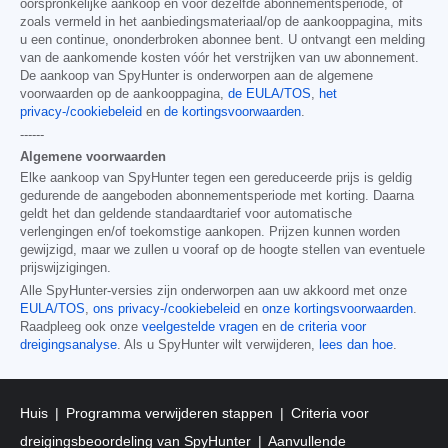
oorspronkelijke aankoop en voor dezelfde abonnementsperiode, of
zoals vermeld in het aanbiedingsmateriaal/op de aankooppagina, mits
u een continue, ononderbroken abonnee bent. U ontvangt een melding
van de aankomende kosten vóór het verstrijken van uw abonnement.
De aankoop van SpyHunter is onderworpen aan de algemene
voorwaarden op de aankooppagina,
de EULA/TOS
,
het
privacy-/cookiebeleid
en
de kortingsvoorwaarden
.
------
Algemene voorwaarden
Elke aankoop van SpyHunter tegen een gereduceerde prijs is geldig
gedurende de aangeboden abonnementsperiode met korting. Daarna
geldt het dan geldende standaardtarief voor automatische
verlengingen en/of toekomstige aankopen. Prijzen kunnen worden
gewijzigd, maar we zullen u vooraf op de hoogte stellen van eventuele
prijswijzigingen.
Alle SpyHunter-versies zijn onderworpen aan uw akkoord met onze
EULA/TOS
,
ons privacy-/cookiebeleid
en
onze kortingsvoorwaarden
.
Raadpleeg ook onze
veelgestelde vragen
en
de criteria voor
dreigingsanalyse
. Als u SpyHunter wilt verwijderen,
lees dan hoe
.
Huis
Programma verwijderen stappen
Criteria voor
dreigingsbeoordeling van SpyHunter
Aanvullende