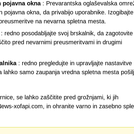
in pojavna okna
: Prevarantska oglaševalska omre
in pojavna okna, da privabijo uporabnike. Izogibajte
 preusmeritve na nevarna spletna mesta.
: redno posodabljajte svoj brskalnik, da zagotovite
ščito pred nevarnimi preusmeritvami in drugimi
alnika
: redno pregledujte in upravljajte nastavitve
 da lahko samo zaupanja vredna spletna mesta pošilj
ice, se lahko zaščitite pred grožnjami, ki jih
 News-xofapi.com, in ohranite varno in zasebno spl