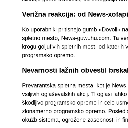
Verižna reakcija: od News-xof
Ko uporabniki pritisnejo gumb »Dovoli« 
spletno mesto, News-guwuhu.com. Ta veri
krogu goljufivih spletnih mest, od katerih 
programsko opremo.
Nevarnosti lažnih obvestil brska
Prevarantska spletna mesta, kot je News-x
vsiljivih oglaševalskih akcij. Ti oglasi lahk
škodljivo programsko opremo in celo usmer
zlonamerno programsko opremo. Posledice 
okužb sistema, ogrožene zasebnosti in fi