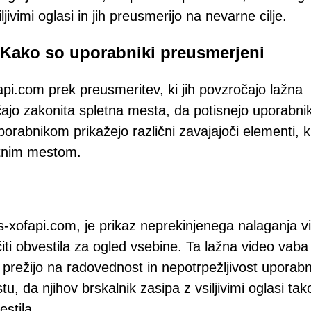
ljivimi oglasi in jih preusmerijo na nevarne cilje.
Kako so uporabniki preusmerjeni
api.com prek preusmeritev, ki jih povzročajo lažna
čajo zakonita spletna mesta, da potisnejo uporabni
rabnikom prikažejo različni zavajajoči elementi, k
etnim mestom.
ws-xofapi.com, je prikaz neprekinjenega nalaganja v
i obvestila za ogled vsebine. Ta lažna video vaba 
i prežijo na radovednost in nepotrpežljivost uporabn
, da njihov brskalnik zasipa z vsiljivimi oglasi tak
stila.