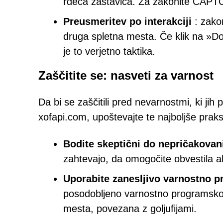
rdeča zastavica. Za zakonite CAPTCH
Preusmeritev po interakciji
: zako
druga spletna mesta. Če klik na »D
je to verjetno taktika.
Zaščitite se: nasveti za varnost
Da bi se zaščitili pred nevarnostmi, ki jih
xofapi.com, upoštevajte te najboljše prak
Bodite skeptični do nepričakovan
zahtevajo, da omogočite obvestila al
Uporabite zanesljivo varnostno 
posodobljeno varnostno programsko o
mesta, povezana z goljufijami.