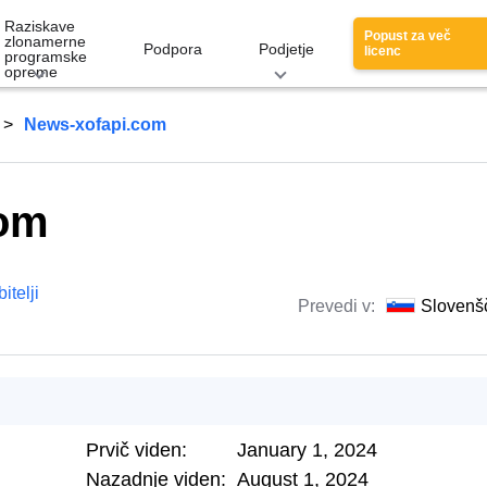
Raziskave
Popust za več
zlonamerne
Podpora
Podjetje
licenc
programske
opreme
News-xofapi.com
com
itelji
Prevedi v:
Slovenš
Prvič viden:
January 1, 2024
Nazadnje viden:
August 1, 2024