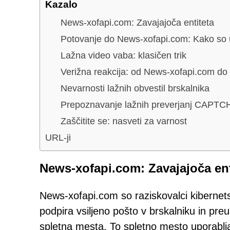
Kazalo
News-xofapi.com: Zavajajoča entiteta
Potovanje do News-xofapi.com: Kako so 
Lažna video vaba: klasičen trik
Verižna reakcija: od News-xofapi.com 
Nevarnosti lažnih obvestil brskalnika
Prepoznavanje lažnih preverjanj CAPTCHA
Zaščitite se: nasveti za varnost
URL-ji
News-xofapi.com: Zavajajoča ent
News-xofapi.com so raziskovalci kibernetske
podpira vsiljeno pošto v brskalniku in pr
spletna mesta. To spletno mesto uporablja