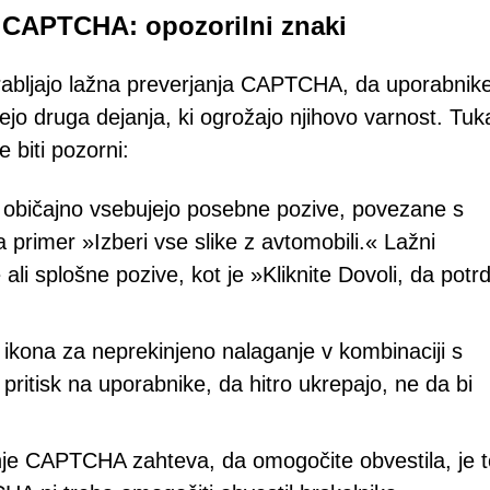
j CAPTCHA: opozorilni znaki
abljajo lažna preverjanja CAPTCHA, da uporabnik
ejo druga dejanja, ki ogrožajo njihovo varnost. Tuka
 biti pozorni:
običajno vsebujejo posebne pozive, povezane s
 primer »Izberi vse slike z avtomobili.« Lažni
i splošne pozive, kot je »Kliknite Dovoli, da potrd
 ikona za neprekinjeno nalaganje v kombinaciji s
ritisk na uporabnike, da hitro ukrepajo, ne da bi
nje CAPTCHA zahteva, da omogočite obvestila, je t