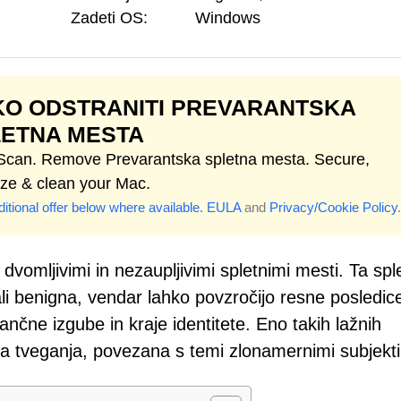
Zadeti OS:
Windows
O ODSTRANITI PREVARANTSKA
LETNA MESTA
 Scan. Remove Prevarantska spletna mesta. Secure,
ize & clean your Mac.
itional offer below where available.
EULA
and
Privacy/Cookie Policy
.
z dvomljivimi in nezaupljivimi spletnimi mesti. Ta spl
ali benigna, vendar lahko povzročijo resne posledice
ančne izgube in kraje identitete. Eno takih lažnih
a tveganja, povezana s temi zlonamernimi subjekti