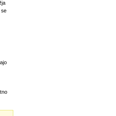
žja
 se
ajo
etno