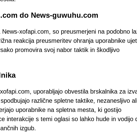
api.com do News-guwuhu.com
na News-xofapi.com, so preusmerjeni na podobno l
žna reakcija preusmeritev ohranja uporabnike ujet
vsako promovira svoj nabor taktik in škodljivo
lnika
ofapi.com, uporabljajo obvestila brskalnika za izv
o spodbujajo različne spletne taktike, nezanesljivo al
jajo uporabnike na spletna mesta, ki gostijo
interakcije s temi oglasi so lahko hude in vodijo 
nančnih izgub.