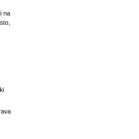
i na
sto,
ki
rava