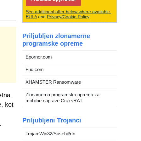
See additional offer below where available.
EULA
and
Privacy/Cookie Policy
.
Priljubljen zlonamerne
programske opreme
Eporner.com
Fuq.com
XHAMSTER Ransomware
etna
Zlonamerna programska oprema za
mobilne naprave CraxsRAT
, kot
Priljubljeni Trojanci
.
Trojan:Win32/Suschil!rfn