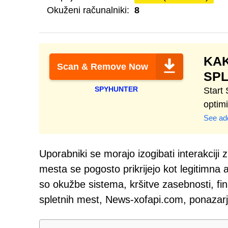
Okuženi računalniki:
8
KAK
Scan & Remove Now
SP
SPYHUNTER
Start
optim
See add
Uporabniki se morajo izogibati interakciji 
mesta se pogosto prikrijejo kot legitimna 
so okužbe sistema, kršitve zasebnosti, fin
spletnih mest, News-xofapi.com, ponazarj