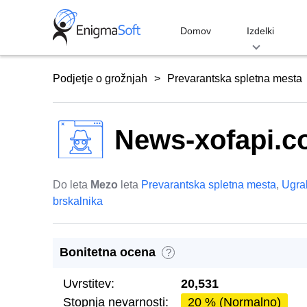
Skip
to
Domov
Izdelki
content
Podjetje o grožnjah
Prevarantska spletna mesta
News-xofapi.
Do leta
Mezo
leta
Prevarantska spletna mesta
,
Ugrab
brskalnika
Bonitetna ocena
?
Uvrstitev:
20,531
Stopnja nevarnosti:
20 % (Normalno)