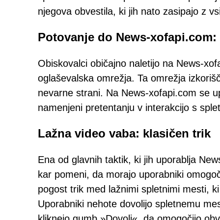
njegova obvestila, ki jih nato zasipajo z vsi
Potovanje do News-xofapi.com: 
Obiskovalci običajno naletijo na News-xof
oglaševalska omrežja. Ta omrežja izkoriš
nevarne strani. Na News-xofapi.com se upo
namenjeni pretentanju v interakcijo s spl
Lažna video vaba: klasičen trik
Ena od glavnih taktik, ki jih uporablja Ne
kar pomeni, da morajo uporabniki omogočit
pogost trik med lažnimi spletnimi mesti, k
Uporabniki nehote dovolijo spletnemu mestu
kliknejo gumb »Dovoli«, da omogočijo obve