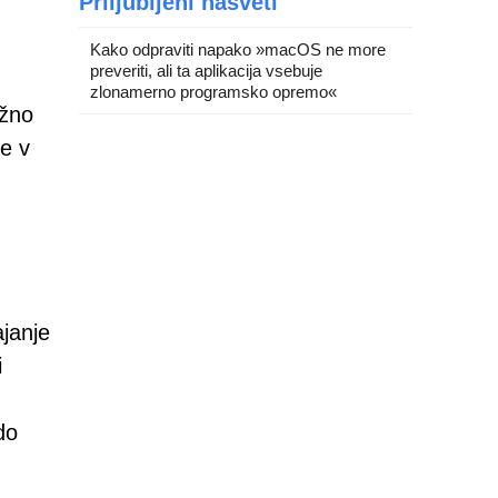
Priljubljeni nasveti
Kako odpraviti napako »macOS ne more
preveriti, ali ta aplikacija vsebuje
zlonamerno programsko opremo«
ažno
e v
ajanje
i
do