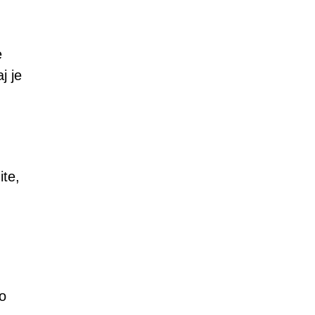
e
j je
ite,
o