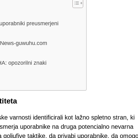
uporabniki preusmerjeni
do News-guwuhu.com
: opozorilni znaki
iteta
 varnosti identificirali kot lažno spletno stran, ki
eusmerja uporabnike na druga potencialno nevarna
 goljufive taktike, da privabi uporabnike, da omogo