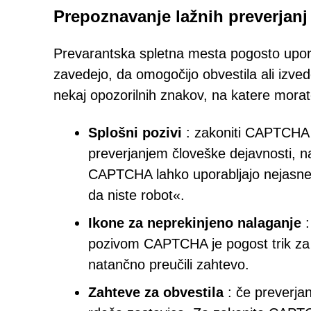
Prepoznavanje lažnih preverjan
Prevarantska spletna mesta pogosto upor
zavedejo, da omogočijo obvestila ali izved
nekaj opozorilnih znakov, na katere morate
Splošni pozivi
: zakoniti CAPTCHA 
preverjanjem človeške dejavnosti, na
CAPTCHA lahko uporabljajo nejasne al
da niste robot«.
Ikone za neprekinjeno nalaganje
:
pozivom CAPTCHA je pogost trik za p
natančno preučili zahtevo.
Zahteve za obvestila
: če preverja