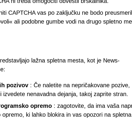
A ni treba omogočiti obvestil brskalnika.
niti CAPTCHA vas po zaključku ne bodo preusmeril
ovoli« ali podobne gumbe vodi na drugo spletno me
 predstavljajo lažna spletna mesta, kot je News-
se:
ih pozivov
: Če naletite na nepričakovane pozive, 
i izvedete nenavadna dejanja, takoj zaprite stran.
programsko opremo
: zagotovite, da ima vaša nap
premo, ki lahko blokira in vas opozori na spletna