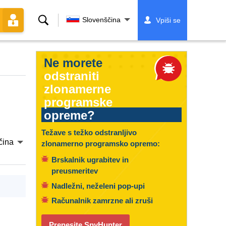
Iskanje
Slovenščina
Vpiši se
Ne morete
odstraniti
zlonamerne
programske
opreme?
Težave s težko odstranljivo
čina
zlonamerno programsko opremo:
Brskalnik ugrabitev in
preusmeritev
Nadležni, neželeni pop-upi
Računalnik zamrzne ali zruši
Prenesite SpyHunter