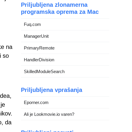
Priljubljena zlonamerna
programska oprema za Mac
Fuq.com
ManagerUnit
ke na
PrimaryRemote
i so
HandlerDivision
SkilledModuleSearch
Priljubljena vprašanja
idea,
Eporner.com
je
ikov.
Ali je Lookmovie.io varen?
o, da