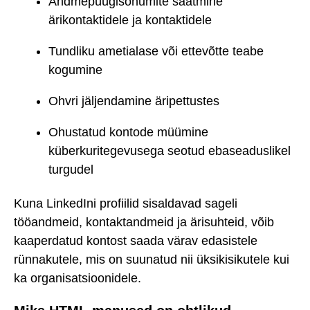
Andmepüügisõnumite saatmine
ärikontaktidele ja kontaktidele
Tundliku ametialase või ettevõtte teabe
kogumine
Ohvri jäljendamine äripettustes
Ohustatud kontode müümine
küberkuritegevusega seotud ebaseaduslikel
turgudel
Kuna LinkedIni profiilid sisaldavad sageli
tööandmeid, kontaktandmeid ja ärisuhteid, võib
kaaperdatud kontost saada värav edasistele
rünnakutele, mis on suunatud nii üksikisikutele kui
ka organisatsioonidele.