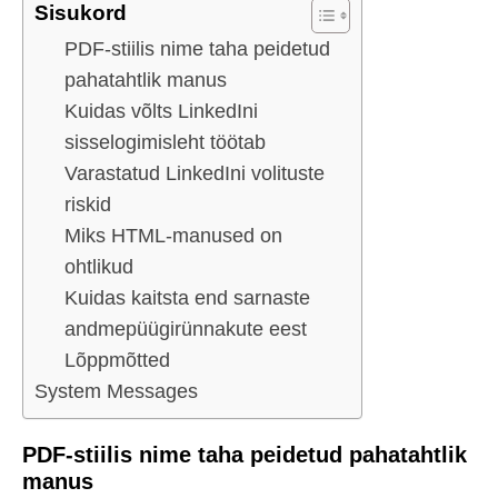
Sisukord
PDF-stiilis nime taha peidetud
pahatahtlik manus
Kuidas võlts LinkedIni
sisselogimisleht töötab
Varastatud LinkedIni volituste
riskid
Miks HTML-manused on
ohtlikud
Kuidas kaitsta end sarnaste
andmepüügirünnakute eest
Lõppmõtted
System Messages
PDF-stiilis nime taha peidetud pahatahtlik
manus