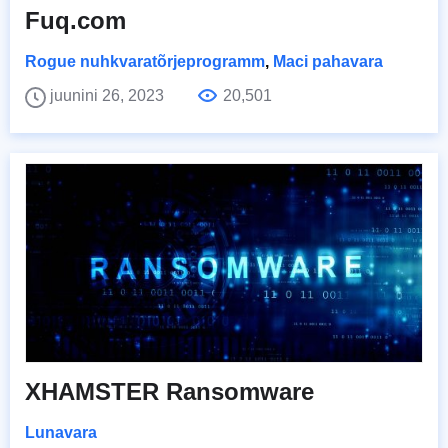
Fuq.com
Rogue nuhkvaratõrjeprogramm
,
Maci pahavara
juunini 26, 2023
20,501
XHAMSTER Ransomware
Lunavara