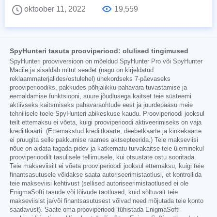
oktoober 11, 2022
19,559
SpyHunteri tasuta prooviperiood: olulised tingimused
SpyHunteri prooviversioon on mõeldud SpyHunter Pro või SpyHunter
Macile ja sisaldab mitut seadet (nagu on kirjeldatud
reklaammaterjalides/ostulehel) ühekordseks 7-päevaseks
prooviperioodiks, pakkudes põhjalikku pahavara tuvastamise ja
eemaldamise funktsiooni, suure jõudlusega kaitset teie süsteemi
aktiivseks kaitsmiseks pahavaraohtude eest ja juurdepääsu meie
tehnilisele toele SpyHunteri abikeskuse kaudu. Prooviperioodi jooksul
teilt ettemaksu ei võeta, kuigi prooviperioodi aktiveerimiseks on vaja
krediitkaarti. (Ettemakstud krediitkaarte, deebetkaarte ja kinkekaarte
ei pruugita selle pakkumise raames aktsepteerida.) Teie makseviisi
nõue on aidata tagada pidev ja katkematu turvakaitse teie üleminekul
prooviperioodilt tasulisele tellimusele, kui otsustate ostu sooritada.
Teie makseviisilt ei võeta prooviperioodi jooksul ettemaksu, kuigi teie
finantsasutusele võidakse saata autoriseerimistaotlusi, et kontrollida
teie makseviisi kehtivust (sellised autoriseerimistaotlused ei ole
EnigmaSofti tasude või lõivude taotlused, kuid sõltuvalt teie
makseviisist ja/või finantsasutusest võivad need mõjutada teie konto
saadavust). Saate oma prooviperioodi tühistada EnigmaSofti