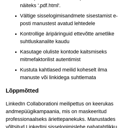
näiteks '.pdf.html'.
Vältige sisselogimisandmete sisestamist e-
posti manustest avatud lehtedele
Kontrollige äripäringuid ettevõtte ametlike
suhtluskanalite kaudu
Kasutage oluliste kontode kaitsmiseks
mitmefaktorilist autentimist
Kustuta kahtlased meilid koheselt ilma
manuste või linkidega suhtlemata
Lõppmõtted
LinkedIn Collaborationi meilipettus on keerukas
andmepüügikampaania, mis on maskeeritud
professionaalseks äriettepanekuks. Manustades
võltsitud LinkedIni sisselogimislehe pahatahtlikku