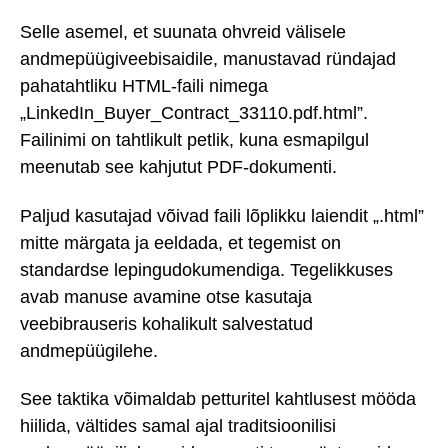
Selle asemel, et suunata ohvreid välisele
andmepüügiveebisaidile, manustavad ründajad
pahatahtliku HTML-faili nimega
„LinkedIn_Buyer_Contract_33110.pdf.html”.
Failinimi on tahtlikult petlik, kuna esmapilgul
meenutab see kahjutut PDF-dokumenti.
Paljud kasutajad võivad faili lõplikku laiendit „.html”
mitte märgata ja eeldada, et tegemist on
standardse lepingudokumendiga. Tegelikkuses
avab manuse avamine otse kasutaja
veebibrauseris kohalikult salvestatud
andmepüügilehe.
See taktika võimaldab petturitel kahtlusest mööda
hiilida, vältides samal ajal traditsioonilisi