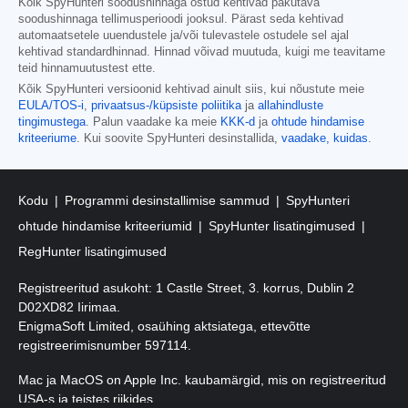
Kõik SpyHunteri soodushinnaga ostud kehtivad pakutava
soodushinnaga tellimusperioodi jooksul. Pärast seda kehtivad
automaatsetele uuendustele ja/või tulevastele ostudele sel ajal
kehtivad standardhinnad. Hinnad võivad muutuda, kuigi me teavitame
teid hinnamuutustest ette.
Kõik SpyHunteri versioonid kehtivad ainult siis, kui nõustute meie
EULA/TOS-i
,
privaatsus-/küpsiste poliitika
ja
allahindluste
tingimustega
. Palun vaadake ka meie
KKK-d
ja
ohtude hindamise
kriteeriume
. Kui soovite SpyHunteri desinstallida,
vaadake, kuidas
.
Kodu
Programmi desinstallimise sammud
SpyHunteri
ohtude hindamise kriteeriumid
SpyHunter lisatingimused
RegHunter lisatingimused
Registreeritud asukoht: 1 Castle Street, 3. korrus, Dublin 2
D02XD82 Iirimaa.
EnigmaSoft Limited, osaühing aktsiatega, ettevõtte
registreerimisnumber 597114.
Mac ja MacOS on Apple Inc. kaubamärgid, mis on registreeritud
USA-s ja teistes riikides.