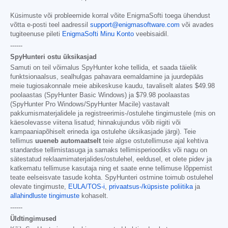
Küsimuste või probleemide korral võite EnigmaSofti toega ühendust
võtta e-posti teel aadressil
support@enigmasoftware.com
või avades
tugiteenuse pileti
EnigmaSofti Minu Konto
veebisaidil.
------
SpyHunteri ostu üksikasjad
Samuti on teil võimalus SpyHunter kohe tellida, et saada täielik
funktsionaalsus, sealhulgas pahavara eemaldamine ja juurdepääs
meie tugiosakonnale meie abikeskuse kaudu, tavaliselt alates
$49.98
poolaastas (SpyHunter Basic Windows) ja
$79.98
poolaastas
(SpyHunter Pro Windows/SpyHunter Macile) vastavalt
pakkumismaterjalidele ja registreerimis-/ostulehe tingimustele (mis on
käesolevasse viitena lisatud; hinnakujundus võib riigiti või
kampaaniapõhiselt erineda iga ostulehe üksikasjade järgi). Teie
tellimus
uueneb automaatselt
teie algse ostutellimuse ajal kehtiva
standardse tellimistasuga ja samaks tellimisperioodiks või nagu on
sätestatud reklaamimaterjalides/ostulehel, eeldusel, et olete pidev ja
katkematu tellimuse kasutaja ning et saate enne tellimuse lõppemist
teate eelseisvate tasude kohta. SpyHunteri ostmine toimub ostulehel
olevate tingimuste,
EULA/TOS-i
,
privaatsus-/küpsiste poliitika
ja
allahindluste tingimuste
kohaselt.
------
Üldtingimused