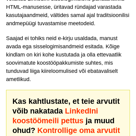
HTML-manusesse, üritavad ründajad varastada
kasutajaandmeid, vältides samal ajal traditsioonilisi
andmepüügi tuvastamise meetodeid.
Saajad ei tohiks neid e-kirju usaldada, manust
avada ega sisselogimisandmeid esitada. Kõige
kindlam on kiri kohe kustutada ja olla ettevaatlik
soovimatute koostööpakkumiste suhtes, mis
tunduvad liiga kiireloomulised või ebatavaliselt
ametlikud.
Kas kahtlustate, et teie arvutit
võib nakatada
LinkedIni
koostöömeili pettus
ja muud
ohud?
Kontrollige oma arvutit