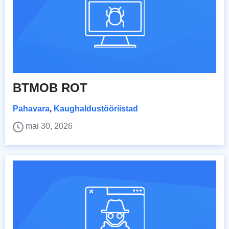
BTMOB ROT
Pahavara
,
Kaughaldustööriistad
mai 30, 2026