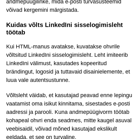
andmepüügilinke, mida e-posti turvasüsteemid
võivad kergemini märgistada.
Kuidas võlts LinkedIni sisselogimisleht
töötab
Kui HTML-manus avatakse, kuvatakse ohvrile
võltsitud LinkedIni sisselogimisleht. Leht imiteerib
LinkedIni välimust, kasutades kopeeritud
brändingut, logosid ja tuttavaid disainielemente, et
luua vale autentsustunne.
Võltsleht väidab, et kasutajad peavad enne lepingu
vaatamist oma isikut kinnitama, sisestades e-posti
aadressi ja parooli. Kuna andmepüügivorm töötab
kohapeal ohvri enda seadmes, mitte kaugel asuval
veebisaidil, võivad mõned kasutajad ekslikult
eeldada, et see on turvaline.