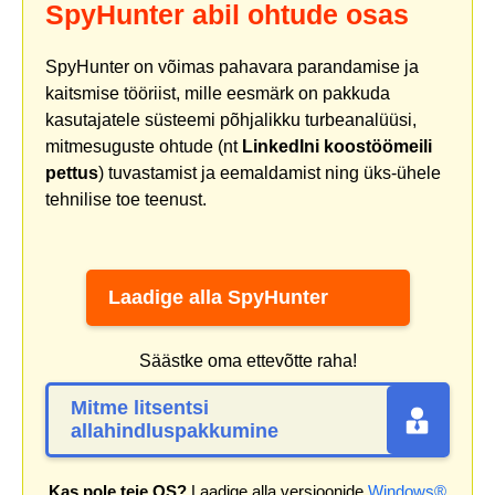
SpyHunter abil ohtude osas
SpyHunter on võimas pahavara parandamise ja
kaitsmise tööriist, mille eesmärk on pakkuda
kasutajatele süsteemi põhjalikku turbeanalüüsi,
mitmesuguste ohtude (nt
LinkedIni koostöömeili
pettus
) tuvastamist ja eemaldamist ning üks-ühele
tehnilise toe teenust.
Laadige alla SpyHunter
Säästke oma ettevõtte raha!
Mitme litsentsi
allahindluspakkumine
Kas pole teie OS?
Laadige alla versioonide
Windows®