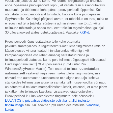
veebisaidi jaotises „Minu konto“ või võttes EnigmaSoftiga ühendust
enne 7-päevase prooviperioodi lõppu, et vältida tasu sissenõutavaks
muutumist ja töötlemist kohe pärast prooviperioodi lõppemist. Kui
otsustate prooviperioodi ajal tühistada, kaotate kohe juurdepääsu
SpyHunterile. Kui mingil põhjusel arvate, et töödeldud on tasu, mida te
ei soovinud teha (näiteks süsteemi administreerimise tõttu), võite
tellimuse tühistada ja saada tasu eest täieliku tagasimakse igal ajal
30 päeva jooksul alates ostukuupäevast. Vaadake
KKK-d
.
Prooviperioodi lõpus esitatakse teile kohe ettemaks
pakkumismaterjalides ja registreerimis-/ostulehe tingimustes (mis on
käesolevasse viitena lisatud; hinnakujundus võib riigiti või
kampaaniapõhiselt ostulehelt erineda) sätestatud hinna ja
tellimusperioodi ulatuses, kui te pole tellimust õigeaegselt tühistanud.
Hind algab tavaliselt
$79.98
poolaastas (SpyHunter Pro
Windows/SpyHunter Macile). Teie ostetud tellimus
uuendatakse
automaatselt
vastavalt registreerimis-/ostulehe tingimustele, mis
näevad ette automaatse uuendamise teie algse ostu ajal kehtiva
standardse tellimustasu alusel ja samaks tellimusperioodiks või nagu
on sätestatud reklaamimaterjalides/ostulehelt, eeldusel, et olete pidev
ja katkematu tellimuse kasutaja. Lisateavet leiate ostulehelt.
Prooviperiood kuulub käesolevate tingimuste, teie nõusoleku
EULA/TOS-i,
privaatsus-/küpsiste poliitika
ja
allahindluste
tingimustega
alla. Kui soovite SpyHunteri desinstallida,
vaadake,
kuidas
.