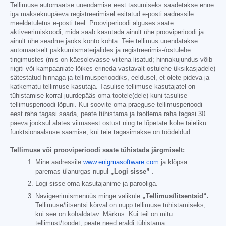
Tellimuse automaatse uuendamise eest tasumiseks saadetakse enne
iga maksekuupäeva registreerimisel esitatud e-posti aadressile
meeldetuletus e-posti teel. Prooviperioodi alguses saate
aktiveerimiskoodi, mida saab kasutada ainult ühe prooviperioodi ja
ainult ühe seadme jaoks konto kohta. Teie tellimus uuendatakse
automaatselt pakkumismaterjalides ja registreerimis-/ostulehe
tingimustes (mis on käesolevasse viitena lisatud; hinnakujundus võib
riigiti või kampaaniate lõikes erineda vastavalt ostulehe üksikasjadele)
sätestatud hinnaga ja tellimusperioodiks, eeldusel, et olete pideva ja
katkematu tellimuse kasutaja. Tasulise tellimuse kasutajatel on
tühistamise korral juurdepääs oma tootele(dele) kuni tasulise
tellimusperioodi lõpuni. Kui soovite oma praeguse tellimusperioodi
eest raha tagasi saada, peate tühistama ja taotlema raha tagasi 30
päeva jooksul alates viimasest ostust ning te lõpetate kohe täieliku
funktsionaalsuse saamise, kui teie tagasimakse on töödeldud.
Tellimuse või prooviperioodi saate tühistada järgmiselt:
Mine aadressile
www.enigmasoftware.com
ja klõpsa
paremas ülanurgas nupul
„Logi sisse”
.
Logi sisse oma kasutajanime ja parooliga.
Navigeerimismenüüs minge valikule
„Tellimus/litsentsid“.
Tellimuse/litsentsi kõrval on nupp tellimuse tühistamiseks,
kui see on kohaldatav. Märkus. Kui teil on mitu
tellimust/toodet, peate need eraldi tühistama.