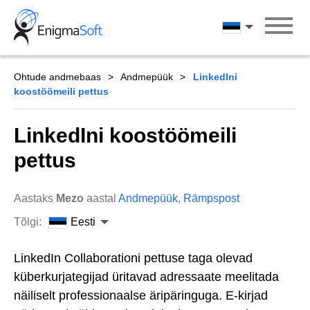
Skip
to
Eesti
content
Ohtude andmebaas
Andmepüük
LinkedIni
koostöömeili pettus
LinkedIni koostöömeili
pettus
Aastaks
Mezo
aastal
Andmepüük
,
Rämpspost
Tõlgi:
Eesti
LinkedIn Collaborationi pettuse taga olevad
küberkurjategijad üritavad adressaate meelitada
näiliselt professionaalse äripäringuga. E-kirjad