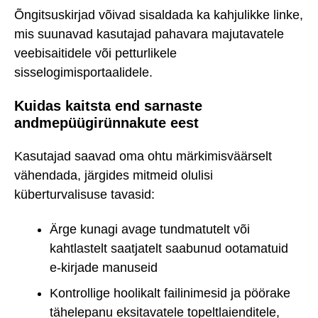
Õngitsuskirjad võivad sisaldada ka kahjulikke linke,
mis suunavad kasutajad pahavara majutavatele
veebisaitidele või petturlikele
sisselogimisportaalidele.
Kuidas kaitsta end sarnaste
andmepüügirünnakute eest
Kasutajad saavad oma ohtu märkimisväärselt
vähendada, järgides mitmeid olulisi
küberturvalisuse tavasid:
Ärge kunagi avage tundmatutelt või
kahtlastelt saatjatelt saabunud ootamatuid
e-kirjade manuseid
Kontrollige hoolikalt failinimesid ja pöörake
tähelepanu eksitavatele topeltlaienditele,