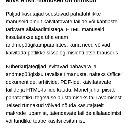
Miks HTML-manused on ohtlikud
Paljud kasutajad seostavad pahatahtlikke
manuseid ainult käivitatavate failide või kahtlaste
tarkvara allalaadimistega. HTML-manuseid
kasutatakse aga üha enam
andmepüügikampaaniates, kuna need võivad
käivitada petlikke sisselogimislehti otse brauseris.
Küberkurjategijad levitavad pahavara ja
andmepüügisisu tavaliselt manuste, näiteks Office'i
dokumentide, arhiivide, PDF-ide, käivitatavate
failide ja HTML-failide kaudu. Mõnel juhul piisab
pahatahtliku tegevuse alustamiseks faili avamisest.
Teised rünnakud võivad nõuda kasutajatelt
makrode lubamist, täiendavate failide allalaadimist
või tundliku teabe käsitsi esitamist.