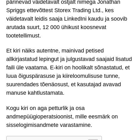
pärinevad väidetavalt ostjalt nimega Jonathan
Spriggs ettevõttest Storex Trading Ltd., kes
väidetavalt leidis saaja LinkedIni kaudu ja soovib
arutada suurt, 12 000 ühikust koosnevat
tootetellimust.
Et kiri näiks autentne, mainivad petised
allkirjastatud lepingut ja julgustavad saajaid lisatud
faili üle vaatama. E-kiri on hoolikalt sõnastatud, et
luua õiguspärasuse ja kiireloomulisuse tunne,
suurendades tõenäosust, et kasutajad avavad
manuse kahtlustamata.
Kogu kiri on aga petturlik ja osa
andmepüügioperatsioonist, mille eesmärk on
sisselogimisandmete varastamine.