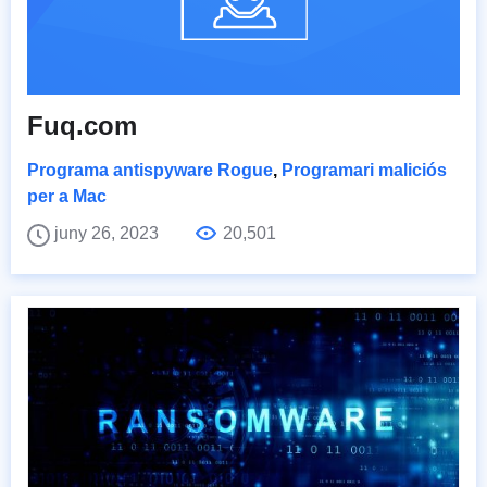
Fuq.com
Programa antispyware Rogue
,
Programari maliciós
per a Mac
juny 26, 2023
20,501