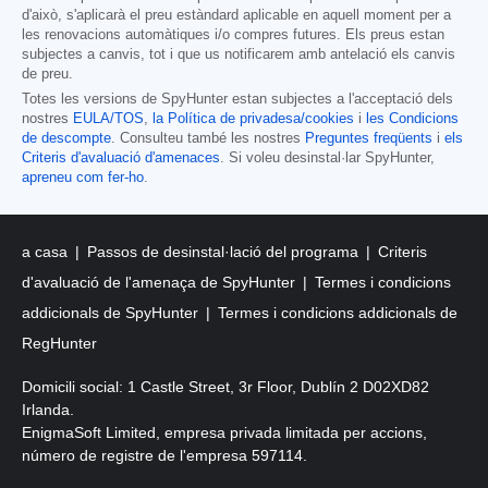
d'això, s'aplicarà el preu estàndard aplicable en aquell moment per a
les renovacions automàtiques i/o compres futures. Els preus estan
subjectes a canvis, tot i que us notificarem amb antelació els canvis
de preu.
Totes les versions de SpyHunter estan subjectes a l'acceptació dels
nostres
EULA/TOS
,
la Política de privadesa/cookies
i
les Condicions
de descompte
. Consulteu també les nostres
Preguntes freqüents
i
els
Criteris d'avaluació d'amenaces
. Si voleu desinstal·lar SpyHunter,
apreneu com fer-ho
.
a casa
Passos de desinstal·lació del programa
Criteris
d'avaluació de l'amenaça de SpyHunter
Termes i condicions
addicionals de SpyHunter
Termes i condicions addicionals de
RegHunter
Domicili social: 1 Castle Street, 3r Floor, Dublín 2 D02XD82
Irlanda.
EnigmaSoft Limited, empresa privada limitada per accions,
número de registre de l'empresa 597114.