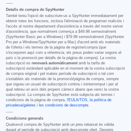
------
Detalls de compra de SpyHunter
També teniu l'opció de subscriure-us a SpyHunter immediatament per
obtenir totes les funcions, inclosa l'eliminació de programari maliciós i
l'accés al nostre departament d'assistència a través del nostre servei
d'assistència, que normalment comença a
$49.98
semestralment
(SpyHunter Basic per a Windows) i
$79.98
semestralment (SpyHunter
Pro per a Windows/SpyHunter per a Mac) d'acord amb els materials
de l'oferta i els termes de la pàgina de registre/compra (que
s'incorporen aquí com a referència; els preus poden variar segons el
país o la promoció per detalls de la pàgina de compra). La vostra
subscripció es
renovarà automàticament
amb la tarifa de
subscripció estàndard aplicable en el moment de la vostra subscripció
de compra original i pel mateix període de subscripció o tal com
s'estableix als materials de la promoció/pàgina de compra, sempre
que sigueu un usuari de subscripció continu i ininterromput i per al
qual rebreu un avís dels propers càrrecs abans que venci la vostra
subscripció. La compra de SpyHunter està subjecta als termes i
condicions de la pàgina de compra,
l'EULA/TOS
,
la política de
privadesa/galetes
i
les condicions de descompte
.
------
Condicions generals
Qualsevol compra de SpyHunter amb un preu rebaixat és vàlida
durant el període de subscripció amb descompte ofert. Després