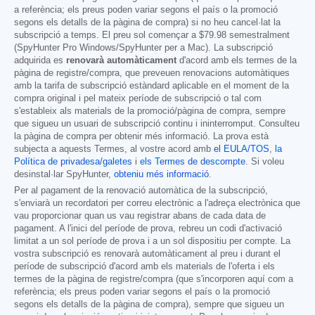
a referència; els preus poden variar segons el país o la promoció
segons els detalls de la pàgina de compra) si no heu cancel·lat la
subscripció a temps. El preu sol començar a
$79.98
semestralment
(SpyHunter Pro Windows/SpyHunter per a Mac). La subscripció
adquirida es
renovarà automàticament
d'acord amb els termes de la
pàgina de registre/compra, que preveuen renovacions automàtiques
amb la tarifa de subscripció estàndard aplicable en el moment de la
compra original i pel mateix període de subscripció o tal com
s'estableix als materials de la promoció/pàgina de compra, sempre
que sigueu un usuari de subscripció continu i ininterromput. Consulteu
la pàgina de compra per obtenir més informació. La prova està
subjecta a aquests Termes, al vostre acord amb
el EULA/TOS
,
la
Política de privadesa/galetes
i
els Termes de descompte
. Si voleu
desinstal·lar SpyHunter,
obteniu més informació
.
Per al pagament de la renovació automàtica de la subscripció,
s'enviarà un recordatori per correu electrònic a l'adreça electrònica que
vau proporcionar quan us vau registrar abans de cada data de
pagament. A l'inici del període de prova, rebreu un codi d'activació
limitat a un sol període de prova i a un sol dispositiu per compte. La
vostra subscripció es renovarà automàticament al preu i durant el
període de subscripció d'acord amb els materials de l'oferta i els
termes de la pàgina de registre/compra (que s'incorporen aquí com a
referència; els preus poden variar segons el país o la promoció
segons els detalls de la pàgina de compra), sempre que sigueu un