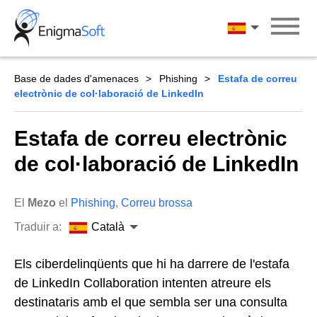
Skip
to
Català
content
Base de dades d'amenaces
Phishing
Estafa de correu
electrònic de col·laboració de LinkedIn
Estafa de correu electrònic
de col·laboració de LinkedIn
El
Mezo
el
Phishing
,
Correu brossa
Traduir a:
Català
Els ciberdelinqüents que hi ha darrere de l'estafa
de LinkedIn Collaboration intenten atreure els
destinataris amb el que sembla ser una consulta