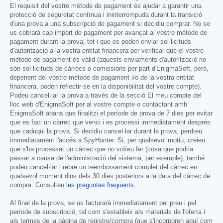
El requisit del vostre mètode de pagament és ajudar a garantir una
protecció de seguretat contínua i ininterrompuda durant la transició
d'una prova a una subscripció de pagament si decidiu comprar. No se
us cobrarà cap import de pagament per avançat al vostre mètode de
pagament durant la prova, tot i que es poden enviar sol·licituds
d'autorització a la vostra entitat financera per verificar que el vostre
mètode de pagament és vàlid (aquests enviaments d'autorització no
són sol·licituds de càrrecs o comissions per part d'EnigmaSoft, però,
depenent del vostre mètode de pagament i/o de la vostra entitat
financera, poden reflectir-se en la disponibilitat del vostre compte).
Podeu cancel·lar la prova a través de la secció El meu compte del
lloc web d'EnigmaSoft per al vostre compte o contactant amb
EnigmaSoft abans que finalitzi el període de prova de 7 dies per evitar
que es faci un càrrec que venci i es processi immediatament després
que caduqui la prova. Si decidiu cancel·lar durant la prova, perdreu
immediatament l'accés a SpyHunter. Si, per qualsevol motiu, creieu
que s'ha processat un càrrec que no volíeu fer (cosa que podria
passar a causa de l'administració del sistema, per exemple), també
podeu cancel·lar i rebre un reemborsament complet del càrrec en
qualsevol moment dins dels 30 dies posteriors a la data del càrrec de
compra. Consulteu
les preguntes freqüents
.
Al final de la prova, se us facturarà immediatament pel preu i pel
període de subscripció, tal com s'estableix als materials de l'oferta i
als termes de la pàgina de registre/compra (que s'incorporen aquí com