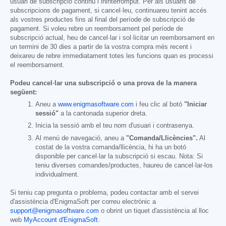
usuari de subscripció continu i ininterromput. Per als usuaris de
subscripcions de pagament, si cancel·leu, continuareu tenint accés
als vostres productes fins al final del període de subscripció de
pagament. Si voleu rebre un reemborsament pel període de
subscripció actual, heu de cancel·lar i sol·licitar un reemborsament en
un termini de 30 dies a partir de la vostra compra més recent i
deixareu de rebre immediatament totes les funcions quan es processi
el reemborsament.
Podeu cancel·lar una subscripció o una prova de la manera
següent:
Aneu a
www.enigmasoftware.com
i feu clic al botó
"Iniciar
sessió"
a la cantonada superior dreta.
Inicia la sessió amb el teu nom d'usuari i contrasenya.
Al menú de navegació, aneu a
"Comanda/Llicències".
Al
costat de la vostra comanda/llicència, hi ha un botó
disponible per cancel·lar la subscripció si escau. Nota: Si
teniu diverses comandes/productes, haureu de cancel·lar-los
individualment.
Si teniu cap pregunta o problema, podeu contactar amb el servei
d'assistència d'EnigmaSoft per correu electrònic a
support@enigmasoftware.com
o obrint un tiquet d'assistència al lloc
web
MyAccount d'EnigmaSoft
.