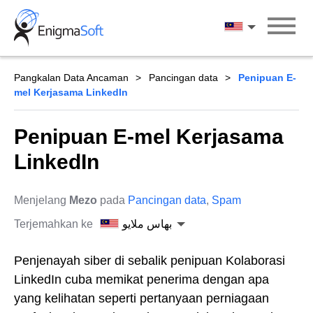
Skip
to
بهاس ملايو
content
Pangkalan Data Ancaman
Pancingan data
Penipuan E-
mel Kerjasama LinkedIn
Penipuan E-mel Kerjasama
LinkedIn
Menjelang
Mezo
pada
Pancingan data
,
Spam
Terjemahkan ke
بهاس ملايو
Penjenayah siber di sebalik penipuan Kolaborasi
LinkedIn cuba memikat penerima dengan apa
yang kelihatan seperti pertanyaan perniagaan