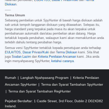
Diskaun
.
------
Terma Umum
Sebarang pembelian untuk SpyHunter di bawah harga diskaun adalah
sah untuk tempoh langganan diskaun yang ditawarkan. Selepas itu,
harga standard yang terpakai pada masa itu akan terpakai untuk
pembaharuan automatik dan/atau pembelian akan datang. Harga
tertakluk kepada perubahan, walaupun kami akan memaklumkan anda
terlebih dahulu tentang perubahan harga.
Semua versi SpyHunter tertakluk kepada persetujuan anda terhadap
EULA/TOS
,
Dasar Privasi/Kuki
dan
Terma Diskaun
kami. Sila lihat
juga
Soalan Lazim
dan
Kriteria Penilaian Ancaman
kami. Jika anda
ingin menyahpasang SpyHunter,
ketahui caranya
.
Rumah
Langkah Nyahpasang Program
Kriteria Penilaian
Ancaman SpyHunter
Terma dan Syarat Tambahan SpyHunter
Terma dan Syarat Tambahan RegHunter
Pejabat Berdaftar: 1 Castle Street, 3rd Floor, Dublin 2 D02XD82
Ireland.