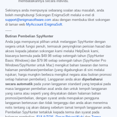
membatalkannya secara individu.
Sekiranya anda mempunyai sebarang soalan atau masalah, anda
boleh menghubungi Sokongan EnigmaSoft melalui e-mel di
support@enigmasoftware.com
atau dengan membuka tiket sokongan
di laman web
MyAccount EnigmaSoft
.
------
Butiran Pembelian SpyHunter
Anda juga mempunyai pilihan untuk melanggan SpyHunter dengan
segera untuk fungsi penuh, termasuk penyingkiran perisian hasad dan
akses kepada jabatan sokongan kami melalui HelpDesk kami,
biasanya bermula pada
$49.98
setiap setengah tahun (SpyHunter
Basic Windows) dan
$79.98
setiap setengah tahun (SpyHunter Pro
Windows/SpyHunter untuk Mac) mengikut bahan tawaran dan terma
halaman pendaftaran/pembelian (yang digabungkan di sini melalui
rujukan; harga mungkin berbeza mengikut negara atau butiran promosi
setiap halaman pembelian). Langganan anda akan
diperbaharui
secara automatik
pada yuran langganan standard yang terpakai pada
masa langganan pembelian asal anda dan untuk tempoh langganan
yang sama atau seperti yang dinyatakan dalam halaman bahan
promosi/pembelian, dengan syarat anda merupakan pengguna
langganan berterusan dan tidak terganggu dan anda akan menerima
notis tentang caj akan datang sebelum tamat tempoh langganan anda.
Pembelian SpyHunter tertakluk kepada terma dan syarat pada
halaman pembelian,
EULA/TOS
,
Dasar Privasi/Kuki
dan
Terma