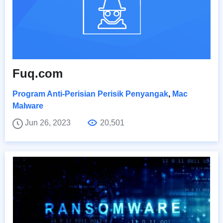
Fuq.com
Program Anti-Perisian Perisik Penyangak
,
Mac
Malware
Jun 26, 2023
20,501