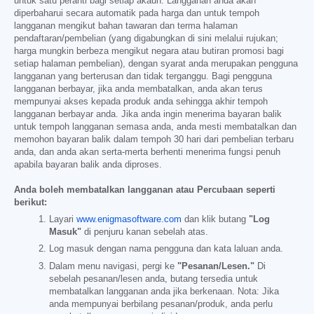
untuk satu peranti bagi setiap akaun. Langganan anda akan
diperbaharui secara automatik pada harga dan untuk tempoh
langganan mengikut bahan tawaran dan terma halaman
pendaftaran/pembelian (yang digabungkan di sini melalui rujukan;
harga mungkin berbeza mengikut negara atau butiran promosi bagi
setiap halaman pembelian), dengan syarat anda merupakan pengguna
langganan yang berterusan dan tidak terganggu. Bagi pengguna
langganan berbayar, jika anda membatalkan, anda akan terus
mempunyai akses kepada produk anda sehingga akhir tempoh
langganan berbayar anda. Jika anda ingin menerima bayaran balik
untuk tempoh langganan semasa anda, anda mesti membatalkan dan
memohon bayaran balik dalam tempoh 30 hari dari pembelian terbaru
anda, dan anda akan serta-merta berhenti menerima fungsi penuh
apabila bayaran balik anda diproses.
Anda boleh membatalkan langganan atau Percubaan seperti
berikut:
Layari
www.enigmasoftware.com
dan klik butang
"Log
Masuk"
di penjuru kanan sebelah atas.
Log masuk dengan nama pengguna dan kata laluan anda.
Dalam menu navigasi, pergi ke
"Pesanan/Lesen."
Di
sebelah pesanan/lesen anda, butang tersedia untuk
membatalkan langganan anda jika berkenaan. Nota: Jika
anda mempunyai berbilang pesanan/produk, anda perlu