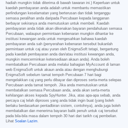
hadiah mungkin tidak diterima di bawah tawaran ini.) Keperluan untuk
kaedah pembayaran anda adalah untuk membantu memastikan
perlindungan keselamatan yang berterusan dan tidak terganggu
semasa peralihan anda daripada Percubaan kepada langganan
berbayar sekiranya anda memutuskan untuk membeli. Kaedah
pembayaran anda tidak akan dikenakan bayaran pendahuluan semasa
Percubaan, walaupun permintaan kebenaran mungkin dihantar ke
institusi kewangan anda untuk mengesahkan bahawa kaedah
pembayaran anda sah (penyerahan kebenaran tersebut bukanlah
permintaan untuk caj atau yuran oleh EnigmaSoft tetapi, bergantung
pada kaedah pembayaran anda dan/atau institusi kewangan anda,
mungkin mencerminkan ketersediaan akaun anda). Anda boleh
membatalkan Percubaan anda melalui bahagian MyAccount di laman
web EnigmaSoft untuk akaun anda atau dengan menghubungi
EnigmaSoft sebelum tamat tempoh Percubaan 7 hari bagi
mengelakkan caj yang perlu dibayar dan diproses serta-merta selepas
Percubaan anda tamat tempoh. Jika anda memutuskan untuk
membatalkan semasa Percubaan anda, anda akan serta-merta
kehilangan akses kepada SpyHunter. Jika, atas apa-apa sebab, anda
percaya caj telah diproses yang anda tidak ingin buat (yang boleh
berlaku berdasarkan pentadbiran sistem, contohnya), anda juga boleh
membatalkan dan menerima bayaran balik penuh untuk caj tersebut
pada bila-bila masa dalam tempoh 30 hari dari tarikh caj pembelian.
Lihat
Soalan Lazim
.