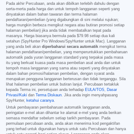
Pada akhir Percubaan, anda akan dibilkan terlebih dahulu dengan
serta-merta pada harga dan untuk tempoh langganan seperti yang
dinyatakan dalam bahan tawaran dan terma halaman
pendaftaran/pembelian (yang digabungkan di sini melalui rujukan;
harga mungkin berbeza mengikut negara atau butiran promosi setiap
halaman pembelian) jika anda tidak membatalkan tepat pada
masanya. Harga biasanya bermula pada
$79.98
setiap dua kali
setahun (SpyHunter Pro Windows/SpyHunter untuk Mac). Langganan
yang anda beli akan
diperbaharui secara automatik
mengikut terma
halaman pendaftaran/pembelian, yang memperuntukkan pembaharuan
automatik pada yuran langganan standard yang terpakai pada masa
itu yang berkuat kuasa pada masa pembelian asal anda dan untuk
tempoh masa langganan yang sama atau seperti yang dinyatakan
dalam bahan promosi/halaman pembelian, dengan syarat anda
merupakan pengguna langganan berterusan dan tidak terganggu. Sila
lihat halaman pembelian untuk butiran lanjut. Percubaan tertakluk
kepada Terma ini, persetujuan anda terhadap
EULA/TOS
,
Dasar
Privasi/Kuki
dan
Terma Diskaun
. Jika anda ingin menyahpasang
SpyHunter,
ketahui caranya
.
Untuk pembayaran pembaharuan automatik langganan anda,
peringatan e-mel akan dihantar ke alamat e-mel yang anda berikan
semasa mendaftar sebelum setiap tarikh pembayaran. Pada
permulaan percubaan anda, anda akan menerima kod pengaktifan
yang terhad untuk digunakan hanya untuk satu Percubaan dan hanya