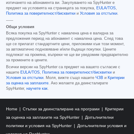
изтичането на абонамента ви. Закупуването на SpyHunter е
предмет на условията на страницата за покупка,
EULA/TOS
,
Политика за поверителност/бисквитки
и
Условия за отстъпки
.
------
Общи условия
Всяка покупка на SpyHunter с намалена цена е валидна за
предложения период на абонамент с намалена цена. След това
ще се прилагат стандартните цени, приложими към този момент,
за автоматично подновяване и/или бъдещи покупки. Цените
подлежат на промяна, въпреки че ще ви уведомим предварително
за промените в цените.
Всички версии на SpyHunter са предмет на вашето съгласие с
нашите
EULA/TOS
,
Политика за поверителност/бисквитки
и
Условия за отстъпки
. Моля, вижте също нашите
ЧЗВ
и
Критерии
за оценка на заплахите
. Ако желаете да деинсталирате
SpyHunter,
научете как
.
Home
Стъпки за деинсталиране на програми
Критерии
за оценка на заплахите на SpyHunter
Допълнителни
политики и условия на SpyHunter
Допълнителни условия и
условия на RegHunter