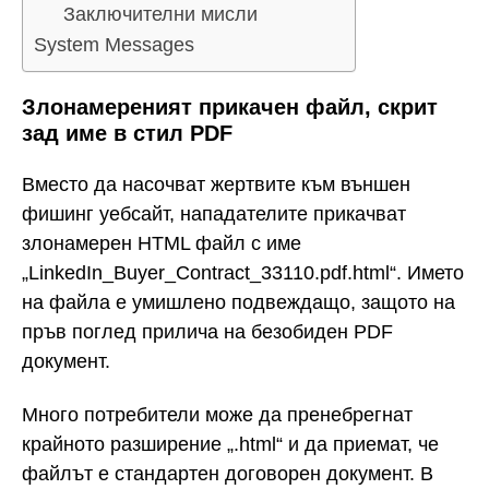
Заключителни мисли
System Messages
Злонамереният прикачен файл, скрит
зад име в стил PDF
Вместо да насочват жертвите към външен
фишинг уебсайт, нападателите прикачват
злонамерен HTML файл с име
„LinkedIn_Buyer_Contract_33110.pdf.html“. Името
на файла е умишлено подвеждащо, защото на
пръв поглед прилича на безобиден PDF
документ.
Много потребители може да пренебрегнат
крайното разширение „.html“ и да приемат, че
файлът е стандартен договорен документ. В