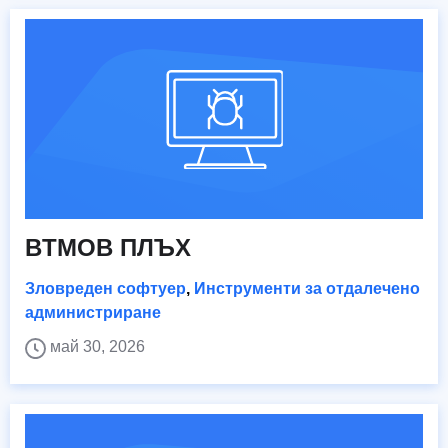
BTMOB ПЛЪХ
Зловреден софтуер
,
Инструменти за отдалечено
администриране
май 30, 2026