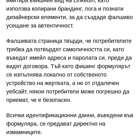
имитира външния вид на LinkedIn, като
използва копирани брандинг, лога и познати
дизайнерски елементи, за да създаде фалшиво
усещане за автентичност.
Фалшивата страница твърди, че потребителите
трябва да потвърдят самоличността си, като
въведат имейл адреса и паролата си, преди да
видят договора. Тъй като фишинг формулярът
се изпълнява локално от собственото
устройство на жертвата, а не от отдалечен
уебсайт, някои потребители може погрешно да
приемат, че е безопасен.
Всички идентификационни данни, въведени във
формуляра, се предават директно на
измамниците.