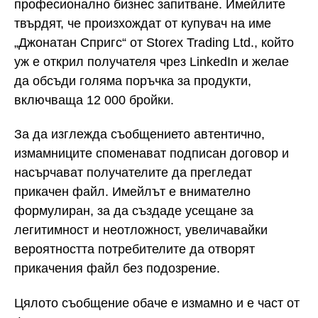
професионално бизнес запитване. Имейлите
твърдят, че произхождат от купувач на име
„Джонатан Спригс“ от Storex Trading Ltd., който
уж е открил получателя чрез LinkedIn и желае
да обсъди голяма поръчка за продукти,
включваща 12 000 бройки.
За да изглежда съобщението автентично,
измамниците споменават подписан договор и
насърчават получателите да прегледат
прикачен файл. Имейлът е внимателно
формулиран, за да създаде усещане за
легитимност и неотложност, увеличавайки
вероятността потребителите да отворят
прикачения файл без подозрение.
Цялото съобщение обаче е измамно и е част от