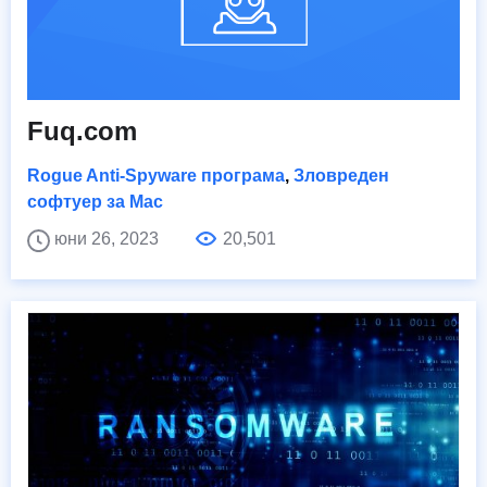
Fuq.com
Rogue Anti-Spyware програма
,
Зловреден
софтуер за Mac
юни 26, 2023
20,501