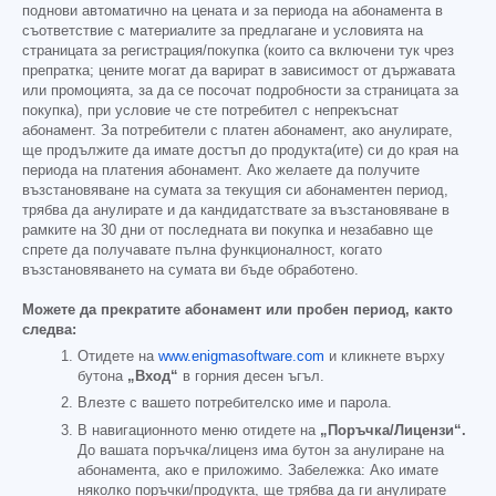
поднови автоматично на цената и за периода на абонамента в
съответствие с материалите за предлагане и условията на
страницата за регистрация/покупка (които са включени тук чрез
препратка; цените могат да варират в зависимост от държавата
или промоцията, за да се посочат подробности за страницата за
покупка), при условие че сте потребител с непрекъснат
абонамент. За потребители с платен абонамент, ако анулирате,
ще продължите да имате достъп до продукта(ите) си до края на
периода на платения абонамент. Ако желаете да получите
възстановяване на сумата за текущия си абонаментен период,
трябва да анулирате и да кандидатствате за възстановяване в
рамките на 30 дни от последната ви покупка и незабавно ще
спрете да получавате пълна функционалност, когато
възстановяването на сумата ви бъде обработено.
Можете да прекратите абонамент или пробен период, както
следва:
Отидете на
www.enigmasoftware.com
и кликнете върху
бутона
„Вход“
в горния десен ъгъл.
Влезте с вашето потребителско име и парола.
В навигационното меню отидете на
„Поръчка/Лицензи“.
До вашата поръчка/лиценз има бутон за анулиране на
абонамента, ако е приложимо. Забележка: Ако имате
няколко поръчки/продукта, ще трябва да ги анулирате