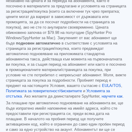
незабавно на цената и за периода на абонамента, както е
посочено в материалите за предлагане и условията на страницата
за регистрация/покупка (които са включени тук чрез препратка;
цените могат да варират в зависимост от държавата или
промоцията, за да се посочат подробности на страницата за
покупка), ако не сте го анулирали своевременно. Цената
обикновено започва от
$79.98
на полугодие (SpyHunter Pro
Windows/SpyHunter за Mac). Закупеният от вас абонамент ще
бъде
подновен автоматично
в съответствие с условията на
страницата за регистрация/покупка, които предвиждат
автоматично подновяване на приложимата стандартна
абонаментна такса, действаща към момента на първоначалната
ви покупка, и за същия период на абонамент или както е посочено
в промоционалните материали/страницата за покупка, при
условие че сте потребител с непрекъснат абонамент. Моля, вижте
страницата за покупка за подробности. Пробният период е
предмет на настоящите Условия, вашето съгласие с
EULA/TOS
,
Политиката за поверителност/бисквитките
и
Условията за
отстъпка
. Ако желаете да деинсталирате SpyHunter,
научете как
.
За плащане при автоматично подновяване на абонамента ви, ще
бъде изпратено имейл напомняне на имейл адреса, който сте
предоставили при регистрацията си, преди всяка дата на
плащане. В началото на пробния период ще получите
активационен код, който е ограничен до само един пробен период
и само за едно устройство на акаунт. Абонаментът ви ще се