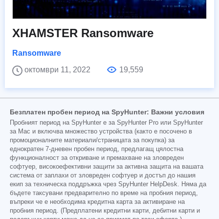
XHAMSTER Ransomware
Ransomware
октомври 11, 2022
19,559
Безплатен пробен период на SpyHunter: Важни условия
Пробният период на SpyHunter е за SpyHunter Pro или SpyHunter
за Mac и включва множество устройства (както е посочено в
промоционалните материали/страницата за покупка) за
еднократен 7-дневен пробен период, предлагащ цялостна
функционалност за откриване и премахване на зловреден
софтуер, високоефективни защити за активна защита на вашата
система от заплахи от зловреден софтуер и достъп до нашия
екип за техническа поддръжка чрез SpyHunter HelpDesk. Няма да
бъдете таксувани предварително по време на пробния период,
въпреки че е необходима кредитна карта за активиране на
пробния период. (Предплатени кредитни карти, дебитни карти и