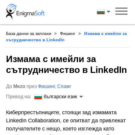
Skip
to
български ези
content
База данни за заплахи
Фишинг
Измама с имейли за
сътрудничество в LinkedIn
Измама с имейли за
сътрудничество в LinkedIn
До
Mezo
през
Фишинг
,
Спам
г
Превод на:
български език
Киберпрестъпниците, стоящи зад измамата
LinkedIn Collaboration, се опитват да привлекат
получателите с нещо, което изглежда като