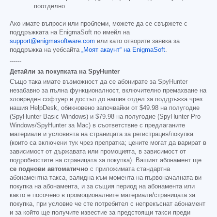
поотделно.
Ако имате въпроси или проблеми, можете да се свържете с
поддръжката на EnigmaSoft по имейл на
support@enigmasoftware.com
или като отворите заявка за
поддръжка на уебсайта
„Моят акаунт“ на EnigmaSoft
.
------
Детайли за покупката на SpyHunter
Също така имате възможност да се абонирате за SpyHunter
незабавно за пълна функционалност, включително премахване на
зловреден софтуер и достъп до нашия отдел за поддръжка чрез
нашия HelpDesk, обикновено започвайки от
$49.98
на полугодие
(SpyHunter Basic Windows) и
$79.98
на полугодие (SpyHunter Pro
Windows/SpyHunter за Mac) в съответствие с предлаганите
материали и условията на страницата за регистрация/покупка
(които са включени тук чрез препратка; цените могат да варират в
зависимост от държавата или промоцията, в зависимост от
подробностите на страницата за покупка). Вашият абонамент ще
се поднови автоматично
с приложимата стандартна
абонаментна такса, валидна към момента на първоначалната ви
покупка на абонамента, и за същия период на абонамента или
както е посочено в промоционалните материали/страницата за
покупка, при условие че сте потребител с непрекъснат абонамент
и за който ще получите известие за предстоящи такси преди