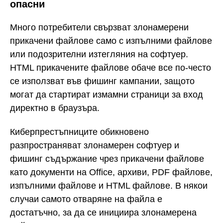
опасни
Много потребители свързват злонамерени
прикачени файлове само с изпълними файлове
или подозрителни изтегляния на софтуер.
HTML прикачените файлове обаче все по-често
се използват във фишинг кампании, защото
могат да стартират измамни страници за вход
директно в браузъра.
Киберпрестъпниците обикновено
разпространяват злонамерен софтуер и
фишинг съдържание чрез прикачени файлове
като документи на Office, архиви, PDF файлове,
изпълними файлове и HTML файлове. В някои
случаи самото отваряне на файла е
достатъчно, за да се инициира злонамерена