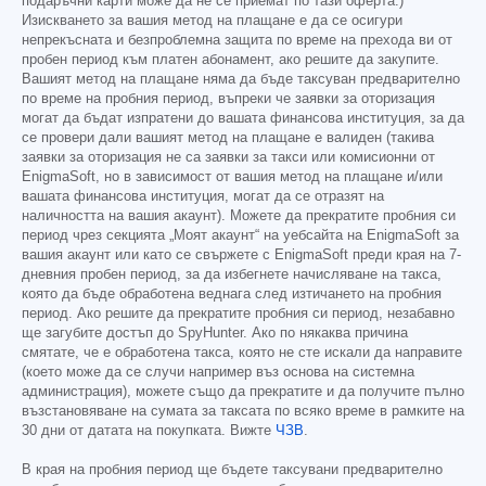
подаръчни карти може да не се приемат по тази оферта.)
Изискването за вашия метод на плащане е да се осигури
непрекъсната и безпроблемна защита по време на прехода ви от
пробен период към платен абонамент, ако решите да закупите.
Вашият метод на плащане няма да бъде таксуван предварително
по време на пробния период, въпреки че заявки за оторизация
могат да бъдат изпратени до вашата финансова институция, за да
се провери дали вашият метод на плащане е валиден (такива
заявки за оторизация не са заявки за такси или комисионни от
EnigmaSoft, но в зависимост от вашия метод на плащане и/или
вашата финансова институция, могат да се отразят на
наличността на вашия акаунт). Можете да прекратите пробния си
период чрез секцията „Моят акаунт“ на уебсайта на EnigmaSoft за
вашия акаунт или като се свържете с EnigmaSoft преди края на 7-
дневния пробен период, за да избегнете начисляване на такса,
която да бъде обработена веднага след изтичането на пробния
период. Ако решите да прекратите пробния си период, незабавно
ще загубите достъп до SpyHunter. Ако по някаква причина
смятате, че е обработена такса, която не сте искали да направите
(което може да се случи например въз основа на системна
администрация), можете също да прекратите и да получите пълно
възстановяване на сумата за таксата по всяко време в рамките на
30 дни от датата на покупката. Вижте
ЧЗВ
.
В края на пробния период ще бъдете таксувани предварително