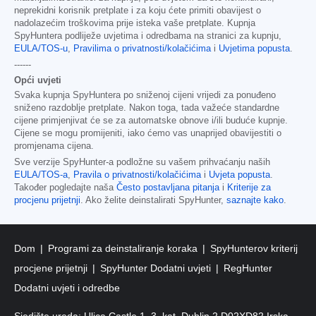
neprekidni korisnik pretplate i za koju ćete primiti obavijest o
nadolazećim troškovima prije isteka vaše pretplate. Kupnja
SpyHuntera podliježe uvjetima i odredbama na stranici za kupnju,
EULA/TOS-u
,
Pravilima o privatnosti/kolačićima
i
Uvjetima popusta
.
------
Opći uvjeti
Svaka kupnja SpyHuntera po sniženoj cijeni vrijedi za ponuđeno
sniženo razdoblje pretplate. Nakon toga, tada važeće standardne
cijene primjenjivat će se za automatske obnove i/ili buduće kupnje.
Cijene se mogu promijeniti, iako ćemo vas unaprijed obavijestiti o
promjenama cijena.
Sve verzije SpyHunter-a podložne su vašem prihvaćanju naših
EULA/TOS-a
,
Pravila o privatnosti/kolačićima
i
Uvjeta popusta
.
Također pogledajte naša
Često postavljana pitanja
i
Kriterije za
procjenu prijetnji
. Ako želite deinstalirati SpyHunter,
saznajte kako
.
Dom
Programi za deinstaliranje koraka
SpyHunterov kriterij
procjene prijetnji
SpyHunter Dodatni uvjeti
RegHunter
Dodatni uvjeti i odredbe