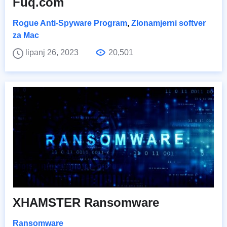
Fuq.com
Rogue Anti-Spyware Program
,
Zlonamjerni softver
za Mac
lipanj 26, 2023
20,501
XHAMSTER Ransomware
Ransomware