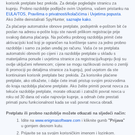
korisnik pretplate bez prekida. Za detalje pogledajte stranicu za
kupnju. Probno razdoblje podliježe ovim Uvjetima, vašem pristanku na
EULA/TOS
,
Pravilima o privatnosti/kolačićima
i
Uvjetima popusta
.
Ako želite deinstalirati SpyHunter,
saznajte kako
.
Za plaćanje automatske obnove pretplate, podsjetnik e-poštom bit će
poslan na adresu e-pošte koju ste naveli prilikom registracije prije
svakog datuma plaćanja. Na početku probnog razdoblja primit ćete
aktivacijski kod koji je ograničen na korištenje samo za jedno probno
razdoblje i samo za jedan uređaj po računu. Vaša će se pretplata
automatski obnoviti po cijeni i za razdoblje pretplate u skladu s
materijalima ponude i uvjetima stranice za registraciju/kupnju (koji su
ovdje uključeni referencom; cijene se mogu razlikovati ovisno o zemlji
ili promociji po detaljima stranice za kupnju), pod uvjetom da ste
kontinuirani korisnik pretplate bez prekida. Za korisnike plaćene
pretplate, ako otkažete, i dalje ćete imati pristup svojim proizvodima
do kraja razdoblja plaćene pretplate. Ako želite primiti povrat novca za
tekuće razdoblje pretplate, morate otkazati i zatražiti povrat novca u
roku od 30 dana od vaše najnovije kupnje, a odmah ćete prestati
primati punu funkcionalnost kada se vaš povrat novca obradi.
Pretplatu ili probno razdoblje možete otkazati na sljedeći način:
Idite na
www.enigmasoftware.com
i kliknite gumb
"Prijava"
u gornjem desnom kutu.
Prijavite se sa svojim korisničkim imenom i lozinkom.