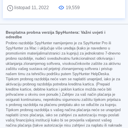
listopad 11, 2022
19,559
Besplatna probna verzija SpyHuntera: Važni uvjeti i
odredbe
Probno razdoblje SpyHunter namijenjeno je za SpyHunter Pro ili
SpyHunter za Mac i uključuje više uređaja (kako je navedeno u
promotivnim materijalima/stranici za kupnju) za jednokratno 7-dnevno
probno razdoblje, nudeći sveobuhvatnu funkcionalnost otkrivanja i
uklanjanja zlonamjernog softvera, visokoučinkovite zaštite za aktivnu
zaštitu vašeg sustava od prijetnji zlonamjernog softvera i pristup
našem timu za tehničku podršku putem SpyHunter HelpDeska.
Tijekom probnog razdoblja neće vam se naplatiti unaprijed, iako je za
aktivaciju probnog razdoblja potrebna kreditna kartica. (Prepaid
kreditne kartice, debitne kartice i poklon kartice možda neće biti
prihvaćene u okviru ove ponude.) Zahtjev za vaš način plaćanja je
osigurati kontinuiranu, neprekidnu sigurnosnu zaštitu tijekom prijelaza
s probnog razdoblja na plaćenu pretplatu ako se odlučite za kupnju.
Tijekom probnog razdoblja s vašeg načina plaćanja neće se unaprijed
naplatiti iznos plaćanja, iako se zahtjevi za autorizaciju mogu poslati
vašoj financijskoj instituciji kako bi se provjerila valjanost vašeg
načina plaćanja (takve autorizacije nisu zahtjevi za naplatu ili naknade