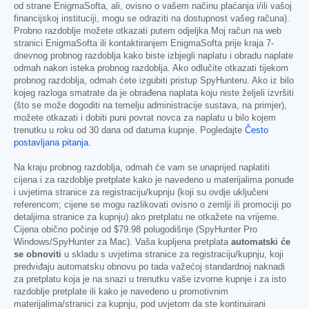
od strane EnigmaSofta, ali, ovisno o vašem načinu plaćanja i/ili vašoj
financijskoj instituciji, mogu se odraziti na dostupnost vašeg računa).
Probno razdoblje možete otkazati putem odjeljka Moj račun na web
stranici EnigmaSofta ili kontaktiranjem EnigmaSofta prije kraja 7-
dnevnog probnog razdoblja kako biste izbjegli naplatu i obradu naplate
odmah nakon isteka probnog razdoblja. Ako odlučite otkazati tijekom
probnog razdoblja, odmah ćete izgubiti pristup SpyHunteru. Ako iz bilo
kojeg razloga smatrate da je obrađena naplata koju niste željeli izvršiti
(što se može dogoditi na temelju administracije sustava, na primjer),
možete otkazati i dobiti puni povrat novca za naplatu u bilo kojem
trenutku u roku od 30 dana od datuma kupnje. Pogledajte
Često
postavljana pitanja
.
Na kraju probnog razdoblja, odmah će vam se unaprijed naplatiti
cijena i za razdoblje pretplate kako je navedeno u materijalima ponude
i uvjetima stranice za registraciju/kupnju (koji su ovdje uključeni
referencom; cijene se mogu razlikovati ovisno o zemlji ili promociji po
detaljima stranice za kupnju) ako pretplatu ne otkažete na vrijeme.
Cijena obično počinje od
$79.98
polugodišnje (SpyHunter Pro
Windows/SpyHunter za Mac). Vaša kupljena pretplata
automatski će
se obnoviti
u skladu s uvjetima stranice za registraciju/kupnju, koji
predviđaju automatsku obnovu po tada važećoj standardnoj naknadi
za pretplatu koja je na snazi u trenutku vaše izvorne kupnje i za isto
razdoblje pretplate ili kako je navedeno u promotivnim
materijalima/stranici za kupnju, pod uvjetom da ste kontinuirani