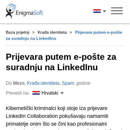
Skip
to
Hrvatski
content
Baza prijetnji
Krađa identiteta
Prijevara putem e-pošte
za suradnju na LinkedInu
Prijevara putem e-pošte za
suradnju na LinkedInu
Do
Mezo.
Krađa identiteta
,
Spam
. godine
Prevedi na:
Hrvatski
Kibernetički kriminalci koji stoje iza prijevare
LinkedIn Collaboration pokušavaju namamiti
primatelje onim što se čini kao profesionalni