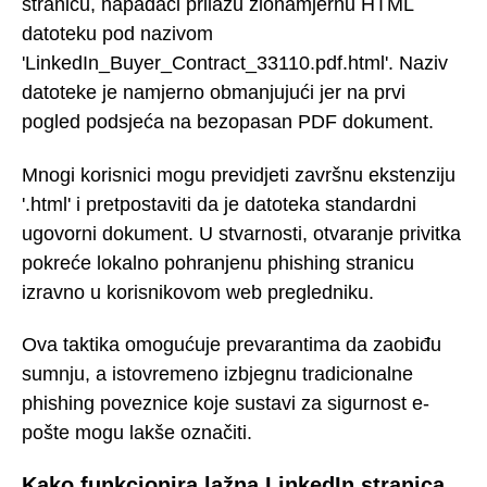
stranicu, napadači prilažu zlonamjernu HTML
datoteku pod nazivom
'LinkedIn_Buyer_Contract_33110.pdf.html'. Naziv
datoteke je namjerno obmanjujući jer na prvi
pogled podsjeća na bezopasan PDF dokument.
Mnogi korisnici mogu previdjeti završnu ekstenziju
'.html' i pretpostaviti da je datoteka standardni
ugovorni dokument. U stvarnosti, otvaranje privitka
pokreće lokalno pohranjenu phishing stranicu
izravno u korisnikovom web pregledniku.
Ova taktika omogućuje prevarantima da zaobiđu
sumnju, a istovremeno izbjegnu tradicionalne
phishing poveznice koje sustavi za sigurnost e-
pošte mogu lakše označiti.
Kako funkcionira lažna LinkedIn stranica