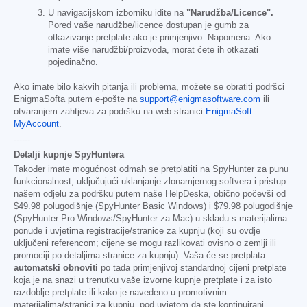
U navigacijskom izborniku idite na
"Narudžba/Licence".
Pored vaše narudžbe/licence dostupan je gumb za
otkazivanje pretplate ako je primjenjivo. Napomena: Ako
imate više narudžbi/proizvoda, morat ćete ih otkazati
pojedinačno.
Ako imate bilo kakvih pitanja ili problema, možete se obratiti podršci
EnigmaSofta putem e-pošte na
support@enigmasoftware.com
ili
otvaranjem zahtjeva za podršku na web stranici
EnigmaSoft
MyAccount
.
------
Detalji kupnje SpyHuntera
Također imate mogućnost odmah se pretplatiti na SpyHunter za punu
funkcionalnost, uključujući uklanjanje zlonamjernog softvera i pristup
našem odjelu za podršku putem naše HelpDeska, obično počevši od
$49.98
polugodišnje (SpyHunter Basic Windows) i
$79.98
polugodišnje
(SpyHunter Pro Windows/SpyHunter za Mac) u skladu s materijalima
ponude i uvjetima registracije/stranice za kupnju (koji su ovdje
uključeni referencom; cijene se mogu razlikovati ovisno o zemlji ili
promociji po detaljima stranice za kupnju). Vaša će se pretplata
automatski obnoviti
po tada primjenjivoj standardnoj cijeni pretplate
koja je na snazi u trenutku vaše izvorne kupnje pretplate i za isto
razdoblje pretplate ili kako je navedeno u promotivnim
materijalima/stranici za kupnju, pod uvjetom da ste kontinuirani,