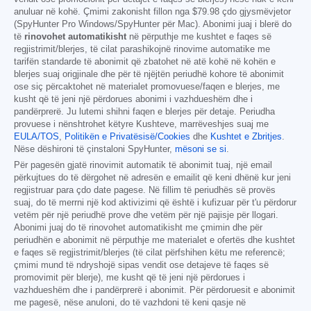
anuluar në kohë. Çmimi zakonisht fillon nga
$79.98
çdo gjysmëvjetor
(SpyHunter Pro Windows/SpyHunter për Mac). Abonimi juaj i blerë do
të
rinovohet automatikisht
në përputhje me kushtet e faqes së
regjistrimit/blerjes, të cilat parashikojnë rinovime automatike me
tarifën standarde të abonimit që zbatohet në atë kohë në kohën e
blerjes suaj origjinale dhe për të njëjtën periudhë kohore të abonimit
ose siç përcaktohet në materialet promovuese/faqen e blerjes, me
kusht që të jeni një përdorues abonimi i vazhdueshëm dhe i
pandërprerë. Ju lutemi shihni faqen e blerjes për detaje. Periudha
provuese i nënshtrohet këtyre Kushteve, marrëveshjes suaj me
EULA/TOS
,
Politikën e Privatësisë/Cookies
dhe
Kushtet e Zbritjes
.
Nëse dëshironi të çinstaloni SpyHunter,
mësoni se si
.
Për pagesën gjatë rinovimit automatik të abonimit tuaj, një email
përkujtues do të dërgohet në adresën e emailit që keni dhënë kur jeni
regjistruar para çdo date pagese. Në fillim të periudhës së provës
suaj, do të merrni një kod aktivizimi që është i kufizuar për t'u përdorur
vetëm për një periudhë prove dhe vetëm për një pajisje për llogari.
Abonimi juaj do të rinovohet automatikisht me çmimin dhe për
periudhën e abonimit në përputhje me materialet e ofertës dhe kushtet
e faqes së regjistrimit/blerjes (të cilat përfshihen këtu me referencë;
çmimi mund të ndryshojë sipas vendit ose detajeve të faqes së
promovimit për blerje), me kusht që të jeni një përdorues i
vazhdueshëm dhe i pandërprerë i abonimit. Për përdoruesit e abonimit
me pagesë, nëse anuloni, do të vazhdoni të keni qasje në