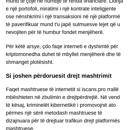
mund të çojë në humbje të rënda financiare. Lidhja
e një portofoli, miratimi i një kontrate inteligjente
ose nënshkrimi i një transaksioni në një platformë
të paverifikuar mund t'u japë sulmuesve lejet që u
nevojiten për të humbur fondet menjëherë.
Për këtë arsye, çdo faqe interneti e dyshimtë për
kriptomonedha duhet të mbyllet menjëherë dhe të
shmanget plotësisht.
Si joshen përdoruesit drejt mashtrimit
Faqet mashtruese të internetit si iscans.pro rrallë
mbështeten në zbulimin e drejtpërdrejtë. Në vend
të kësaj, kriminelët kibernetikë i promovojnë ato
përmes një sërë metodash mashtruese të
dizajnuara për të drejtuar trafikun drejt platformës
mashtruese.