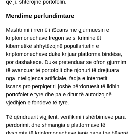
që ju shterojnë portofolin.
Mendime përfundimtare
Mashtrimi i rremë i iScans me gjurmuesin e
kriptomonedhave tregon se si kriminelët
kibernetikë shfrytëzojnë popullaritetin e
kriptomonedhave duke krijuar platforma bindëse,
por dashakeqe. Duke pretenduar se ofron gjurmim
të avancuar të portofolit dhe njohuri të drejtuara
nga inteligjenca artificiale, faqja e internetit
iscans.pro përpiqet t'i joshë përdoruesit të lidhin
portofolet e tyre dhe pa e ditur të autorizojnë
vjedhjen e fondeve të tyre.
Të qëndruarit vigjilent, verifikimi i shërbimeve para
përdorimit dhe shmangia e platformave të
dyshimta të kriptomonedhave janë hapa thelbësorë