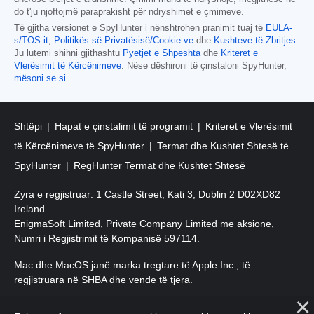
do t'ju njoftojmë paraprakisht për ndryshimet e çmimeve.
Të gjitha versionet e SpyHunter i nënshtrohen pranimit tuaj të
EULA-
s/TOS-it
,
Politikës së Privatësisë/Cookie-ve
dhe
Kushteve të Zbritjes
.
Ju lutemi shihni gjithashtu
Pyetjet e Shpeshta
dhe
Kriteret e
Vlerësimit të Kërcënimeve
. Nëse dëshironi të çinstaloni SpyHunter,
mësoni se si
.
Shtëpi
Hapat e çinstalimit të programit
Kriteret e Vlerësimit
të Kërcënimeve të SpyHunter
Termat dhe Kushtet Shtesë të
SpyHunter
RegHunter Termat dhe Kushtet Shtesë
Zyra e regjistruar: 1 Castle Street, Kati 3, Dublin 2 D02XD82
Ireland.
EnigmaSoft Limited, Private Company Limited me aksione,
Numri i Regjistrimit të Kompanisë 597114.
Mac dhe MacOS janë marka tregtare të Apple Inc., të
regjistruara në SHBA dhe vende të tjera.
E drejta e autorit 2016-
2026
. EnigmaSoft Ltd. Të gjitha të drejtat