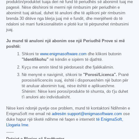
produktin/produktet tuaja deri në fund të periudhës së abonimit tuaj me
pagesë. Nëse dëshironi të merrni një rimbursim për periudhën e
abonimit tuaj aktual, duhet të anuloni dhe të aplikoni për rimbursim
brenda 30 ditëve nga blerja juaj më e fundit, dhe menjëherë do të
ndaloni së marri funksionalitetin e plotë kur të përpunohet rimbursimi
juaj.
Ju mund të anuloni një abonim ose një Periudhë Prove si më
poshtë:
Shkoni te
www.enigmasoftware.com
dhe klikoni butonin
"Identifikohu"
në këndin e sipërm të djathtë.
Kyçu me emrin tënd të përdoruesit dhe fjalëkalimin.
Në menynë e navigimit, shkoni te
"Porosi/Licenca".
Pranë
porosisë/licencës suaj, është i disponueshëm një buton për
të anuluar abonimin tuaj, nëse është e aplikueshme.
Shënim: Nëse keni porosi/produkte të shumta, do t'ju duhet
t'i anuloni ato individualisht.
Nëse keni ndonjë pyetje ose problem, mund të kontaktoni Ndihmën e
EnigmaSoft me email në
adresën support@enigmasoftware.com
ose
duke hapur një tiketë ndihme në faqen e internetit
të EnigmaSoft,
Llogaria Ime
.
------
Detajet e Blerjes së SpyHunter