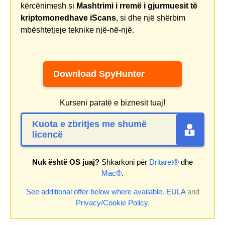
kërcënimesh si
Mashtrimi i rremë i gjurmuesit të
kriptomonedhave iScans
, si dhe një shërbim
mbështetjeje teknike një-në-një.
Download SpyHunter
Kurseni paratë e biznesit tuaj!
Kuota e zbritjes me shumë
licencë
Nuk është OS juaj?
Shkarkoni për
Dritaret®
dhe
Mac®
.
See additional offer below where available.
EULA
and
Privacy/Cookie Policy
.