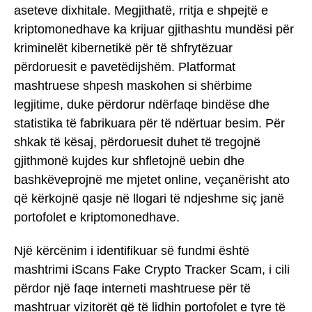
aseteve dixhitale. Megjithatë, rritja e shpejtë e
kriptomonedhave ka krijuar gjithashtu mundësi për
kriminelët kibernetikë për të shfrytëzuar
përdoruesit e pavetëdijshëm. Platformat
mashtruese shpesh maskohen si shërbime
legjitime, duke përdorur ndërfaqe bindëse dhe
statistika të fabrikuara për të ndërtuar besim. Për
shkak të kësaj, përdoruesit duhet të tregojnë
gjithmonë kujdes kur shfletojnë uebin dhe
bashkëveprojnë me mjetet online, veçanërisht ato
që kërkojnë qasje në llogari të ndjeshme siç janë
portofolet e kriptomonedhave.
Një kërcënim i identifikuar së fundmi është
mashtrimi iScans Fake Crypto Tracker Scam, i cili
përdor një faqe interneti mashtruese për të
mashtruar vizitorët që të lidhin portofolet e tyre të