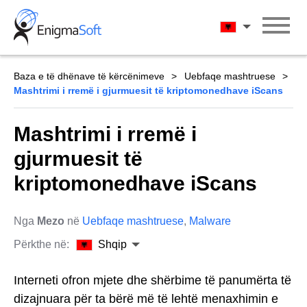
Skip
to
Shqip
content
Baza e të dhënave të kërcënimeve
Uebfaqe mashtruese
Mashtrimi i rremë i gjurmuesit të kriptomonedhave iScans
Mashtrimi i rremë i
gjurmuesit të
kriptomonedhave iScans
Nga
Mezo
në
Uebfaqe mashtruese
,
Malware
Përkthe në:
Shqip
Interneti ofron mjete dhe shërbime të panumërta të
dizajnuara për ta bërë më të lehtë menaxhimin e