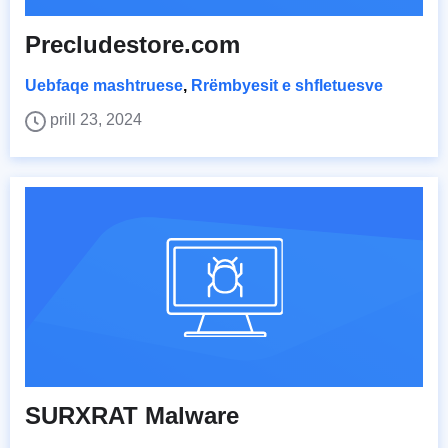
Precludestore.com
Uebfaqe mashtruese
,
Rrëmbyesit e shfletuesve
prill 23, 2024
SURXRAT Malware