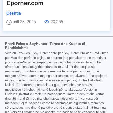
Eporner.com
Çështja
prill 23, 2025
20,255
Provë Falas e SpyHunter: Terma dhe Kushte të
Rëndësishme
Versioni Provues i SpyHunter është për SpyHunter Pro ose SpyHunter
për Mac dhe përfshin pajisje të shumta (siç përcaktohet në materialet
promovuese/faqen e blerjes) për një periudhë prove 7-ditore, duke
ofruar funksionalitet gjithëpërfshirës të zbulimit dhe heqjes së
malware-it, mbrojtëse me performancë të lartë për të mbrojtur në
mënyrë aktive sistemin tuaj nga kërcënimet e malware-it dhe qasje në
ekipin tonë të mbështetjes teknike nëpërmjet SpyHunter HelpDesk.
Nuk do t'ju faturohet paraprakisht gjatë periudhës së provës,
megjithëse kërkohet një kartë krediti për të aktivizuar Versionin
Provues. (Kartat e kreditit të parapaguara, kartat e debitit dhe kartat
dhuratë mund të mos pranohen sipas kësaj oferte.) Kërkesa për
metodën tuaj të pagesës është të ndihmojë në sigurimin e mbrojtjes
së vazhdueshme dhe të pandërprerë të sigurisë gjatë kalimit tuaj nga
një Version Provues në një abonim me pagesë nëse vendosni të blini.