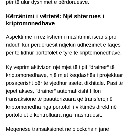
për të ulur dyshimet e përdoruesve.
Kërcënimi i vërtetë: Një shterrues i
kriptomonedhave
Aspekti më i rrezikshëm i mashtrimit iscans.pro
ndodh kur përdoruesit ndjekin udhëzimet e faqes
për të lidhur portofolet e tyre të kriptomonedhave.
Ky veprim aktivizon një mjet të tipit "drainer" të
kriptomonedhave, një mjet keqdashës i projektuar
posaçërisht për të vjedhur asetet dixhitale. Pasi të
jepet akses, "drainer" automatikisht fillon
transaksione të paautorizuara që transferojnë
kriptomonedha nga portofoli i viktimës direkt në
portofolet e kontrolluara nga mashtruesit.
Meqenëse transaksionet në blockchain janë