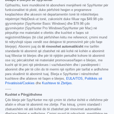
Gjithashtu, keni mundësinë të abonoheni menjëherë në SpyHunter për
funksionalitet të plotë, duke përfshirë heqjen e programeve
keqdashëse dhe aksesin në departamentin tonë të mbështetjes
nëpërmjet HelpDesk-ut tonë, zakonisht duke filluar nga
$49.98
çdo
gjysmëvjetor (SpyHunter Basic Windows) dhe
$79.98
çdo
gjysmëvjetor (SpyHunter Pro Windows/SpyHunter për Mac) në
përputhje me materialet e ofertës dhe kushtet e faqes së
regjistrimit/blerjes (të cilat përfshihen këtu me referencë; çmimi mund
të ndryshojë sipas vendit ose detajeve të promovimit për çdo faqe
blerjeje). Abonimi juaj do
të rinovohet automatikisht
me tarifën
standarde të abonimit që zbatohet në atë kohë në kohën e abonimit
tuaj fillestar të blerjes dhe për të njëjtën periudhë kohore të abonimit
ose siç përcaktohet në materialet promovuese/faqen e blerjes, me
kusht që të jeni një përdorues i vazhdueshëm dhe i pandërprerë i
abonimit dhe për të cilin do të merrni një njoftim për tarifat e ardhshme
para skadimit të abonimit tuaj. Blerja e SpyHunter i nënshtrohet
kushteve dhe afateve në faqen e blerjes,
EULA/TOS
,
Politikës së
Privatësisë/Cookies
dhe
Kushteve të Zbritjes
.
------
Kushtet e Përgjithshme
Çdo blerje për SpyHunter me një çmim të zbritur është e vlefshme për
afatin e ofruar të abonimit me zbritje. Pas kësaj, çmimi standard i
zbatueshëm në atë kohë do të zbatohet për rinovimet automatike
dhe/ose blerjet e ardhshme. Çmimi mund të ndryshojë, megjithëse ne