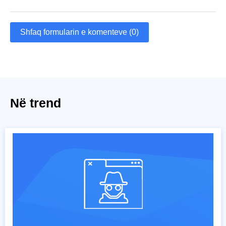
Shfaq formularin e komenteve (0)
Në trend