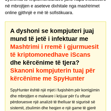
në mbrojtjen e aseteve dixhitale nga mashtrimet
online gjithnjë e më të sofistikuara.
A dyshoni se kompjuteri juaj
mund të jetë i infektuar me
Mashtrimi i rremë i gjurmuesit
të kriptomonedhave iScans
dhe kërcënime të tjera?
Skanoni kompjuterin tuaj për
kërcënime me SpyHunter
SpyHunter është një mjet i fuqishëm për korrigjimin
dhe mbrojtjen e malware i krijuar për t'u ofruar
përdoruesve një analizë të thelluar të sigurisë së
sistemit, zbulimin dhe heqjen e një game të gjerë