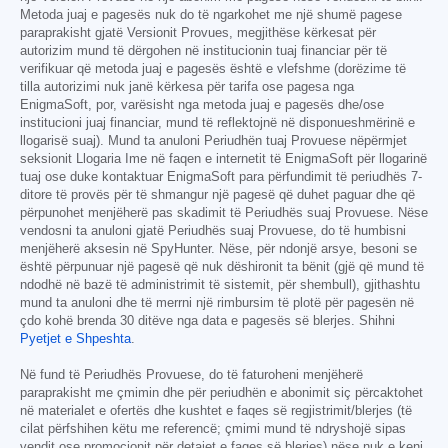
Metoda juaj e pagesës nuk do të ngarkohet me një shumë pagese
paraprakisht gjatë Versionit Provues, megjithëse kërkesat për
autorizim mund të dërgohen në institucionin tuaj financiar për të
verifikuar që metoda juaj e pagesës është e vlefshme (dorëzime të
tilla autorizimi nuk janë kërkesa për tarifa ose pagesa nga
EnigmaSoft, por, varësisht nga metoda juaj e pagesës dhe/ose
institucioni juaj financiar, mund të reflektojnë në disponueshmërinë e
llogarisë suaj). Mund ta anuloni Periudhën tuaj Provuese nëpërmjet
seksionit Llogaria Ime në faqen e internetit të EnigmaSoft për llogarinë
tuaj ose duke kontaktuar EnigmaSoft para përfundimit të periudhës 7-
ditore të provës për të shmangur një pagesë që duhet paguar dhe që
përpunohet menjëherë pas skadimit të Periudhës suaj Provuese. Nëse
vendosni ta anuloni gjatë Periudhës suaj Provuese, do të humbisni
menjëherë aksesin në SpyHunter. Nëse, për ndonjë arsye, besoni se
është përpunuar një pagesë që nuk dëshironit ta bënit (gjë që mund të
ndodhë në bazë të administrimit të sistemit, për shembull), gjithashtu
mund ta anuloni dhe të merrni një rimbursim të plotë për pagesën në
çdo kohë brenda 30 ditëve nga data e pagesës së blerjes. Shihni
Pyetjet e Shpeshta
.
Në fund të Periudhës Provuese, do të faturoheni menjëherë
paraprakisht me çmimin dhe për periudhën e abonimit siç përcaktohet
në materialet e ofertës dhe kushtet e faqes së regjistrimit/blerjes (të
cilat përfshihen këtu me referencë; çmimi mund të ndryshojë sipas
vendit ose promocionit për detajet e faqes së blerjes) nëse nuk e keni