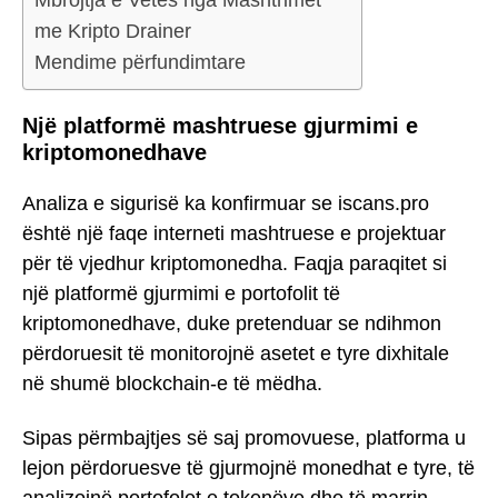
me Kripto Drainer
Mendime përfundimtare
Një platformë mashtruese gjurmimi e
kriptomonedhave
Analiza e sigurisë ka konfirmuar se iscans.pro
është një faqe interneti mashtruese e projektuar
për të vjedhur kriptomonedha. Faqja paraqitet si
një platformë gjurmimi e portofolit të
kriptomonedhave, duke pretenduar se ndihmon
përdoruesit të monitorojnë asetet e tyre dixhitale
në shumë blockchain-e të mëdha.
Sipas përmbajtjes së saj promovuese, platforma u
lejon përdoruesve të gjurmojnë monedhat e tyre, të
analizojnë portofolet e tokenëve dhe të marrin