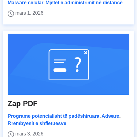
Malware celular
,
Mjetet e administrimit në distancë
mars 1, 2026
Zap PDF
Programe potencialisht të padëshiruara
,
Adware
,
Rrëmbyesit e shfletuesve
mars 3, 2026