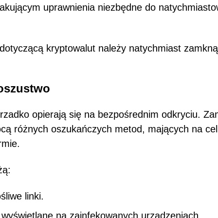
atakującym uprawnienia niezbędne do natychmiast
dotyczącą kryptowalut należy natychmiast zamkną
 oszustwo
, rzadko opierają się na bezpośrednim odkryciu. Za
ocą różnych oszukańczych metod, mających na ce
rmie.
żą:
liwe linki.
wyświetlane na zainfekowanych urządzeniach.