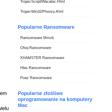
Trojan:Script/Wacatac.H!ml
Trojan:Win32/Phonzy.A!ml
Popularne Ransomware
Ransomware Mmvb
Ofoq Ransomware
XHAMSTER Ransomware
Hlas Ransomware
Poaz Ransomware
Popularne złośliwe
elem
oprogramowanie na komputery
Mac
ielu