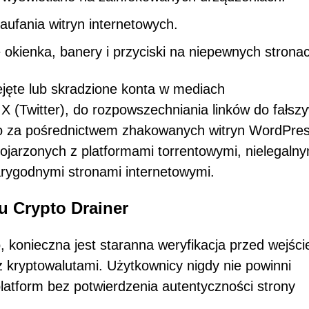
ufania witryn internetowych.
kienka, banery i przyciski na niepewnych strona
ejęte lub skradzione konta w mediach
 X (Twitter), do rozpowszechniania linków do fałsz
o za pośrednictwem zhakowanych witryn WordPres
ojarzonych z platformami torrentowymi, nielegalny
arygodnymi stronami internetowymi.
u Crypto Drainer
o, konieczna jest staranna weryfikacja przed wejśc
z kryptowalutami. Użytkownicy nigdy nie powinni
platform bez potwierdzenia autentyczności strony
.