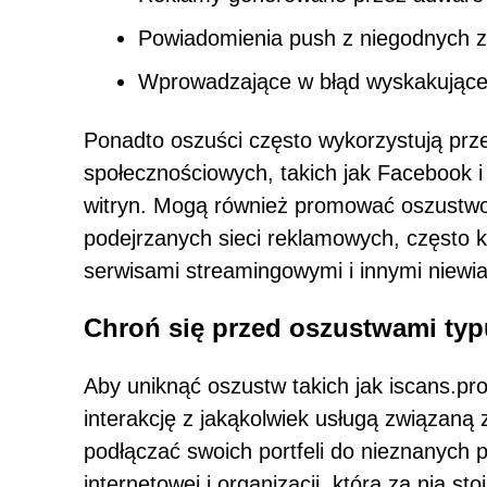
Powiadomienia push z niegodnych za
Wprowadzające w błąd wyskakujące o
Ponadto oszuści często wykorzystują prz
społecznościowych, takich jak Facebook i
witryn. Mogą również promować oszustw
podejrzanych sieci reklamowych, często k
serwisami streamingowymi i innymi niewi
Chroń się przed oszustwami typ
Aby uniknąć oszustw takich jak iscans.pr
interakcję z jakąkolwiek usługą związaną 
podłączać swoich portfeli do nieznanych 
internetowej i organizacji, która za nią stoi