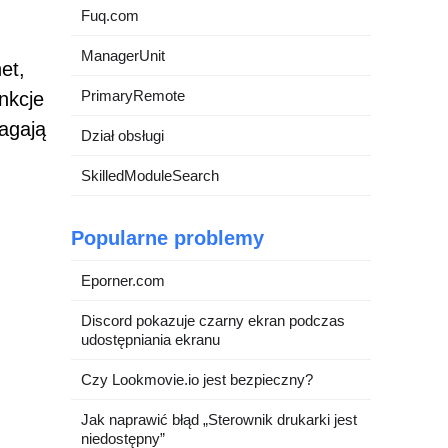
Fuq.com
ManagerUnit
et,
PrimaryRemote
nkcje
magają
Dział obsługi
SkilledModuleSearch
Popularne problemy
Eporner.com
Discord pokazuje czarny ekran podczas
udostępniania ekranu
Czy Lookmovie.io jest bezpieczny?
Jak naprawić błąd „Sterownik drukarki jest
niedostępny”