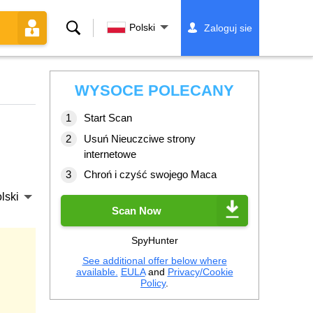
Szukaj
Polski
Zaloguj sie
WYSOCE POLECANY
Start Scan
Usuń Nieuczciwe strony
internetowe
Chroń i czyść swojego Maca
lski
Scan Now
SpyHunter
See additional offer below where
available.
EULA
and
Privacy/Cookie
Policy
.