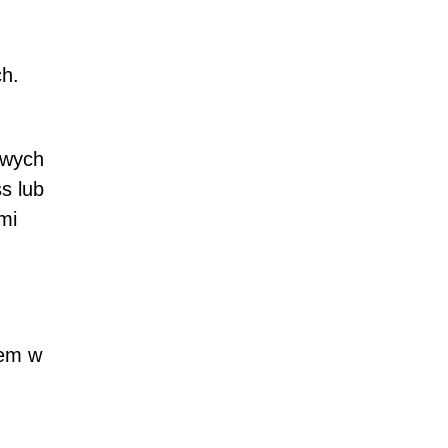
ch.
ywych
s lub
mi
iem w