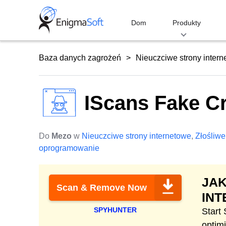
Skip
to
Dom
Produkty
content
Baza danych zagrożeń
Nieuczciwe strony inter
IScans Fake C
Do
Mezo
w
Nieuczciwe strony internetowe
,
Złośliwe
oprogramowanie
JAK
Scan & Remove Now
IN
SPYHUNTER
Start
optim