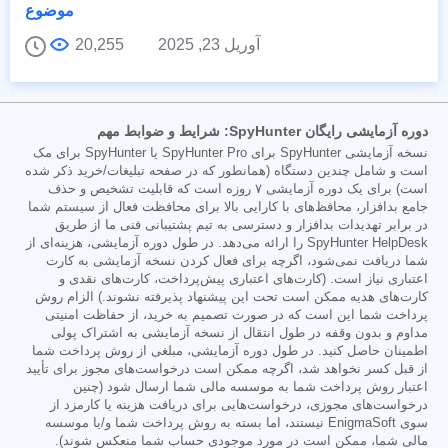
موضوع
آوریل 23, 2025
20,255
دوره آزمایشی رایگان SpyHunter: شرایط و ضوابط مهم
نسخه آزمایشی SpyHunter برای SpyHunter Pro یا SpyHunter برای مک
است و شامل چندین دستگاه (همانطور که در صفحه تبلیغات/خرید ذکر شده
است) برای یک دوره آزمایشی ۷ روزه است که قابلیت تشخیص و حذف
جامع بدافزار، محافظ‌های با کارایی بالا برای محافظت فعال از سیستم شما
در برابر تهدیدات بدافزار و دسترسی به تیم پشتیبانی فنی ما از طریق
SpyHunter HelpDesk را ارائه می‌دهد. در طول دوره آزمایشی، هزینه‌ای از
شما دریافت نمی‌شود، اگرچه برای فعال کردن نسخه آزمایشی به کارت
اعتباری نیاز است. (کارت‌های اعتباری پیش‌پرداخت، کارت‌های نقدی و
کارت‌های هدیه ممکن است تحت این پیشنهاد پذیرفته نشوند.) الزام روش
پرداخت شما این است که در صورت تصمیم به خرید، از حفاظت امنیتی
مداوم و بدون وقفه در طول انتقال از نسخه آزمایشی به اشتراک پولی
اطمینان حاصل کنید. در طول دوره آزمایشی، مبلغی از روش پرداخت شما
از قبل کسر نخواهد شد، اگرچه ممکن است درخواست‌های مجوز برای تأیید
اعتبار روش پرداخت شما به موسسه مالی شما ارسال شود (چنین
درخواست‌های مجوزی، درخواست‌هایی برای دریافت هزینه یا کارمزد از
سوی EnigmaSoft نیستند، اما بسته به روش پرداخت شما و/یا موسسه
مالی شما، ممکن است در مورد موجودی حساب شما منعکس شوند).