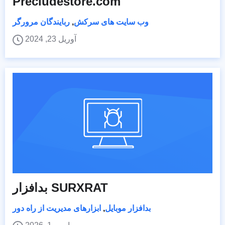
Precludestore.com
وب سایت های سرکش
,
ربایندگان مرورگر
آوریل 23, 2024
بدافزار SURXRAT
بدافزار موبایل
,
ابزارهای مدیریت از راه دور