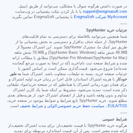
در صورت داشتن هرگونه سوال یا مشکلی، می‌توانید از طریق ایمیل
support@enigmasoft.com
یا با باز کردن تیکت پشتیبانی در وب‌سایت
MyAccount شرکت EnigmaSoft
با پشتیبانی EnigmaSoft تماس بگیرید.
------
جزئیات خرید SpyHunter
شما همچنین می‌توانید بلافاصله برای دسترسی به تمام قابلیت‌های
SpyHunter، از جمله حذف بدافزار و دسترسی به بخش پشتیبانی ما از
طریق میز کمک ما، مشترک SpyHunter شوید. این اشتراک معمولاً از
$49.98
شش ماهه (SpyHunter Basic Windows) و
$79.98
شش ماهه
(SpyHunter Pro Windows/SpyHunter for Mac) مطابق با مطالب ارائه
شده و شرایط صفحه ثبت نام/خرید (که در اینجا به صورت مرجع گنجانده
شده‌اند) شروع می‌شود. قیمت‌گذاری ممکن است بر اساس کشور یا
جزئیات صفحه خرید، بسته به تبلیغات، متفاوت باشد. اشتراک شما
به طور
خودکار
با هزینه اشتراک استاندارد قابل اجرا در زمان خرید اولیه اشتراک و
برای همان دوره زمانی اشتراک یا همانطور که در صفحه خرید/مواد تبلیغاتی
ذکر شده است، تمدید می‌شود، مشروط بر اینکه شما یک کاربر اشتراک
مداوم و بدون وقفه باشید و قبل از انقضای اشتراک خود، از هزینه‌های بعدی
مطلع شوید. خرید SpyHunter تابع شرایط و ضوابط موجود در صفحه خرید،
EULA/TOS
،
سیاست حفظ حریم خصوصی/کوکی
و
شرایط تخفیف
است.
------
شرایط عمومی
هرگونه خرید SpyHunter با قیمت تخفیف‌دار، برای مدت اشتراک تخفیف‌دار
ارائه شده معتبر است. پس از آن، قیمت استاندارد مربوطه برای تمدید