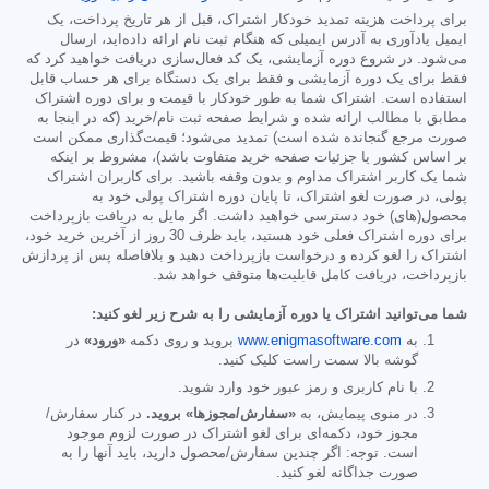
برای پرداخت هزینه تمدید خودکار اشتراک، قبل از هر تاریخ پرداخت، یک
ایمیل یادآوری به آدرس ایمیلی که هنگام ثبت نام ارائه داده‌اید، ارسال
می‌شود. در شروع دوره آزمایشی، یک کد فعال‌سازی دریافت خواهید کرد که
فقط برای یک دوره آزمایشی و فقط برای یک دستگاه برای هر حساب قابل
استفاده است. اشتراک شما به طور خودکار با قیمت و برای دوره اشتراک
مطابق با مطالب ارائه شده و شرایط صفحه ثبت نام/خرید (که در اینجا به
صورت مرجع گنجانده شده است) تمدید می‌شود؛ قیمت‌گذاری ممکن است
بر اساس کشور یا جزئیات صفحه خرید متفاوت باشد)، مشروط بر اینکه
شما یک کاربر اشتراک مداوم و بدون وقفه باشید. برای کاربران اشتراک
پولی، در صورت لغو اشتراک، تا پایان دوره اشتراک پولی خود به
محصول(های) خود دسترسی خواهید داشت. اگر مایل به دریافت بازپرداخت
برای دوره اشتراک فعلی خود هستید، باید ظرف 30 روز از آخرین خرید خود،
اشتراک را لغو کرده و درخواست بازپرداخت دهید و بلافاصله پس از پردازش
بازپرداخت، دریافت کامل قابلیت‌ها متوقف خواهد شد.
شما می‌توانید اشتراک یا دوره آزمایشی را به شرح زیر لغو کنید:
به
www.enigmasoftware.com
بروید و روی دکمه
«ورود»
در
گوشه بالا سمت راست کلیک کنید.
با نام کاربری و رمز عبور خود وارد شوید.
در منوی پیمایش، به
«سفارش/مجوزها» بروید.
در کنار سفارش/
مجوز خود، دکمه‌ای برای لغو اشتراک در صورت لزوم موجود
است. توجه: اگر چندین سفارش/محصول دارید، باید آنها را به
صورت جداگانه لغو کنید.