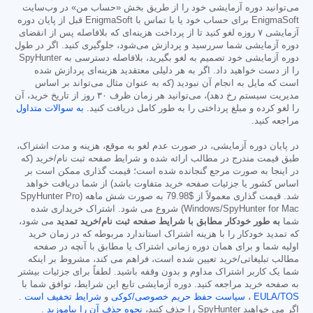
می‌توانید دوره آزمایشی خود را از طریق بخش «حساب من» در وب‌سایت
EnigmaSoft برای حساب خود یا با تماس با EnigmaSoft قبل از پایان دوره
آزمایشی ۷ روزه لغو کنید تا از پرداخت هزینه‌ای که بلافاصله پس از انقضای
دوره آزمایشی شما سررسید و پردازش می‌شود، جلوگیری کنید. اگر در طول
دوره آزمایشی خود تصمیم به لغو بگیرید، بلافاصله دسترسی به SpyHunter
را از دست خواهید داد. اگر به هر دلیلی معتقدید هزینه‌ای پردازش شده
است که مایل به انجام آن نبودید (که به عنوان مثال می‌تواند بر اساس
مدیریت سیستم رخ دهد)، می‌توانید هر زمان ظرف ۳۰ روز از تاریخ خرید، آن
را لغو کرده و مبلغ پرداختی را به طور کامل دریافت کنید.
به سوالات متداول
مراجعه کنید.
در پایان دوره آزمایشی، در صورت عدم لغو به موقع، هزینه و مدت اشتراک،
طبق قیمت مندرج در مطالب ارائه شده و شرایط صفحه ثبت نام/خرید (که
در اینجا به صورت مرجع گنجانده شده است؛ قیمت گذاری ممکن است بر
اساس کشور یا جزئیات صفحه خرید متفاوت باشد) از شما دریافت خواهد
شد. قیمت گذاری معمولاً از
$79.98
به صورت شش ماهه (SpyHunter Pro
Windows/SpyHunter for Mac) شروع می شود. اشتراک خریداری شده
شما
به طور خودکار مطابق با شرایط صفحه ثبت نام/خرید تمدید
می شود،
که تمدید خودکار را با هزینه اشتراک استاندارد مربوطه که در زمان خرید
اولیه شما و برای همان دوره زمانی اشتراک یا مطابق با آنچه در صفحه
مطالب تبلیغاتی/خرید تعیین شده است، فراهم می کند، مشروط بر اینکه
شما یک کاربر اشتراک مداوم و بدون وقفه باشید. لطفاً برای جزئیات بیشتر
به صفحه خرید مراجعه کنید. دوره آزمایشی تابع این شرایط، توافق شما با
EULA/TOS
،
سیاست حفظ حریم خصوصی/کوکی
و
شرایط تخفیف است
.
اگر می خواهید SpyHunter را حذف کنید،
نحوه حذف آن را بیاموزید
.