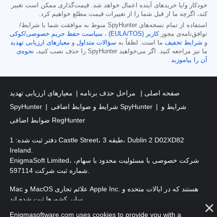
خودکار و/یا خریدهای آینده اعمال خواهد شد. قیمت‌گذاری ممکن است تغییر
کند، اگرچه ما از قبل شما را از تغییرات قیمت مطلع خواهیم کرد.
استفاده از تمام نسخه‌های SpyHunter منوط به موافقت شما با شرایط/
توافق‌نامه‌ی مجوز
کاربر (EULA/TOS)
،
سیاست حفظ حریم خصوصی/کوکی
و
شرایط تخفیف
ما است. لطفاً به
سؤالات متداول
و
معیارهای ارزیابی تهدید
ما نیز مراجعه کنید. اگر می‌خواهید SpyHunter را حذف نصب کنید،
نحوه‌ی
آن را بیاموزید
.
صفحه اصلی
مراحل حذف برنامه
معیارهای ارزیابی تهدید
شرایط و
شرایط و ضوابط اضافی SpyHunter
SpyHunter
ضوابط اضافی RegHunter
دفتر ثبت شده: 1 Castle Street، طبقه 3، Dublin 2 D02XD82
Ireland.
EnigmaSoft Limited، شرکت خصوصی با مسئولیت محدود با سهام،
شماره ثبت شرکت 597114.
Mac و MacOS علائم تجاری Apple Inc. هستند که در ایالات متحده و
سایر کشورها ثبت شده اند.
Enigmasoftware.com uses cookies to provide you with a