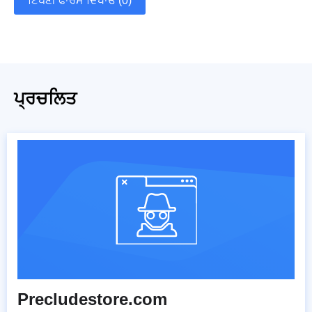
ਟਿੱਪਣੀ ਫਾਰਮ ਦਿਖਾਓ (0)
ਪ੍ਰਚਲਿਤ
Precludestore.com