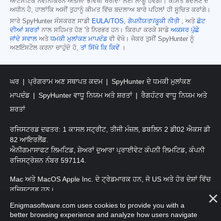
ਆਟੋਮੈਟਿਕ ਨਵੀਨੀਕਰਨ ਅਤੇ/ਜਾਂ ਭਵਿੱਖੀ ਖਰੀਦਾਂ ਲਈ ਲਾਗੂ ਹੋਵੇਗੀ। ਕੀਮਤ ਬਦਲਣ ਦੇ
ਅਧੀਨ ਹੈ, ਹਾਲਾਂਕਿ ਅਸੀਂ ਤੁਹਾਨੂੰ ਕੀਮਤ ਵਿੱਚ ਬਦਲਾਅ ਬਾਰੇ ਪਹਿਲਾਂ ਹੀ ਸੂਚਿਤ ਕਰਾਂਗੇ।
ਸਾਰੇ SpyHunter ਸੰਸਕਰਣ ਸਾਡੀ
EULA/TOS
,
ਗੋਪਨੀਯਤਾ/ਕੂਕੀ ਨੀਤੀ
, ਅਤੇ
ਛੋਟ
ਦੀਆਂ ਸ਼ਰਤਾਂ
ਨਾਲ ਸਹਿਮਤ ਹੋਣ 'ਤੇ ਨਿਰਭਰ ਹਨ। ਕਿਰਪਾ ਕਰਕੇ ਸਾਡੇ
ਅਕਸਰ ਪੁੱਛੇ
ਜਾਂਦੇ ਸਵਾਲ
ਅਤੇ
ਧਮਕੀ ਮੁਲਾਂਕਣ ਮਾਪਦੰਡ
ਵੀ ਵੇਖੋ। ਜੇਕਰ ਤੁਸੀਂ SpyHunter ਨੂੰ
ਅਣਇੰਸਟੌਲ ਕਰਨਾ ਚਾਹੁੰਦੇ ਹੋ,
ਤਾਂ ਸਿੱਖੋ ਕਿ ਕਿਵੇਂ
।
ਘਰ
ਪ੍ਰੋਗਰਾਮ ਅਣ ਸਥਾਪਤ ਕਦਮ
SpyHunter ਦੇ ਧਮਕੀ ਮੁਲਾਂਕਣ
ਮਾਪਦੰਡ
SpyHunter ਵਾਧੂ ਨਿਯਮ ਅਤੇ ਸ਼ਰਤਾਂ
ਰੈਗਹੰਟਰ ਵਾਧੂ ਨਿਯਮ ਅਤੇ
ਸ਼ਰਤਾਂ
ਰਜਿਸਟਰਡ ਦਫਤਰ: 1 ਕਾਸਲ ਸਟ੍ਰੀਟ, ਤੀਜੀ ਮੰਜ਼ਲ, ਡਬਲਿਨ 2 ਡੀ02 ਐਕਸ ਡੀ
82 ਆਇਰਲੈਂਡ.
ਐਨੀਗਮਾਸਾਫਟ ਲਿਮਟਿਡ, ਸ਼ੇਅਰਾਂ ਦੁਆਰਾ ਪ੍ਰਾਈਵੇਟ ਕੰਪਨੀ ਲਿਮਟਿਡ, ਕੰਪਨੀ
ਰਜਿਸਟ੍ਰੇਸ਼ਨ ਨੰਬਰ 597114.
Mac ਅਤੇ MacOS Apple Inc. ਦੇ ਟ੍ਰੇਡਮਾਰਕ ਹਨ, ਜੋ US ਅਤੇ ਹੋਰ ਦੇਸ਼ਾਂ ਵਿੱਚ
ਰਜਿਸਟਰਡ ਹਨ।
Enigmasoftware.com uses cookies to provide you with a
ਕਾਪੀਰਾਈਟ 2016-
2026
. ਐਨੀਗਮਾਸੋਫਟ ਲਿਮਟਿਡ ਸਾਰੇ ਹੱਕ ਰਾਖਵੇਂ ਹਨ.
better browsing experience and analyze how users navigate