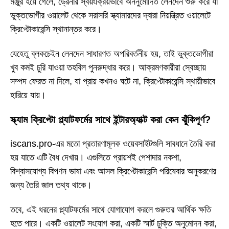
মঞ্জুর হয়ে গেলে, ড্রেনার স্বয়ংক্রিয়ভাবে অননুমোদিত লেনদেন শুরু করে যা
ভুক্তভোগীর ওয়ালেট থেকে সরাসরি স্ক্যামারদের দ্বারা নিয়ন্ত্রিত ওয়ালেটে
ক্রিপ্টোকারেন্সি স্থানান্তর করে।
যেহেতু ব্লকচেইন লেনদেন সাধারণত অপরিবর্তনীয় হয়, তাই ভুক্তভোগীরা
খুব কমই চুরি যাওয়া তহবিল পুনরুদ্ধার করে। আক্রমণকারীরা স্বেচ্ছায়
সম্পদ ফেরত না দিলে, যা প্রায় কখনও ঘটে না, ক্রিপ্টোকারেন্সি স্থায়ীভাবে
হারিয়ে যায়।
স্ক্যাম ক্রিপ্টো প্ল্যাটফর্মের সাথে ইন্টারঅ্যাক্ট করা কেন ঝুঁকিপূর্ণ?
iscans.pro-এর মতো প্রতারণামূলক ওয়েবসাইটগুলি সাবধানে তৈরি করা
হয় যাতে এটি বৈধ দেখায়। এগুলিতে প্রায়শই পেশাদার নকশা,
বিশ্বাসযোগ্য বিপণন ভাষা এবং আসল ক্রিপ্টোকারেন্সি পরিষেবার অনুকরণের
জন্য তৈরি জাল তথ্য থাকে।
তবে, এই ধরনের প্ল্যাটফর্মের সাথে যোগাযোগ করলে গুরুতর আর্থিক ক্ষতি
হতে পারে। একটি ওয়ালেট সংযোগ করা, একটি স্মার্ট চুক্তি অনুমোদন করা,