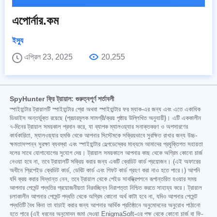
এপোর্নার.কম
ইস্যু
এপ্রিল 23, 2025
20,255
SpyHunter ফ্রি ট্রায়াল: গুরুত্বপূর্ণ শর্তাবলী
স্পাইহান্টার ট্রায়ালটি স্পাইহান্টার প্রো অথবা স্পাইহান্টার ফর ম্যাক-এর জন্য এবং এতে একাধিক
ডিভাইস অন্তর্ভুক্ত রয়েছে (প্রচারমূলক সামগ্রী/ক্রয় পৃষ্ঠায় উল্লিখিত অনুযায়ী)। এটি এককালীন
৭-দিনের ট্রায়াল সময়কাল প্রদান করে, যা ব্যাপক ম্যালওয়্যার সনাক্তকরণ ও অপসারণের
কার্যকারিতা, ম্যালওয়্যার হুমকি থেকে আপনার সিস্টেমকে সক্রিয়ভাবে সুরক্ষিত রাখার জন্য উচ্চ-
ক্ষমতাসম্পন্ন সুরক্ষা ব্যবস্থা এবং স্পাইহান্টার হেল্পডেস্কের মাধ্যমে আমাদের প্রযুক্তিগত সহায়তা
দলের সাথে যোগাযোগের সুযোগ দেয়। ট্রায়াল সময়কালে আপনার কাছ থেকে অগ্রিম কোনো চার্জ
নেওয়া হবে না, তবে ট্রায়ালটি সক্রিয় করার জন্য একটি ক্রেডিট কার্ড প্রয়োজন। (এই অফারের
অধীনে প্রিপেইড ক্রেডিট কার্ড, ডেবিট কার্ড এবং গিফট কার্ড গ্রহণ করা নাও হতে পারে।) আপনি
যদি ক্রয় করার সিদ্ধান্ত নেন, তবে ট্রায়াল থেকে পেইড সাবস্ক্রিপশনে রূপান্তরিত হওয়ার সময়
আপনার পেমেন্ট পদ্ধতির প্রয়োজনীয়তা নিরবচ্ছিন্ন নিরাপত্তা নিশ্চিত করতে সাহায্য করে। ট্রায়াল
চলাকালীন আপনার পেমেন্ট পদ্ধতি থেকে অগ্রিম কোনো অর্থ কাটা হবে না, যদিও আপনার পেমেন্ট
পদ্ধতিটি বৈধ কিনা তা যাচাই করার জন্য আপনার আর্থিক প্রতিষ্ঠানে অনুমোদনের অনুরোধ পাঠানো
হতে পারে (এই ধরনের অনুমোদন জমা দেওয়া EnigmaSoft-এর পক্ষ থেকে কোনো চার্জ বা ফি-