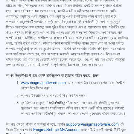
আপনার সাবস্ক্রিপশনের স্বয়ংক্রিয় নবায়নের জন্য অর্থপ্রদানের ক্ষেত্রে, প্রতিটি অর্থপ্রদানের
তারিখের আগে, নিবন্ধনের সময় আপনার দেওয়া ইমেল ঠিকানায় একটি ইমেল অনুস্মারক পাঠানো
হবে। আপনার ট্রায়াল শুরু হওয়ার সময়, আপনি একটি অ্যাক্টিভেশন কোড পাবেন যা প্রতি
অ্যাকাউন্টে শুধুমাত্র একটি ট্রায়াল এবং শুধুমাত্র একটি ডিভাইসের জন্য ব্যবহার করা যাবে।
আপনার সাবস্ক্রিপশনটি অফারিং সামগ্রী এবং নিবন্ধন/ক্রয় পৃষ্ঠার শর্তাবলী (যা এখানে রেফারেন্স
হিসাবে অন্তর্ভুক্ত করা হয়েছে; ক্রয় পৃষ্ঠার বিবরণ অনুযায়ী দেশ বা প্রচারভেদে মূল্য পরিবর্তিত হতে
পারে) অনুসারে নির্দিষ্ট মূল্যে এবং সাবস্ক্রিপশনের মেয়াদের জন্য স্বয়ংক্রিয়ভাবে নবায়ন হবে, যদি
আপনি একজন অবিচ্ছিন্ন সাবস্ক্রিপশন ব্যবহারকারী হন। অর্থপ্রদানকারী সাবস্ক্রিপশন ব্যবহারকারীদের
জন্য, আপনি বাতিল করলেও, আপনার অর্থপ্রদানকারী সাবস্ক্রিপশনের মেয়াদ শেষ না হওয়া পর্যন্ত
আপনার পণ্য(গুলি) ব্যবহারের সুযোগ থাকবে। আপনি যদি আপনার বর্তমান সাবস্ক্রিপশনের মেয়াদের
জন্য অর্থ ফেরত পেতে চান, তবে আপনাকে অবশ্যই আপনার সর্বশেষ ক্রয়ের ৩০ দিনের মধ্যে
বাতিল করতে হবে এবং অর্থ ফেরতের জন্য আবেদন করতে হবে, এবং আপনার অর্থ ফেরত প্রক্রিয়া
সম্পন্ন হওয়ার সাথে সাথেই আপনি সম্পূর্ণ কার্যকারিতা পাওয়া বন্ধ করে দেবেন।
আপনি নিম্নলিখিত উপায়ে একটি সাবস্ক্রিপশন বা ট্রায়াল বাতিল করতে পারেন:
www.enigmasoftware.com-
এ যান এবং উপরের ডান কোণায় থাকা
'লগইন'
বোতামটিতে ক্লিক করুন।
আপনার ইউজারনেম ও পাসওয়ার্ড দিয়ে লগ ইন করুন।
ন্যাভিগেশন মেনুতে,
"অর্ডার/লাইসেন্স"-এ যান।
আপনার অর্ডার/লাইসেন্সের পাশে,
প্রযোজ্য হলে আপনার সাবস্ক্রিপশন বাতিল করার জন্য একটি বাটন রয়েছে। দ্রষ্টব্য:
আপনার একাধিক অর্ডার/পণ্য থাকলে, আপনাকে সেগুলি পৃথকভাবে বাতিল করতে হবে।
আপনার কোনো প্রশ্ন বা সমস্যা থাকলে, আপনি
support@enigmasoftware.com
এই
ইমেল ঠিকানায় অথবা
EnigmaSoft-এর MyAccount
ওয়েবসাইটে একটি সাপোর্ট টিকিট খুলে