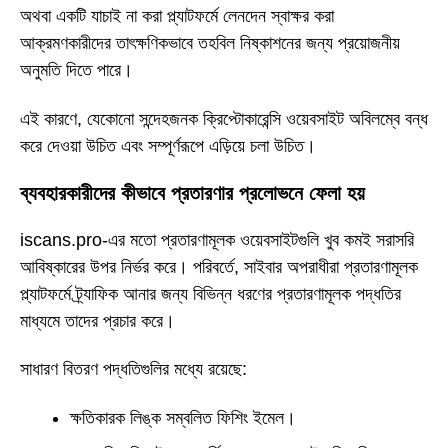
অথবা একটি যাচাই না করা প্ল্যাটফর্মে লেনদেন স্বাক্ষর করা
আক্রমণকারীদের তাৎক্ষণিকভাবে তহবিল নিষ্কাশনের জন্য প্রয়োজনীয়
অনুমতি দিতে পারে।
এই কারণে, যেকোনো সন্দেহজনক ক্রিপ্টোকারেন্সি ওয়েবসাইট অবিলম্বে বন্ধ
করে দেওয়া উচিত এবং সম্পূর্ণরূপে এড়িয়ে চলা উচিত।
ব্যবহারকারীদের কীভাবে প্রতারণার প্রলোভনে ফেলা হয়
iscans.pro-এর মতো প্রতারণামূলক ওয়েবসাইটগুলি খুব কমই সরাসরি
আবিষ্কারের উপর নির্ভর করে। পরিবর্তে, সাইবার অপরাধীরা প্রতারণামূলক
প্ল্যাটফর্মে ট্র্যাফিক আনার জন্য বিভিন্ন ধরণের প্রতারণামূলক পদ্ধতির
মাধ্যমে তাদের প্রচার করে।
সাধারণ বিতরণ পদ্ধতিগুলির মধ্যে রয়েছে:
ক্ষতিকারক লিঙ্ক সম্বলিত ফিশিং ইমেল।