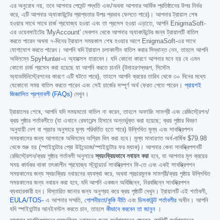
এর অনুরোধ নয়, তবে আপনার পেমেন্ট পদ্ধতি এবং/অথবা আপনার আর্থিক প্রতিষ্ঠানের উপর নির্ভর
করে, এটি আপনার অ্যাকাউন্টের প্রাপ্যতার উপর প্রভাব ফেলতে পারে)। আপনার ট্রায়াল শেষ
হওয়ার সাথে সাথে চার্জ প্রযোজ্য হওয়া এবং তা প্রসেস হওয়া এড়াতে, আপনি EnigmaSoft-
এর ওয়েবসাইটের 'MyAccount' সেকশন থেকে আপনার অ্যাকাউন্টের জন্য ট্রায়ালটি বাতিল
করতে পারেন অথবা ৭-দিনের ট্রায়াল সময়কাল শেষ হওয়ার আগে EnigmaSoft-এর সাথে
যোগাযোগ করতে পারেন। আপনি যদি ট্রায়াল চলাকালীন বাতিল করার সিদ্ধান্ত নেন, তাহলে আপনি
অবিলম্বে SpyHunter-এ অ্যাক্সেস হারাবেন। যদি কোনো কারণে আপনার মনে হয় যে এমন
কোনো চার্জ প্রসেস করা হয়েছে যা আপনি করতে চাননি (উদাহরণস্বরূপ, সিস্টেম
অ্যাডমিনিস্ট্রেশনের কারণে এটি ঘটতে পারে), তাহলে আপনি ক্রয়ের তারিখ থেকে ৩০ দিনের মধ্যে
যেকোনো সময় বাতিল করতে পারেন এবং সেই চার্জের সম্পূর্ণ অর্থ ফেরত পেতে পারেন।
প্রায়শই
জিজ্ঞাসিত প্রশ্নাবলী (FAQs)
দেখুন।
ট্রায়ালের শেষে, আপনি যদি সময়মতো বাতিল না করেন, তাহলে অফারিং সামগ্রী এবং রেজিস্ট্রেশন/
ক্রয় পৃষ্ঠার শর্তাবলীতে (যা এখানে রেফারেন্স হিসাবে অন্তর্ভুক্ত করা হয়েছে; ক্রয় পৃষ্ঠার বিবরণ
অনুযায়ী দেশ বা প্রচার অনুসারে মূল্য পরিবর্তিত হতে পারে) উল্লিখিত মূল্য এবং সাবস্ক্রিপশন
সময়কালের জন্য আপনাকে অবিলম্বে অগ্রিম বিল করা হবে। মূল্য সাধারণত অর্ধ-বার্ষিক
$79.98
থেকে শুরু হয় (স্পাইহান্টার প্রো উইন্ডোজ/স্পাইহান্টার ফর ম্যাক)। আপনার কেনা সাবস্ক্রিপশনটি
রেজিস্ট্রেশন/ক্রয় পৃষ্ঠার শর্তাবলী অনুসারে
স্বয়ংক্রিয়ভাবে নবায়ন করা
হবে, যা আপনার মূল ক্রয়ের
সময় কার্যকর থাকা তৎকালীন প্রযোজ্য স্ট্যান্ডার্ড সাবস্ক্রিপশন ফি-তে এবং একই সাবস্ক্রিপশন
সময়কালের জন্য স্বয়ংক্রিয় নবায়নের ব্যবস্থা করে, অথবা প্রচারমূলক সামগ্রী/ক্রয় পৃষ্ঠায় উল্লিখিত
সময়কালের জন্য নবায়ন করা হবে, যদি আপনি একজন অবিচ্ছিন্ন, নিরবচ্ছিন্ন সাবস্ক্রিপশন
ব্যবহারকারী হন। বিস্তারিত জানার জন্য অনুগ্রহ করে ক্রয় পৃষ্ঠাটি দেখুন। ট্রায়ালটি এই শর্তাবলী,
EULA/TOS-
এ আপনার সম্মতি,
গোপনীয়তা/কুকি নীতি
এবং
ডিসকাউন্ট শর্তাবলীর
অধীন। আপনি
যদি স্পাইহান্টার আনইনস্টল করতে চান, তাহলে
কীভাবে করবেন তা জানুন
।