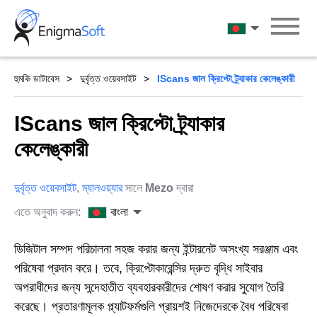
Skip
to
বাংলা
content
হুমকি ডাটাবেস
দুর্বৃত্ত ওয়েবসাইট
IScans জাল ক্রিপ্টো ট্র্যাকার কেলেঙ্কারী
IScans জাল ক্রিপ্টো ট্র্যাকার
কেলেঙ্কারী
দুর্বৃত্ত ওয়েবসাইট
,
ম্যালওয়্যার
সালে
Mezo
দ্বারা
এতে অনুবাদ করুন:
বাংলা
ডিজিটাল সম্পদ পরিচালনা সহজ করার জন্য ইন্টারনেট অসংখ্য সরঞ্জাম এবং
পরিষেবা প্রদান করে। তবে, ক্রিপ্টোকারেন্সির দ্রুত বৃদ্ধি সাইবার
অপরাধীদের জন্য সন্দেহাতীত ব্যবহারকারীদের শোষণ করার সুযোগ তৈরি
করেছে। প্রতারণামূলক প্ল্যাটফর্মগুলি প্রায়শই নিজেদেরকে বৈধ পরিষেবা