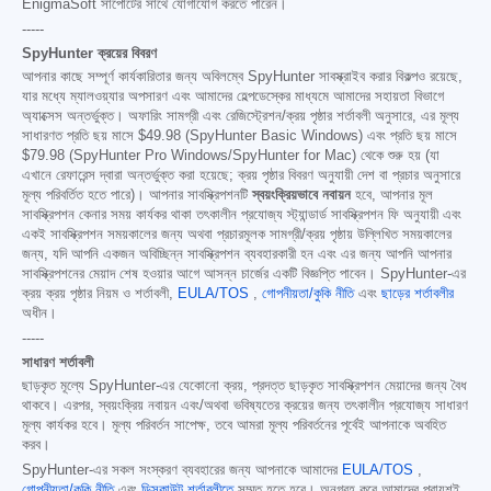
EnigmaSoft সাপোর্টের সাথে যোগাযোগ করতে পারেন।
-----
SpyHunter ক্রয়ের বিবরণ
আপনার কাছে সম্পূর্ণ কার্যকারিতার জন্য অবিলম্বে SpyHunter সাবস্ক্রাইব করার বিকল্পও রয়েছে,
যার মধ্যে ম্যালওয়্যার অপসারণ এবং আমাদের হেল্পডেস্কের মাধ্যমে আমাদের সহায়তা বিভাগে
অ্যাক্সেস অন্তর্ভুক্ত। অফারিং সামগ্রী এবং রেজিস্ট্রেশন/ক্রয় পৃষ্ঠার শর্তাবলী অনুসারে, এর মূল্য
সাধারণত প্রতি ছয় মাসে
$49.98
(SpyHunter Basic Windows) এবং প্রতি ছয় মাসে
$79.98
(SpyHunter Pro Windows/SpyHunter for Mac) থেকে শুরু হয় (যা
এখানে রেফারেন্স দ্বারা অন্তর্ভুক্ত করা হয়েছে; ক্রয় পৃষ্ঠার বিবরণ অনুযায়ী দেশ বা প্রচার অনুসারে
মূল্য পরিবর্তিত হতে পারে)। আপনার সাবস্ক্রিপশনটি
স্বয়ংক্রিয়ভাবে নবায়ন
হবে, আপনার মূল
সাবস্ক্রিপশন কেনার সময় কার্যকর থাকা তৎকালীন প্রযোজ্য স্ট্যান্ডার্ড সাবস্ক্রিপশন ফি অনুযায়ী এবং
একই সাবস্ক্রিপশন সময়কালের জন্য অথবা প্রচারমূলক সামগ্রী/ক্রয় পৃষ্ঠায় উল্লিখিত সময়কালের
জন্য, যদি আপনি একজন অবিচ্ছিন্ন সাবস্ক্রিপশন ব্যবহারকারী হন এবং এর জন্য আপনি আপনার
সাবস্ক্রিপশনের মেয়াদ শেষ হওয়ার আগে আসন্ন চার্জের একটি বিজ্ঞপ্তি পাবেন। SpyHunter-এর
ক্রয় ক্রয় পৃষ্ঠার নিয়ম ও শর্তাবলী,
EULA/TOS
,
গোপনীয়তা/কুকি নীতি
এবং
ছাড়ের শর্তাবলীর
অধীন।
-----
সাধারণ শর্তাবলী
ছাড়কৃত মূল্যে SpyHunter-এর যেকোনো ক্রয়, প্রদত্ত ছাড়কৃত সাবস্ক্রিপশন মেয়াদের জন্য বৈধ
থাকবে। এরপর, স্বয়ংক্রিয় নবায়ন এবং/অথবা ভবিষ্যতের ক্রয়ের জন্য তৎকালীন প্রযোজ্য সাধারণ
মূল্য কার্যকর হবে। মূল্য পরিবর্তন সাপেক্ষ, তবে আমরা মূল্য পরিবর্তনের পূর্বেই আপনাকে অবহিত
করব।
SpyHunter-এর সকল সংস্করণ ব্যবহারের জন্য আপনাকে আমাদের
EULA/TOS
,
গোপনীয়তা/কুকি নীতি
এবং
ডিসকাউন্ট শর্তাবলীতে
সম্মত হতে হবে। অনুগ্রহ করে আমাদের প্রায়শই