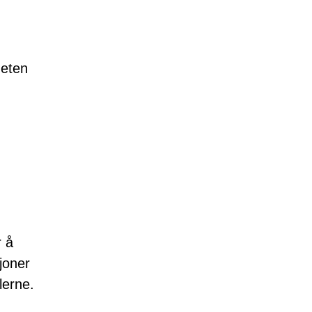
heten
r å
sjoner
lerne.