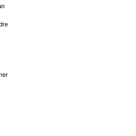
an
dre
mer