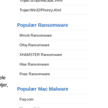
Trojan:Script/Wacatac.H!ml
Trojan:Win32/Phonzy.A!ml
Populær Ransomware
Mmvb Ransomware
Ofoq Ransomware
XHAMSTER Ransomware
Hlas Ransomware
Poaz Ransomware
ele
jer,
Populær Mac Malware
Fuq.com