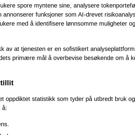
brukere spore myntene sine, analysere tokenportefø
en annonserer funksjoner som AI-drevet risikoanaly
brukere med å identifisere lønnsomme muligheter o
av at tjenesten er en sofistikert analyseplattform
tstedets primære mål å overbevise besøkende om å k
illit
et oppdiktet statistikk som tyder på utbredt bruk og
 å:
ens.