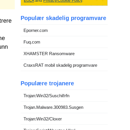
EULA
and
Privacy/Cookie Policy
.
Populær skadelig programvare
trere
Eporner.com
me
Fuq.com
runn
XHAMSTER Ransomware
CraxsRAT mobil skadelig programvare
Populære trojanere
Trojan:Win32/Suschil!rfn
Trojan.Malware.300983.Susgen
Trojan:Win32/Cloxer