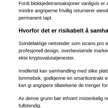
Fordi blokkjedetransaksjoner vanligvis er i
mindre angriperne frivillig returnerer eie
permanent tapt.
Hvorfor det er risikabelt å sam
Svindelaktige nettsteder som iscans.pro er
profesjonell design, overbevisende marke
ekte kryptovalutatjenester.
Imidlertid kan samhandling med slike plattf
lommebok, godkjenne en smartkontrakt ell
kan gi angripere tillatelsene de trenger f
Av denne grunn bør ethvert mistenkelig n
fullstendig.