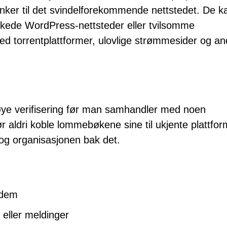
enker til det svindelforekommende nettstedet. De k
kede WordPress-nettsteder eller tvilsomme
d torrentplattformer, ulovlige strømmesider og an
øye verifisering før man samhandler med noen
ør aldri koble lommebøkene sine til ukjente plattfor
t og organisasjonen bak det.
 dem
eller meldinger