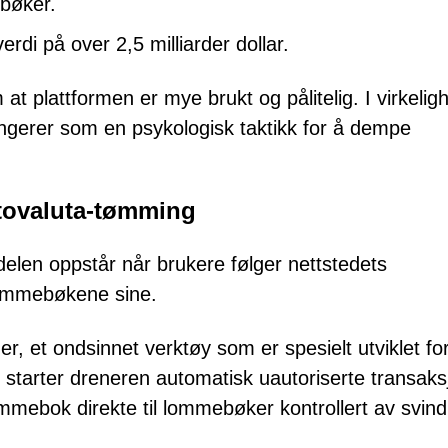
bøker.
rdi på over 2,5 milliarder dollar.
at plattformen er mye brukt og pålitelig. I virkelig
fungerer som en psykologisk taktikk for å dempe
ptovaluta-tømming
delen oppstår når brukere følger nettstedets
-lommebøkene sine.
, et ondsinnet verktøy som er spesielt utviklet fo
itt, starter dreneren automatisk uautoriserte transak
ommebok direkte til lommebøker kontrollert av svind