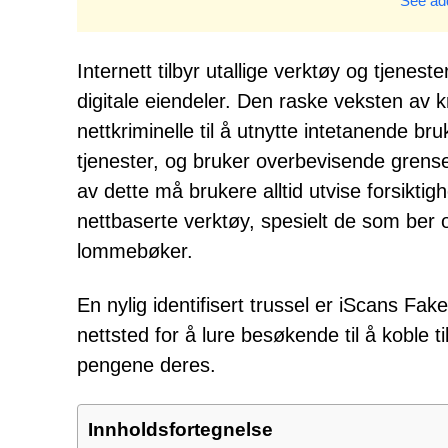
See add
Internett tilbyr utallige verktøy og tjenes
digitale eiendeler. Den raske veksten av k
nettkriminelle til å utnytte intetanende br
tjenester, og bruker overbevisende grensesn
av dette må brukere alltid utvise forsikti
nettbaserte verktøy, spesielt de som ber o
lommebøker.
En nylig identifisert trussel er iScans F
nettsted for å lure besøkende til å koble t
pengene deres.
Innholdsfortegnelse