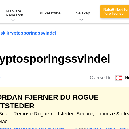
Rabatttilbud for
Malware
Brukerstøtte
Selskap
flere lisenser
Research
lsk kryptosporingssvindel
ryptosporingssvindel
e
Oversett til:
N
ORDAN FJERNER DU ROGUE
TTSTEDER
 Scan. Remove Rogue nettsteder. Secure, optimize & cle
Mac.