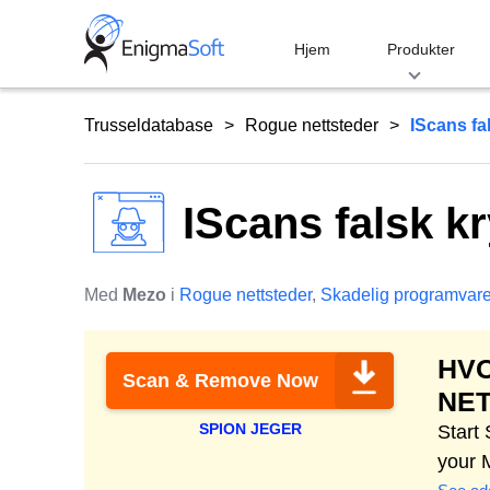
Skip
to
Hjem
Produkter
content
Trusseldatabase
Rogue nettsteder
IScans fa
IScans falsk k
Med
Mezo
i
Rogue nettsteder
,
Skadelig programvar
HV
Scan & Remove Now
NE
SPION JEGER
Start
your 