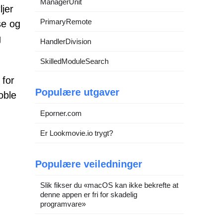
ManagerUnit
ljer
PrimaryRemote
se og
g
HandlerDivision
SkilledModuleSearch
 for
Populære utgaver
oble
Eporner.com
Er Lookmovie.io trygt?
Populære veiledninger
Slik fikser du «macOS kan ikke bekrefte at
denne appen er fri for skadelig
programvare»