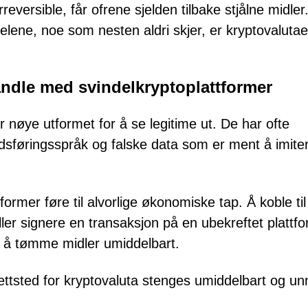
rreversible, får ofrene sjelden tilbake stjålne midle
ndelene, noe som nesten aldri skjer, er kryptovaluta
handle med svindelkryptoplattformer
 nøye utformet for å se legitime ut. De har ofte
dsføringsspråk og falske data som er ment å imite
ormer føre til alvorlige økonomiske tap. Å koble til
er signere en transaksjon på en ubekreftet plattf
or å tømme midler umiddelbart.
ettsted for kryptovaluta stenges umiddelbart og u