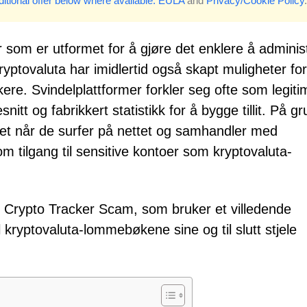
itional offer below where available.
EULA
and
Privacy/Cookie Policy
.
ter som er utformet for å gjøre det enklere å adminis
ryptovaluta har imidlertid også skapt muligheter for
ukere. Svindelplattformer forkler seg ofte som legiti
itt og fabrikkert statistikk for å bygge tillit. På g
ghet når de surfer på nettet og samhandler med
m tilgang til sensitive kontoer som kryptovaluta-
ake Crypto Tracker Scam, som bruker et villedende
il kryptovaluta-lommebøkene sine og til slutt stjele