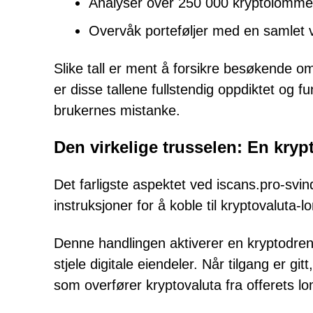
Analyser over 250 000 kryptolomme
Overvåk porteføljer med en samlet ve
Slike tall er ment å forsikre besøkende om 
er disse tallene fullstendig oppdiktet og 
brukernes mistanke.
Den virkelige trusselen: En kry
Det farligste aspektet ved iscans.pro-svin
instruksjoner for å koble til kryptovaluta
Denne handlingen aktiverer en kryptodrener
stjele digitale eiendeler. Når tilgang er g
som overfører kryptovaluta fra offerets l