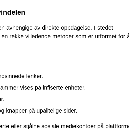
vindelen
en avhengige av direkte oppdagelse. I stedet
en rekke villedende metoder som er utformet for 
ndsinnede lenker.
mmer vises på infiserte enheter.
r.
g knapper på upålitelige sider.
terte eller stjålne sosiale mediekontoer på plattform