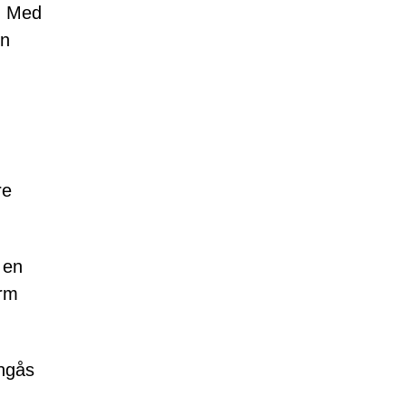
r. Med
en
re
 en
orm
nngås