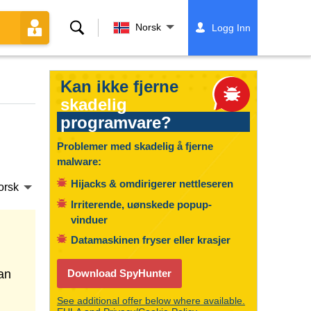
Søk
Norsk
Logg Inn
Kan ikke fjerne
skadelig
programvare?
Problemer med skadelig å fjerne
malware:
Hijacks & omdirigerer nettleseren
orsk
Irriterende, uønskede popup-
vinduer
Datamaskinen fryser eller krasjer
an
Download SpyHunter
See additional offer below where available.