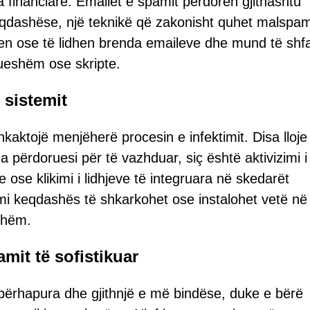
 financiare. Emailet e spamit përdoren gjithashtu
eqdashëse, një teknikë që zakonisht quhet malspa
n ose të lidhen brenda emaileve dhe mund të shf
ueshëm ose skripte.
 sistemit
aktojë menjëherë procesin e infektimit. Disa lloje
përdoruesi për të vazhduar, siç është aktivizimi i
ose klikimi i lidhjeve të integruara në skedarët
i keqdashës të shkarkohet ose instalohet vetë në
shëm.
mit të sofistikuar
përhapura dhe gjithnjë e më bindëse, duke e bërë