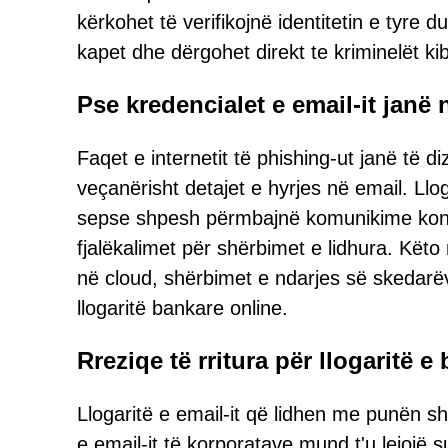
kërkohet të verifikojnë identitetin e tyre du
kapet dhe dërgohet direkt te kriminelët ki
Pse kredencialet e email-it janë 
Faqet e internetit të phishing-ut janë të d
veçanërisht detajet e hyrjes në email. Llo
sepse shpesh përmbajnë komunikime konfi
fjalëkalimet për shërbimet e lidhura. Këto 
në cloud, shërbimet e ndarjes së skedarëv
llogaritë bankare online.
Rreziqe të rritura për llogaritë e
Llogaritë e email-it që lidhen me punën s
e email-it të korporatave mund t'u lejojë s