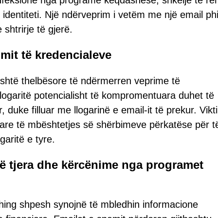
infeksione nga programe keqdashëse, shkelje të rë
 identiteti. Një ndërveprim i vetëm me një email ph
htrirje të gjerë.
mit të kredencialeve
është thelbësore të ndërmerren veprime të
llogaritë potencialisht të kompromentuara duhet të
duke filluar me llogarinë e email-it të prekur. Vikt
rtare të mbështetjes së shërbimeve përkatëse për t
garitë e tyre.
të tjera dhe kërcënime nga programet
shing shpesh synojnë të mbledhin informacione