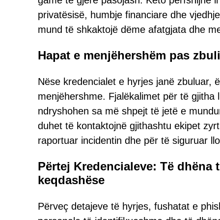
gamë të gjerë pasojash. Këto përfshijnë 
privatësisë, humbje financiare dhe vjedhje
mund të shkaktojë dëme afatgjata dhe me s
Hapat e menjëhershëm pas zbuli
Nëse kredencialet e hyrjes janë zbuluar, 
menjëhershme. Fjalëkalimet për të gjitha 
ndryshohen sa më shpejt të jetë e mundur, 
duhet të kontaktojnë gjithashtu ekipet zy
raportuar incidentin dhe për të siguruar llo
Përtej Kredencialeve: Të dhëna 
keqdashëse
Përveç detajeve të hyrjes, fushatat e phi