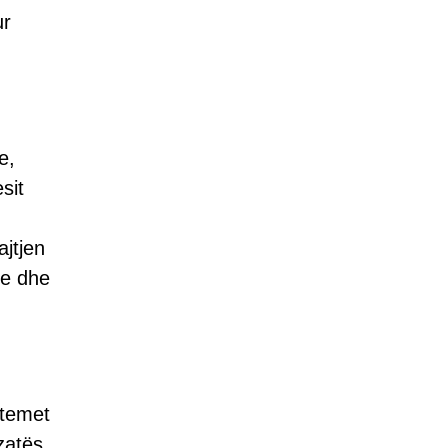
ur
e,
sit
ajtjen
ke dhe
stemet
zatës.