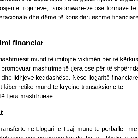
ndosjen e trojanëve, ransomware-ve ose formave të 
peracionale dhe dëme të konsiderueshme financiar
imi financiar
mashtruesit mund të imitojnë viktimën për të kërku
ë promovuar mashtrime të tjera ose për të shpërnd
e lidhjeve keqdashëse. Nëse llogaritë financiare
ët kibernetikë mund të kryejnë transaksione të
 të tjera mashtruese.
t
ransfertë në Llogarinë Tuaj' mund të përballen me