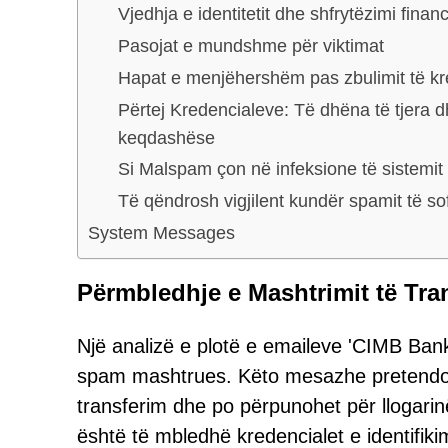
Vjedhja e identitetit dhe shfrytëzimi financ
Pasojat e mundshme për viktimat
Hapat e menjëhershëm pas zbulimit të kr
Përtej Kredencialeve: Të dhëna të tjera
keqdashëse
Si Malspam çon në infeksione të sistemit
Të qëndrosh vigjilent kundër spamit të sof
System Messages
Përmbledhje e Mashtrimit të Tra
Një analizë e plotë e emaileve 'CIMB Bank
spam mashtrues. Këto mesazhe pretendoj
transferim dhe po përpunohet për llogarinë
është të mbledhë kredencialet e identifiki