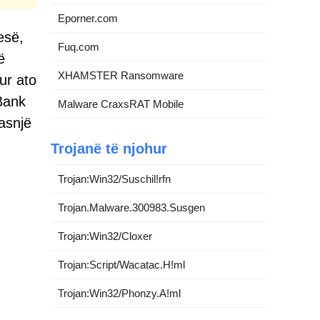
Eporner.com
esë,
Fuq.com
ë
XHAMSTER Ransomware
ur ato
 Bank
Malware CraxsRAT Mobile
asnjë
Trojanë të njohur
Trojan:Win32/Suschil!rfn
Trojan.Malware.300983.Susgen
Trojan:Win32/Cloxer
Trojan:Script/Wacatac.H!ml
Trojan:Win32/Phonzy.A!ml