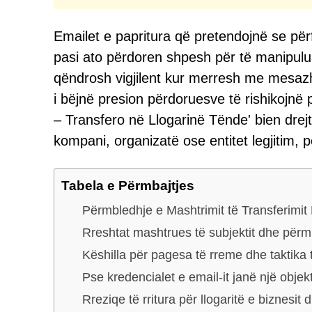
Emailet e papritura që pretendojnë se për
pasi ato përdoren shpesh për të manipul
qëndrosh vigjilent kur merresh me mesazh
i bëjnë presion përdoruesve të rishikojnë 
– Transfero në Llogarinë Tënde' bien dre
kompani, organizatë ose entitet legjitim,
Tabela e Përmbajtjes
Përmbledhje e Mashtrimit të Transferimi
Rreshtat mashtrues të subjektit dhe përmb
Këshilla për pagesa të rreme dhe taktika 
Pse kredencialet e email-it janë një objek
Rreziqe të rritura për llogaritë e biznesit