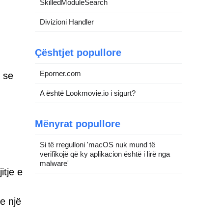
SkilledModuleSearch
Divizioni Handler
Çështjet popullore
Eporner.com
t se
A është Lookmovie.io i sigurt?
Mënyrat popullore
Si të rregulloni 'macOS nuk mund të
verifikojë që ky aplikacion është i lirë nga
malware'
itje e
e një