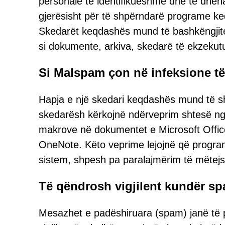
personale të identifikueshme dhe të dhëna
gjerësisht për të shpërndarë programe k
Skedarët keqdashës mund të bashkëngjite
si dokumente, arkiva, skedarë të ekzekut
Si Malspam çon në infeksione të
Hapja e një skedari keqdashës mund të shk
skedarësh kërkojnë ndërveprim shtesë nga 
makrove në dokumentet e Microsoft Office 
OneNote. Këto veprime lejojnë që program
sistem, shpesh pa paralajmërim të mëtej
Të qëndrosh vigjilent kundër spa
Mesazhet e padëshiruara (spam) janë të 