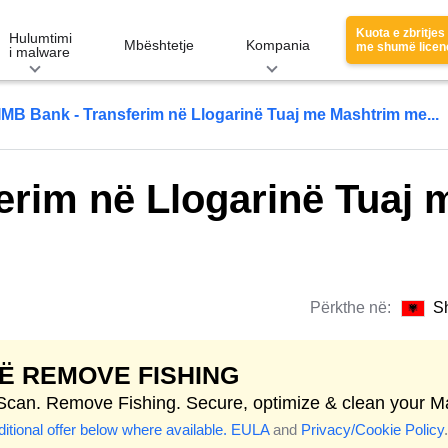
Kuota e zbritjes
Hulumtimi
Mbështetje
Kompania
me shumë licen
i malware
IMB Bank - Transferim në Llogarinë Tuaj me Mashtrim me...
erim në Llogarinë Tuaj 
Përkthe në:
S
TË REMOVE FISHING
 Scan. Remove Fishing. Secure, optimize & clean your M
itional offer below where available.
EULA
and
Privacy/Cookie Policy
.