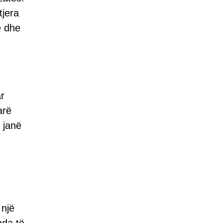
tjera
e dhe
ar
arë
 janë
 një