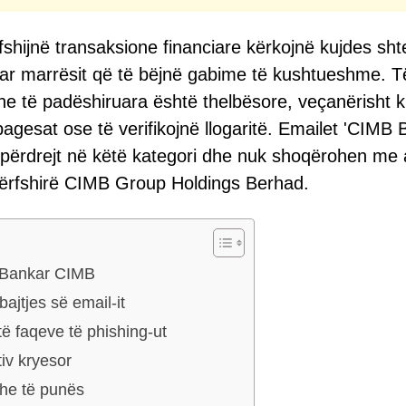
fshijnë transaksione financiare kërkojnë kujdes sht
uar marrësit që të bëjnë gabime të kushtueshme. T
e të padëshiruara është thelbësore, veçanërisht k
pagesat ose të verifikojnë llogaritë. Emailet 'CIMB
jtpërdrejt në këtë kategori dhe nuk shoqërohen me 
 përfshirë CIMB Group Holdings Berhad.
t Bankar CIMB
ajtjes së email-it
të faqeve të phishing-ut
tiv kryesor
 dhe të punës