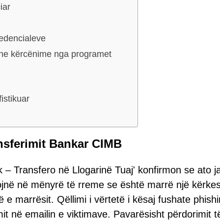
iar
edencialeve
 dhe kërcënime nga programet
istikuar
nsferimit Bankar CIMB
 – Transfero në Llogarinë Tuaj' konfirmon se ato j
në në mënyrë të rreme se është marrë një kërkes
 e marrësit. Qëllimi i vërtetë i kësaj fushate phish
mit në emailin e viktimave. Pavarësisht përdorimit t