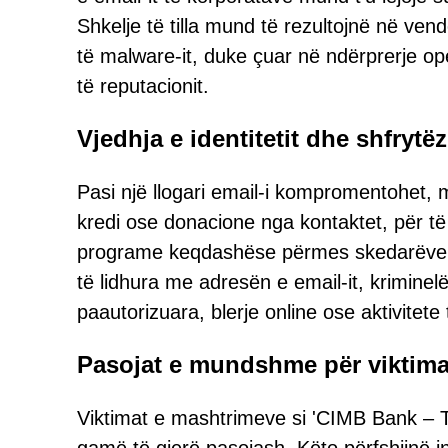
Shkelje të tilla mund të rezultojnë në ve
të malware-it, duke çuar në ndërprerje o
të reputacionit.
Vjedhja e identitetit dhe shfrytëz
Pasi një llogari email-i kompromentohet, 
kredi ose donacione nga kontaktet, për t
programe keqdashëse përmes skedarëve dh
të lidhura me adresën e email-it, kriminel
paautorizuara, blerje online ose aktivitete
Pasojat e mundshme për viktima
Viktimat e mashtrimeve si 'CIMB Bank – T