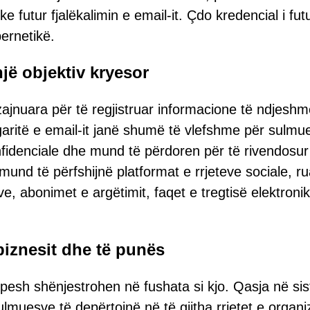
ke futur fjalëkalimin e email-it. Çdo kredencial i fut
bernetikë.
një objektiv kryesor
izajnuara për të regjistruar informacione të ndjeshm
garitë e email-it janë shumë të vlefshme për sulmue
denciale dhe mund të përdoren për të rivendosur
mund të përfshijnë platformat e rrjeteve sociale, ru
e, abonimet e argëtimit, faqet e tregtisë elektroni
 biznesit dhe të punës
hpesh shënjestrohen në fushata si kjo. Qasja në si
ulmuesve të depërtojnë në të gjitha rrjetet e organi