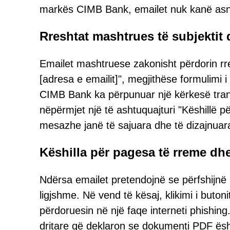
markës CIMB Bank, emailet nuk kanë asn
Rreshtat mashtrues të subjektit 
Emailet mashtruese zakonisht përdorin rres
[adresa e emailit]", megjithëse formulimi 
CIMB Bank ka përpunuar një kërkesë transf
nëpërmjet një të ashtuquajturi "Këshillë p
mesazhe janë të sajuara dhe të dizajnuara
Këshilla për pagesa të rreme dhe
Ndërsa emailet pretendojnë se përfshijnë
ligjshme. Në vend të kësaj, klikimi i buton
përdoruesin në një faqe interneti phishing.
dritare që deklaron se dokumenti PDF ësh