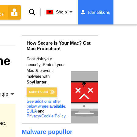
Kërko
Shqip
Identifikohu
cë
How Secure is Your Mac? Get
Mac Protection!
me
Don't risk your
security. Protect your
Mac & prevent
malware with
SpyHunter
.
Shkarko tani
hqip
See additional offer
below where available.
EULA
and
Privacy/Cookie Policy
.
ac.
Malware popullor