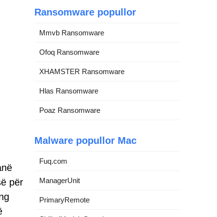
Ransomware popullor
Mmvb Ransomware
Ofoq Ransomware
XHAMSTER Ransomware
Hlas Ransomware
Poaz Ransomware
Malware popullor Mac
Fuq.com
anë
ManagerUnit
ë për
ing
PrimaryRemote
ë