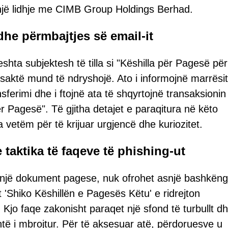
jë lidhje me CIMB Group Holdings Berhad.
dhe përmbajtjes së email-it
hta subjektesh të tilla si "Këshilla për Pagesë për
i saktë mund të ndryshojë. Ato i informojnë marrësi
erimi dhe i ftojnë ata të shqyrtojnë transaksionin
ër Pagesë". Të gjitha detajet e paraqitura në këto
 vetëm për të krijuar urgjencë dhe kuriozitet.
 taktika të faqeve të phishing-ut
 një dokument pagese, nuk ofrohet asnjë bashkëngj
it 'Shiko Këshillën e Pagesës Këtu' e ridrejton
 Kjo faqe zakonisht paraqet një sfond të turbullt dh
të i mbrojtur. Për të aksesuar atë, përdoruesve u