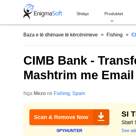
Skip
to
Shtëpi
Produktet
content
Baza e të dhënave të kërcënimeve
Fishing
C
CIMB Bank - Transf
Mashtrim me Email
Nga
Mezo
në
Fishing
,
Spam
SI 
Scan & Remove Now
Start
See add
SPYHUNTER