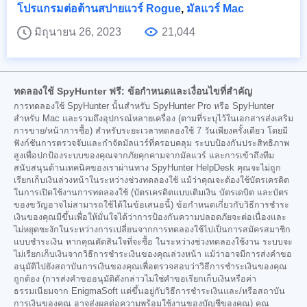
โปรแกรมต่อต้านสปายแวร์ Rogue
,
มัลแวร์ Mac
มิถุนายน 26, 2023
21,044
ทดลองใช้ SpyHunter ฟรี: ข้อกำหนดและเงื่อนไขที่สำคัญ
การทดลองใช้ SpyHunter นั้นสำหรับ SpyHunter Pro หรือ SpyHunter
สำหรับ Mac และรวมถึงอุปกรณ์หลายเครื่อง (ตามที่ระบุไว้ในเอกสารส่งเสริม
การขาย/หน้าการซื้อ) สำหรับระยะเวลาทดลองใช้ 7 วันเพียงครั้งเดียว โดยมี
ฟังก์ชันการตรวจจับและกำจัดมัลแวร์ที่ครอบคลุม ระบบป้องกันประสิทธิภาพ
สูงเพื่อปกป้องระบบของคุณจากภัยคุกคามจากมัลแวร์ และการเข้าถึงทีม
สนับสนุนด้านเทคนิคของเราผ่านทาง SpyHunter HelpDesk คุณจะไม่ถูก
เรียกเก็บเงินล่วงหน้าในระหว่างช่วงทดลองใช้ แม้ว่าคุณจะต้องใช้บัตรเครดิต
ในการเปิดใช้งานการทดลองใช้ (บัตรเครดิตแบบเติมเงิน บัตรเดบิต และบัตร
ของขวัญอาจไม่สามารถใช้ได้ในข้อเสนอนี้) ข้อกำหนดเกี่ยวกับวิธีการชำระ
เงินของคุณมีขึ้นเพื่อให้มั่นใจได้ว่าการป้องกันความปลอดภัยจะต่อเนื่องและ
ไม่หยุดชะงักในระหว่างการเปลี่ยนจากการทดลองใช้ไปเป็นการสมัครสมาชิก
แบบชำระเงิน หากคุณตัดสินใจที่จะซื้อ ในระหว่างช่วงทดลองใช้งาน ระบบจะ
ไม่เรียกเก็บเงินจากวิธีการชำระเงินของคุณล่วงหน้า แม้ว่าอาจมีการส่งคำขอ
อนุมัติไปยังสถาบันการเงินของคุณเพื่อตรวจสอบว่าวิธีการชำระเงินของคุณ
ถูกต้อง (การส่งคำขออนุมัติดังกล่าวไม่ใช่คำขอเรียกเก็บเงินหรือค่า
ธรรมเนียมจาก EnigmaSoft แต่ขึ้นอยู่กับวิธีการชำระเงินและ/หรือสถาบัน
การเงินของคุณ อาจส่งผลต่อความพร้อมใช้งานของบัญชีของคุณ) คุณ