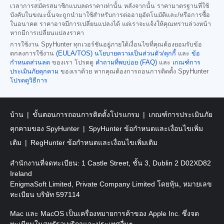
เวลาการสมัครสมาชิกแบบลดราคาเท่านั้น หลังจากนั้น ราคามาตรฐานที่ใช้
บังคับในขณะนั้นจะถูกนำมาใช้สำหรับการต่ออายุอัตโนมัติและ/หรือการซื้อ
ในอนาคต ราคาอาจมีการเปลี่ยนแปลงได้ แต่เราจะแจ้งให้คุณทราบล่วงหน้า
หากมีการเปลี่ยนแปลงราคา
การใช้งาน SpyHunter ทุกเวอร์ชันอยู่ภายใต้เงื่อนไขที่คุณต้องยอมรับข้อ
ตกลงการใช้งาน
(EULA/TOS)
นโยบายความเป็นส่วนตัว/คุกกี้
และ
ข้อ
กำหนดส่วนลด
ของเรา โปรดดู
คำถามที่พบบ่อย (FAQ)
และ
เกณฑ์การ
ประเมินภัยคุกคาม
ของเราด้วย หากคุณต้องการถอนการติดตั้ง SpyHunter
โปรดดูวิธีการ
บ้าน
ขั้นตอนการถอนการติดตั้งโปรแกรม
เกณฑ์การประเมินภัย
คุกคามของ SpyHunter
SpyHunter ข้อกำหนดและเงื่อนไขเพิ่ม
เติม
RegHunter ข้อกำหนดและเงื่อนไขเพิ่มเติม
สำนักงานที่จดทะเบียน: 1 Castle Street, ชั้น 3, Dublin 2 D02XD82
Ireland
EnigmaSoft Limited, Private Company Limited โดยหุ้น, หมายเลข
ทะเบียน บริษัท 597114
Mac และ MacOS เป็นเครื่องหมายการค้าของ Apple Inc. ซึ่งจด
ทะเบียนในสหรัฐอเมริกาและประเทศอื่นๆ