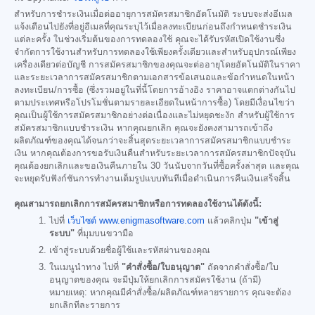
สำหรับการชำระเงินเมื่อต่ออายุการสมัครสมาชิกอัตโนมัติ ระบบจะส่งอีเมล
แจ้งเตือนไปยังที่อยู่อีเมลที่คุณระบุไว้เมื่อลงทะเบียนก่อนถึงกำหนดชำระเงิน
แต่ละครั้ง ในช่วงเริ่มต้นของการทดลองใช้ คุณจะได้รับรหัสเปิดใช้งานซึ่ง
จำกัดการใช้งานสำหรับการทดลองใช้เพียงครั้งเดียวและสำหรับอุปกรณ์เพียง
เครื่องเดียวต่อบัญชี การสมัครสมาชิกของคุณจะต่ออายุโดยอัตโนมัติในราคา
และระยะเวลาการสมัครสมาชิกตามเอกสารข้อเสนอและข้อกำหนดในหน้า
ลงทะเบียน/การซื้อ (ซึ่งรวมอยู่ในที่นี้โดยการอ้างอิง ราคาอาจแตกต่างกันไป
ตามประเทศหรือโปรโมชั่นตามรายละเอียดในหน้าการซื้อ) โดยมีเงื่อนไขว่า
คุณเป็นผู้ใช้การสมัครสมาชิกอย่างต่อเนื่องและไม่หยุดชะงัก สำหรับผู้ใช้การ
สมัครสมาชิกแบบชำระเงิน หากคุณยกเลิก คุณจะยังคงสามารถเข้าถึง
ผลิตภัณฑ์ของคุณได้จนกว่าจะสิ้นสุดระยะเวลาการสมัครสมาชิกแบบชำระ
เงิน หากคุณต้องการขอรับเงินคืนสำหรับระยะเวลาการสมัครสมาชิกปัจจุบัน
คุณต้องยกเลิกและขอเงินคืนภายใน 30 วันนับจากวันที่ซื้อครั้งล่าสุด และคุณ
จะหยุดรับฟังก์ชันการทำงานเต็มรูปแบบทันทีเมื่อดำเนินการคืนเงินเสร็จสิ้น
คุณสามารถยกเลิกการสมัครสมาชิกหรือการทดลองใช้งานได้ดังนี้:
ไปที่
เว็บไซต์ www.enigmasoftware.com
แล้วคลิกปุ่ม
"เข้าสู่
ระบบ"
ที่มุมบนขวามือ
เข้าสู่ระบบด้วยชื่อผู้ใช้และรหัสผ่านของคุณ
ในเมนูนำทาง ไปที่
"คำสั่งซื้อ/ใบอนุญาต"
ถัดจากคำสั่งซื้อ/ใบ
อนุญาตของคุณ จะมีปุ่มให้ยกเลิกการสมัครใช้งาน (ถ้ามี)
หมายเหตุ: หากคุณมีคำสั่งซื้อ/ผลิตภัณฑ์หลายรายการ คุณจะต้อง
ยกเลิกทีละรายการ