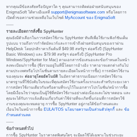
หากคุณมีข้อสงสัยหรือปัญหาใด ๆ คุณสามารถติดต่อฝ่ายสนับสนุนของ
EnigmaSoft ได้ทางอีเมลที่
support@enigmasoftware.com
หรือโดยการ
เปิดตั๋วขอความช่วยเหลือในเว็บไซต์
MyAccount ของ EnigmaSoft
------
รายละเอียดการสั่งซื้อ SpyHunter
คุณยังมีตัวเลือกในการสมัครใช้งาน SpyHunter ทันทีเพื่อใช้งานฟังก์ชันเต็ม
รูปแบบ รวมถึงการกำจัดมัลแวร์และการเข้าถึงฝ่ายสนับสนุนของเราผ่าน
HelpDesk โดยปกติราคาเริ่มต้นที่
$49.98
สหรัฐฯ ต่อครึ่งปี (SpyHunter
Basic Windows) และ
$79.98
สหรัฐฯ ต่อครึ่งปี (SpyHunter Pro
Windows/SpyHunter for Mac) ตามเอกสารข้อเสนอและข้อกำหนดในหน้า
ลงทะเบียน/การซื้อ (ซึ่งรวมอยู่ในที่นี้โดยการอ้างอิง ราคาอาจแตกต่างกันไป
ตามประเทศหรือโปรโมชั่นตามรายละเอียดในหน้าการซื้อ) การสมัครใช้งาน
ของคุณจะ
ต่ออายุโดยอัตโนมัติ
ในอัตราค่าธรรมเนียมการสมัครใช้งาน
มาตรฐานที่ใช้บังคับในขณะที่คุณสมัครใช้งานครั้งแรกและสำหรับระยะเวลา
การสมัครใช้งานเดียวกันหรือตามที่ระบุไว้ในเอกสารโปรโมชั่น/หน้าการซื้อ
โดยมีเงื่อนไขว่าคุณเป็นผู้ใช้ที่สมัครใช้งานอย่างต่อเนื่องและไม่ขาดตอน และ
คุณจะได้รับการแจ้งเตือนเกี่ยวกับค่าใช้จ่ายที่จะเกิดขึ้นก่อนที่การสมัครใช้
งานของคุณจะหมดอายุ การซื้อ SpyHunter อยู่ภายใต้ข้อกำหนดและ
เงื่อนไขในหน้าการซื้อ
EULA/TOS
นโยบายความเป็นส่วนตัว/คุกกี้
และ
ข้อ
กำหนดส่วนลด
------
ข้อกำหนดทั่วไป
การซื้อ SpyHunter ในราคาลดพิเศษใดๆ จะมีผลใช้ได้เฉพาะในช่วงระยะ