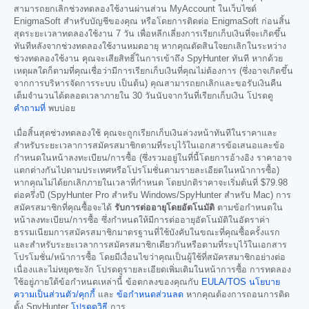
สามารถยกเลิกช่วงทดลองใช้งานผ่านส่วน MyAccount ในเว็บไซต์
EnigmaSoft สำหรับบัญชีของคุณ หรือโดยการติดต่อ EnigmaSoft ก่อนสิ้น
สุดระยะเวลาทดลองใช้งาน 7 วัน เพื่อหลีกเลี่ยงการเรียกเก็บเงินที่จะเกิดขึ้น
ทันทีหลังจากช่วงทดลองใช้งานหมดอายุ หากคุณตัดสินใจยกเลิกในระหว่าง
ช่วงทดลองใช้งาน คุณจะเสียสิทธิ์ในการเข้าถึง SpyHunter ทันที หากด้วย
เหตุผลใดก็ตามที่คุณเชื่อว่ามีการเรียกเก็บเงินที่คุณไม่ต้องการ (ซึ่งอาจเกิดขึ้น
จากการบริหารจัดการระบบ เป็นต้น) คุณสามารถยกเลิกและขอรับเงินคืน
เต็มจำนวนได้ตลอดเวลาภายใน 30 วันนับจากวันที่เรียกเก็บเงิน โปรดดู
คำถามที่
พบบ่อย
เมื่อสิ้นสุดช่วงทดลองใช้ คุณจะถูกเรียกเก็บเงินล่วงหน้าทันทีในราคาและ
สำหรับระยะเวลาการสมัครสมาชิกตามที่ระบุไว้ในเอกสารข้อเสนอและข้อ
กำหนดในหน้าลงทะเบียน/การซื้อ (ซึ่งรวมอยู่ในที่นี้โดยการอ้างอิง ราคาอาจ
แตกต่างกันไปตามประเทศหรือโปรโมชั่นตามรายละเอียดในหน้าการซื้อ)
หากคุณไม่ได้ยกเลิกภายในเวลาที่กำหนด โดยปกติราคาจะเริ่มต้นที่
$79.98
ต่อครึ่งปี (SpyHunter Pro สำหรับ Windows/SpyHunter สำหรับ Mac) การ
สมัครสมาชิกที่คุณซื้อจะได้
รับการต่ออายุโดยอัตโนมัติ
ตามข้อกำหนดใน
หน้าลงทะเบียน/การซื้อ ซึ่งกำหนดให้มีการต่ออายุอัตโนมัติในอัตราค่า
ธรรมเนียมการสมัครสมาชิกมาตรฐานที่ใช้บังคับในขณะที่คุณซื้อครั้งแรก
และสำหรับระยะเวลาการสมัครสมาชิกเดียวกันหรือตามที่ระบุไว้ในเอกสาร
โปรโมชั่น/หน้าการซื้อ โดยมีเงื่อนไขว่าคุณเป็นผู้ใช้ที่สมัครสมาชิกอย่างต่อ
เนื่องและไม่หยุดชะงัก โปรดดูรายละเอียดเพิ่มเติมในหน้าการซื้อ การทดลอง
ใช้อยู่ภายใต้ข้อกำหนดเหล่านี้ ข้อตกลงของคุณกับ
EULA/TOS
นโยบาย
ความเป็นส่วนตัว/คุกกี้
และ
ข้อกำหนดส่วนลด
หากคุณต้องการถอนการติด
ตั้ง SpyHunter
โปรดดูวิธี
การ