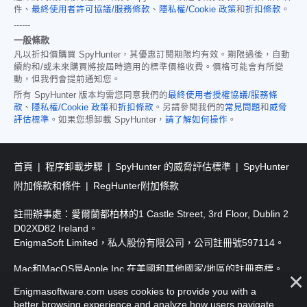
件、
最終使用者許可協議/服務條款
、
隱私權/Cookie 政策
和
折扣條款
。
------
一般條款
凡以折扣價購買 SpyHunter，其優惠訂閱期限均有效。期限過後，自動
續約和/或未來購買將按屆時適用的標準價格收費。價格可能會有所變
動，但我們會提前通知您。
所有 SpyHunter 版本均需您同意我們的
最終使用者授權協議/服務條
款
、
隱私權/Cookie 政策
和
折扣條款
。另請參閱我們的
常見問題
和
威脅
評估標準
。如果您想卸載 SpyHunter，
請了解如何操作
。
首頁
程序卸載步驟
SpyHunter 的威脅評估標準
SpyHunter
附加條款和條件
RegHunter附加條款
註冊辦事處：愛爾蘭都柏林的1 Castle Street, 3rd Floor, Dublin 2
D02XD82 Ireland。
EnigmaSoft Limited，私人股份有限公司，公司註冊號597114。
Mac和MacOS是Apple Inc.在美國和其他國家/地區的註冊商標。
Enigmasoftware.com uses cookies to provide you with a
版權所有2016-
2026
. EnigmaSoft Ltd. 保留所有權利。
better browsing experience and analyze how users navigate