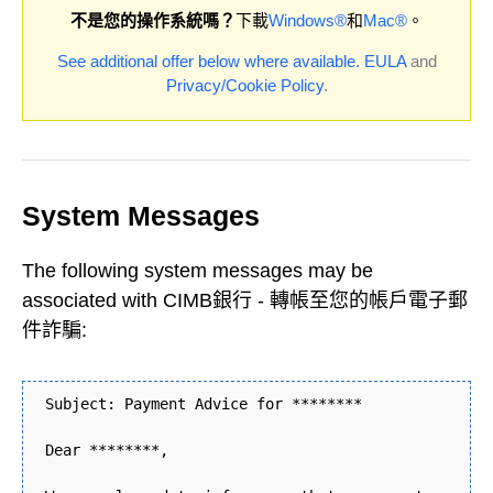
不是您的操作系統嗎？
下載
Windows®
和
Mac®
。
See additional offer below where available.
EULA
and
Privacy/Cookie Policy
.
System Messages
The following system messages may be
associated with CIMB銀行 - 轉帳至您的帳戶電子郵
件詐騙:
Subject: Payment Advice for ********
Dear ********,