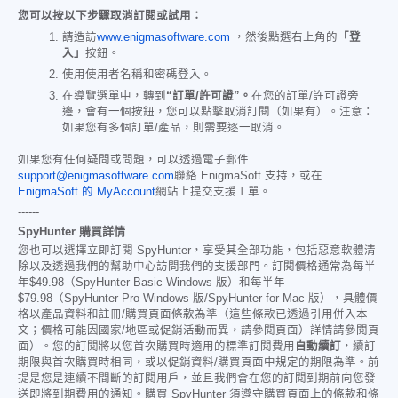
您可以按以下步驟取消訂閱或試用：
請造訪
www.enigmasoftware.com
，然後點選右上角的
「登
入」
按鈕。
使用使用者名稱和密碼登入。
在導覽選單中，轉到
“訂單/許可證”。
在您的訂單/許可證旁
邊，會有一個按鈕，您可以點擊取消訂閱（如果有）。注意：
如果您有多個訂單/產品，則需要逐一取消。
如果您有任何疑問或問題，可以透過電子郵件
support@enigmasoftware.com
聯絡 EnigmaSoft 支持，或在
EnigmaSoft 的 MyAccount
網站上提交支援工單。
------
SpyHunter 購買詳情
您也可以選擇立即訂閱 SpyHunter，享受其全部功能，包括惡意軟體清
除以及透過我們的幫助中心訪問我們的支援部門。訂閱價格通常為每半
年
$49.98
（SpyHunter Basic Windows 版）和每半年
$79.98
（SpyHunter Pro Windows 版/SpyHunter for Mac 版），具體價
格以產品資料和註冊/購買頁面條款為準（這些條款已透過引用併入本
文；價格可能因國家/地區或促銷活動而異，請參閱頁面）詳情請參閱頁
面）。您的訂閱將以您首次購買時適用的標準訂閱費用
自動續訂
，續訂
期限與首次購買時相同，或以促銷資料/購買頁面中規定的期限為準。前
提是您是連續不間斷的訂閱用戶，並且我們會在您的訂閱到期前向您發
送即將到期費用的通知。購買 SpyHunter 須遵守購買頁面上的條款和條