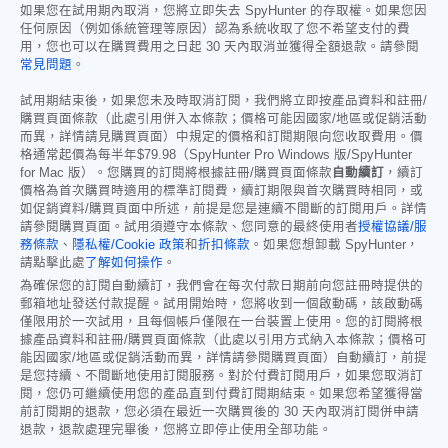
如果您在試用期內取消，您將立即失去 SpyHunter 的存取權。如果您因
任何原因（例如係統管理等原因）認為系統收取了您不希望支付的費
用，您也可以在購買費用之日起 30 天內取消並獲得全額退款。請參閱
常見問題
。
試用期結束後，如果您未及時取消訂閱，我們將立即按產品資料和註冊/
購買頁面條款（此處引用併入本條款；價格可能因國家/地區或促銷活動
而異，詳情請見購買頁面）中規定的價格和訂閱期限向您收取費用。價
格通常起價為每半年
$79.98
（SpyHunter Pro Windows 版/SpyHunter
for Mac 版）。您購買的訂閱將根據註冊/購買頁面條款
自動續訂
，續訂
價格為首次購買時適用的標準訂閱費，續訂期限與首次購買時相同，或
如促銷資料/購買頁面中所述，前提是您是連續不間斷的訂閱用戶。詳情
請參閱購買頁面。試用須遵守本條款、您同意的最終使用者
授權協議/服
務條款
、
隱私權/Cookie 政策
和
折扣條款
。如果您想卸載 SpyHunter，
請點擊此處
了解如何操作
。
為確保您的訂閱自動續訂，我們會在每次付款日期前向您註冊時提供的
郵箱地址發送付款提醒。試用開始時，您將收到一個啟動碼，該啟動碼
僅限用於一次試用，且每個帳戶僅限在一台裝置上使用。您的訂閱將根
據產品資料和註冊/購買頁面條款（此處以引用方式納入本條款；價格可
能因國家/地區或促銷活動而異，詳情請參閱購買頁面）自動續訂，前提
是您持續、不間斷地使用訂閱服務。對於付費訂閱用戶，如果您取消訂
閱，您仍可繼續使用您的產品直到付費訂閱期結束。如果您希望獲得當
前訂閱期的退款，您必須在最近一次購買後的 30 天內取消訂閱併申請
退款，退款處理完畢後，您將立即停止使用全部功能。