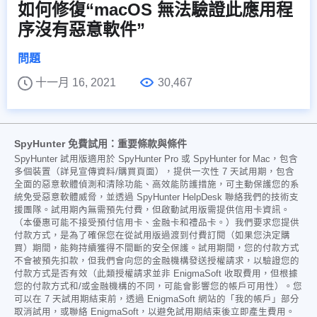
如何修復“macOS 無法驗證此應用程
序沒有惡意軟件”
問題
十一月 16, 2021
30,467
SpyHunter 免費試用：重要條款與條件
SpyHunter 試用版適用於 SpyHunter Pro 或 SpyHunter for Mac，包含
多個裝置（詳見宣傳資料/購買頁面），提供一次性 7 天試用期，包含
全面的惡意軟體偵測和清除功能、高效能防護措施，可主動保護您的系
統免受惡意軟體威脅，並透過 SpyHunter HelpDesk 聯絡我們的技術支
援團隊。試用期內無需預先付費，但啟動試用版需提供信用卡資訊。
（本優惠可能不接受預付信用卡、金融卡和禮品卡。）我們要求您提供
付款方式，是為了確保您在從試用版過渡到付費訂閱（如果您決定購
買）期間，能夠持續獲得不間斷的安全保護。試用期間，您的付款方式
不會被預先扣款，但我們會向您的金融機構發送授權請求，以驗證您的
付款方式是否有效（此類授權請求並非 EnigmaSoft 收取費用，但根據
您的付款方式和/或金融機構的不同，可能會影響您的帳戶可用性）。您
可以在 7 天試用期結束前，透過 EnigmaSoft 網站的「我的帳戶」部分
取消試用，或聯絡 EnigmaSoft，以避免試用期結束後立即產生費用。