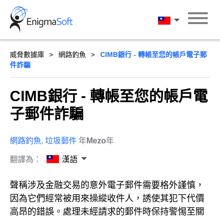
Skip
to
漢語
content
威脅數據庫
網路釣魚
CIMB銀行 - 轉帳至您的帳戶電子郵
件詐騙
CIMB銀行 - 轉帳至您的帳戶電
子郵件詐騙
網路釣魚
,
垃圾郵件
年
Mezo
年
翻譯為：
漢語
聲稱涉及金融交易的意外電子郵件需要格外謹慎，
因為它們經常被用來操縱收件人，誘使其犯下代價
高昂的錯誤。處理未經請求的郵件時保持警惕至關