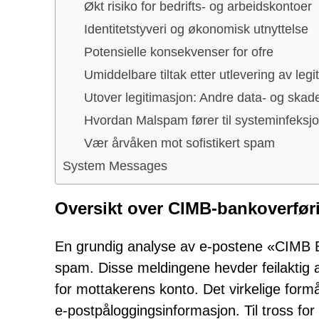
Økt risiko for bedrifts- og arbeidskontoer
Identitetstyveri og økonomisk utnyttelse
Potensielle konsekvenser for ofre
Umiddelbare tiltak etter utlevering av leg
Utover legitimasjon: Andre data- og skad
Hvordan Malspam fører til systeminfeksj
Vær årvåken mot sofistikert spam
System Messages
Oversikt over CIMB-bankoverfør
En grundig analyse av e-postene «CIMB Ban
spam. Disse meldingene hevder feilaktig a
for mottakerens konto. Det virkelige for
e-postpåloggingsinformasjon. Til tross f