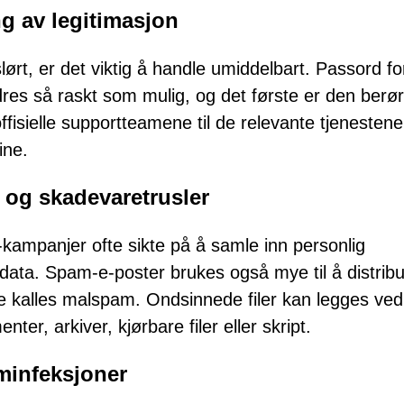
ng av legitimasjon
ørt, er det viktig å handle umiddelbart. Passord for
res så raskt som mulig, og det første er den berør
isielle supportteamene til de relevante tjenestene
ine.
- og skadevaretrusler
ing-kampanjer ofte sikte på å samle inn personlig
data. Spam-e-poster brukes også mye til å distrib
e kalles malspam. Ondsinnede filer kan legges ved 
er, arkiver, kjørbare filer eller skript.
minfeksjoner