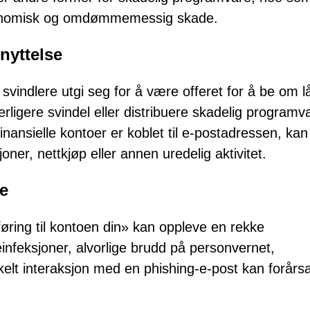
g økonomisk og omdømmemessig skade.
nyttelse
svindlere utgi seg for å være offeret for å be om l
erligere svindel eller distribuere skadelig programv
inansielle kontoer er koblet til e-postadressen, kan
oner, nettkjøp eller annen uredelig aktivitet.
re
ring til kontoen din» kan oppleve en rekke
nfeksjoner, alvorlige brudd på personvernet,
kelt interaksjon med en phishing-e-post kan forårs