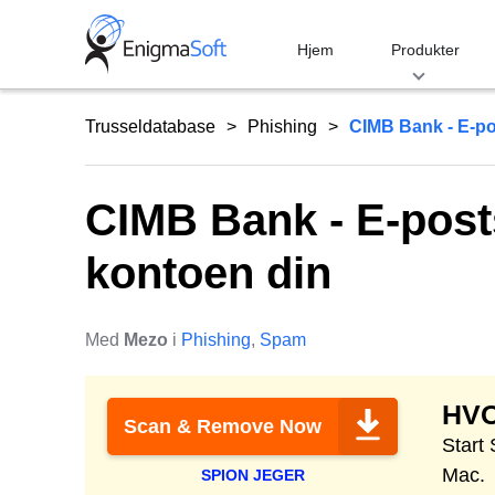
Skip
to
Hjem
Produkter
content
Trusseldatabase
Phishing
CIMB Bank - E-po
CIMB Bank - E-posts
kontoen din
Med
Mezo
i
Phishing
,
Spam
HVO
Scan & Remove Now
Start
Mac.
SPION JEGER