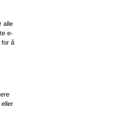
 alle
te e-
 for å
uere
eller