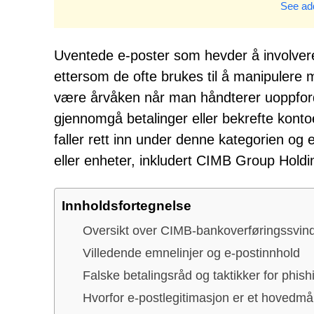
See add
Uventede e-poster som hevder å involvere
ettersom de ofte brukes til å manipulere m
være årvåken når man håndterer uoppfordr
gjennomgå betalinger eller bekrefte kont
faller rett inn under denne kategorien og e
eller enheter, inkludert CIMB Group Hold
Innholdsfortegnelse
Oversikt over CIMB-bankoverføringssvin
Villedende emnelinjer og e-postinnhold
Falske betalingsråd og taktikker for phish
Hvorfor e-postlegitimasjon er et hovedmå