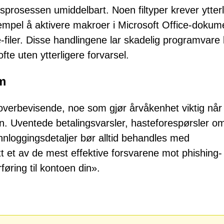
nsprosessen umiddelbart. Noen filtyper krever ytter
sempel å aktivere makroer i Microsoft Office-dokum
-filer. Disse handlingene lar skadelig programvare 
fte uten ytterligere forvarsel.
am
overbevisende, noe som gjør årvåkenhet viktig nå
Uventede betalingsvarsler, hasteforespørsler o
nnloggingsdetaljer bør alltid behandles med
t et av de mest effektive forsvarene mot phishing-
ring til kontoen din».