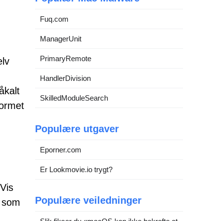
Fuq.com
ManagerUnit
PrimaryRemote
elv
HandlerDivision
åkalt
SkilledModuleSearch
formet
Populære utgaver
Eporner.com
Er Lookmovie.io trygt?
«Vis
Populære veiledninger
u som