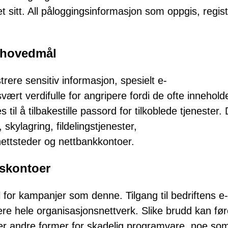
t sitt. All påloggingsinformasjon som oppgis, regis
t hovedmål
trere sensitiv informasjon, spesielt e-
vært verdifulle for angripere fordi de ofte innehold
il å tilbakestille passord for tilkoblede tjenester.
skylagring, fildelingstjenester,
ttsteder og nettbankkontoer.
dskontoer
 for kampanjer som denne. Tilgang til bedriftens e-
rere hele organisasjonsnettverk. Slike brudd kan føre
ler andre former for skadelig programvare, noe so