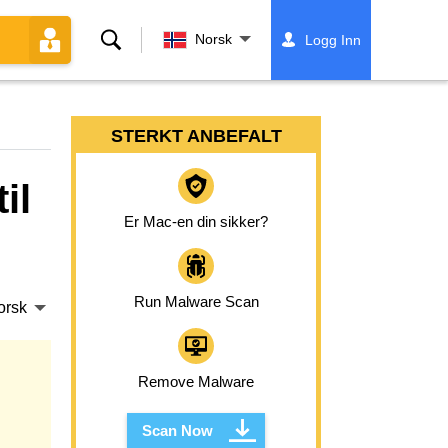
Søk
Norsk
Logg Inn
STERKT ANBEFALT
il
Er Mac-en din sikker?
Run Malware Scan
orsk
Remove Malware
Scan Now