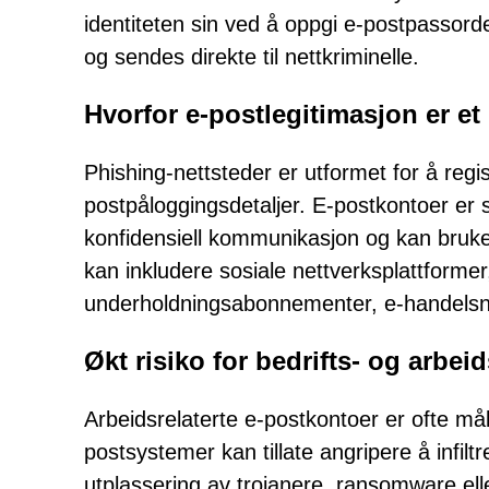
identiteten sin ved å oppgi e-postpassorde
og sendes direkte til nettkriminelle.
Hvorfor e-postlegitimasjon er e
Phishing-nettsteder er utformet for å regis
postpåloggingsdetaljer. E-postkontoer er s
konfidensiell kommunikasjon og kan brukes t
kan inkludere sosiale nettverksplattformer, 
underholdningsabonnementer, e-handelsne
Økt risiko for bedrifts- og arbei
Arbeidsrelaterte e-postkontoer er ofte mål
postsystemer kan tillate angripere å infilt
utplassering av trojanere, ransomware el