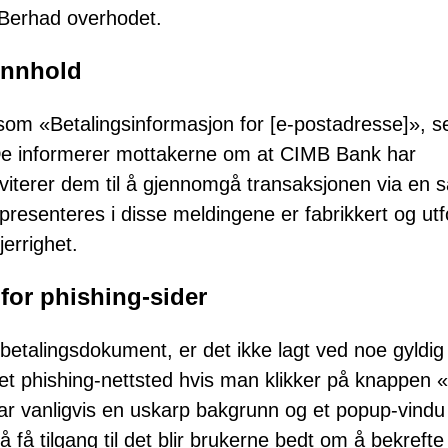
 Berhad overhodet.
innhold
som «Betalingsinformasjon for [e-postadresse]», s
De informerer mottakerne om at CIMB Bank har
viterer dem til å gjennomgå transaksjonen via en s
 presenteres i disse meldingene er fabrikkert og ut
errighet.
 for phishing-sider
betalingsdokument, er det ikke lagt ved noe gyldig
 et phishing-nettsted hvis man klikker på knappen 
ar vanligvis en uskarp bakgrunn og et popup-vind
 få tilgang til det blir brukerne bedt om å bekrefte