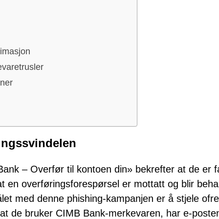
itimasjon
evaretrusler
oner
ingssvindelen
k – Overfør til kontoen din» bekrefter at de er f
t en overføringsforespørsel er mottatt og blir beha
målet med denne phishing-kampanjen er å stjele ofr
or at de bruker CIMB Bank-merkevaren, har e-poste