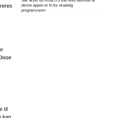
Slik fikser du «macOS kan ikke bekrefte at
treres
denne appen er fri for skadelig
programvare»
er
 Disse
 til
m kan