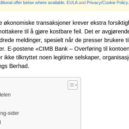
itional offer below where available.
EULA
and
Privacy/Cookie Policy
.
 økonomiske transaksjoner krever ekstra forsiktig
ottakere til å gjøre kostbare feil. Det er avgjørend
ede meldinger, spesielt når de presser brukere ti
oer. E-postene «CIMB Bank – Overføring til kontoen
r ikke tilknyttet noen legitime selskaper, organisas
ings Berhad.
delen
ing-sider
l