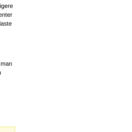
ligere
enter
laste
r man
m