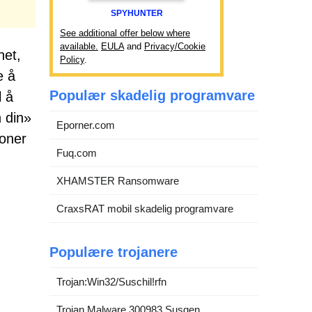
SPYHUNTER
See additional offer below where
available.
EULA
and
Privacy/Cookie
het,
Policy
.
e å
Populær skadelig programvare
l å
 din»
Eporner.com
joner
Fuq.com
XHAMSTER Ransomware
CraxsRAT mobil skadelig programvare
Populære trojanere
Trojan:Win32/Suschil!rfn
Trojan.Malware.300983.Susgen