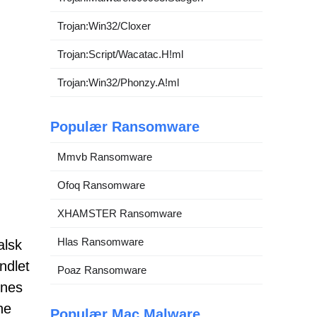
Trojan:Win32/Cloxer
Trojan:Script/Wacatac.H!ml
Trojan:Win32/Phonzy.A!ml
Populær Ransomware
Mmvb Ransomware
Ofoq Ransomware
XHAMSTER Ransomware
Hlas Ransomware
alsk
ndlet
Poaz Ransomware
enes
ne
Populær Mac Malware