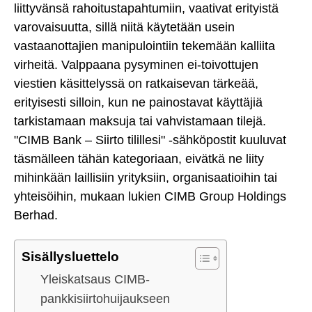
liittyvänsä rahoitustapahtumiin, vaativat erityistä
varovaisuutta, sillä niitä käytetään usein
vastaanottajien manipulointiin tekemään kalliita
virheitä. Valppaana pysyminen ei-toivottujen
viestien käsittelyssä on ratkaisevan tärkeää,
erityisesti silloin, kun ne painostavat käyttäjiä
tarkistamaan maksuja tai vahvistamaan tilejä.
"CIMB Bank – Siirto tilillesi" -sähköpostit kuuluvat
täsmälleen tähän kategoriaan, eivätkä ne liity
mihinkään laillisiin yrityksiin, organisaatioihin tai
yhteisöihin, mukaan lukien CIMB Group Holdings
Berhad.
Sisällysluettelo
Yleiskatsaus CIMB-
pankkisiirtohuijaukseen