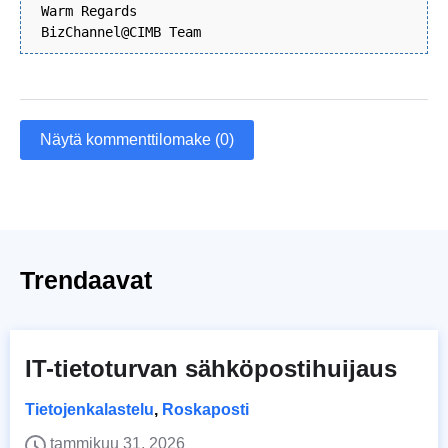
Warm Regards
BizChannel@CIMB Team
Näytä kommenttilomake (0)
Trendaavat
IT-tietoturvan sähköpostihuijaus
Tietojenkalastelu
,
Roskaposti
tammikuu 31, 2026