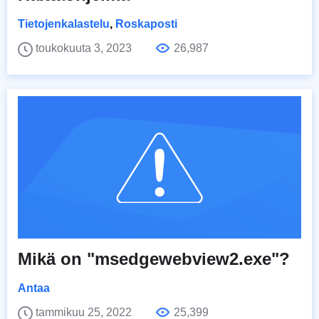
Tietojenkalastelu
,
Roskaposti
toukokuuta 3, 2023
26,987
Mikä on "msedgewebview2.exe"?
Antaa
tammikuu 25, 2022
25,399