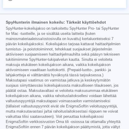
SpyHunterin ilmainen kokeilu: Tärkeät käyttöehdot
SpyHunter-kokeilujakso on tarkoitettu SpyHunter Pro- tai SpyHunter
for Mac -tuotteille, ja se sisältää useita laitteita (kuten
mainosmateriaaleissa/ostosivulla on kuvattu) kertaluonteiseksi 7
päivän kokeilujaksoksi. Kokeilujakso tarjoaa kattavat haittaohjelmien
tunnistus- ja poistotoiminnot, tehokkaat suojaukset järjestelmän
aktiiviseen suojaamiseen haittaohjelmauhilta sekä pääsyn tekniseen
tukitiimiimme SpyHunter-tukipalvelun kautta. Sinulta ei veloiteta
maksuja etukäteen kokeilujakson aikana, vaikka kokeilujakson
aktivoimiseen vaaditaan luottokortti. (Prepaid-luotto-, pankki- ja
lahjakortteja ei välttämättä hyväksytä tässä tarjouksessa.)
Maksutapasi vaatimus on varmistaa jatkuva ja keskeytymätön
suojaus siirryttäessäsi kokeilujaksosta maksulliseen tilaukseen, jos
päätät ostaa. Maksutavaltasi ei veloiteta maksusummaa etukäteen
kokeilujakson aikana, vaikka rahoituslaitoksellesi voidaan lähettää
valtuutuspyyntöjä maksutapasi voimassaolon varmistamiseksi
(tällaiset valtuutuspyynnöt eivät ole EnigmaSoftin veloituspyyntöjä,
mutta maksutavastasi ja/tai rahoituslaitoksestasi riippuen ne voivat
vaikuttaa tilisi saatavuuteen). Voit peruuttaa kokeilujaksosi
EnigmaSoftin verkkosivuston Oma tili -osiossa tai ottamalla yhteyttä
EnigmaSoftiin ennen 7 päivän kokeilujakson päättymistä, jotta vältyt