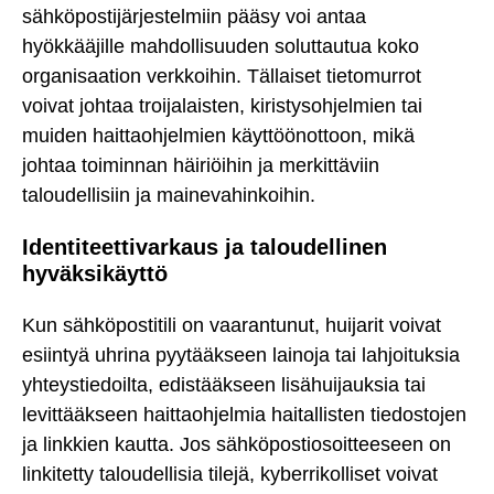
sähköpostijärjestelmiin pääsy voi antaa
hyökkääjille mahdollisuuden soluttautua koko
organisaation verkkoihin. Tällaiset tietomurrot
voivat johtaa troijalaisten, kiristysohjelmien tai
muiden haittaohjelmien käyttöönottoon, mikä
johtaa toiminnan häiriöihin ja merkittäviin
taloudellisiin ja mainevahinkoihin.
Identiteettivarkaus ja taloudellinen
hyväksikäyttö
Kun sähköpostitili on vaarantunut, huijarit voivat
esiintyä uhrina pyytääkseen lainoja tai lahjoituksia
yhteystiedoilta, edistääkseen lisähuijauksia tai
levittääkseen haittaohjelmia haitallisten tiedostojen
ja linkkien kautta. Jos sähköpostiosoitteeseen on
linkitetty taloudellisia tilejä, kyberrikolliset voivat