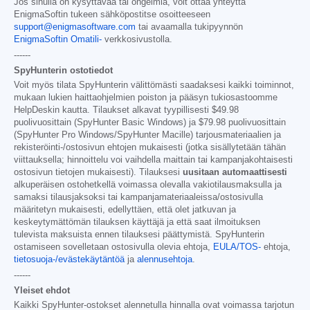
Jos sinulla on kysyttävää tai ongelmia, voit ottaa yhteyttä
EnigmaSoftin tukeen sähköpostitse osoitteeseen
support@enigmasoftware.com
tai avaamalla tukipyynnön
EnigmaSoftin Omatili-
verkkosivustolla.
------
SpyHunterin ostotiedot
Voit myös tilata SpyHunterin välittömästi saadaksesi kaikki toiminnot,
mukaan lukien haittaohjelmien poiston ja pääsyn tukiosastoomme
HelpDeskin kautta. Tilaukset alkavat tyypillisesti
$49.98
puolivuosittain (SpyHunter Basic Windows) ja
$79.98
puolivuosittain
(SpyHunter Pro Windows/SpyHunter Macille) tarjousmateriaalien ja
rekisteröinti-/ostosivun ehtojen mukaisesti (jotka sisällytetään tähän
viittauksella; hinnoittelu voi vaihdella maittain tai kampanjakohtaisesti
ostosivun tietojen mukaisesti). Tilauksesi
uusitaan automaattisesti
alkuperäisen ostohetkellä voimassa olevalla vakiotilausmaksulla ja
samaksi tilausjaksoksi tai kampanjamateriaaleissa/ostosivulla
määritetyn mukaisesti, edellyttäen, että olet jatkuvan ja
keskeytymättömän tilauksen käyttäjä ja että saat ilmoituksen
tulevista maksuista ennen tilauksesi päättymistä. SpyHunterin
ostamiseen sovelletaan ostosivulla olevia ehtoja,
EULA/TOS-
ehtoja,
tietosuoja-/evästekäytäntöä
ja
alennusehtoja
.
------
Yleiset ehdot
Kaikki SpyHunter-ostokset alennetulla hinnalla ovat voimassa tarjotun