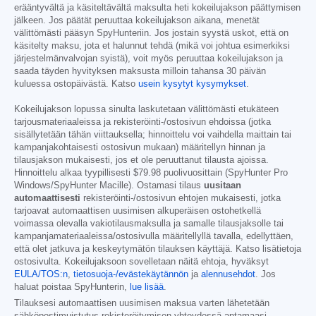
erääntyvältä ja käsiteltävältä maksulta heti kokeilujakson päättymisen
jälkeen. Jos päätät peruuttaa kokeilujakson aikana, menetät
välittömästi pääsyn SpyHunteriin. Jos jostain syystä uskot, että on
käsitelty maksu, jota et halunnut tehdä (mikä voi johtua esimerkiksi
järjestelmänvalvojan syistä), voit myös peruuttaa kokeilujakson ja
saada täyden hyvityksen maksusta milloin tahansa 30 päivän
kuluessa ostopäivästä. Katso
usein kysytyt kysymykset
.
Kokeilujakson lopussa sinulta laskutetaan välittömästi etukäteen
tarjousmateriaaleissa ja rekisteröinti-/ostosivun ehdoissa (jotka
sisällytetään tähän viittauksella; hinnoittelu voi vaihdella maittain tai
kampanjakohtaisesti ostosivun mukaan) määritellyn hinnan ja
tilausjakson mukaisesti, jos et ole peruuttanut tilausta ajoissa.
Hinnoittelu alkaa tyypillisesti
$79.98
puolivuosittain (SpyHunter Pro
Windows/SpyHunter Macille). Ostamasi tilaus
uusitaan
automaattisesti
rekisteröinti-/ostosivun ehtojen mukaisesti, jotka
tarjoavat automaattisen uusimisen alkuperäisen ostohetkellä
voimassa olevalla vakiotilausmaksulla ja samalle tilausjaksolle tai
kampanjamateriaaleissa/ostosivulla määritellyllä tavalla, edellyttäen,
että olet jatkuva ja keskeytymätön tilauksen käyttäjä. Katso lisätietoja
ostosivulta. Kokeilujaksoon sovelletaan näitä ehtoja, hyväksyt
EULA/TOS:n
,
tietosuoja-/evästekäytännön
ja
alennusehdot
. Jos
haluat poistaa SpyHunterin,
lue lisää
.
Tilauksesi automaattisen uusimisen maksua varten lähetetään