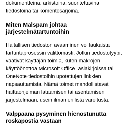
dokumentteina, arkistoina, suoritettavina
tiedostoina tai komentosarjoina.
Miten Malspam johtaa
järjestelmätartuntoihin
Haitallisen tiedoston avaaminen voi laukaista
tartuntaprosessin välittömästi. Jotkin tiedostotyypit
vaativat käyttäjän toimia, kuten makrojen
käyttöönottoa Microsoft Office -asiakirjoissa tai
OneNote-tiedostoihin upotettujen linkkien
napsauttamista. Nämä toimet mahdollistavat
haittaohjelman lataamisen tai asentamisen
järjestelmään, usein ilman erillistä varoitusta.
Valppaana pysyminen hienostunutta
roskapostia vastaan