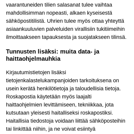
vaarantuneiden tilien salasanat tulee vaihtaa
mahdollisimman nopeasti, alkaen kyseisestä
sähköpostitilistä. Uhrien tulee myös ottaa yhteyttä
asiaankuuluvien palveluiden virallisiin tukitiimeihin
ilmoittaakseen tapauksesta ja suojatakseen tilinsä.
Tunnusten lisäksi: muita data- ja
haittaohjelmauhkia
Kirjautumistietojen lisäksi
tietojenkalastelukampanjoiden tarkoituksena on
usein kerätä henkilötietoja ja taloudellisia tietoja.
Roskapostia käytetään myös laajalti
haittaohjelmien levittämiseen, tekniikkaa, jota
kutsutaan yleisesti haitalliseksi roskapostiksi.
Haitallisia tiedostoja voidaan liittää sähköposteihin
tai linkittää niihin, ja ne voivat esiintyä