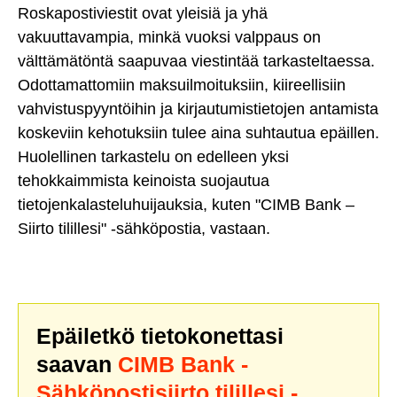
Roskapostiviestit ovat yleisiä ja yhä
vakuuttavampia, minkä vuoksi valppaus on
välttämätöntä saapuvaa viestintää tarkasteltaessa.
Odottamattomiin maksuilmoituksiin, kiireellisiin
vahvistuspyyntöihin ja kirjautumistietojen antamista
koskeviin kehotuksiin tulee aina suhtautua epäillen.
Huolellinen tarkastelu on edelleen yksi
tehokkaimmista keinoista suojautua
tietojenkalasteluhuijauksia, kuten "CIMB Bank –
Siirto tilillesi" -sähköpostia, vastaan.
Epäiletkö tietokonettasi
saavan
CIMB Bank -
Sähköpostisiirto tilillesi -