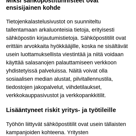
Miksi sähköpostitunnisteet ovat
ensisijainen kohde
Tietojenkalastelusivustot on suunniteltu
tallentamaan arkaluonteisia tietoja, erityisesti
sähköpostin kirjautumistietoja. Sähköpostitilit ovat
erittäin arvokkaita hyökkääjille, koska ne sisältävät
usein luottamuksellista viestintää ja niitä voidaan
käyttää salasanojen palauttamiseen verkkoon
yhdistetyissä palveluissa. Näitä voivat olla
sosiaalisen median alustat, pilvitallennustila,
tiedostojen jakopalvelut, viihdetilaukset,
verkkokauppasivustot ja verkkopankkitilit.
Lisääntyneet riskit yritys- ja työtileille
Työhön liittyvät sähköpostitilit ovat usein tällaisten
kampanjoiden kohteena. Yritysten