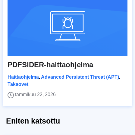
PDFSIDER-haittaohjelma
Haittaohjelma
,
Advanced Persistent Threat (APT)
,
Takaovet
tammikuu 22, 2026
Eniten katsottu