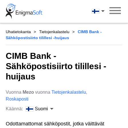
Skip
to
Suomi
content
Uhatietokanta
Tietojenkalastelu
CIMB Bank -
Sähköpostisiirto tilillesi -huijaus
CIMB Bank -
Sähköpostisiirto tilillesi -
huijaus
Vuonna
Mezo
vuonna
Tietojenkalastelu
,
Roskaposti
Käännä:
Suomi
Odottamattomat sähköpostit, jotka väittävät