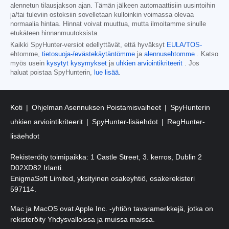
alennetun tilausjakson ajan. Tämän jälkeen automaattisiin uusintoihin
ja/tai tuleviin ostoksiin sovelletaan kulloinkin voimassa olevaa
normaalia hintaa. Hinnat voivat muuttua, mutta ilmoitamme sinulle
etukäteen hinnanmuutoksista.
Kaikki SpyHunter-versiot edellyttävät, että hyväksyt
EULA/TOS-
ehtomme,
tietosuoja-/evästekäytäntömme
ja
alennusehtomme
. Katso
myös usein
kysytyt kysymykset
ja
uhkien arviointikriteerit
. Jos
haluat poistaa SpyHunterin,
lue lisää
.
Koti
Ohjelman Asennuksen Poistamisvaiheet
SpyHunterin
uhkien arviointikriteerit
SpyHunter-lisäehdot
RegHunter-
lisäehdot
Rekisteröity toimipaikka: 1 Castle Street, 3. kerros, Dublin 2
D02XD82 Irlanti.
EnigmaSoft Limited, yksityinen osakeyhtiö, osakerekisteri
597114.
Mac ja MacOS ovat Apple Inc. -yhtiön tavaramerkkejä, jotka on
rekisteröity Yhdysvalloissa ja muissa maissa.