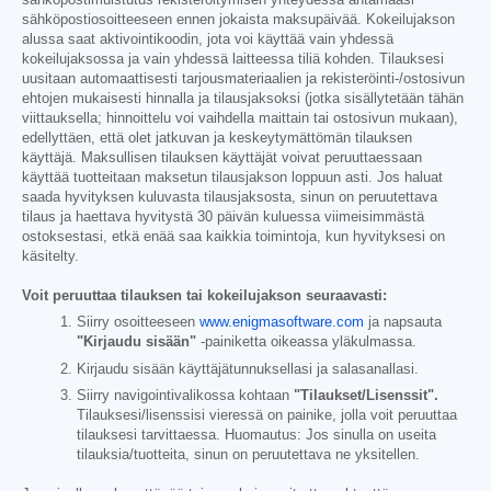
sähköpostimuistutus rekisteröitymisen yhteydessä antamaasi
sähköpostiosoitteeseen ennen jokaista maksupäivää. Kokeilujakson
alussa saat aktivointikoodin, jota voi käyttää vain yhdessä
kokeilujaksossa ja vain yhdessä laitteessa tiliä kohden. Tilauksesi
uusitaan automaattisesti tarjousmateriaalien ja rekisteröinti-/ostosivun
ehtojen mukaisesti hinnalla ja tilausjaksoksi (jotka sisällytetään tähän
viittauksella; hinnoittelu voi vaihdella maittain tai ostosivun mukaan),
edellyttäen, että olet jatkuvan ja keskeytymättömän tilauksen
käyttäjä. Maksullisen tilauksen käyttäjät voivat peruuttaessaan
käyttää tuotteitaan maksetun tilausjakson loppuun asti. Jos haluat
saada hyvityksen kuluvasta tilausjaksosta, sinun on peruutettava
tilaus ja haettava hyvitystä 30 päivän kuluessa viimeisimmästä
ostoksestasi, etkä enää saa kaikkia toimintoja, kun hyvityksesi on
käsitelty.
Voit peruuttaa tilauksen tai kokeilujakson seuraavasti:
Siirry osoitteeseen
www.enigmasoftware.com
ja napsauta
"Kirjaudu sisään"
-painiketta oikeassa yläkulmassa.
Kirjaudu sisään käyttäjätunnuksellasi ja salasanallasi.
Siirry navigointivalikossa kohtaan
"Tilaukset/Lisenssit".
Tilauksesi/lisenssisi vieressä on painike, jolla voit peruuttaa
tilauksesi tarvittaessa. Huomautus: Jos sinulla on useita
tilauksia/tuotteita, sinun on peruutettava ne yksitellen.