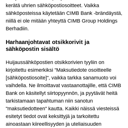
kerätä uhrien sähköpostiosoitteet. Vaikka
sähköposteissa käytetään CIMB Bank -brändäystä,
niillä ei ole mitään yhteyttä CIMB Group Holdings
Berhadiin.
Harhaanjohtavat otsikkorivit ja
sähköpostin sisältö
Huijaussähköpostien otsikkorivien tyyliin on
kirjoitettu esimerkiksi "Maksutiedote osoitteelle
[sähköpostiosoite]", vaikka tarkka sanamuoto voi
vaihdella. Ne ilmoittavat vastaanottajille, että CIMB
Bank on käsitellyt siirtopyynnön, ja pyytävät heitä
tarkistamaan tapahtuman niin sanotun
"maksutiedotteen" kautta. Kaikki näissä viesteissä
esitetyt tiedot ovat keksittyjä ja tarkoitettu
ainoastaan kiireellisyyden ja uteliaisuuden