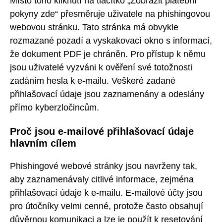
Místo toho kliknutí na tlačítko „Zobrazit platební
pokyny zde“ přesměruje uživatele na phishingovou
webovou stránku. Tato stránka má obvykle
rozmazané pozadí a vyskakovací okno s informací,
že dokument PDF je chráněn. Pro přístup k němu
jsou uživatelé vyzváni k ověření své totožnosti
zadáním hesla k e-mailu. Veškeré zadané
přihlašovací údaje jsou zaznamenány a odeslány
přímo kyberzločincům.
Proč jsou e-mailové přihlašovací údaje
hlavním cílem
Phishingové webové stránky jsou navrženy tak,
aby zaznamenávaly citlivé informace, zejména
přihlašovací údaje k e-mailu. E-mailové účty jsou
pro útočníky velmi cenné, protože často obsahují
důvěrnou komunikaci a lze je použít k resetování