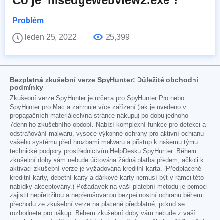
Co je 'msedgewebview2.exe'?
Problém
leden 25, 2022
25,399
Bezplatná zkušební verze SpyHunter: Důležité obchodní
podmínky
Zkušební verze SpyHunter je určena pro SpyHunter Pro nebo
SpyHunter pro Mac a zahrnuje více zařízení (jak je uvedeno v
propagačních materiálech/na stránce nákupu) po dobu jednoho
7denního zkušebního období. Nabízí komplexní funkce pro detekci a
odstraňování malwaru, vysoce výkonné ochrany pro aktivní ochranu
vašeho systému před hrozbami malwaru a přístup k našemu týmu
technické podpory prostřednictvím HelpDesku SpyHunter. Během
zkušební doby vám nebude účtována žádná platba předem, ačkoli k
aktivaci zkušební verze je vyžadována kreditní karta. (Předplacené
kreditní karty, debetní karty a dárkové karty nemusí být v rámci této
nabídky akceptovány.) Požadavek na vaši platební metodu je pomoci
zajistit nepřetržitou a nepřerušovanou bezpečnostní ochranu během
přechodu ze zkušební verze na placené předplatné, pokud se
rozhodnete pro nákup. Během zkušební doby vám nebude z vaší