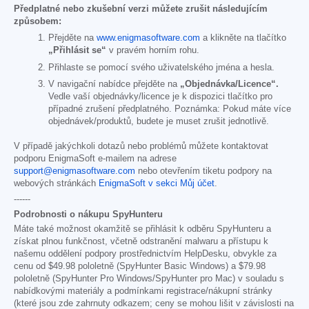
Předplatné nebo zkušební verzi můžete zrušit následujícím
způsobem:
Přejděte na
www.enigmasoftware.com
a klikněte na tlačítko
„Přihlásit se“
v pravém horním rohu.
Přihlaste se pomocí svého uživatelského jména a hesla.
V navigační nabídce přejděte na
„Objednávka/Licence“.
Vedle vaší objednávky/licence je k dispozici tlačítko pro
případné zrušení předplatného. Poznámka: Pokud máte více
objednávek/produktů, budete je muset zrušit jednotlivě.
V případě jakýchkoli dotazů nebo problémů můžete kontaktovat
podporu EnigmaSoft e-mailem na adrese
support@enigmasoftware.com
nebo otevřením tiketu podpory na
webových stránkách
EnigmaSoft v sekci Můj účet
.
------
Podrobnosti o nákupu SpyHunteru
Máte také možnost okamžitě se přihlásit k odběru SpyHunteru a
získat plnou funkčnost, včetně odstranění malwaru a přístupu k
našemu oddělení podpory prostřednictvím HelpDesku, obvykle za
cenu od
$49.98
pololetně (SpyHunter Basic Windows) a
$79.98
pololetně (SpyHunter Pro Windows/SpyHunter pro Mac) v souladu s
nabídkovými materiály a podmínkami registrace/nákupní stránky
(které jsou zde zahrnuty odkazem; ceny se mohou lišit v závislosti na