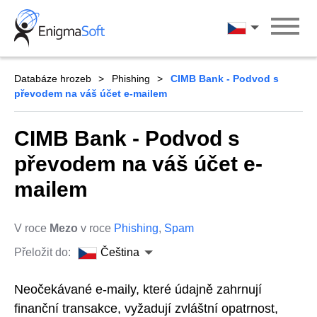
Skip
to
Čeština
content
Databáze hrozeb
Phishing
CIMB Bank - Podvod s
převodem na váš účet e-mailem
CIMB Bank - Podvod s
převodem na váš účet e-
mailem
V roce
Mezo
v roce
Phishing
,
Spam
Přeložit do:
Čeština
Neočekávané e-maily, které údajně zahrnují
finanční transakce, vyžadují zvláštní opatrnost,