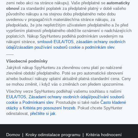
zemi nebo akci na stránce nákupu). Vaše předplatné se
automaticky
obnoví
za standardní poplatek za předplatné platný v době vašeho
původního nákupu a na stejnou dobu předplatného nebo dobu
uvedenou v propagačních materiálech/na stránce nákupu, za
předpokladu, že jste nepřetržitým uživatelem předplatného a že před
vypršením platnosti předplatného obdržíte oznámení o nadcházejících
poplatcích. Nákup SpyHunteru podléhá podmínkám uvedeným na
nákupní stránce,
smlouvě EULA/TOS
,
zásadám ochrany osobních
údajů/zásadám používání souborů cookie
a
podmínkám slev
.
------
Všeobecné podmínky
Jakýkoli nákup SpyHunteru za zlevněnou cenu platí po nabízené
zlevněné období předplatného. Poté se pro automatické obnovení
a/nebo budoucí nákupy uplatní aktuálně platná standardní cena. Ceny
se mohou změnit, i když vás o změnách cen předem upozorníme.
Všechny verze SpyHunteru podléhají vašemu souhlasu s našimi
EULA/TOS
,
Zásadami ochrany osobních údajů/používání souborů
cookie
a
Podmínkami slev
. Prostudujte si také naše
Často kladené
otázky
a
Kritéria pro posouzení hrozeb
. Pokud chcete SpyHunter
odinstalovat,
přečtěte si jak
.
Domov
Kroky odinstalace programu
Kritéria hodnocení