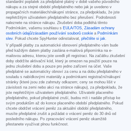
standardní poplatek za předplatné platný v době vašeho původního
nákupu a za stejné období předplatného nebo jak je uvedeno v
propagačních materiálech/nákupní stránce, za předpokladu, že jste
nepřetržitým uživatelem předplatného bez přerušení. Podrobnosti
naleznete na stránce nákupu. Zkušební doba podléhá těmto
Podmínkám, vašemu souhlasu s
EULA/TOS
,
Zásadám ochrany
osobních údajů/zásadám používání souborů cookie
a
Podmínkám
slev
. Pokud chcete SpyHunter odinstalovat,
přečtěte si jak
.
V případě platby za automatické obnovení předplatného vám bude
před každým datem platby zaslána e-mailová připomínka na e-
mailovou adresu, kterou jste uvedli při registraci. Na začátku zkušební
doby obdržíte aktivační kód, který je omezen na použití pouze na
jednu zkušební dobu a pouze pro jedno zařízení na účet. Vaše
předplatné se automaticky obnoví za cenu a na dobu předplatného v
souladu s nabídkovými materiály a podmínkami registrační/nákupní
stránky (které jsou zde zahrnuty odkazem; ceny se mohou lišit v
závislosti na zemi nebo akci na stránce nákupu), za předpokladu, že
jste nepřetržitým uživatelem předplatného. Uživatelé placeného
předplatného, pokud předplatné zruší, budou mít i nadále přístup ke
svým produktům až do konce placeného období předplatného. Pokud
chcete obdržet vrácení peněz za aktuální období předplatného,
musíte předplatné zrušit a požádat o vrácení peněz do 30 dnů od
posledního nákupu. Po zpracování vrácení peněz okamžitě
přestanete využívat plnou funkčnost.