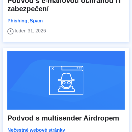
Podvod s e-mailovou ochranou IT
zabezpečení
Phishing
,
Spam
leden 31, 2026
Podvod s multisender Airdropem
Nečestné webové stránky