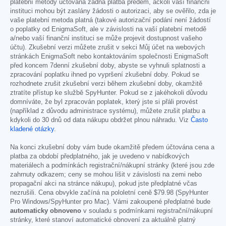
platební metody účtována žádná platba předem, ačkoli vaší finanční
instituci mohou být zaslány žádosti o autorizaci, aby se ověřilo, zda je
vaše platební metoda platná (takové autorizační podání není žádostí
o poplatky od EnigmaSoft, ale v závislosti na vaší platební metodě
a/nebo vaší finanční instituci se může projevit dostupnost vašeho
účtu). Zkušební verzi můžete zrušit v sekci Můj účet na webových
stránkách EnigmaSoft nebo kontaktováním společnosti EnigmaSoft
před koncem 7denní zkušební doby, abyste se vyhnuli splatnosti a
zpracování poplatku ihned po vypršení zkušební doby. Pokud se
rozhodnete zrušit zkušební verzi během zkušební doby, okamžitě
ztratíte přístup ke službě SpyHunter. Pokud se z jakéhokoli důvodu
domníváte, že byl zpracován poplatek, který jste si přáli provést
(například z důvodu administrace systému), můžete zrušit platbu a
kdykoli do 30 dnů od data nákupu obdržet plnou náhradu. Viz
Často
kladené otázky
.
Na konci zkušební doby vám bude okamžitě předem účtována cena a
platba za období předplatného, jak je uvedeno v nabídkových
materiálech a podmínkách registrační/nákupní stránky (které jsou zde
zahrnuty odkazem; ceny se mohou lišit v závislosti na zemi nebo
propagační akci na stránce nákupu), pokud jste předplatné včas
nezrušili. Cena obvykle začíná na pololetní ceně
$79.98
(SpyHunter
Pro Windows/SpyHunter pro Mac). Vámi zakoupené předplatné bude
automaticky obnoveno
v souladu s podmínkami registrační/nákupní
stránky, které stanoví automatické obnovení za aktuálně platný