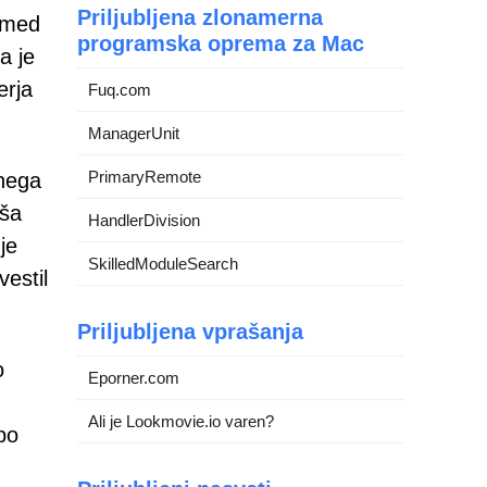
Priljubljena zlonamerna
i med
programska oprema za Mac
a je
erja
Fuq.com
ManagerUnit
PrimaryRemote
lnega
uša
HandlerDivision
je
SkilledModuleSearch
vestil
Priljubljena vprašanja
o
Eporner.com
Ali je Lookmovie.io varen?
bo