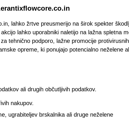
erantixflowcore.co.in
o.in, lahko žrtve preusmerijo na širok spekter škodlj
 akcijo lahko uporabniki naletijo na lažna spletna m
i za tehnično podporo, lažne promocije protivirusnih
gramske opreme, ki ponujajo potencialno neželene al
datkov ali drugih občutljivih podatkov.
fivih nakupov.
 ugrabiteljev brskalnika ali druge neželene