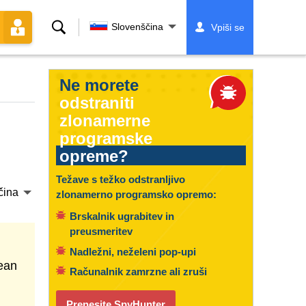
Iskanje
Slovenščina
Vpiši se
Ne morete
odstraniti
zlonamerne
programske
opreme?
Težave s težko odstranljivo
čina
zlonamerno programsko opremo:
Brskalnik ugrabitev in
preusmeritev
Nadležni, neželeni pop-upi
ean
Računalnik zamrzne ali zruši
Prenesite SpyHunter