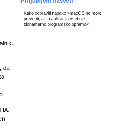
Priljubljeni nasveti
Kako odpraviti napako »macOS ne more
preveriti, ali ta aplikacija vsebuje
zlonamerno programsko opremo«
alniku
, da
za
o.
CHA.
en