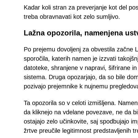
Kadar koli stran za preverjanje kot del pos
treba obravnavati kot zelo sumljivo.
Lažna opozorila, namenjena ust
Po prejemu dovoljenj za obvestila začne Le
sporočila, katerih namen je izzvati takojšn
datoteke, shranjene v napravi, šifrirane 
sistema. Druga opozarjajo, da so bile domn
pozivajo prejemnike k nujnemu pregledov
Ta opozorila so v celoti izmišljena. Namen ta
da kliknejo na vdelane povezave, ne da bi s
ostajajo zelo učinkovite, saj spodbujajo i
žrtve preučile legitimnost predstavljenih tr