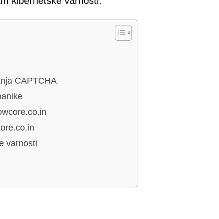
am kibernetske varnosti.
rjanja CAPTCHA
panike
owcore.co.in
ore.co.in
je varnosti