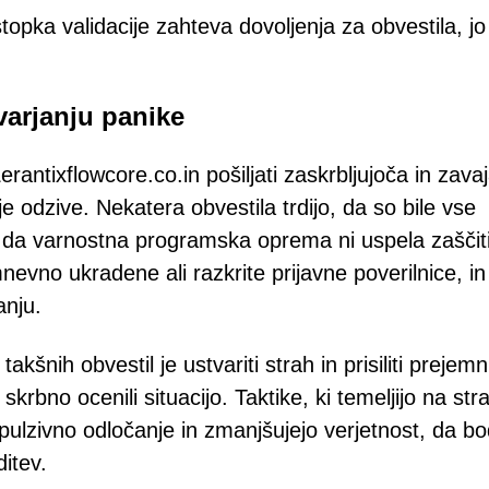
topka validacije zahteva dovoljenja za obvestila, jo
varjanju panike
rantixflowcore.co.in pošiljati zaskrbljujoča in zava
je odzive. Nekatera obvestila trdijo, da so bile vse
in da varnostna programska oprema ni uspela zaščiti
evno ukradene ali razkrite prijavne poverilnice, in
anju.
kšnih obvestil je ustvariti strah in prisiliti prejemn
krbno ocenili situacijo. Taktike, ki temeljijo na str
mpulzivno odločanje in zmanjšujejo verjetnost, da b
ditev.