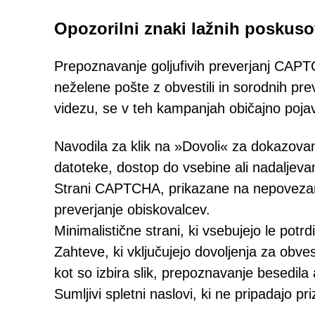
Opozorilni znaki lažnih poskus
Prepoznavanje goljufivih preverjanj CAP
neželene pošte z obvestili in sorodnih pre
videzu, se v teh kampanjah običajno pojav
Navodila za klik na »Dovoli« za dokazovan
datoteke, dostop do vsebine ali nadaljeva
Strani CAPTCHA, prikazane na nepovezanih
preverjanje obiskovalcev.
Minimalistične strani, ki vsebujejo le potrd
Zahteve, ki vključujejo dovoljenja za obv
kot so izbira slik, prepoznavanje besedila
Sumljivi spletni naslovi, ki ne pripadajo p