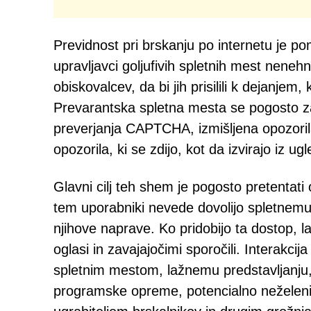
Previdnost pri brskanju po internetu je pom
upravljavci goljufivih spletnih mest neneh
obiskovalcev, da bi jih prisilili k dejanjem
Prevarantska spletna mesta se pogosto zan
preverjanja CAPTCHA, izmišljena opozoril
opozorila, ki se zdijo, kot da izvirajo iz u
Glavni cilj teh shem je pogosto pretentati
tem uporabniki nevede dovolijo spletnemu
njihove naprave. Ko pridobijo ta dostop, l
oglasi in zavajajočimi sporočili. Interakci
spletnim mestom, lažnemu predstavljanju,
programske opreme, potencialno neželen