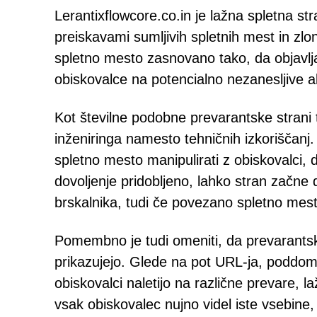
Lerantixflowcore.co.in je lažna spletna str
preiskavami sumljivih spletnih mest in zlo
spletno mesto zasnovano tako, da objavlja
obiskovalce na potencialno nezanesljive ali
Kot številne podobne prevarantske strani 
inženiringa namesto tehničnih izkorišča
spletno mesto manipulirati z obiskovalci, d
dovoljenje pridobljeno, lahko stran začne 
brskalnika, tudi če povezano spletno mest
Pomembno je tudi omeniti, da prevarantsk
prikazujejo. Glede na pot URL-ja, poddome
obiskovalci naletijo na različne prevare, l
vsak obiskovalec nujno videl iste vsebine