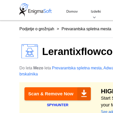
Skip
to
Domov
Izdelki
content
Podjetje o grožnjah
Prevarantska spletna mesta
Lerantixflowco
Do leta
Mezo
leta
Prevarantska spletna mesta
,
Adwa
brskalnika
HI
Scan & Remove Now
Start
your 
SPYHUNTER
See add