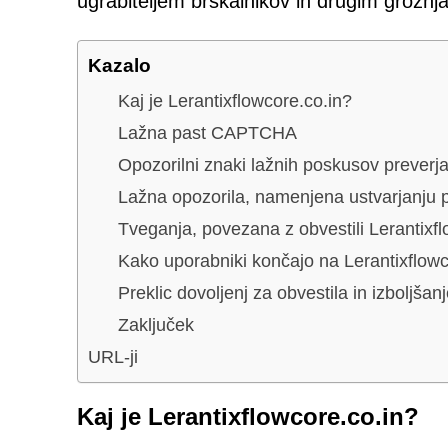
ugrabiteljem brskalnikov in drugim grožnj
Kazalo
Kaj je Lerantixflowcore.co.in?
Lažna past CAPTCHA
Opozorilni znaki lažnih poskusov preve
Lažna opozorila, namenjena ustvarjanju 
Tveganja, povezana z obvestili Lerantixfl
Kako uporabniki končajo na Lerantixflowc
Preklic dovoljenj za obvestila in izboljšan
Zaključek
URL-ji
Kaj je Lerantixflowcore.co.in?