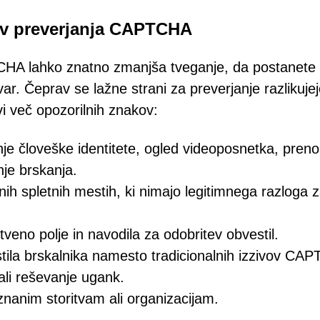
ov preverjanja CAPTCHA
TCHA lahko znatno zmanjša tveganje, da postanete 
var. Čeprav se lažne strani za preverjanje razlikuje
i več opozorilnih znakov:
je človeške identitete, ogled videoposnetka, preno
nje brskanja.
 spletnih mestih, ki nimajo legitimnega razloga 
itveno polje in navodila za odobritev obvestil.
estila brskalnika namesto tradicionalnih izzivov CA
 ali reševanje ugank.
riznanim storitvam ali organizacijam.