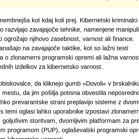
embnejša kot kdaj koli prej. Kibernetski kriminalci 
no razvijajo zavajajoče tehnike, namenjene manipuli
, ki ogrožajo njihovo zasebnost, varnost ali finance.
ašajo na zavajajoče taktike, kot so lažni testi
a o zlonamerni programski opremi ali lažna varnos
glednih izdelkov za kibernetsko varnost.
 obiskovalce, da kliknejo gumb »Dovoli« v brskalnik
 mestu, da jim pošilja potisna obvestila neposredn
ahko prevarantske strani preplavijo sisteme z dvoml
ja s temi oglasi lahko uporabnike izpostavi zlonamer
 goljufivim storitvam, dvomljivim platformam za pr
im programom (PUP), oglaševalski programski opr