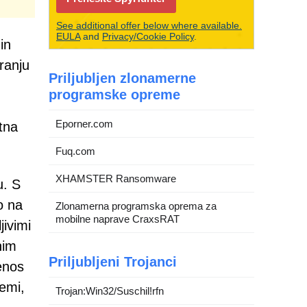
See additional offer below where available.
EULA
and
Privacy/Cookie Policy
.
in
ranju
Priljubljen zlonamerne
programske opreme
Eporner.com
tna
Fuq.com
XHAMSTER Ransomware
u. S
o na
Zlonamerna programska oprema za
mobilne naprave CraxsRAT
jivimi
nim
Priljubljeni Trojanci
enos
emi,
Trojan:Win32/Suschil!rfn