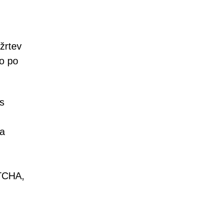
žrtev
jo po
s
za
PTCHA,