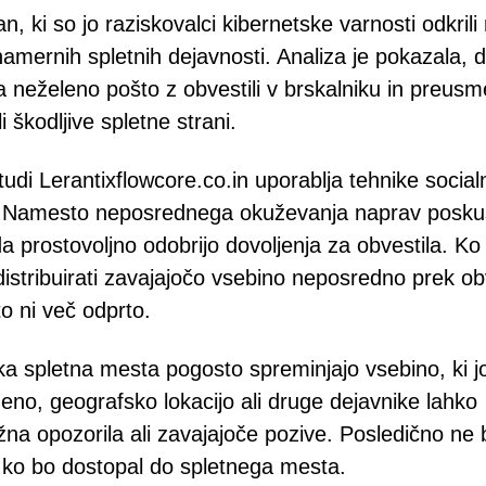
an, ki so jo raziskovalci kibernetske varnosti odkril
namernih spletnih dejavnosti. Analiza je pokazala, d
 neželeno pošto z obvestili v brskalniku in preusm
 škodljive spletne strani.
tudi Lerantixflowcore.co.in uporablja tehnike socia
nj. Namesto neposrednega okuževanja naprav posk
a prostovoljno odobrijo dovoljenja za obvestila. Ko 
distribuirati zavajajočo vsebino neposredno prek ob
o ni več odprto.
a spletna mesta pogosto spreminjajo vsebino, ki j
no, geografsko lokacijo ali druge dejavnike lahko
ažna opozorila ali zavajajoče pozive. Posledično ne 
, ko bo dostopal do spletnega mesta.