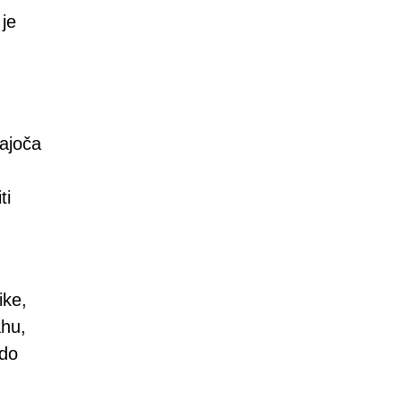
 je
jajoča
ti
ike,
ahu,
odo