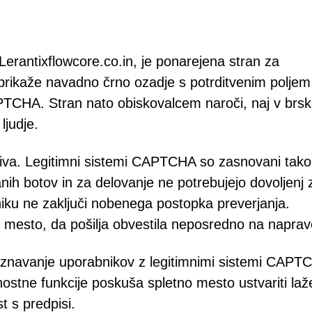
a Lerantixflowcore.co.in, je ponarejena stran za
ikaže navadno črno ozadje s potrditvenim poljem
TCHA. Stran nato obiskovalcem naroči, naj v brsk
ljudje.
jufiva. Legitimni sistemi CAPTCHA so zasnovani tako
nih botov in za delovanje ne potrebujejo dovoljenj 
niku ne zaključi nobenega postopka preverjanja.
 mesto, da pošilja obvestila neposredno na naprav
znavanje uporabnikov z legitimnimi sistemi CAPT
stne funkcije poskuša spletno mesto ustvariti laž
t s predpisi.