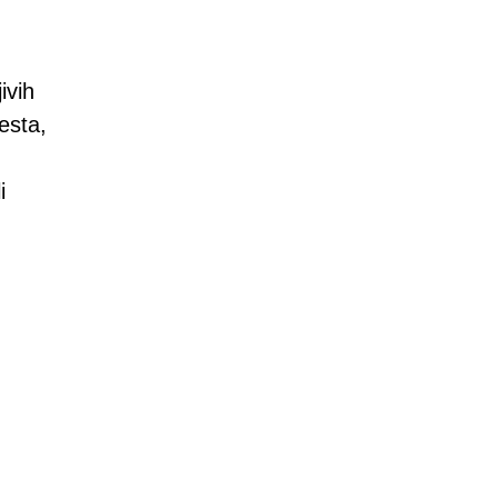
ivih
esta,
i