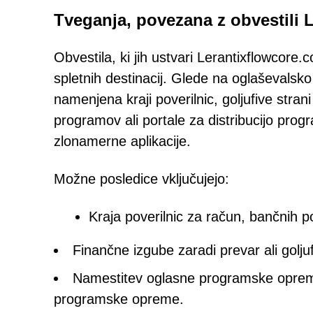
Tveganja, povezana z obvestili L
Obvestila, ki jih ustvari Lerantixflowcore.c
spletnih destinacij. Glede na oglaševalsko
namenjena kraji poverilnic, goljufive stran
programov ali portale za distribucijo pro
zlonamerne aplikacije.
Možne posledice vključujejo:
Kraja poverilnic za račun, bančnih po
Finančne izgube zaradi prevar ali golju
Namestitev oglasne programske opreme,
programske opreme.