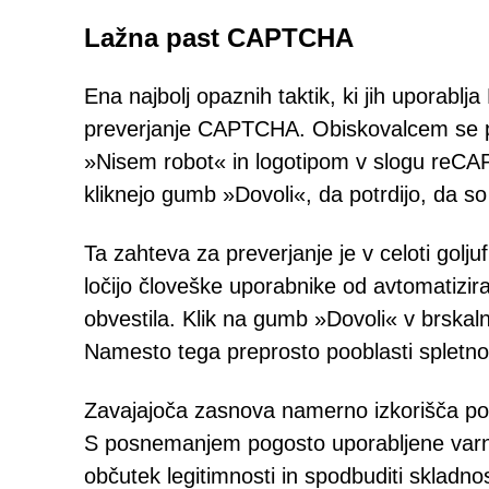
Lažna past CAPTCHA
Ena najbolj opaznih taktik, ki jih uporablj
preverjanje CAPTCHA. Obiskovalcem se pr
»Nisem robot« in logotipom v slogu reCAP
kliknejo gumb »Dovoli«, da potrdijo, da so 
Ta zahteva za preverjanje je v celoti gol
ločijo človeške uporabnike od avtomatizira
obvestila. Klik na gumb »Dovoli« v brskal
Namesto tega preprosto pooblasti spletno
Zavajajoča zasnova namerno izkorišča po
S posnemanjem pogosto uporabljene varno
občutek legitimnosti in spodbuditi skladnos