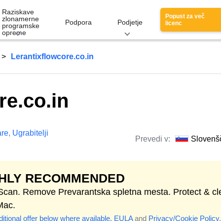
Raziskave
Popust za več
zlonamerne
Podpora
Podjetje
licenc
programske
opreme
Lerantixflowcore.co.in
re.co.in
re
,
Ugrabitelji
Prevedi v:
Slovenš
GHLY RECOMMENDED
 Scan. Remove Prevarantska spletna mesta. Protect & cl
Mac.
itional offer below where available.
EULA
and
Privacy/Cookie Policy
.