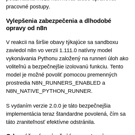
pracovné postupy.
Vylepšenia zabezpečenia a dlhodobé
opravy od n8n
V reakcii na širšie obavy týkajúce sa sandboxu
zaviedol n8n vo verzii 1.111.0 natívny model
vykonávania Pythonu založený na runneri úloh ako
voliteľnú a bezpečnejšie izolovanú funkciu. Tento
model je možné povoliť pomocou premenných
prostredia N8N_RUNNERS_ENABLED a
N8N_NATIVE_PYTHON_RUNNER.
S vydaním verzie 2.0.0 je táto bezpečnejšia
implementácia teraz štandardne povolená, čím sa
táto zraniteľnosť efektívne odstránila.