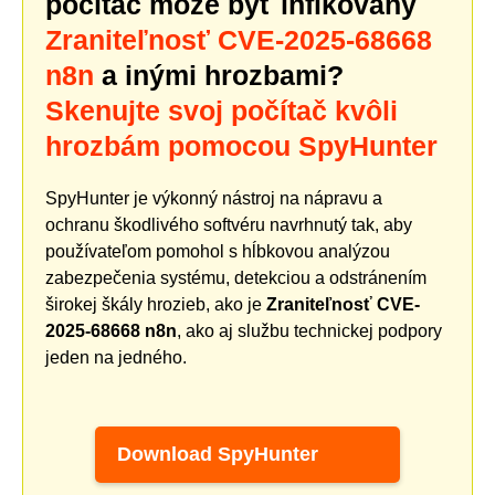
počítač môže byť infikovaný
Zraniteľnosť CVE-2025-68668
n8n
a inými hrozbami?
Skenujte svoj počítač kvôli
hrozbám pomocou SpyHunter
SpyHunter je výkonný nástroj na nápravu a
ochranu škodlivého softvéru navrhnutý tak, aby
používateľom pomohol s hĺbkovou analýzou
zabezpečenia systému, detekciou a odstránením
širokej škály hrozieb, ako je
Zraniteľnosť CVE-
2025-68668 n8n
, ako aj službu technickej podpory
jeden na jedného.
Download SpyHunter