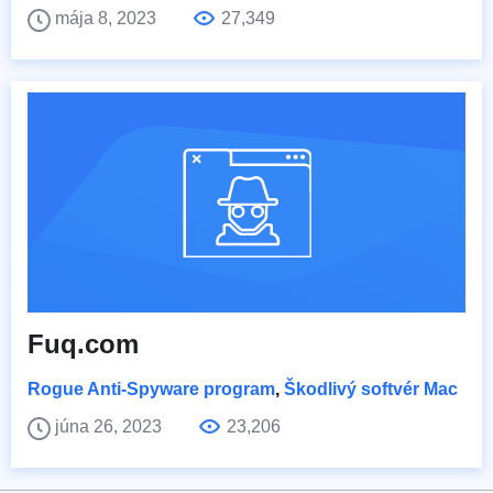
mája 8, 2023
27,349
Fuq.com
Rogue Anti-Spyware program
,
Škodlivý softvér Mac
júna 26, 2023
23,206