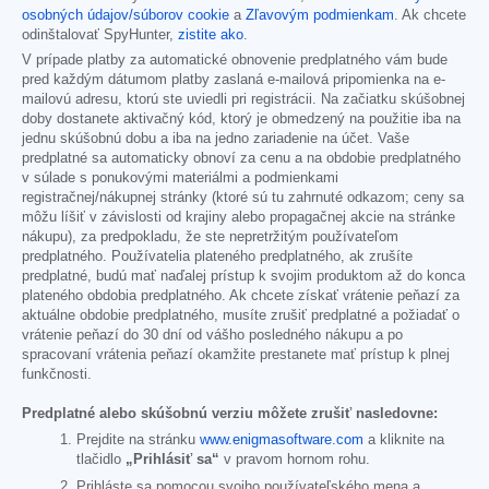
osobných údajov/súborov cookie
a
Zľavovým podmienkam
. Ak chcete
odinštalovať SpyHunter,
zistite ako
.
V prípade platby za automatické obnovenie predplatného vám bude
pred každým dátumom platby zaslaná e-mailová pripomienka na e-
mailovú adresu, ktorú ste uviedli pri registrácii. Na začiatku skúšobnej
doby dostanete aktivačný kód, ktorý je obmedzený na použitie iba na
jednu skúšobnú dobu a iba na jedno zariadenie na účet. Vaše
predplatné sa automaticky obnoví za cenu a na obdobie predplatného
v súlade s ponukovými materiálmi a podmienkami
registračnej/nákupnej stránky (ktoré sú tu zahrnuté odkazom; ceny sa
môžu líšiť v závislosti od krajiny alebo propagačnej akcie na stránke
nákupu), za predpokladu, že ste nepretržitým používateľom
predplatného. Používatelia plateného predplatného, ak zrušíte
predplatné, budú mať naďalej prístup k svojim produktom až do konca
plateného obdobia predplatného. Ak chcete získať vrátenie peňazí za
aktuálne obdobie predplatného, musíte zrušiť predplatné a požiadať o
vrátenie peňazí do 30 dní od vášho posledného nákupu a po
spracovaní vrátenia peňazí okamžite prestanete mať prístup k plnej
funkčnosti.
Predplatné alebo skúšobnú verziu môžete zrušiť nasledovne:
Prejdite na stránku
www.enigmasoftware.com
a kliknite na
tlačidlo
„Prihlásiť sa“
v pravom hornom rohu.
Prihláste sa pomocou svojho používateľského mena a