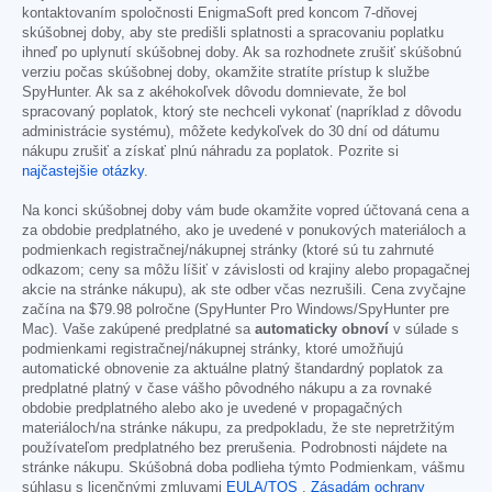
kontaktovaním spoločnosti EnigmaSoft pred koncom 7-dňovej
skúšobnej doby, aby ste predišli splatnosti a spracovaniu poplatku
ihneď po uplynutí skúšobnej doby. Ak sa rozhodnete zrušiť skúšobnú
verziu počas skúšobnej doby, okamžite stratíte prístup k službe
SpyHunter. Ak sa z akéhokoľvek dôvodu domnievate, že bol
spracovaný poplatok, ktorý ste nechceli vykonať (napríklad z dôvodu
administrácie systému), môžete kedykoľvek do 30 dní od dátumu
nákupu zrušiť a získať plnú náhradu za poplatok. Pozrite si
najčastejšie otázky
.
Na konci skúšobnej doby vám bude okamžite vopred účtovaná cena a
za obdobie predplatného, ako je uvedené v ponukových materiáloch a
podmienkach registračnej/nákupnej stránky (ktoré sú tu zahrnuté
odkazom; ceny sa môžu líšiť v závislosti od krajiny alebo propagačnej
akcie na stránke nákupu), ak ste odber včas nezrušili. Cena zvyčajne
začína na
$79.98
polročne (SpyHunter Pro Windows/SpyHunter pre
Mac). Vaše zakúpené predplatné sa
automaticky obnoví
v súlade s
podmienkami registračnej/nákupnej stránky, ktoré umožňujú
automatické obnovenie za aktuálne platný štandardný poplatok za
predplatné platný v čase vášho pôvodného nákupu a za rovnaké
obdobie predplatného alebo ako je uvedené v propagačných
materiáloch/na stránke nákupu, za predpokladu, že ste nepretržitým
používateľom predplatného bez prerušenia. Podrobnosti nájdete na
stránke nákupu. Skúšobná doba podlieha týmto Podmienkam, vášmu
súhlasu s licenčnými zmluvami
EULA/TOS
,
Zásadám ochrany