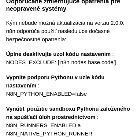
Odporúčané zmierňujúce opatrenia pre
neopravené systémy
Kým nebude možná aktualizácia na verziu 2.0.0,
n8n odporúča použiť nasledujúce dočasné
bezpečnostné opatrenia:
Úplne deaktivujte uzol kódu nastavením
:
NODES_EXCLUDE: ['n8n-nodes-base.code']
Vypnite podporu Pythonu v uzle kódu
nastavením
:
N8N_PYTHON_ENABLED=false
Vynútiť použitie sandboxu Pythonu založeného
na spúšťači úloh prostredníctvom
:
N8N_RUNNERS_ENABLED a
N8N_NATIVE_PYTHON_RUNNER