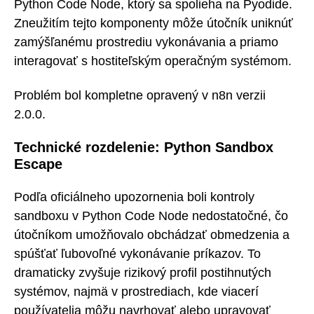
Python Code Node, ktorý sa spolieha na Pyodide.
Zneužitím tejto komponenty môže útočník uniknúť
zamýšľanému prostrediu vykonávania a priamo
interagovať s hostiteľským operačným systémom.
Problém bol kompletne opravený v n8n verzii
2.0.0.
Technické rozdelenie: Python Sandbox
Escape
Podľa oficiálneho upozornenia boli kontroly
sandboxu v Python Code Node nedostatočné, čo
útočníkom umožňovalo obchádzať obmedzenia a
spúšťať ľubovoľné vykonávanie príkazov. To
dramaticky zvyšuje rizikový profil postihnutých
systémov, najmä v prostrediach, kde viacerí
používatelia môžu navrhovať alebo upravovať