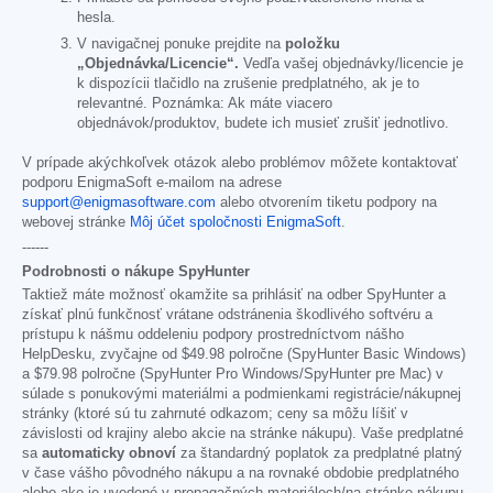
hesla.
V navigačnej ponuke prejdite na
položku
„Objednávka/Licencie“.
Vedľa vašej objednávky/licencie je
k dispozícii tlačidlo na zrušenie predplatného, ak je to
relevantné. Poznámka: Ak máte viacero
objednávok/produktov, budete ich musieť zrušiť jednotlivo.
V prípade akýchkoľvek otázok alebo problémov môžete kontaktovať
podporu EnigmaSoft e-mailom na adrese
support@enigmasoftware.com
alebo otvorením tiketu podpory na
webovej stránke
Môj účet spoločnosti EnigmaSoft
.
------
Podrobnosti o nákupe SpyHunter
Taktiež máte možnosť okamžite sa prihlásiť na odber SpyHunter a
získať plnú funkčnosť vrátane odstránenia škodlivého softvéru a
prístupu k nášmu oddeleniu podpory prostredníctvom nášho
HelpDesku, zvyčajne od
$49.98
polročne (SpyHunter Basic Windows)
a
$79.98
polročne (SpyHunter Pro Windows/SpyHunter pre Mac) v
súlade s ponukovými materiálmi a podmienkami registrácie/nákupnej
stránky (ktoré sú tu zahrnuté odkazom; ceny sa môžu líšiť v
závislosti od krajiny alebo akcie na stránke nákupu). Vaše predplatné
sa
automaticky obnoví
za štandardný poplatok za predplatné platný
v čase vášho pôvodného nákupu a na rovnaké obdobie predplatného
alebo ako je uvedené v propagačných materiáloch/na stránke nákupu,