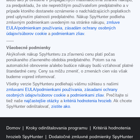
za predpokladu, že ste nepretržitým používateľom predplatného a v
prípade ktorého dostanete oznámenie o nadchádzajúcich poplatkoch
pred uplynutím platnosti predplatného. Nákup SpyHunter podlieha
zmluvným podmienkam uvedeným na stránke nákupu,
zmluve
EULA/podmienkam používania
,
zásadám ochrany osobných
údajov/súborov cookie
a
podmienkam zliav
.
------
Všeobecné podmienky
Akýkoľvek nákup SpyHunteru za zľavnenú cenu platí počas
ponúkaného zľavneného obdobia predplatného. Potom sa na
automatické obnovenie a/alebo budúce nákupy budú vzťahovať platné
štandardné ceny. Ceny sa môžu zmeniť, o zmenách cien vás však
budeme vopred informovať.
Všetky verzie SpyHunteru podliehajú vášmu súhlasu s našimi
zmluvami EULA/podmienkami používania
,
zásadami ochrany
osobných údajov/súborov cookie
a
podmienkami zliav
. Prečítajte si
tiež naše
najčastejšie otázky
a
kritériá hodnotenia hrozieb
. Ak chcete
SpyHunter odinštalovať,
zistite ako
.
Domov
Kroky odinštalovania programu
Kritériá hodnotenia
hrozieb SpyHunter
Dodatočné zmluvné podmienky SpyHunter