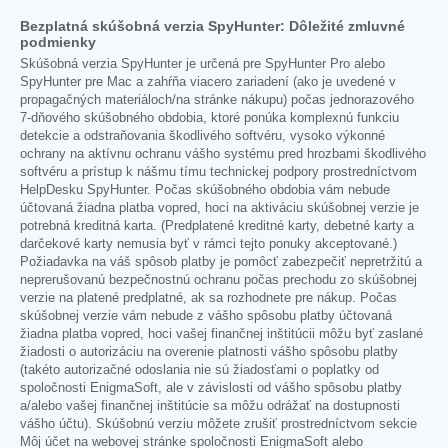
Bezplatná skúšobná verzia SpyHunter: Dôležité zmluvné
podmienky
Skúšobná verzia SpyHunter je určená pre SpyHunter Pro alebo
SpyHunter pre Mac a zahŕňa viacero zariadení (ako je uvedené v
propagačných materiáloch/na stránke nákupu) počas jednorazového
7-dňového skúšobného obdobia, ktoré ponúka komplexnú funkciu
detekcie a odstraňovania škodlivého softvéru, vysoko výkonné
ochrany na aktívnu ochranu vášho systému pred hrozbami škodlivého
softvéru a prístup k nášmu tímu technickej podpory prostredníctvom
HelpDesku SpyHunter. Počas skúšobného obdobia vám nebude
účtovaná žiadna platba vopred, hoci na aktiváciu skúšobnej verzie je
potrebná kreditná karta. (Predplatené kreditné karty, debetné karty a
darčekové karty nemusia byť v rámci tejto ponuky akceptované.)
Požiadavka na váš spôsob platby je pomôcť zabezpečiť nepretržitú a
neprerušovanú bezpečnostnú ochranu počas prechodu zo skúšobnej
verzie na platené predplatné, ak sa rozhodnete pre nákup. Počas
skúšobnej verzie vám nebude z vášho spôsobu platby účtovaná
žiadna platba vopred, hoci vašej finančnej inštitúcii môžu byť zaslané
žiadosti o autorizáciu na overenie platnosti vášho spôsobu platby
(takéto autorizačné odoslania nie sú žiadosťami o poplatky od
spoločnosti EnigmaSoft, ale v závislosti od vášho spôsobu platby
a/alebo vašej finančnej inštitúcie sa môžu odrážať na dostupnosti
vášho účtu). Skúšobnú verziu môžete zrušiť prostredníctvom sekcie
Môj účet na webovej stránke spoločnosti EnigmaSoft alebo