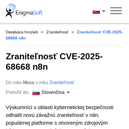
Skip
to
Slovenčina
content
Databáza hrozieb
Zraniteľnosť
Zraniteľnosť CVE-2025-
68668 n8n
Zraniteľnosť CVE-2025-
68668 n8n
Do roku
Mezo
v roku
Zraniteľnosť
Preložiť do:
Slovenčina
Výskumníci v oblasti kybernetickej bezpečnosti
odhalili novú závažnú zraniteľnosť v n8n,
populárnej platforme s otvoreným zdrojovým