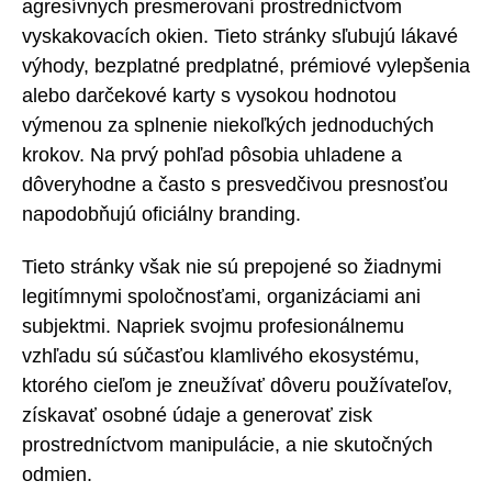
agresívnych presmerovaní prostredníctvom
vyskakovacích okien. Tieto stránky sľubujú lákavé
výhody, bezplatné predplatné, prémiové vylepšenia
alebo darčekové karty s vysokou hodnotou
výmenou za splnenie niekoľkých jednoduchých
krokov. Na prvý pohľad pôsobia uhladene a
dôveryhodne a často s presvedčivou presnosťou
napodobňujú oficiálny branding.
Tieto stránky však nie sú prepojené so žiadnymi
legitímnymi spoločnosťami, organizáciami ani
subjektmi. Napriek svojmu profesionálnemu
vzhľadu sú súčasťou klamlivého ekosystému,
ktorého cieľom je zneužívať dôveru používateľov,
získavať osobné údaje a generovať zisk
prostredníctvom manipulácie, a nie skutočných
odmien.