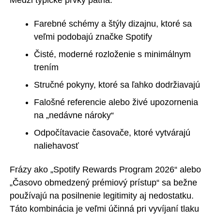
Medzi typické prvky patria:
Farebné schémy a štýly dizajnu, ktoré sa
veľmi podobajú značke Spotify
Čisté, moderné rozloženie s minimálnym
trením
Stručné pokyny, ktoré sa ľahko dodržiavajú
Falošné referencie alebo živé upozornenia
na „nedávne nároky“
Odpočítavacie časovače, ktoré vytvárajú
naliehavosť
Frázy ako „Spotify Rewards Program 2026“ alebo
„Časovo obmedzený prémiový prístup“ sa bežne
používajú na posilnenie legitimity aj nedostatku.
Táto kombinácia je veľmi účinná pri vyvíjaní tlaku