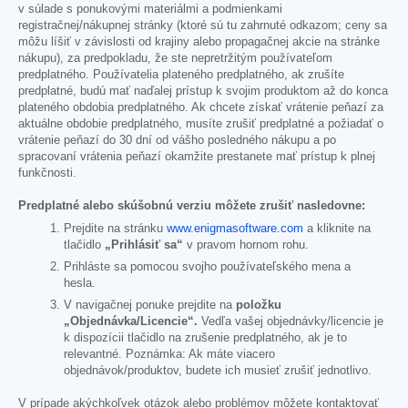
v súlade s ponukovými materiálmi a podmienkami
registračnej/nákupnej stránky (ktoré sú tu zahrnuté odkazom; ceny sa
môžu líšiť v závislosti od krajiny alebo propagačnej akcie na stránke
nákupu), za predpokladu, že ste nepretržitým používateľom
predplatného. Používatelia plateného predplatného, ak zrušíte
predplatné, budú mať naďalej prístup k svojim produktom až do konca
plateného obdobia predplatného. Ak chcete získať vrátenie peňazí za
aktuálne obdobie predplatného, musíte zrušiť predplatné a požiadať o
vrátenie peňazí do 30 dní od vášho posledného nákupu a po
spracovaní vrátenia peňazí okamžite prestanete mať prístup k plnej
funkčnosti.
Predplatné alebo skúšobnú verziu môžete zrušiť nasledovne:
Prejdite na stránku
www.enigmasoftware.com
a kliknite na
tlačidlo
„Prihlásiť sa“
v pravom hornom rohu.
Prihláste sa pomocou svojho používateľského mena a
hesla.
V navigačnej ponuke prejdite na
položku
„Objednávka/Licencie“.
Vedľa vašej objednávky/licencie je
k dispozícii tlačidlo na zrušenie predplatného, ak je to
relevantné. Poznámka: Ak máte viacero
objednávok/produktov, budete ich musieť zrušiť jednotlivo.
V prípade akýchkoľvek otázok alebo problémov môžete kontaktovať