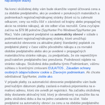
najčastejšie otázky
.
Na konci skúšobnej doby vám bude okamžite vopred účtovaná cena a
za obdobie predplatného, ako je uvedené v ponukových materiáloch a
podmienkach registračnej/nákupnej stránky (ktoré sú tu zahrnuté
odkazom; ceny sa môžu líšiť v závislosti od krajiny alebo propagačnej
akcie na stránke nákupu), ak ste odber včas nezrušili. Cena zvyčajne
začína na
$79.98
polročne (SpyHunter Pro Windows/SpyHunter pre
Mac). Vaše zakúpené predplatné sa
automaticky obnoví
v súlade s
podmienkami registračnej/nákupnej stránky, ktoré umožňujú
automatické obnovenie za aktuálne platný štandardný poplatok za
predplatné platný v čase vášho pôvodného nákupu a za rovnaké
obdobie predplatného alebo ako je uvedené v propagačných
materiáloch/na stránke nákupu, za predpokladu, že ste nepretržitým
používateľom predplatného bez prerušenia. Podrobnosti nájdete na
stránke nákupu. Skúšobná doba podlieha týmto Podmienkam, vášmu
súhlasu s licenčnými zmluvami
EULA/TOS
,
Zásadám ochrany
osobných údajov/súborov cookie
a
Zľavovým podmienkam
. Ak chcete
odinštalovať SpyHunter,
zistite ako
.
V prípade platby za automatické obnovenie predplatného vám bude
pred každým dátumom platby zaslaná e-mailová pripomienka na e-
mailovú adresu, ktorú ste uviedli pri registrácii. Na začiatku skúšobnej
doby dostanete aktivačný kód, ktorý je obmedzený na použitie iba na
jednu skúšobnú dobu a iba na jedno zariadenie na účet. Vaše
predplatné sa automaticky obnoví za cenu a na obdobie predplatného