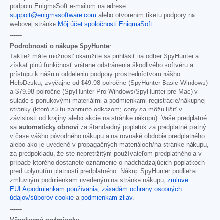
podporu EnigmaSoft e-mailom na adrese
support@enigmasoftware.com
alebo otvorením tiketu podpory na
webovej stránke
Môj účet spoločnosti EnigmaSoft
.
------
Podrobnosti o nákupe SpyHunter
Taktiež máte možnosť okamžite sa prihlásiť na odber SpyHunter a
získať plnú funkčnosť vrátane odstránenia škodlivého softvéru a
prístupu k nášmu oddeleniu podpory prostredníctvom nášho
HelpDesku, zvyčajne od
$49.98
polročne (SpyHunter Basic Windows)
a
$79.98
polročne (SpyHunter Pro Windows/SpyHunter pre Mac) v
súlade s ponukovými materiálmi a podmienkami registrácie/nákupnej
stránky (ktoré sú tu zahrnuté odkazom; ceny sa môžu líšiť v
závislosti od krajiny alebo akcie na stránke nákupu). Vaše predplatné
sa
automaticky obnoví
za štandardný poplatok za predplatné platný
v čase vášho pôvodného nákupu a na rovnaké obdobie predplatného
alebo ako je uvedené v propagačných materiáloch/na stránke nákupu,
za predpokladu, že ste nepretržitým používateľom predplatného a v
prípade ktorého dostanete oznámenie o nadchádzajúcich poplatkoch
pred uplynutím platnosti predplatného. Nákup SpyHunter podlieha
zmluvným podmienkam uvedeným na stránke nákupu,
zmluve
EULA/podmienkam používania
,
zásadám ochrany osobných
údajov/súborov cookie
a
podmienkam zliav
.
------
Všeobecné podmienky