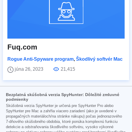
Fuq.com
Rogue Anti-Spyware program
,
Škodlivý softvér Mac
júna 26, 2023
21,415
Bezplatná skúšobná verzia SpyHunter: Dôležité zmluvné
podmienky
Skúšobná verzia SpyHunter je určená pre SpyHunter Pro alebo
SpyHunter pre Mac a zahŕňa viacero zariadení (ako je uvedené v
propagačných materiáloch/na stránke nákupu) počas jednorazového
7-dňového skúšobného obdobia, ktoré ponúka komplexnú funkciu
detekcie a odstraňovania škodlivého softvéru, vysoko výkonné