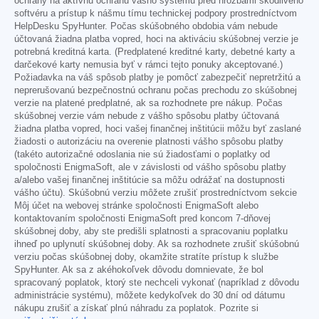
ochrany na aktívnu ochranu vášho systému pred hrozbami škodlivého
softvéru a prístup k nášmu tímu technickej podpory prostredníctvom
HelpDesku SpyHunter. Počas skúšobného obdobia vám nebude
účtovaná žiadna platba vopred, hoci na aktiváciu skúšobnej verzie je
potrebná kreditná karta. (Predplatené kreditné karty, debetné karty a
darčekové karty nemusia byť v rámci tejto ponuky akceptované.)
Požiadavka na váš spôsob platby je pomôcť zabezpečiť nepretržitú a
neprerušovanú bezpečnostnú ochranu počas prechodu zo skúšobnej
verzie na platené predplatné, ak sa rozhodnete pre nákup. Počas
skúšobnej verzie vám nebude z vášho spôsobu platby účtovaná
žiadna platba vopred, hoci vašej finančnej inštitúcii môžu byť zaslané
žiadosti o autorizáciu na overenie platnosti vášho spôsobu platby
(takéto autorizačné odoslania nie sú žiadosťami o poplatky od
spoločnosti EnigmaSoft, ale v závislosti od vášho spôsobu platby
a/alebo vašej finančnej inštitúcie sa môžu odrážať na dostupnosti
vášho účtu). Skúšobnú verziu môžete zrušiť prostredníctvom sekcie
Môj účet na webovej stránke spoločnosti EnigmaSoft alebo
kontaktovaním spoločnosti EnigmaSoft pred koncom 7-dňovej
skúšobnej doby, aby ste predišli splatnosti a spracovaniu poplatku
ihneď po uplynutí skúšobnej doby. Ak sa rozhodnete zrušiť skúšobnú
verziu počas skúšobnej doby, okamžite stratíte prístup k službe
SpyHunter. Ak sa z akéhokoľvek dôvodu domnievate, že bol
spracovaný poplatok, ktorý ste nechceli vykonať (napríklad z dôvodu
administrácie systému), môžete kedykoľvek do 30 dní od dátumu
nákupu zrušiť a získať plnú náhradu za poplatok. Pozrite si