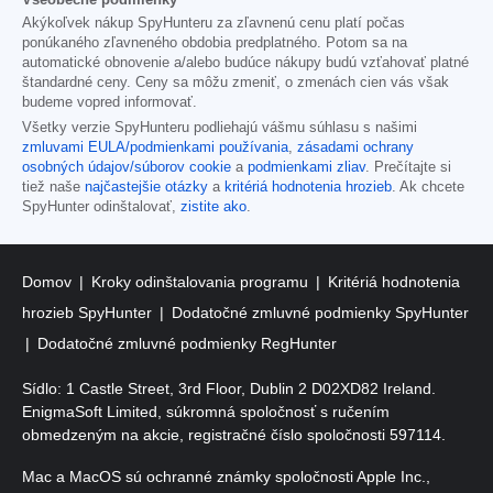
Akýkoľvek nákup SpyHunteru za zľavnenú cenu platí počas
ponúkaného zľavneného obdobia predplatného. Potom sa na
automatické obnovenie a/alebo budúce nákupy budú vzťahovať platné
štandardné ceny. Ceny sa môžu zmeniť, o zmenách cien vás však
budeme vopred informovať.
Všetky verzie SpyHunteru podliehajú vášmu súhlasu s našimi
zmluvami EULA/podmienkami používania
,
zásadami ochrany
osobných údajov/súborov cookie
a
podmienkami zliav
. Prečítajte si
tiež naše
najčastejšie otázky
a
kritériá hodnotenia hrozieb
. Ak chcete
SpyHunter odinštalovať,
zistite ako
.
Domov
Kroky odinštalovania programu
Kritériá hodnotenia
hrozieb SpyHunter
Dodatočné zmluvné podmienky SpyHunter
Dodatočné zmluvné podmienky RegHunter
Sídlo: 1 Castle Street, 3rd Floor, Dublin 2 D02XD82 Ireland.
EnigmaSoft Limited, súkromná spoločnosť s ručením
obmedzeným na akcie, registračné číslo spoločnosti 597114.
Mac a MacOS sú ochranné známky spoločnosti Apple Inc.,