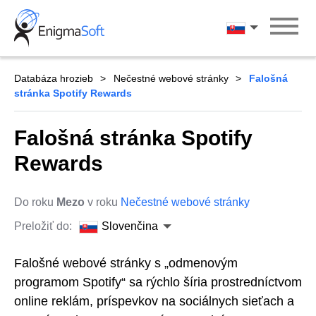
Skip
to
Slovenčina
content
Databáza hrozieb
Nečestné webové stránky
Falošná
stránka Spotify Rewards
Falošná stránka Spotify
Rewards
Do roku
Mezo
v roku
Nečestné webové stránky
Preložiť do:
Slovenčina
Falošné webové stránky s „odmenovým
programom Spotify“ sa rýchlo šíria prostredníctvom
online reklám, príspevkov na sociálnych sieťach a