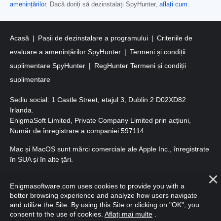
amenințărilor
. Dacă doriți să dezinstalați SpyHunter,
aflați cum
.
Acasă
Pașii de dezinstalare a programului
Criteriile de
evaluare a amenințărilor SpyHunter
Termeni și condiții
suplimentare SpyHunter
RegHunter Termeni și condiții
suplimentare
Sediu social: 1 Castle Street, etajul 3, Dublin 2 D02XD82
Irlanda.
EnigmaSoft Limited, Private Company Limited prin acțiuni,
Număr de înregistrare a companiei 597114.
Mac și MacOS sunt mărci comerciale ale Apple Inc., înregistrate
în SUA și în alte țări.
Copyright 2016-
2026
. EnigmaSoft Ltd. Toate drepturile
Enigmasoftware.com uses cookies to provide you with a
rezervate.
better browsing experience and analyze how users navigate
and utilize the Site. By using this Site or clicking on "OK", you
consent to the use of cookies.
Aflați mai multe
.