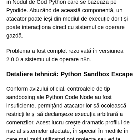
în Nodul de Cod Python care se bazează pe
Pyodide. Abuzând de această componentă, un
atacator poate ieși din mediul de execuție dorit și
poate interacționa direct cu sistemul de operare
gazdă.
Problema a fost complet rezolvată în versiunea
2.0.0 a sistemului de operare n8n.
Detaliere tehnică: Python Sandbox Escape
Conform avizului oficial, controalele de tip
sandboxing ale Python Code Node au fost
insuficiente, permițând atacatorilor să ocolească
restricțiile și să declanșeze execuția arbitrară a
comenzilor. Acest lucru crește dramatic profilul de
risc al sistemelor afectate, în special în mediile în
care mai mulți utilizatori pot proiecta sau edita