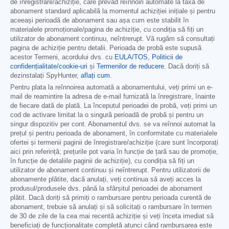
de înregistrare/achiziție, care prevăd reînnoiri automate la taxa de
abonament standard aplicabilă la momentul achiziției inițiale și pentru
aceeași perioadă de abonament sau așa cum este stabilit în
materialele promoționale/pagina de achiziție, cu condiția să fiți un
utilizator de abonament continuu, neîntrerupt. Vă rugăm să consultați
pagina de achiziție pentru detalii. Perioada de probă este supusă
acestor Termeni, acordului dvs. cu
EULA/TOS
,
Politicii de
confidențialitate/cookie-uri
și
Termenilor de reducere
. Dacă doriți să
dezinstalați SpyHunter,
aflați cum
.
Pentru plata la reînnoirea automată a abonamentului, veți primi un e-
mail de reamintire la adresa de e-mail furnizată la înregistrare, înainte
de fiecare dată de plată. La începutul perioadei de probă, veți primi un
cod de activare limitat la o singură perioadă de probă și pentru un
singur dispozitiv per cont. Abonamentul dvs. se va reînnoi automat la
prețul și pentru perioada de abonament, în conformitate cu materialele
ofertei și termenii paginii de înregistrare/achiziție (care sunt încorporați
aici prin referință; prețurile pot varia în funcție de țară sau de promoție,
în funcție de detaliile paginii de achiziție), cu condiția să fiți un
utilizator de abonament continuu și neîntrerupt. Pentru utilizatorii de
abonamente plătite, dacă anulați, veți continua să aveți acces la
produsul/produsele dvs. până la sfârșitul perioadei de abonament
plătit. Dacă doriți să primiți o rambursare pentru perioada curentă de
abonament, trebuie să anulați și să solicitați o rambursare în termen
de 30 de zile de la cea mai recentă achiziție și veți înceta imediat să
beneficiați de funcționalitate completă atunci când rambursarea este