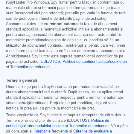
(SpyHunter Pro Windows/SpyHunter pentru Mac), în conformitate cu
materialele ofertei și termenii paginii de înregistrare/achiziție (care
sunt încorporați aici prin referință; prețurile pot varia în funcție de țară
sau de promoție, în funcție de detaliile paginii de achiziție).
Abonamentul dvs. se va
reînnoi automat
la taxa de abonament
standard aplicabilă la momentul achiziției inițiale a abonamentului și
pentru aceeași perioadă de abonament sau așa cum este stabilit în
materialele promoționale/pagina de achiziție, cu condiția să fiți un
utilizator de abonament continuu, neîntrerupt și pentru care veți primi
o notificare privind taxele viitoare înainte de expirarea abonamentului.
Achiziționarea SpyHunter este supusă termenilor și condițiilor de pe
pagina de achiziție,
EULA/TOS
,
Politicii de confidențialitate/cookie-uri
și
Termenilor de reducere
.
------
Termeni generali
Orice achiziție pentru SpyHunter la un preț redus este valabilă pe
durata abonamentului redus oferită. După aceea, se va aplica prețul
standard aplicabil la momentul respectiv pentru reînnoirile automate
și/sau achizițiile viitoare. Prețurile se pot modifica, deși vă vom
notifica în prealabil cu privire la modificările de preț.
Toate versiunile de SpyHunter sunt supuse acceptării de către dvs. a
Termenilor și condițiilor de utilizare
(EULA/TOS)
,
Politicii de
confidențialitate/modulelor cookie
și
Termenilor de reducere
. Vă rugăm
să consultați și
Întrebările frecvente
și
Criteriile de evaluare a