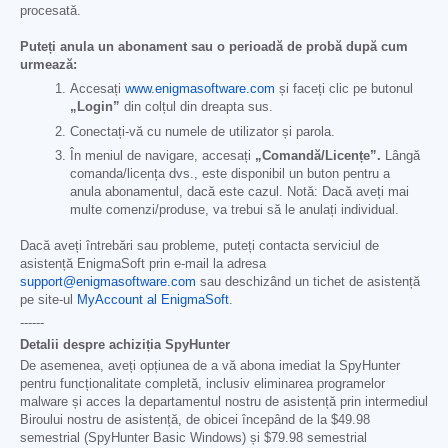
procesată.
Puteți anula un abonament sau o perioadă de probă după cum
urmează:
Accesați
www.enigmasoftware.com
și faceți clic pe butonul
„Login”
din colțul din dreapta sus.
Conectați-vă cu numele de utilizator și parola.
În meniul de navigare, accesați
„Comandă/Licențe”.
Lângă
comanda/licența dvs., este disponibil un buton pentru a
anula abonamentul, dacă este cazul. Notă: Dacă aveți mai
multe comenzi/produse, va trebui să le anulați individual.
Dacă aveți întrebări sau probleme, puteți contacta serviciul de
asistență EnigmaSoft prin e-mail la adresa
support@enigmasoftware.com
sau deschizând un tichet de asistență
pe site-ul
MyAccount al EnigmaSoft
.
------
Detalii despre achiziția SpyHunter
De asemenea, aveți opțiunea de a vă abona imediat la SpyHunter
pentru funcționalitate completă, inclusiv eliminarea programelor
malware și acces la departamentul nostru de asistență prin intermediul
Biroului nostru de asistență, de obicei începând de la
$49.98
semestrial (SpyHunter Basic Windows) și
$79.98
semestrial