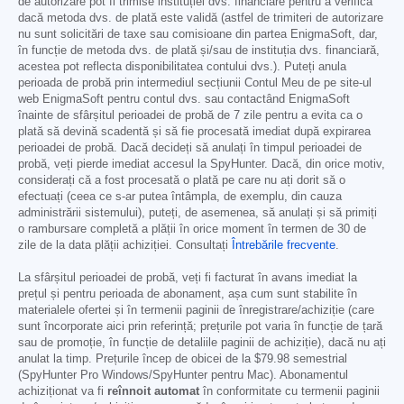
de autorizare pot fi trimise instituției dvs. financiare pentru a verifica
dacă metoda dvs. de plată este validă (astfel de trimiteri de autorizare
nu sunt solicitări de taxe sau comisioane din partea EnigmaSoft, dar,
în funcție de metoda dvs. de plată și/sau de instituția dvs. financiară,
acestea pot reflecta disponibilitatea contului dvs.). Puteți anula
perioada de probă prin intermediul secțiunii Contul Meu de pe site-ul
web EnigmaSoft pentru contul dvs. sau contactând EnigmaSoft
înainte de sfârșitul perioadei de probă de 7 zile pentru a evita ca o
plată să devină scadentă și să fie procesată imediat după expirarea
perioadei de probă. Dacă decideți să anulați în timpul perioadei de
probă, veți pierde imediat accesul la SpyHunter. Dacă, din orice motiv,
considerați că a fost procesată o plată pe care nu ați dorit să o
efectuați (ceea ce s-ar putea întâmpla, de exemplu, din cauza
administrării sistemului), puteți, de asemenea, să anulați și să primiți
o rambursare completă a plății în orice moment în termen de 30 de
zile de la data plății achiziției. Consultați
Întrebările frecvente
.
La sfârșitul perioadei de probă, veți fi facturat în avans imediat la
prețul și pentru perioada de abonament, așa cum sunt stabilite în
materialele ofertei și în termenii paginii de înregistrare/achiziție (care
sunt încorporate aici prin referință; prețurile pot varia în funcție de țară
sau de promoție, în funcție de detaliile paginii de achiziție), dacă nu ați
anulat la timp. Prețurile încep de obicei de la
$79.98
semestrial
(SpyHunter Pro Windows/SpyHunter pentru Mac). Abonamentul
achiziționat va fi
reînnoit automat
în conformitate cu termenii paginii