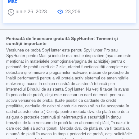
Mac
iunie 26, 2023
23,206
Perioadă de încercare gratuită SpyHunter: Termeni și
condiții importante
Versiunea de probă SpyHunter este pentru SpyHunter Pro sau
SpyHunter pentru Mac și include mai multe dispozitive (așa cum este
menționat în materialele promoționale/pagina de achiziție) pentru o
perioadă de probă unică de 7 zile, oferind funcționalități complete de
detectare și eliminare a programelor malware, măsuri de protecție de
înaltă performanță pentru a vă proteja activ sistemul de amenințările
malware și acces la echipa noastră de asistență tehnică prin
intermediul Biroului de asistență SpyHunter. Nu veți fi taxat în avans
în perioada de probă, deși este necesar un card de credit pentru a
activa versiunea de probă. (Este posibil ca cardurile de credit
preplătite, cardurile de debit și cardurile cadou să nu fie acceptate în
cadrul acestei oferte.) Cerința pentru metoda dvs. de plată este de a
asigura o protecție continuă și neîntreruptă a securității în timpul
tranziției de la o versiune de probă la un abonament plătit, în cazul în
care decideți să achiziționați. Metoda dvs. de plată nu va fi taxată cu
o sumă de plată în avans în timpul perioadei de probă, deși solicitările