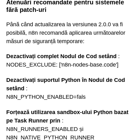
Atenuări recomandate pentru sistemele
fără patch-uri
Până când actualizarea la versiunea 2.0.0 va fi
posibilă, n8n recomandă aplicarea următoarelor
măsuri de siguranță temporare:
Dezactivați complet Nodul de Cod setând
:
NODES_EXCLUDE: ['n8n-nodes-base.code']
Dezactivați suportul Python în Nodul de Cod
setând
:
N8N_PYTHON_ENABLED=fals
Forțează utilizarea sandbox-ului Python bazat
pe Task Runner prin
:
N8N_RUNNERS_ENABLED și
N8N_NATIVE_PYTHON_RUNNER