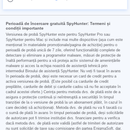
Perioadă de încercare gratuită SpyHunter: Termeni și
condiții importante
Versiunea de probă SpyHunter este pentru SpyHunter Pro sau
SpyHunter pentru Mac și include mai multe dispozitive (așa cum este
menționat în materialele promoționale/pagina de achiziție) pentru o
perioadă de probă unică de 7 zile, oferind funcționalități complete de
detectare și eliminare a programelor malware, măsuri de protecție de
înaltă performanță pentru a vă proteja activ sistemul de amenințările
malware și acces la echipa noastră de asistență tehnică prin
intermediul Biroului de asistență SpyHunter. Nu veți fi taxat în avans
în perioada de probă, deși este necesar un card de credit pentru a
activa versiunea de probă. (Este posibil ca cardurile de credit
preplătite, cardurile de debit și cardurile cadou să nu fie acceptate în
cadrul acestei oferte.) Cerința pentru metoda dvs. de plată este de a
asigura o protecție continuă și neîntreruptă a securității în timpul
tranziției de la o versiune de probă la un abonament plătit, în cazul în
care decideți să achiziționați. Metoda dvs. de plată nu va fi taxată cu
o sumă de plată în avans în timpul perioadei de probă, deși solicitările
de autorizare pot fi trimise instituției dvs. financiare pentru a verifica
dacă metoda dvs. de plată este validă (astfel de trimiteri de autorizare
nu sunt solicitări de taxe sau comisioane din partea EnigmaSoft, dar,