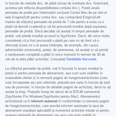
în funcție de metoda dvs. de plată și/sau de instituția dvs. financiară,
acestea pot reflecta disponibilitatea contului dvs.). Puteți anula
perioada de probă prin intermediul secțiunii Contul Meu de pe site-ul
web EnigmaSoft pentru contul dvs. sau contactând EnigmaSoft
înainte de sfârșitul perioadei de probă de 7 zile pentru a evita ca o
plată să devină scadentă și să fie procesată imediat după expirarea
perioadei de probă. Dacă decideți să anulați în timpul perioadei de
probă, veți pierde imediat accesul la SpyHunter. Dacă, din orice motiv,
considerați că a fost procesată o plată pe care nu ați dorit să o
efectuați (ceea ce s-ar putea întâmpla, de exemplu, din cauza
administrării sistemului), puteți, de asemenea, să anulați și să primiți
o rambursare completă a plății în orice moment în termen de 30 de
zile de la data plății achiziției. Consultați
Întrebările frecvente
.
La sfârșitul perioadei de probă, veți fi facturat în avans imediat la
prețul și pentru perioada de abonament, așa cum sunt stabilite în
materialele ofertei și în termenii paginii de înregistrare/achiziție (care
sunt încorporate aici prin referință; prețurile pot varia în funcție de țară
sau de promoție, în funcție de detaliile paginii de achiziție), dacă nu ați
anulat la timp. Prețurile încep de obicei de la
$79.98
semestrial
(SpyHunter Pro Windows/SpyHunter pentru Mac). Abonamentul
achiziționat va fi
reînnoit automat
în conformitate cu termenii paginii
de înregistrare/achiziție, care prevăd reînnoiri automate la taxa de
abonament standard aplicabilă la momentul achiziției inițiale și pentru
aceeași perioadă de abonament sau așa cum este stabilit în