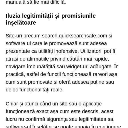
manuală să fie mai dificilă.
Iluzia legitimității și promisiunile
înșelătoare
Site-uri precum search.quicksearchsafe.com și
software-ul care le promovează sunt adesea
prezentate ca utilități inofensive. Utilizatorii pot fi
atrași de afirmațiile privind căutări mai rapide,
navigare îmbunătățită sau widget-uri adăugate. În
practică, astfel de funcții funcționează rareori așa
cum sunt promovate și oferă adesea puține sau
deloc funcționalități reale.
Chiar și atunci când un site sau o aplicație
funcționează exact așa cum este descris, acest
lucru nu confirmă siguranța sau legitimitatea sa,
software-ul înșelător se poate angaja în continuare