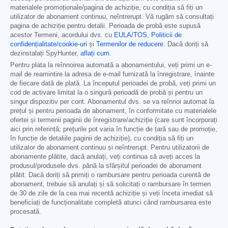
materialele promoționale/pagina de achiziție, cu condiția să fiți un
utilizator de abonament continuu, neîntrerupt. Vă rugăm să consultați
pagina de achiziție pentru detalii. Perioada de probă este supusă
acestor Termeni, acordului dvs. cu
EULA/TOS
,
Politicii de
confidențialitate/cookie-uri
și
Termenilor de reducere
. Dacă doriți să
dezinstalați SpyHunter,
aflați cum
.
Pentru plata la reînnoirea automată a abonamentului, veți primi un e-
mail de reamintire la adresa de e-mail furnizată la înregistrare, înainte
de fiecare dată de plată. La începutul perioadei de probă, veți primi un
cod de activare limitat la o singură perioadă de probă și pentru un
singur dispozitiv per cont. Abonamentul dvs. se va reînnoi automat la
prețul și pentru perioada de abonament, în conformitate cu materialele
ofertei și termenii paginii de înregistrare/achiziție (care sunt încorporați
aici prin referință; prețurile pot varia în funcție de țară sau de promoție,
în funcție de detaliile paginii de achiziție), cu condiția să fiți un
utilizator de abonament continuu și neîntrerupt. Pentru utilizatorii de
abonamente plătite, dacă anulați, veți continua să aveți acces la
produsul/produsele dvs. până la sfârșitul perioadei de abonament
plătit. Dacă doriți să primiți o rambursare pentru perioada curentă de
abonament, trebuie să anulați și să solicitați o rambursare în termen
de 30 de zile de la cea mai recentă achiziție și veți înceta imediat să
beneficiați de funcționalitate completă atunci când rambursarea este
procesată.