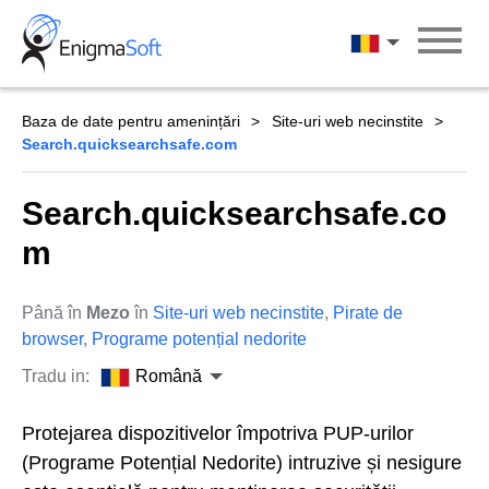
Skip
to
Română
content
Baza de date pentru amenințări
Site-uri web necinstite
Search.quicksearchsafe.com
Search.quicksearchsafe.co
m
Până în
Mezo
în
Site-uri web necinstite
,
Pirate de
browser
,
Programe potențial nedorite
Tradu in:
Română
Protejarea dispozitivelor împotriva PUP-urilor
(Programe Potențial Nedorite) intruzive și nesigure