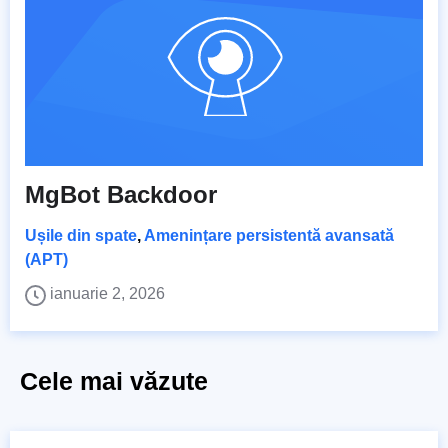
MgBot Backdoor
Ușile din spate
,
Amenințare persistentă avansată
(APT)
ianuarie 2, 2026
Cele mai văzute