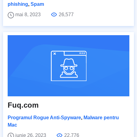
phishing
,
Spam
mai 8, 2023
26,577
Fuq.com
Programul Rogue Anti-Spyware
,
Malware pentru
Mac
iunie 26, 2023
22,776