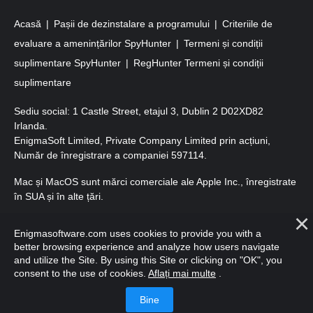
Acasă
Pașii de dezinstalare a programului
Criteriile de
evaluare a amenințărilor SpyHunter
Termeni și condiții
suplimentare SpyHunter
RegHunter Termeni și condiții
suplimentare
Sediu social: 1 Castle Street, etajul 3, Dublin 2 D02XD82
Irlanda.
EnigmaSoft Limited, Private Company Limited prin acțiuni,
Număr de înregistrare a companiei 597114.
Mac și MacOS sunt mărci comerciale ale Apple Inc., înregistrate
în SUA și în alte țări.
Copyright 2016-
2026
. EnigmaSoft Ltd. Toate drepturile
Enigmasoftware.com uses cookies to provide you with a
rezervate.
better browsing experience and analyze how users navigate
and utilize the Site. By using this Site or clicking on "OK", you
consent to the use of cookies.
Aflați mai multe
.