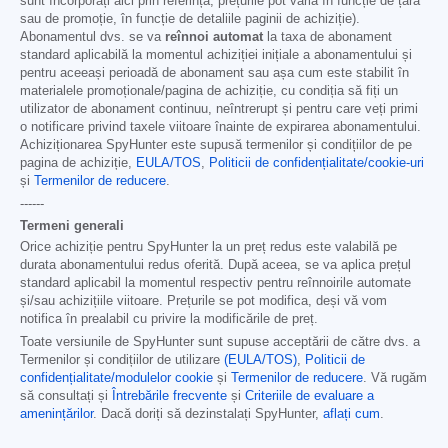
sunt încorporați aici prin referință; prețurile pot varia în funcție de țară
sau de promoție, în funcție de detaliile paginii de achiziție).
Abonamentul dvs. se va
reînnoi automat
la taxa de abonament
standard aplicabilă la momentul achiziției inițiale a abonamentului și
pentru aceeași perioadă de abonament sau așa cum este stabilit în
materialele promoționale/pagina de achiziție, cu condiția să fiți un
utilizator de abonament continuu, neîntrerupt și pentru care veți primi
o notificare privind taxele viitoare înainte de expirarea abonamentului.
Achiziționarea SpyHunter este supusă termenilor și condițiilor de pe
pagina de achiziție,
EULA/TOS
,
Politicii de confidențialitate/cookie-uri
și
Termenilor de reducere
.
------
Termeni generali
Orice achiziție pentru SpyHunter la un preț redus este valabilă pe
durata abonamentului redus oferită. După aceea, se va aplica prețul
standard aplicabil la momentul respectiv pentru reînnoirile automate
și/sau achizițiile viitoare. Prețurile se pot modifica, deși vă vom
notifica în prealabil cu privire la modificările de preț.
Toate versiunile de SpyHunter sunt supuse acceptării de către dvs. a
Termenilor și condițiilor de utilizare
(EULA/TOS)
,
Politicii de
confidențialitate/modulelor cookie
și
Termenilor de reducere
. Vă rugăm
să consultați și
Întrebările frecvente
și
Criteriile de evaluare a
amenințărilor
. Dacă doriți să dezinstalați SpyHunter,
aflați cum
.