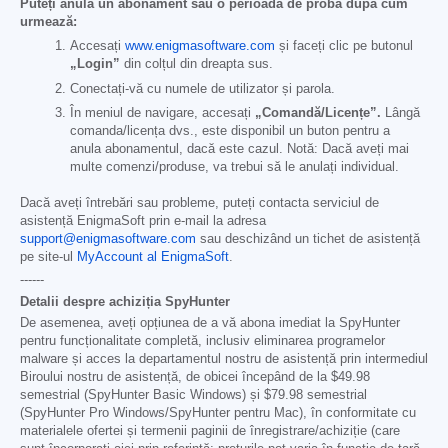
Puteți anula un abonament sau o perioadă de probă după cum
urmează:
Accesați
www.enigmasoftware.com
și faceți clic pe butonul
„Login”
din colțul din dreapta sus.
Conectați-vă cu numele de utilizator și parola.
În meniul de navigare, accesați
„Comandă/Licențe”.
Lângă
comanda/licența dvs., este disponibil un buton pentru a
anula abonamentul, dacă este cazul. Notă: Dacă aveți mai
multe comenzi/produse, va trebui să le anulați individual.
Dacă aveți întrebări sau probleme, puteți contacta serviciul de
asistență EnigmaSoft prin e-mail la adresa
support@enigmasoftware.com
sau deschizând un tichet de asistență
pe site-ul
MyAccount al EnigmaSoft
.
------
Detalii despre achiziția SpyHunter
De asemenea, aveți opțiunea de a vă abona imediat la SpyHunter
pentru funcționalitate completă, inclusiv eliminarea programelor
malware și acces la departamentul nostru de asistență prin intermediul
Biroului nostru de asistență, de obicei începând de la
$49.98
semestrial (SpyHunter Basic Windows) și
$79.98
semestrial
(SpyHunter Pro Windows/SpyHunter pentru Mac), în conformitate cu
materialele ofertei și termenii paginii de înregistrare/achiziție (care