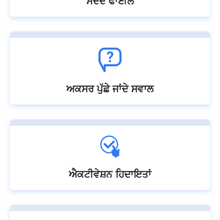
ਮਦਦ ਫਾਈਲ
ਅਕਸਰ ਪੁੱਛੇ ਜਾਂਦੇ ਸਵਾਲ
ਐਕਟੀਵੇਸ਼ਨ ਹਿਦਾਇਤਾਂ