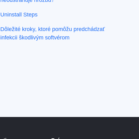
neodstraňuje hrozbu?
Uninstall Steps
Dôležité kroky, ktoré pomôžu predchádzať
infekcii škodlivým softvérom