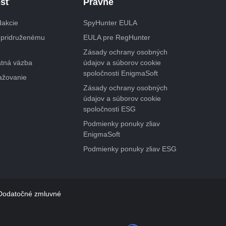
sť
Právne
dakcie
SpyHunter EULA
k pridruženému
EULA pre RegHunter
Zásady ochrany osobných
ätná väzba
údajov a súborov cookie
spoločnosti EnigmaSoft
ažovanie
Zásady ochrany osobných
údajov a súborov cookie
spoločnosti ESG
Podmienky ponuky zliav
EnigmaSoft
Podmienky ponuky zliav ESG
Dodatočné zmluvné