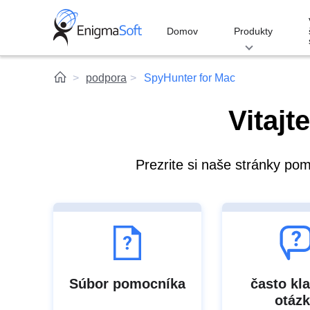
Skip
to
Domov
Produkty
content
podpora
SpyHunter for Mac
Vitajt
Prezrite si naše stránky po
Súbor pomocníka
často kl
otáz