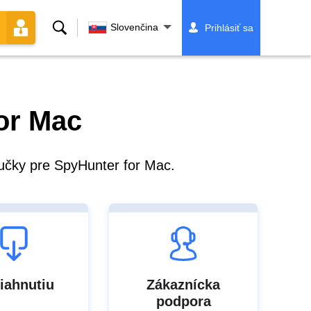
Vyhľadávanie
Slovenčina
Prihlásiť sa
for Mac
ručky pre SpyHunter for Mac.
tiahnutiu
Zákaznícka
podpora