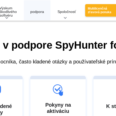
Výskum
Multilicenčná
škodlivého
podpora
Spoločnosť
zľavová ponuka
softvéru
e v podpore SpyHunter 
mocníka, často kladené otázky a používateľské prí
Pokyny na
adené
K s
aktiváciu
ky