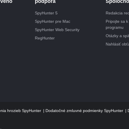
ivého
podpora
Spoločno
SpyHunter 5
Redakcia re
SpyHunter pre Mac
Pripojte sa 
programu
SpyHunter Web Security
Otázky a sp
RegHunter
Nahlásiť obť
tenia hrozieb SpyHunter
Dodatočné zmluvné podmienky SpyHunter
.