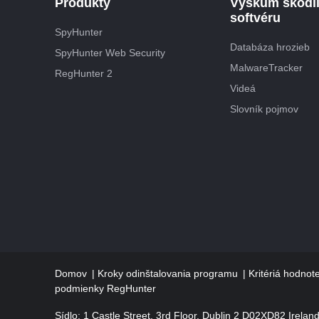
Produkty
Výskum škodl
softvéru
SpyHunter
Databáza hrozieb
SpyHunter Web Security
MalwareTracker
RegHunter 2
Videá
Slovník pojmov
Domov
Kroky odinštalovania programu
Kritériá hodno
podmienky RegHunter
Sídlo: 1 Castle Street, 3rd Floor, Dublin 2 D02XD82 Ireland