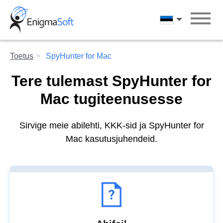
Skip
to
Eesti
content
Toetus
SpyHunter for Mac
Tere tulemast SpyHunter for
Mac tugiteenusesse
Sirvige meie abilehti, KKK-sid ja SpyHunter for
Mac kasutusjuhendeid.