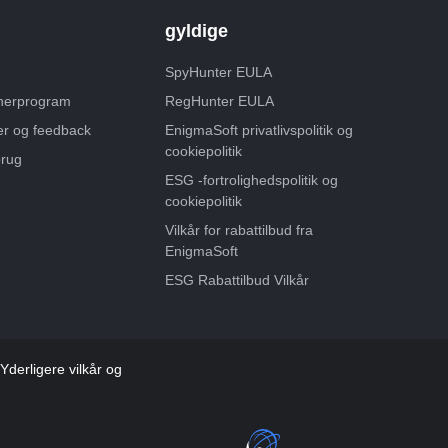
gyldige
SpyHunter EULA
tnerprogram
RegHunter EULA
er og feedback
EnigmaSoft privatlivspolitik og
cookiepolitik
rug
ESG -fortrolighedspolitik og
cookiepolitik
Vilkår for rabattilbud fra
EnigmaSoft
ESG Rabattilbud Vilkår
derligere vilkår og