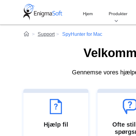
Skip
to
Hjem
Produkter
content
Support
SpyHunter for Mac
Velkomme
Gennemse vores hjælpesi
Hjælp fil
Ofte sti
spørgs