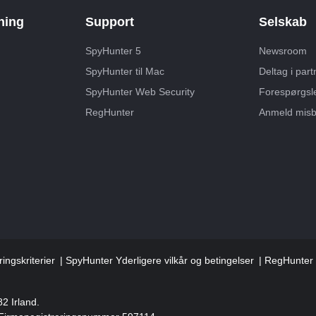
ning
Support
Selskab
SpyHunter 5
Newsroom
SpyHunter til Mac
Deltag i par
SpyHunter Web Security
Forespørgsl
RegHunter
Anmeld misb
ingskriterier
SpyHunter Yderligere vilkår og betingelser
RegHunter Y
82 Irland.