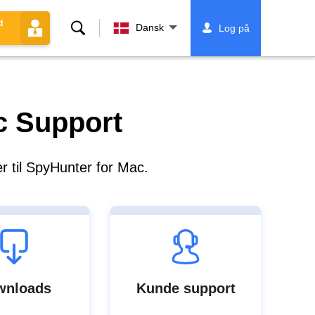
d
Søg
Dansk
Log på
c Support
r til SpyHunter for Mac.
wnloads
Kunde support