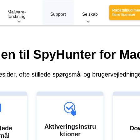
Rabattilbud me
Malware-
Support
Selskab
flere licenser
forskning
n til SpyHunter for Ma
der, ofte stillede spørgsmål og brugervejledninge
Aktiveringsinstru
llede
Do
ktioner
mål