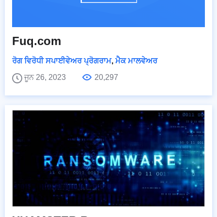
Fuq.com
ਰੋਗ ਵਿਰੋਧੀ ਸਪਾਈਵੇਅਰ ਪ੍ਰੋਗਰਾਮ
,
ਮੈਕ ਮਾਲਵੇਅਰ
ਜੂਨ 26, 2023
20,297