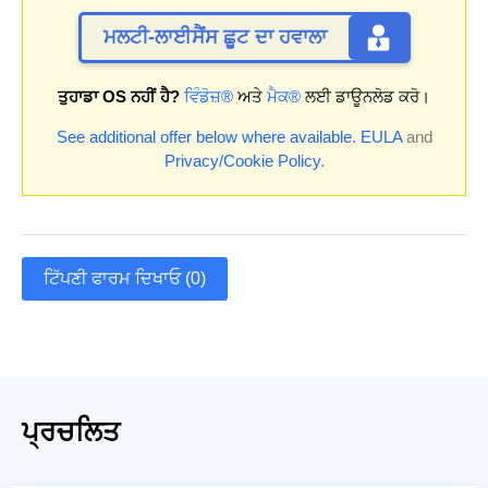
ਮਲਟੀ-ਲਾਈਸੈਂਸ ਛੂਟ ਦਾ ਹਵਾਲਾ
ਤੁਹਾਡਾ OS ਨਹੀਂ ਹੈ?
ਵਿੰਡੋਜ਼®
ਅਤੇ
ਮੈਕ®
ਲਈ ਡਾਊਨਲੋਡ ਕਰੋ।
See additional offer below where available.
EULA
and
Privacy/Cookie Policy
.
ਟਿੱਪਣੀ ਫਾਰਮ ਦਿਖਾਓ (0)
ਪ੍ਰਚਲਿਤ