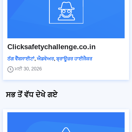
Clicksafetychallenge.co.in
ਠੱਗ ਵੈੱਬਸਾਈਟਾਂ
,
ਐਡਵੇਅਰ
,
ਬ੍ਰਾਊਜ਼ਰ ਹਾਈਜੈਕਰ
ਮਈ 30, 2026
ਸਭ ਤੋਂ ਵੱਧ ਦੇਖੇ ਗਏ